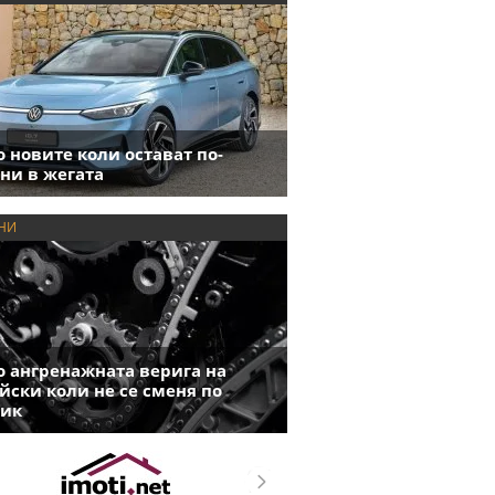
 новите коли остават по-
ни в жегата
НИ
 ангренажната верига на
йски коли не се сменя по
фик