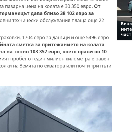
пазарна цена на колата е 30 350 евро.
От
германецът дава близо 38 102 евро за
едовни технически обслужвания плаща още 22
Бенз
инте
част
страховки, 1704 евро за данъци и още 5496 евро
йната сметка за притежанието на колата
а на точно 103 357 евро, което прави по 10
мият пробег от един милион километра е равен
олки на Земята по екватора или почти три пъти