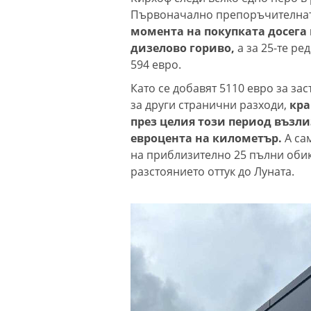
Първоначално препоръчителната 
момента на покупката досега 
дизелово гориво,
а за 25-те р
594 евро.
Като се добавят 5110 евро за за
за други странични разходи,
кра
през целия този период възлиз
евроцента на километър.
А са
на приблизително 25 пълни обик
разстоянието оттук до Луната.