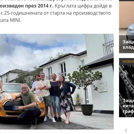
роизведен през 2014 г.
Кръглата цифра дойде в
с 25-годишнината от старта на производството
ата MINI.
Защо
хлад
НОВИ
Защо
кита
гра