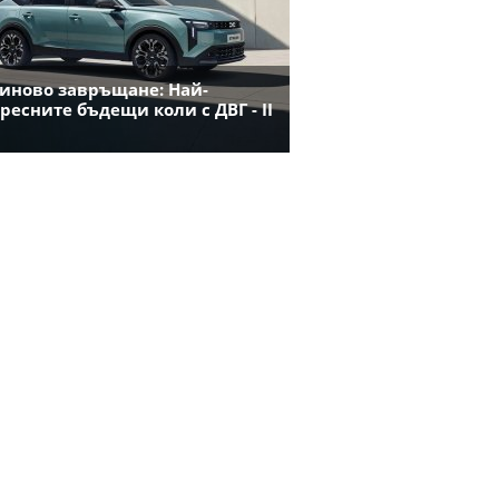
иново завръщане: Най-
ресните бъдещи коли с ДВГ - II