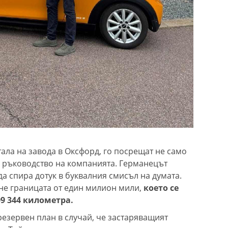
ала на завода в Оксфорд, го посрещат не само
о ръководство на компанията. Германецът
а спира дотук в буквалния смисъл на думата.
ине границата от един милион мили,
което се
9 344 километра.
резервен план в случай, че застаряващият