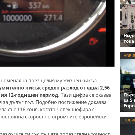
Нид
тока
НОВИ
еноменална през целия му жизнен цикъл,
умително нисък среден разход от едва 2,56
лия 12-годишен период.
Тази цифра се оказва
Първ
за 5
 за дълъг път. Подобно постижение доказва
Евро
ла със 116 коня, когато човек шофира с
постоянна скорост по огромните европейски
НОВИ
разходите си със същата поразителна точност.