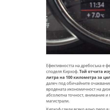
Ефективността на дребосъка е ф
споделя Кирхоф.
Той отчита из
литра на 100 километра за це
далеч под обичайните очаквания
вродената икономичност на дизе
абсолютна точност, внимание и 
магистрали.
Кирхоф следи всяко едно перо в 