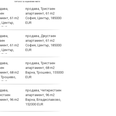
продава, Тристаен
Зида
апартамент, 61 m2
да п
София, Център, 185000
EUR
продава, Двустаен
Луис
апартамент, 61 m2
Байе
София, Център, 185000
срещ
EUR
продава, Тристаен
Марк
апартамент, 68 m2
Барс
Варна, Трошево, 155000
EUR
продава, Четиристаен
Безп
апартамент, 96 m2
Левс
Варна, Владиславово,
съща
152000 EUR