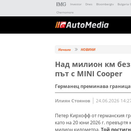
Investor
Dnes
Bloombergtv
Bulgaria 
Chernomore
Начало
НОВИНИ
Над милион км без
път с MINI Cooper
Германец преминава границата
Илиян Стоянов
24.06.2026 14:2
Петер Кирхофф от германския гр
като на 20 юни 2026 г. превъртя
милион километра.
Той постигн