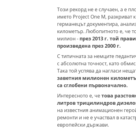
Този рекорд не е случаен, а е п
името Project One M, разкриват 
германецът документира, анализ
километър. Любопитното е, че то
милион -
през 2013 г. той прав
произведена през 2000 г.
С типичната за немците педанти
с абсолютна точност, като обми
Така той успява да нагласи нещат
заветния милионен километър
са сглобени първоначално.
Интересното е, че
това разстоя
литров трицилиндров дизело
на известния анимационен геро
ремонти и не е участвал в катас
европейски държави.