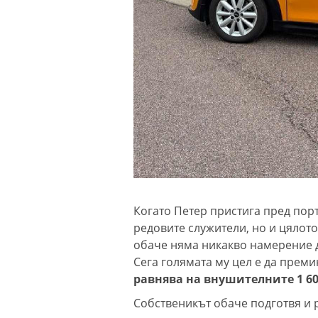
Когато Петер пристига пред порт
редовите служители, но и цялот
обаче няма никакво намерение д
Сега голямата му цел е да прем
равнява на внушителните 1 60
Собственикът обаче подготвя и 