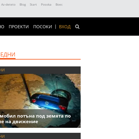
Az-deteto
Blog
Start
Posoka
Boec
НО
ПРОЕКТИ
ПОСОКИ
ВХОД
ЕДНИ
НИ
мобил потъна под земята по
е на движение
НИ