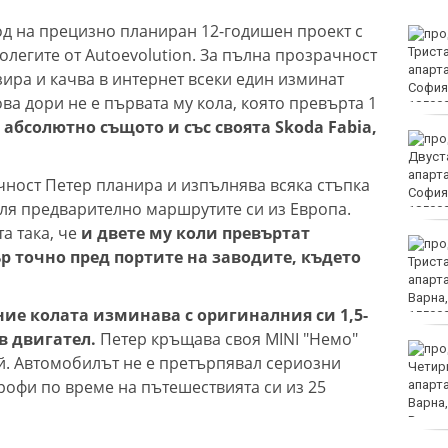
лод на прецизно планиран 12-годишен проект с
БАБХ и ДАНС иззеха 115
колегите от Autoevolution. За пълна прозрачност
кг и 527 литра опасни и
забранени продукти за
ира и качва в интернет всеки един изминат
растителна защита
ва дори не е първата му кола, която превърта 1
и абсолютно същото и със своята Skoda Fabia,
Симеон Наковски преди
SENSHI 33: Няма слаби
бойци, ще заложа на
чност Петер планира и изпълнява всяка стъпка
всичко!
сля предварително маршрутите си из Европа.
а така, че
и двете му коли превъртат
Затварят междуселски
 точно пред портите на заводите, където
път във Варненско за
ремонт
ние колата изминава с оригиналния си 1,5-
в двигател.
Петер кръщава своя MINI "Немо"
По клип в нета:
й. Автомобилът не е претърпявал сериозни
Полицията издири и
трофи по време на пътешествията си из 25
глоби шофьор за
рисково поведение на
пътя във Варна