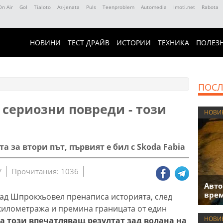
On Air
Gol
Tialoto
Az-jenata
Puls
Teenproblem
Automedia
Imoti.net
Rabota
НОВИНИ
ТЕСТ ДРАЙВ
ИСТОРИИ
ТЕХНИКА
ПОЛЕЗ
ПОСЛ
 сериозни повреди - този
НОВИ
 за втори път, първият е бил с Skoda Fabia
7
Прочитания: 1036
Авто
врем
ад Шпрокхьовел пренаписа историята, след
 километража и премина границата от един
НОВИ
а този впечатляващ резултат зад волана на