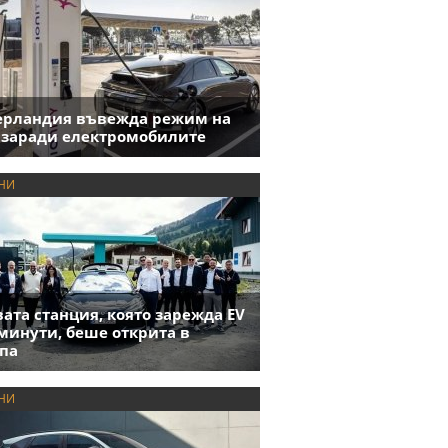
ерландия въвежда режим на
 заради електромобилите
НИ
ата станция, която зарежда EV
 минути, беше открита в
па
НИ