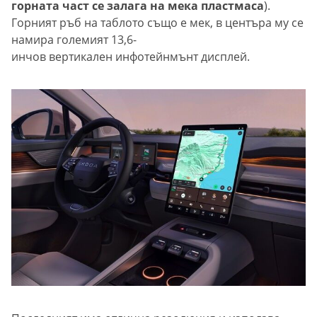
горната част се залага на мека пластмаса
).
Горният ръб на таблото също е мек, в центъра му се
намира големият 13,6-
инчов вертикален инфотейнмънт дисплей.