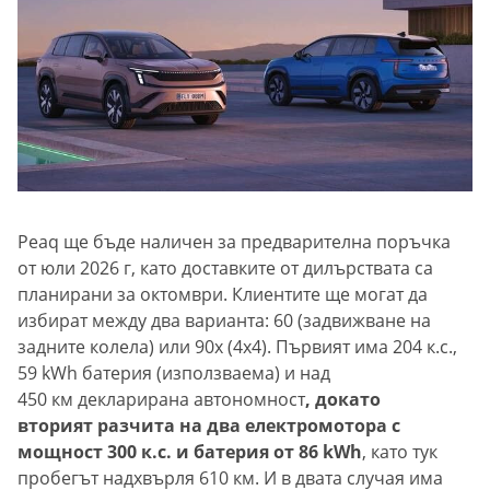
Peaq ще бъде наличен за предварителна поръчка
от юли 2026 г, като доставките от дилърствата са
планирани за октомври. Клиентите ще могат да
избират между два варианта: 60 (задвижване на
задните колела) или 90x (4x4). Първият има 204 к.с.,
59 kWh батерия (използваема) и над
450 км декларирана автономност
, докато
вторият разчита на два електромотора с
мощност 300 к.с. и батерия от 86 kWh
, като тук
пробегът надхвърля 610 км. И в двата случая има