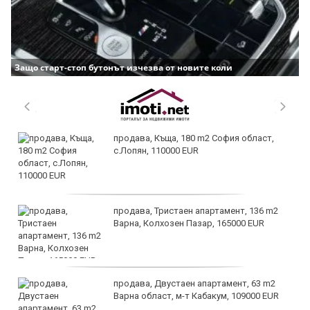
Защо старт-стоп бутонът изчезва от новите коли
продава, Къща, 180 m2 София област,
с.Лопян, 110000 EUR
продава, Тристаен апартамент, 136 m2
Варна, Колхозен Пазар, 165000 EUR
продава, Двустаен апартамент, 63 m2
Варна област, м-т Кабакум, 109000 EUR