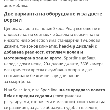
автомобила.
Две варианта на оборудване и за двете
версии
Ценовата листа на новия Skoda Peaq все още не е
оповестена, но се знае, че базовата версия на по-
ниското ниво Selection има стандартни 19-цолови
джанти, тризонов климатик,
head-up дисплей с
добавена реалност, отопляем волан и
моторизирана задна врата.
Sportline добавя,
наред с други неща, 20-цолови джанти, 360° камера,
електрически кресла с лумбална опора и две
вентилирани безжични зарядни плочи
за смартфона.
И за Selection, и за Sportline
ще се предлага пакета
Relax с предни седалки
(електрически
регулируеми, отопляеми и масажни), които могат да
се разширят, за да се образуват удобен шезлонг,