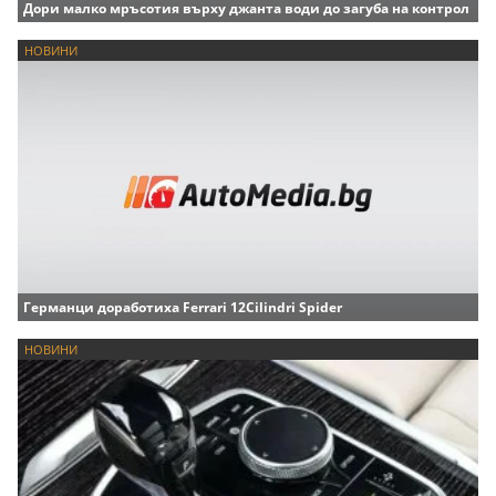
Дори малко мръсотия върху джанта води до загуба на контрол
НОВИНИ
Германци доработиха Ferrari 12Cilindri Spider
НОВИНИ