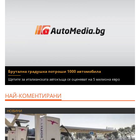
Брутална градушка потроши 1000 автомобила
Щетите за италианската автокъща се оценяват на 5 милиона евро
НАЙ-КОМЕНТИРАНИ
НОВИНИ