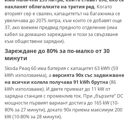
накланят облегалките на третия ред
. Когато
вторият сер е свален, капацитетът на багажника се
увеличава до 2075 литра, към които се добавят още
37, ако вземем предвид предното отделение (има
кабел за домашно зареждане и този за свързване
към обществени зарядни).
Зареждане до 80% за по-малко от 30
минути
Skoda Peaq 60 има батерия с капацитет 63 kWh (59
kWh използваема), а
версията 90х със задвижване
на всички колела получава 91 kWh брутна
(86
kWh използваме). И двете приемат до 11 kW от
зарядна станция с променлив ток. При „бързите“ DC
мощности първият вариант достига до 165 kW (10-
80% за 27 минути), докато 90x приема максимум 200
kW (10-80% за 28 минути).