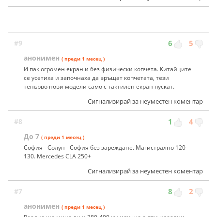
#9
6
5
анонимен
( преди 1 месец )
И пак огромен екран и без физически копчета. Китайците
се усетиха и започнаха да връщат копчетата, тези
тепърво нови модели само с тактилен екран пускат.
Сигнализирай за неуместен коментар
#8
1
4
До 7
( преди 1 месец )
София - Солун - София без зареждане. Магистрално 120-
130. Mercedes CLA 250+
Сигнализирай за неуместен коментар
#7
8
2
анонимен
( преди 1 месец )