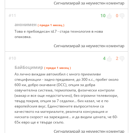
Сигнализирай за неуместен коментар
#11
10
0
анонимен
( преди 1 месец )
Това е пребоядисан id.7 - стара технология в нова
опаковка.
Сигнализирай за неуместен коментар
#10
4
2
БайБоцимир
( преди 1 месец )
Аз лично виждам автомобил с много приемливи
спецификации - задно предаване, до 300 к.с., пробег около
600 км, добро окачване (DCC), опция за добра
озвучителна система, термопомпа, физически контроли
(макар и все още недостатъчно), без огромни телевизори,
твърд покрив, опция за 7 седалки... бих казал, че е по
европейския вкус. Единствените въпросителни са
качеството на материалите, реалната консумация и
ниската скорост на зареждане... и да видим цената, че 60-
65к евро ще е твърде скъпо.
Сигнализирай за неуместен коментар