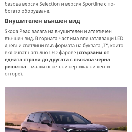
базова версия Selection и версия Sportline с по-
богато оборудване.
Внушителен външен вид
Skoda Peaq залага на внушителен и атлетичен
външен вид. В горната част има впечатляващи LED
дневни светлини във формата на буквата „Т“, които
включват напълно LED фарове (
свързани от
едната страна до другата с лъскава черна
решетка
с малки осветени вертикални ленти
отгоре).