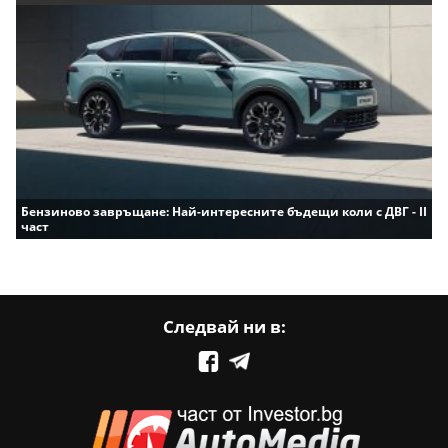
Бензиново завръщане: Най-интересните бъдещи коли с ДВГ - II
част
Следвай ни в: