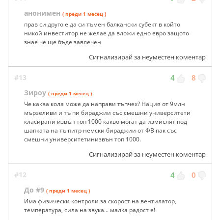
анонимен
( преди 1 месец )
прав си друго е да си тъмен балкански субект в който
никой инвеститор не желае да вложи едно евро защото
знае че ще бъде завлечен
Сигнализирай за неуместен коментар
#13
4
8
Зироу
( преди 1 месец )
Че каква кола може да направи тъпчех? Нация от 9млн
мързеливи и тъ пи бираджии със смешни университети
класирани извън топ 1000 какво могат да измислят под
шапката на тъ питр немски бираджии от ФВ пак със
смешни университетинизвън топ 1000.
Сигнализирай за неуместен коментар
#12
4
0
До #9
( преди 1 месец )
Има физически контроли за скорост на вентилатор,
температура, сила на звука... малка радост е!