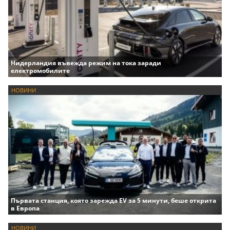
Нидерландия въвежда режим на тока заради
електромобилите
НОВИНИ
Първата станция, която зарежда EV за 5 минути, беше открита
в Европа
НОВИНИ