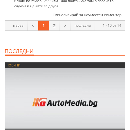
искаш по-бързо - 800 или 1000 волта. Ама там в повечето
случаи и цените са други.
Сигнализирай за неуместен коментар
<
1
2
>
първа
последна
1 - 10 от 14
ПОСЛЕДНИ
НОВИНИ