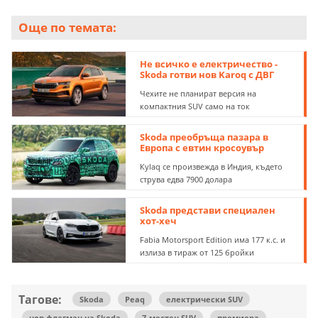
Още по темата:
Не всичко е електричество -
Skoda готви нов Karoq с ДВГ
Чехите не планират версия на
компактния SUV само на ток
Skoda преобръща пазара в
Европа с евтин кросоувър
Кylaq се произвежда в Индия, където
струва едва 7900 долара
Skoda представи специален
хот-хеч
Fabia Motorsport Edition има 177 к.с. и
излиза в тираж от 125 бройки
Тагове:
Skoda
Peaq
електрически SUV
нов флагман на Skoda
7-местен SUV
премиера