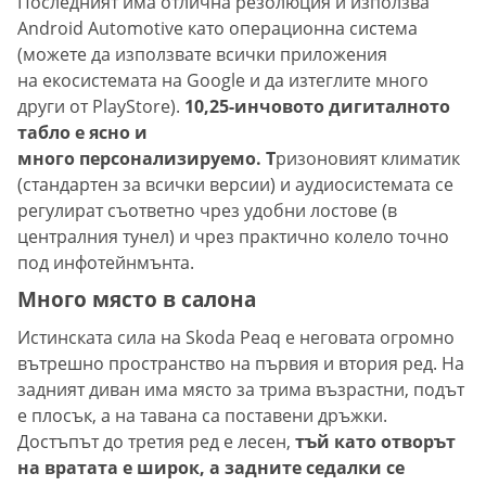
Последният има отлична резолюция и използва
Android Automotive като операционна система
(можете да използвате всички приложения
на екосистемата на Google и да изтеглите много
други от PlayStore).
10,25-инчовото дигиталното
табло е ясно и
много персонализируемо. Т
ризоновият климатик
(стандартен за всички версии) и аудиосистемата се
регулират съответно чрез удобни лостове (в
централния тунел) и чрез практично колело точно
под инфотейнмънта.
Много място в салона
Истинската сила на Skoda Peaq е неговата огромно
вътрешно пространство на първия и втория ред. На
задният диван има място за трима възрастни, подът
е плосък, а на тавана са поставени дръжки.
Достъпът до третия ред е лесен,
тъй като отворът
на вратата е широк, а задните седалки се