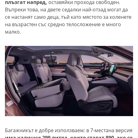
плъзгат напред,
оставяйки прохода свободен.
Въпреки това, на двете седалки най-отзад могат да
се настанят само деца, тъй като мястото за коленете
на възрастен със средно телосложение е много
малко.
Багажникът е добре използваем: в 7-местана версия
има налични 299 литра, които стават 890, ако се