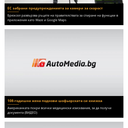
ЕС забрани предупрежденията за камери за скорост
Брюксел развързва ръцете на правителствата за спиране на функции в
приложения като Waze и Google Maps
108-годишна жена поднови шофьорската си книжка
Американката покри всички медицински изисквания, за да получи
документа (ВИДЕО)