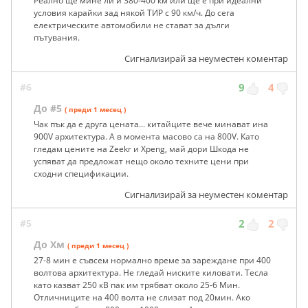
Реално ще мине ли и 380-400 км или ще е при идеални
условия карайки зад някой ТИР с 90 км/ч. До сега
електрическите автомобили не стават за дълги
пътувания.
Сигнализирай за неуместен коментар
#6
9
4
До #5
( преди 1 месец )
Чак пък да е друга цената... китайците вече минават ина
900V архитектура. А в момента масово са на 800V. Като
гледам цените на Zeekr и Xpeng, май дори Шкода не
успяват да предложат нещо около техните цени при
сходни спецификации.
Сигнализирай за неуместен коментар
#5
2
2
До Хм
( преди 1 месец )
27-8 мин е съвсем нормално време за зареждане при 400
волтова архитектура. Не гледай ниските киловати. Тесла
като казват 250 кВ пак им трябват около 25-6 Мин.
Отличниците на 400 волта не слизат под 20мин. Ако