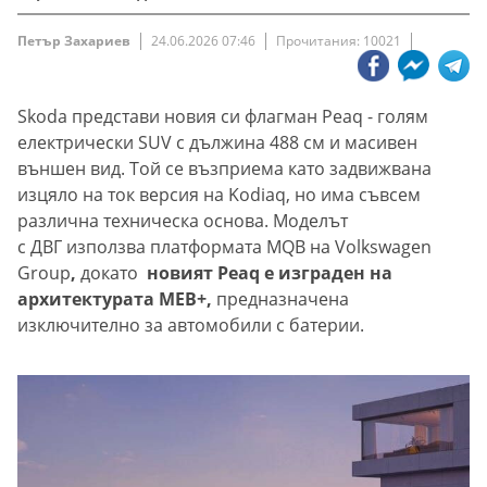
Петър Захариев
24.06.2026 07:46
Прочитания: 10021
Skoda представи новия си флагман Peaq - голям
електрически SUV с дължина 488 см и масивен
външен вид. Той се възприема като задвижвана
изцяло на ток версия на Kodiaq, но има съвсем
различна техническа основа. Моделът
с ДВГ използва платформата MQB на Volkswagen
Group
,
докато
новият Peaq е изграден на
архитектурата MEB+,
предназначена
изключително за автомобили с батерии.