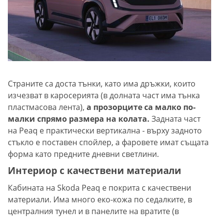
Страните са доста тънки, като има дръжки, които
изчезват в каросерията (в долната част има тънка
пластмасова лента),
а прозорците са малко по-
малки спрямо размера на колата.
Задната част
на Peaq е практически вертикална - върху задното
стъкло е поставен спойлер, а фаровете имат същата
форма като предните дневни светлини.
Интериор с качествени материали
Кабината на Skoda Peaq е покрита с качествени
материали. Има много еко-кожа по седалките, в
централния тунел и в панелите на вратите (в