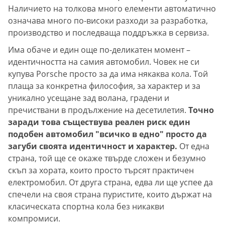
Наличието на толкова много елементи автоматично
означава много по-високи разходи за разработка,
производство и последваща поддръжка в сервиза.
Има обаче и един още по-деликатен момент –
идентичността на самия автомобил. Човек не си
купува Porsche просто за да има някаква кола. Той
плаща за конкретна философия, за характер и за
уникално усещане зад волана, градени и
пречиствани в продължение на десетилетия.
Точно
заради това съществува реален риск един
подобен автомобил "всичко в едно" просто да
загуби своята идентичност и характер.
От една
страна, той ще се окаже твърде сложен и безумно
скъп за хората, които просто търсят практичен
електромобил. От друга страна, едва ли ще успее да
спечели на своя страна пуристите, които държат на
класическата спортна кола без никакви
компромиси.