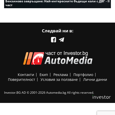
Бензиново завръщане: Най-интересните бъдещи коли с ДВГ - II
част
Следвай ни в:
Контакти
Екип
Реклама
Портфолио
Поверителност
Условия за ползване
Лични данни
Investor.BG AD © 2001-2026 Automedia.bg All rights reserved.