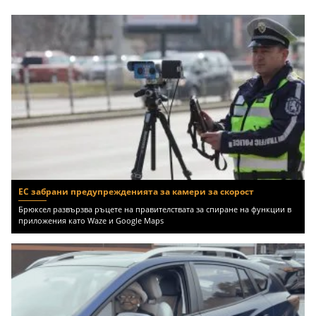
ЕС забрани предупрежденията за камери за скорост
Брюксел развързва ръцете на правителствата за спиране на функции в
приложения като Waze и Google Maps