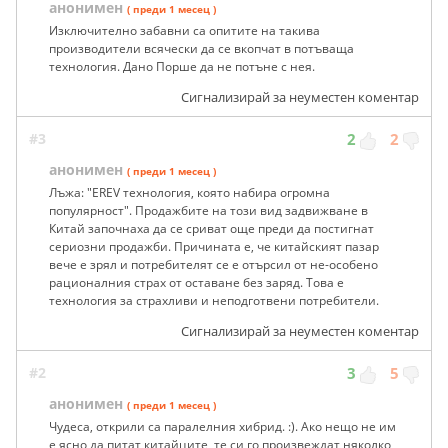
анонимен
( преди 1 месец )
Изключително забавни са опитите на такива
производители всячески да се вкопчат в потъваща
технология. Дано Порше да не потъне с нея.
Сигнализирай за неуместен коментар
#3
2
2
анонимен
( преди 1 месец )
Лъжа: "EREV технология, която набира огромна
популярност". Продажбите на този вид задвижване в
Китай започнаха да се сриват още преди да постигнат
сериозни продажби. Причината е, че китайският пазар
вече е зрял и потребителят се е отърсил от не-особено
рационалния страх от оставане без заряд. Това е
технология за страхливи и неподготвени потребители.
Сигнализирай за неуместен коментар
#2
3
5
анонимен
( преди 1 месец )
Чудеса, открили са паралелния хибрид. :). Ако нещо не им
е ясно да питат китайците, те си го произвеждат няколко