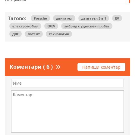
Тагове:
Porsche
двигател
двигател 3 в 1
EV
електромобил
EREV
хибрид с удължен пробег
ДВГ
патент
технология
Коментари ( 6 )
Напиши коментар