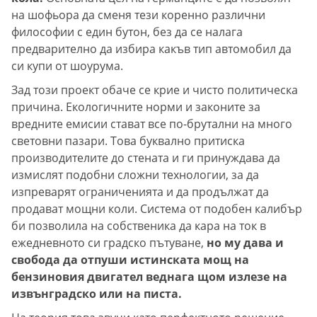
на шофьора да сменя тези коренно различни
философии с един бутон, без да се налага
предварително да избира какъв тип автомобил да
си купи от шоурума.
Зад този проект обаче се крие и чисто политическа
причина. Екологичните норми и законите за
вредните емисии стават все по-брутални на много
световни пазари. Това буквално притиска
производителите до стената и ги принуждава да
измислят подобни сложни технологии, за да
изпреварят ограниченията и да продължат да
продават мощни коли. Система от подобен калибър
би позволила на собственика да кара на ток в
ежедневното си градско пътуване,
но му дава и
свобода да отпуши истинската мощ на
бензиновия двигател веднага щом излезе на
извънградско или на писта.