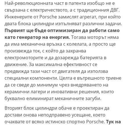
Най-революционната част в патента изобщо не е
свързана с електричеството, а с традиционния ДВГ.
Инженерите от Porsche замислят агрегат, при който
двата блока цилиндри изпълняват различни задачи.
Първият ще бъде оптимизиран да работи само
като генератор на енергия.
Тогава моторът няма
да има механична връзка с колелата, а просто ще
произвежда ток, с който да захранва
електромоторите и да дозарежда батерията в
движение. За максимална ефективност се
предвижда тази част от двигателя да използва
специални компоненти. Целта е вътрешното триене
да се сведе до минимум чрез внедряването на
керамични лагери и иновативни решения, които
буквално елиминират механичните загуби.
Вторият блок цилиндри обаче е проектиран да
достави онова неподправено усещане, което
очаквате от всяко истинско спортно Porsche.
Тук на