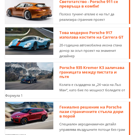
Светотатство - Porsche 911 се
превръща в комби!
Полско тунинг-ателие е на път да
реализира странния проект
Това модерно Porsche 917
използва костите на Carrera GT
20-годишна автомобилна икона стана
донор за скъп проект на знаменит
дизайнер
Porsche 935 Kremer K3 заличава
границата между пистата и
пътя
Колата e създадена за „24 часа на Льо
Ман“, като бие по мощност болидите от
Формула 1
Гениално решение на Porsche
пази страничните стъкла дори
в порой
Специален аеродинамичен детайл
управлява въздушните потоци без грам
електроника