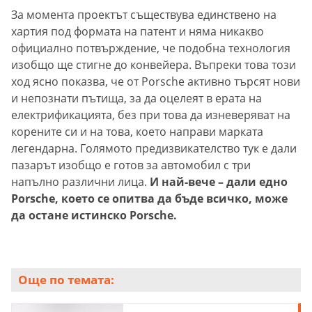
За момента проектът съществува единствено на
хартия под формата на патент и няма никакво
официално потвърждение, че подобна технология
изобщо ще стигне до конвейера. Въпреки това този
ход ясно показва, че от Porsche активно търсят нови
и непознати пътища, за да оцелеят в ерата на
електрификацията, без при това да изневеряват на
корените си и на това, което направи марката
легендарна. Голямото предизвикателство тук е дали
пазарът изобщо е готов за автомобил с три
напълно различни лица.
И най-вече – дали едно
Porsche, което се опитва да бъде всичко, може
да остане истинско Porsche.
Още по темата: