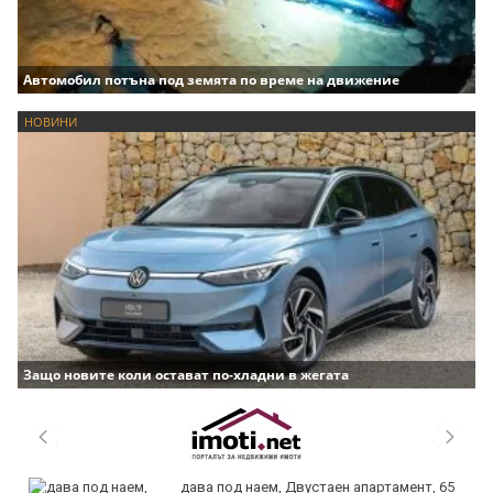
Автомобил потъна под земята по време на движение
НОВИНИ
Защо новите коли остават по-хладни в жегата
дава под наем, Двустаен апартамент, 65