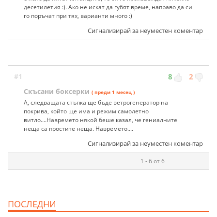
десетилетия :). Ако не искат да губят време, направо да си
го поръчат при тях, варианти много :)
Сигнализирай за неуместен коментар
#1
8
2
Скъсани боксерки
( преди 1 месец )
А, следващата стъпка ще бъде ветрогенератор на
покрива, който ще има и режим самолетно
витло....Навремето някой беше казал, че гениалните
неща са простите неща. Навремето....
Сигнализирай за неуместен коментар
1 - 6 от 6
ПОСЛЕДНИ