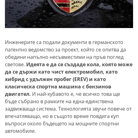
Инженерите са подали документи в германското
патентно ведомство за проект, който се опитва да
обедини напълно несъвместими на пръв поглед
светове.
Идеята е да се създаде кола, която може
да се държи като чист електромобил, като
хибрид с удължен пробег (EREV) и като
класическа спортна машина с бензинов
двигател.
И най-хубавото е, че всичко това ще
бъде събрано в рамките на една-единствена
задвижваща система. Технологията звучи повече от
впечатляващо, но в същото време повдига куп
въпроси около бъдещето на мощните спортни
автомобили.