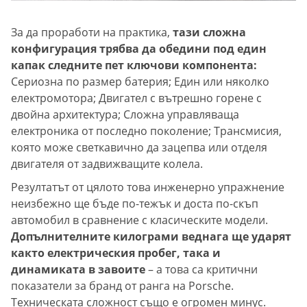
За да проработи на практика,
тази сложна
конфигурация трябва да обедини под един
капак следните пет ключови компонента:
Сериозна по размер батерия; Един или няколко
електромотора; Двигател с вътрешно горене с
двойна архитектура; Сложна управляваща
електроника от последно поколение; Трансмисия,
която може светкавично да зацепва или отделя
двигателя от задвижващите колела.
Резултатът от цялото това инженерно упражнение
неизбежно ще бъде по-тежък и доста по-скъп
автомобил в сравнение с класическите модели.
Допълнителните килограми веднага ще ударят
както електрическия пробег, така и
динамиката в завоите
– а това са критични
показатели за бранд от ранга на Porsche.
Техническата сложност също е огромен минус.