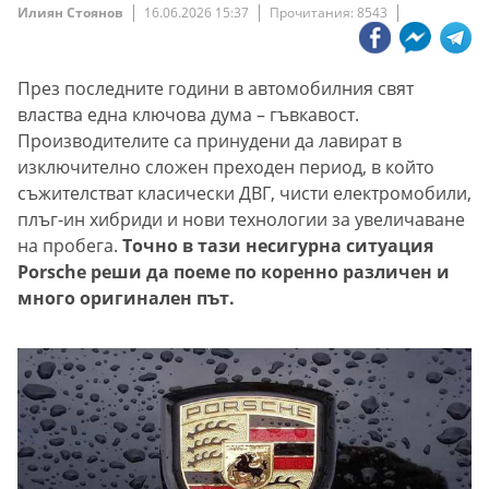
Илиян Стоянов
16.06.2026 15:37
Прочитания: 8543
През последните години в автомобилния свят
властва една ключова дума – гъвкавост.
Производителите са принудени да лавират в
изключително сложен преходен период, в който
съжителстват класически ДВГ, чисти електромобили,
плъг-ин хибриди и нови технологии за увеличаване
на пробега.
Точно в тази несигурна ситуация
Porsche реши да поеме по коренно различен и
много оригинален път.