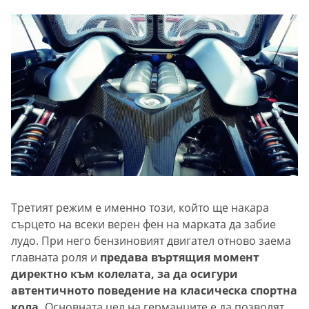
Третият режим е именно този, който ще накара
сърцето на всеки верен фен на марката да забие
лудо. При него бензиновият двигател отново заема
главната роля и
предава въртящия момент
директно към колелата, за да осигури
автентичното поведение на класическа спортна
кола.
Основната цел на германците е да позволят