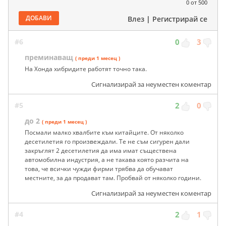
0
от 500
ДОБАВИ
Влез
|
Регистрирай се
#6
0
3
преминаващ
( преди 1 месец )
На Хонда хибридите работят точно така.
Сигнализирай за неуместен коментар
#5
2
0
до 2
( преди 1 месец )
Посмали малко хвалбите към китайците. От няколко
десетилетия го произвеждали. Те не съм сигурен дали
закръглят 2 десетилетия да има имат съществена
автомобилна индустрия, а не такава която разчита на
това, че всички чужди фирми трябва да обучават
местните, за да продават там. Пробвай от няколко години.
Сигнализирай за неуместен коментар
#4
2
1