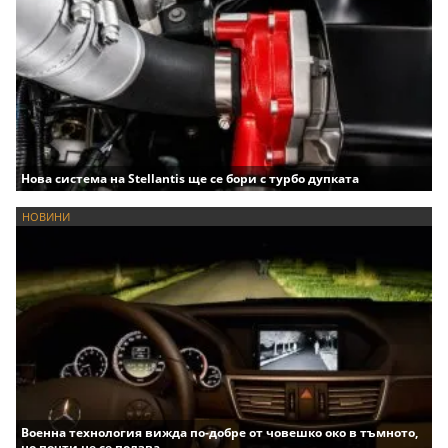
Нова система на Stellantis ще се бори с турбо дупката
НОВИНИ
Военна технология вижда по-добре от човешко око в тъмното,
но почти не се ползва