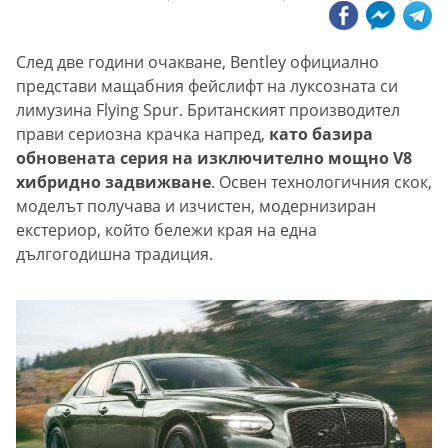
След две години очакване, Bentley официално
представи мащабния фейслифт на луксозната си
лимузина Flying Spur. Британският производител
прави сериозна крачка напред,
като базира
обновената серия на изключително мощно V8
хибридно задвижване
. Освен технологичния скок,
моделът получава и изчистен, модернизиран
екстериор, който бележи края на една
дългогодишна традиция.