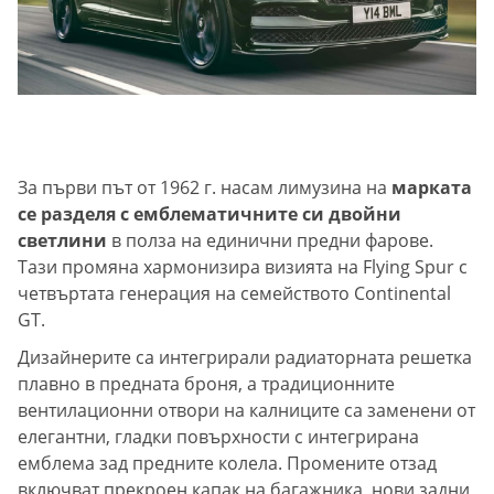
За първи път от 1962 г. насам лимузина на
марката
се разделя с емблематичните си двойни
светлини
в полза на единични предни фарове.
Тази промяна хармонизира визията на Flying Spur с
четвъртата генерация на семейството Continental
GT.
Дизайнерите са интегрирали радиаторната решетка
плавно в предната броня, а традиционните
вентилационни отвори на калниците са заменени от
елегантни, гладки повърхности с интегрирана
емблема зад предните колела. Промените отзад
включват прекроен капак на багажника, нови задни