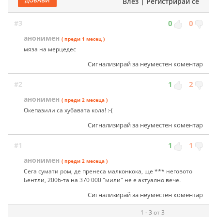
ДОБАВИ
Влез
|
Регистрирай се
#3
0
0
анонимен
( преди 1 месец )
мяза на мерцедес
Сигнализирай за неуместен коментар
#2
1
2
анонимен
( преди 2 месеца )
Окепазили са хубавата кола! :-(
Сигнализирай за неуместен коментар
#1
1
1
анонимен
( преди 2 месеца )
Сега сумати ром, де пренеса малконкока, ще *** неговото
Бентли, 2006-та на 370 000 "мили" не е актуално вече.
Сигнализирай за неуместен коментар
1 - 3 от 3