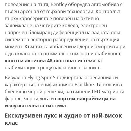
поведение на пътя, Bentley оборудва автомобила с
пълен арсенал от върхови технологии. Контролът
върху каросерията е поверен на активно
задвижване на четирите колела, електронен
напречен блокиращ диференциал на задната ос и
система за векторно разпределение на въртящия
момент. Към тях са добавени модерни амортисьори
с два клапана за оптимален комфорт и стабилност,
както и активна 48-волтова система
за
стабилизация срещу накланяне в завоите.
Визуално Flying Spur S подчертава агресивния си
характер със спецификацията Blackline. Тя включва
блестящо черни решетки, затъмнени LED матрични
фарове, черни лога и
спортни накрайници на
изпускателната система
.
Ексклузивен лукс и аудио от най-висок
клас