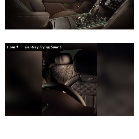
1
от
1
Bentley Flying Spur S