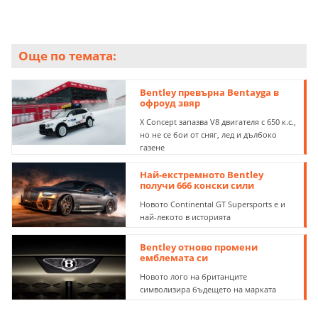
Още по темата:
Bentley превърна Bentayga в
офроуд звяр
X Concept запазва V8 двигателя с 650 к.с.,
но не се бои от сняг, лед и дълбоко
газене
Най-екстремното Bentley
получи 666 конски сили
Новото Continental GT Supersports е и
най-лекото в историята
Bentley отново промени
емблемата си
Новото лого на британците
символизира бъдещето на марката