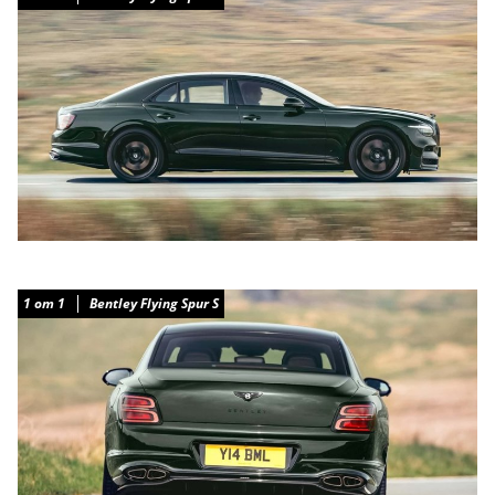
1
от
1
Bentley Flying Spur S