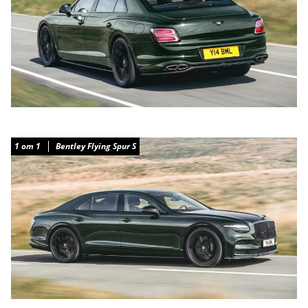
1
от
1
Bentley Flying Spur S