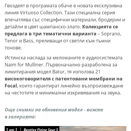
Гвоздеят в програмата обаче е новата ексклузивна
линия Virtuoso Collection. Тази специална серия
впечатлява със специфични материали, бродерии и
детайли в цвят шампанско-злато.
Колекцията се
предлага в три тематични варианта
– Soprano,
Tenor и Bass, преливащи от светли към тъмни
тонове.
Истинска наслада за меломаните е аудиосистемата
Naim for Mulliner. Първоначално разработена за
лимитирания модел Batur, тя използва 21
високоговорителя с патентовани мембрани на
Focal
, които гарантират линейно възпроизвеждане
на честотите и минимални изкривявания на звука.
Още снимки на обновения модел - вижте
в
галерията:
1
от
1
Bentley Flying Spur S