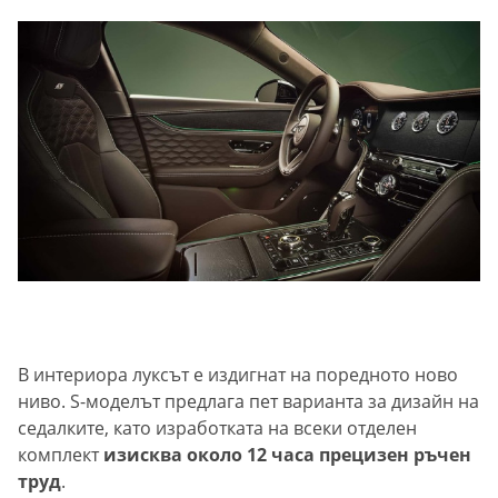
В интериора луксът е издигнат на поредното ново
ниво. S-моделът предлага пет варианта за дизайн на
седалките, като изработката на всеки отделен
комплект
изисква около 12 часа прецизен ръчен
труд
.