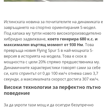
Истинската новина за почитателите на динамиката е
завръщането на спортно ориентирания S-модел.
Под капака му тупти новото високопроизводително
хибридно задвижване,
което генерира 680 к.с. и
максимален въртящ момент от 930 Нм
. Това
превръща новия Flying Spur S в най-мощната S-
версия в историята на модела. Това е скок в
мощността с цели 20% спрямо предшественика му.
Динамичните характеристики говорят сами за себе
си, като спринтът от 0 до 100 км/ч отнема само 3,7
секунди, а максималната скорост достига 307 км/ч.
Високи технологии за перфектно пътно
поведение
За да укроти тази мощ и да осигури безупречно