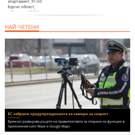
продава, Едностаен апартамент, 39 m2
НАЙ-ЧЕТЕНИ
Бургас област, к.к.Слънчев Бряг, 65500
EUR
ЕС забрани предупрежденията за камери за скорост
Брюксел развързва ръцете на правителствата за спиране на функции в
приложения като Waze и Google Maps