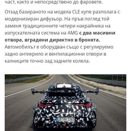
част, както и непосредствено до фаровете.
Отзад базираното на модела CLE купе разполага с
модернизиран дифузьор. На пръв поглед той
заменя традиционните четири накрайника на
изпускателната система на AMG
с два масивни
отвора, вградени директно в бронята.
Автомобилът е оборудван също с регулируемо
задно антикрило и вентилационни отвори в
калниците точно зад задните колела.