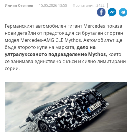
Илиян Стоянов
15.05.2026 13:58
Прочитания: 2422
Германският автомобилен гигант Mercedes показа
нови детайли от предстоящия си брутален спортен
модел Mercedes-AMG CLE Mythos. Автомобилът ще
бъде второто купе на марката,
дело на
ултралуксозното подразделение Mythos,
което
се занимава единствено с къси и силно лимитирани
серии.