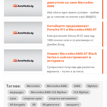
двигателя на своя Mercedes-
AMG
Има обаче едно важно условие - трябва
да са членове на елитен клуб (ВИДЕО)
Китайците предизвикват
Porsche 911 и Mercedes-AMG GT
Електрическият Denza Z9 GT има над
1000 конски сили и се рекламира от
Джеймс Бонд
Новият Mercedes-AMG GT Black
Series е най-екстремният в
историята
Суперколата получава два различни
варианта – пътен и за писта
Тагове:
Mercedes
Mercedes-AMG
AMG
Mythos
мерцедес
Mercedes-AMG CLE Mythos
CLE Mythos
купе
спортно купе
спортен автомобил
V8 битурбо
V8
V8 двигател
мощност