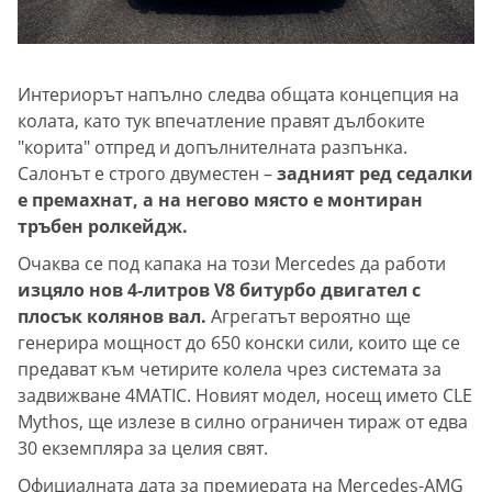
Интериорът напълно следва общата концепция на
колата, като тук впечатление правят дълбоките
"корита" отпред и допълнителната разпънка.
Салонът е строго двуместен –
задният ред седалки
е премахнат, а на негово място е монтиран
тръбен ролкейдж.
Очаква се под капака на този Mercedes да работи
изцяло нов 4-литров V8 битурбо двигател с
плосък колянов вал.
Агрегатът вероятно ще
генерира мощност до 650 конски сили, които ще се
предават към четирите колела чрез системата за
задвижване 4MATIC. Новият модел, носещ името CLE
Mythos, ще излезе в силно ограничен тираж от едва
30 екземпляра за целия свят.
Официалната дата за премиерата на Mercedes-AMG