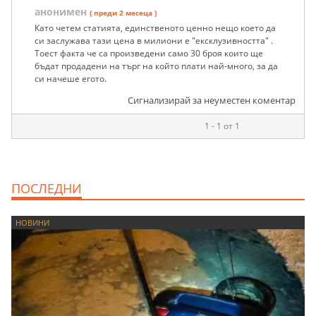
анонимен
( преди 2 месеца )
Като четем статията, единственото ценно нещо което да
си заслужава тази цена в милиони е "ексклузивността" .
Тоест факта че са произведени само 30 броя които ще
бъдат продадени на търг на който плати най-много, за да
си начеше егото.
Сигнализирай за неуместен коментар
1 - 1 от 1
ПОСЛЕДНИ
НОВИНИ