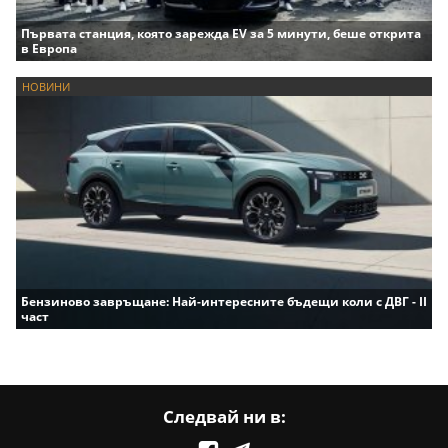
Първата станция, която зарежда EV за 5 минути, беше открита
в Европа
НОВИНИ
Бензиново завръщане: Най-интересните бъдещи коли с ДВГ - II
част
Следвай ни в: