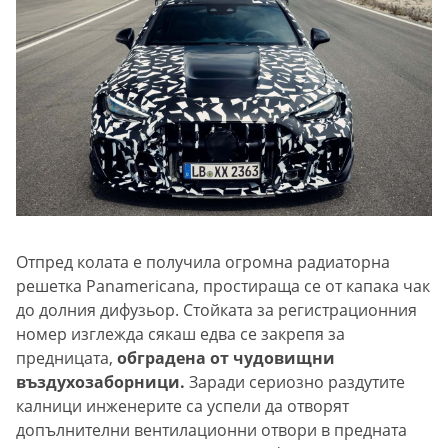
Отпред колата е получила огромна радиаторна
решетка Panamericana, простираща се от капака чак
до долния дифузьор. Стойката за регистрационния
номер изглежда сякаш едва се закрепя за
предницата,
обградена от чудовищни
въздухозаборници.
Заради сериозно раздутите
калници инженерите са успели да отворят
допълнителни вентилационни отвори в предната