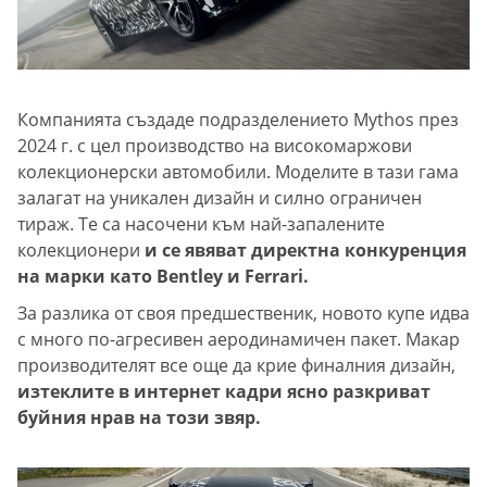
Компанията създаде подразделението Mythos през
2024 г. с цел производство на високомаржови
колекционерски автомобили. Моделите в тази гама
залагат на уникален дизайн и силно ограничен
тираж. Те са насочени към най-запалените
колекционери
и се явяват директна конкуренция
на марки като Bentley и Ferrari.
За разлика от своя предшественик, новото купе идва
с много по-агресивен аеродинамичен пакет. Макар
производителят все още да крие финалния дизайн,
изтеклите в интернет кадри ясно разкриват
буйния нрав на този звяр.