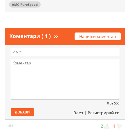
AMG PureSpeed
Коментари ( 1 )
Напиши коментар
0
от 500
ДОБАВИ
Влез
|
Регистрирай се
#1
2
1