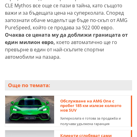
CLE Mythos все още се пази в тайна, като същото
важи и за бъдещата цена на суперколата. Според
запознати обаче моделът ще бъде по-скъп от AMG
PureSpeed, който се продава за 922 000 евро.
Очаква се цената му да доближи границата от
един милион евро,
което автоматично ще го
превърне в един от най-скъпите спортни
автомобили на пазара.
Още по темата:
Обслужване на AMG One с
пробег 185 км излезе колкото
нов SUV
Хиперколата е готова за продажба и
получава удължена гаранция
Клиенти сглобяват сами