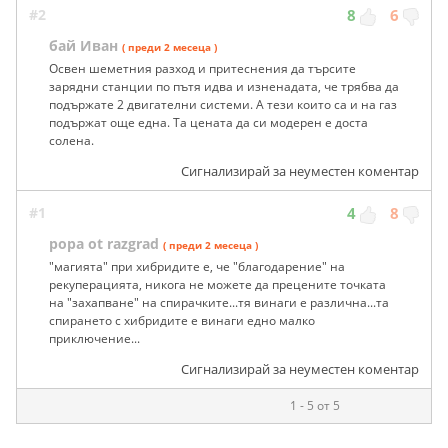
#2
8
6
бай Иван
( преди 2 месеца )
Освен шеметния разход и притеснения да търсите
зарядни станции по пътя идва и изненадата, че трябва да
подържате 2 двигателни системи. А тези които са и на газ
подържат още една. Та цената да си модерен е доста
солена.
Сигнализирай за неуместен коментар
#1
4
8
popa ot razgrad
( преди 2 месеца )
"магията" при хибридите е, че "благодарение" на
рекуперацията, никога не можете да прецените точката
на "захапване" на спирачките...тя винаги е различна...та
спирането с хибридите е винаги едно малко
приключение...
Сигнализирай за неуместен коментар
1 - 5 от 5