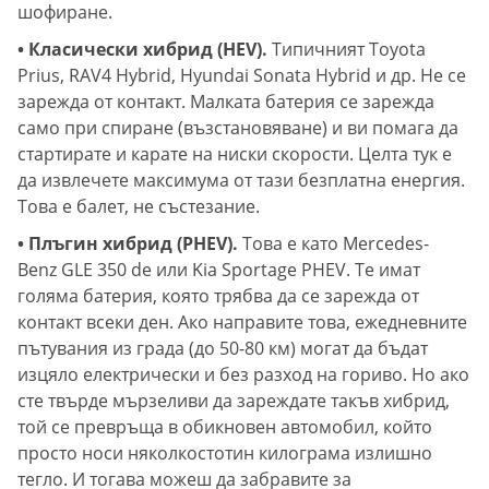
шофиране.
• Класически хибрид (HEV).
Типичният Toyota
Prius, RAV4 Hybrid, Hyundai Sonata Hybrid и др. Не се
зарежда от контакт. Малката батерия се зарежда
само при спиране (възстановяване) и ви помага да
стартирате и карате на ниски скорости. Целта тук е
да извлечете максимума от тази безплатна енергия.
Това е балет, не състезание.
• Плъгин хибрид (PHEV).
Това е като Mercedes-
Benz GLE 350 de или Kia Sportage PHEV. Те имат
голяма батерия, която трябва да се зарежда от
контакт всеки ден. Ако направите това, ежедневните
пътувания из града (до 50-80 км) могат да бъдат
изцяло електрически и без разход на гориво. Но ако
сте твърде мързеливи да зареждате такъв хибрид,
той се превръща в обикновен автомобил, който
просто носи няколкостотин килограма излишно
тегло. И тогава можеш да забравите за