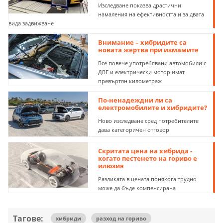
Изследване показва драстични
намаления на ефективността и за двата
вида задвижване
Внимание – хибридите са
новата жертва при измамите
Все повече употребявани автомобили с
ДВГ и електрически мотор имат
превъртян километраж
По-ненадеждни ли са
електромобилите и хибридите?
Ново изследване сред потребителите
дава категоричен отговор
Скритата цена на хибрида -
когато пестенето на гориво е
илюзия
Разликата в цената понякога трудно
може да бъде компенсирана
Тагове:
хибриди
разход на гориво