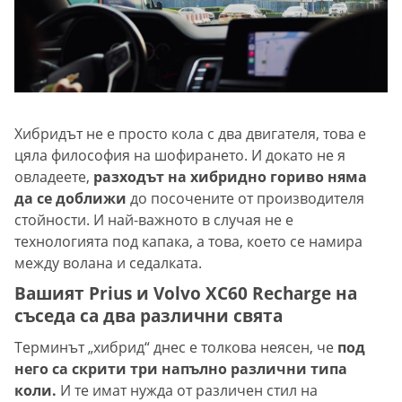
Хибридът не е просто кола с два двигателя, това е
цяла философия на шофирането. И докато не я
овладеете,
разходът на хибридно гориво няма
да се доближи
до посочените от производителя
стойности. И най-важното в случая не е
технологията под капака, а това, което се намира
между волана и седалката.
Вашият Prius и Volvo XC60 Recharge на
съседа са два различни свята
Терминът „хибрид“ днес е толкова неясен, че
под
него са скрити три напълно различни типа
коли.
И те имат нужда от различен стил на