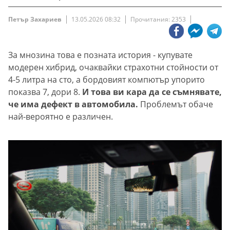
Петър Захариев
13.05.2026 08:32
Прочитания: 2353
За мнозина това е позната история - купувате
модерен хибрид, очаквайки страхотни стойности от
4-5 литра на сто, а бордовият компютър упорито
показва 7, дори 8.
И това ви кара да се съмнявате,
че има дефект в автомобила.
Проблемът обаче
най-вероятно е различен.