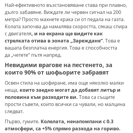
Най-ефективното възстановяване става при плавно,
дълго забавяне. Виждате ли червен сигнал на 200
метра? Просто махнете крака си от педала на газта.
Колата започва да намалява скоростта, сякаш спира
с двигателя
, и на екрана ще видите как
стрелката отива в зоната „Зареждане“
. Това е
вашата безплатна енергия. Това е способността
да „четете“ пътя напред.
Невидими врагове на пестенето, за
които 90% от шофьорите забравят
Освен стила на шофиране, има още няколко малки
неща,
които заедно могат да добавят литър и
половина към разходите ви.
Това са същите
прости съвети, които всички са чували, но малцина
следват.
Първо, гумите.
Колелата, ненапомпани с 0.3
атмосфери, са +5% спрямо разхода на гориво.