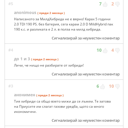
#5
7
2
anonimous
( преди 2 месеца )
Написаното за МилдХибрида не е вярно! Карах 5 години
2.0 TDI 190 PS. без батерия, сега карам 2.0 D MildHybrid пак
190 к.с. и разликата е 2 л. в полза на милд хибрида.
Сигнализирай за неуместен коментар
#4
10
4
до 1 и 3
( преди 2 месеца )
Личи, че нищо не разбирате от хибриди!
Сигнализирай за неуместен коментар
#3
6
10
анонимен
( преди 2 месеца )
Тия хибриди са общо взето мижи да се лъжем. Те затова
на Приусите им слагат газови уредба, щото са много
икономични.
Сигнализирай за неуместен коментар