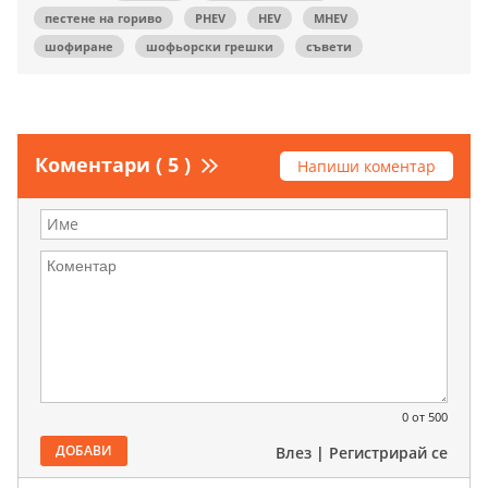
пестене на гориво
PHEV
HEV
MHEV
шофиране
шофьорски грешки
съвети
Коментари ( 5 )
Напиши коментар
0
от 500
ДОБАВИ
Влез
|
Регистрирай се