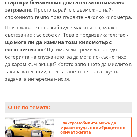
стартира бензиновия двигател за оптимално
загряване.
Просто карайте с възможно най-
спокойното темпо през първите няколко километра.
Притежаването на хибрид е малко игра, малко
състезание със себе си. Това е предизвикателство
-
ще мога ли да измина този километър с
електричество
? Ще имам ли време да заредя
батерията на спускането, за да мога по-късно тихо
да карам към вкъщи? Когато започнете да мислите в
такива категории, спестяването не става скучна
задача, а интересна мисия.
Още по темата:
Електромобилите може да
мразят студа, но хибридите не
обичат жегата