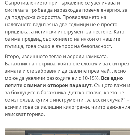
Съпротивлението при търкаляне се увеличава и
системата трябва да изразходва повече енергия, за
да поддържа скоростта. Проверяването на
налягането веднъж на две седмици не е просто
прищявка, а истински инструмент за пестене. Като
се има предвид състоянието на някои от нашите
пътища, това също е въпрос на безопасност.
Второ, излишното тегло и аеродинамиката.
Багажник на покрива, който сте сложили за ски през
зимата и сте забравили да свалите през май, лесно
може да увеличи разходите ви с 10-15%.
Все едно
летите с винаги отворен парашут
. Същото важи и
за боклуците в багажника. Детско столче, което не
се използва, кутия с инструменти „за всеки случай“ –
всички това са излишни килограми, чиито движения
изискват гориво.