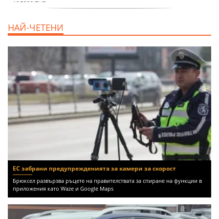
продава, Тристаен апартамент, 91 m2
НАЙ-ЧЕТЕНИ
Пловдив, Център, 179000 EUR
ЕС забрани предупрежденията за камери за скорост
Брюксел развързва ръцете на правителствата за спиране на функции в
приложения като Waze и Google Maps