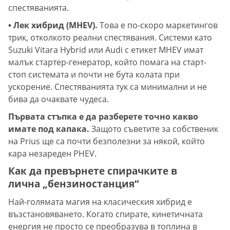
спестяванията.
• Лек хибрид (MHEV).
Това е по-скоро маркетингов
трик, отколкото реални спестявания. Системи като
Suzuki Vitara Hybrid или Audi с етикет MHEV имат
малък стартер-генератор, който помага на старт-
стоп системата и почти не бута колата при
ускорение. Спестяванията тук са минимални и не
бива да очаквате чудеса.
Първата стъпка е да разберете точно какво
имате под капака.
Защото съветите за собственик
на Prius ще са почти безполезни за някой, който
кара незареден PHEV.
Как да превърнете спирачките в
лична „бензиностанция“
Най-голямата магия на класическия хибрид е
възстановяването. Когато спирате, кинетичната
енергия не просто се преобразува в топлина в