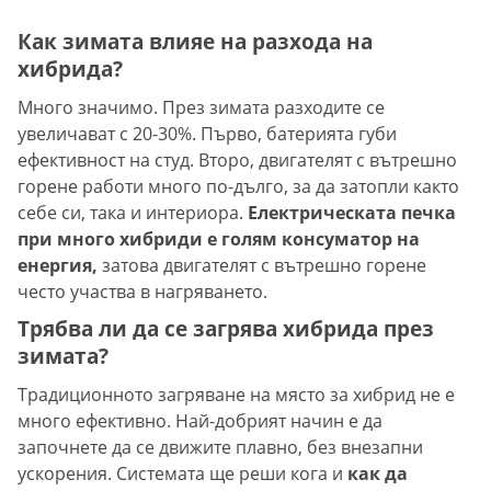
Как зимата влияе на разхода на
хибрида?
Много значимо. През зимата разходите се
увеличават с 20-30%. Първо, батерията губи
ефективност на студ. Второ, двигателят с вътрешно
горене работи много по-дълго, за да затопли както
себе си, така и интериора.
Електрическата печка
при много хибриди е голям консуматор на
енергия,
затова двигателят с вътрешно горене
често участва в нагряването.
Трябва ли да се загрява хибрида през
зимата?
Традиционното загряване на място за хибрид не е
много ефективно. Най-добрият начин е да
започнете да се движите плавно, без внезапни
ускорения. Системата ще реши кога и
как да