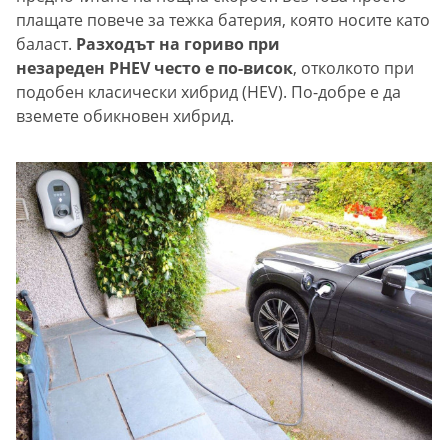
плащате повече за тежка батерия, която носите като
баласт.
Разходът на гориво при
незареден PHEV често е по-висок
, отколкото при
подобен класически хибрид (HEV). По-добре е да
вземете обикновен хибрид.