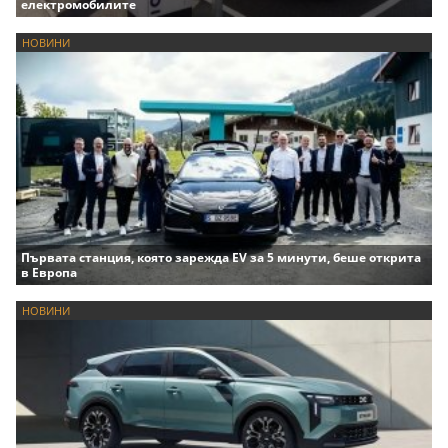
електромобилите
НОВИНИ
Първата станция, която зарежда EV за 5 минути, беше открита
в Европа
НОВИНИ