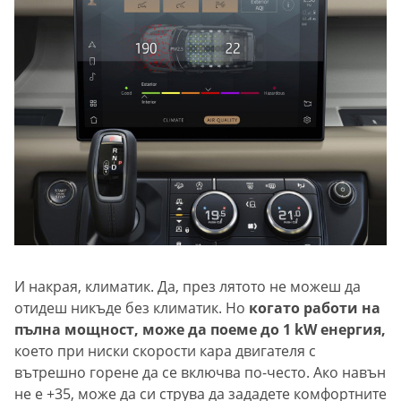
И накрая, климатик. Да, през лятото не можеш да
отидеш никъде без климатик. Но
когато работи на
пълна мощност, може да поеме до 1 kW енергия,
което при ниски скорости кара двигателя с
вътрешно горене да се включва по-често. Ако навън
не е +35, може да си струва да зададете комфортните