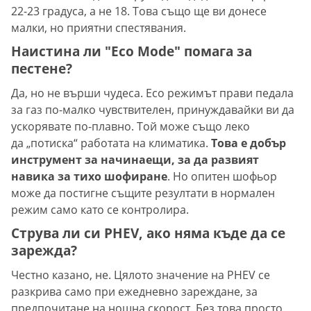
22-23 градуса, а не 18. Това също ще ви донесе
малки, но приятни спестявания.
Наистина ли "Eco Mode" помага за
пестене?
Да, но не върши чудеса. Eco режимът прави педала
за газ по-малко чувствителен, принуждавайки ви да
ускорявате по-плавно. Той може също леко
да „потиска“ работата на климатика.
Това е добър
инструмент за начинаещи, за да развият
навика за тихо шофиране
. Но опитен шофьор
може да постигне същите резултати в нормален
режим само като се контролира.
Струва ли си PHEV, ако няма къде да се
зарежда?
Честно казано, не. Цялото значение на PHEV се
разкрива само при ежедневно зареждане, за
предпочитане на нощна скорост. Без това просто