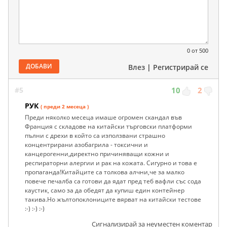
0
от 500
ДОБАВИ
Влез
|
Регистрирай се
#5
10
2
РУК
( преди 2 месеца )
Преди няколко месеца имаше огромен скандал във
Франция с складове на китайски търговски платформи
пълни с дрехи в който са използвани страшно
концентрирани азобагрила - токсични и
канцерогенни,директно причиняващи кожни и
респираторни алергии и рак на кожата. Сигурно и това е
пропаганда!Китайците са толкова алчни,че за малко
повече печалба са готови да ядат пред теб вафли със сода
каустик, само за да обедят да купиш един контейнер
такива.Но жълтопоклониците вярват на китайски тестове
:-) :-) :-)
Сигнализирай за неуместен коментар