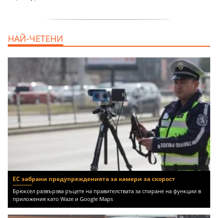
дава под наем, Двустаен апартамент, 55
НАЙ-ЧЕТЕНИ
m2 София, Младост 4, 650 EUR
ЕС забрани предупрежденията за камери за скорост
Брюксел развързва ръцете на правителствата за спиране на функции в
приложения като Waze и Google Maps