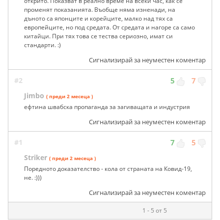
открито. Показват в реално време на всеки час, как се
променят показанията. Въобще няма изненади, на
дъното са японците и корейците, малко над тях са
европейците, но под средата. От средата и нагоре са само
китайци. При тях това се тества сериозно, имат си
стандарти. :)
Сигнализирай за неуместен коментар
#2
5
7
Jimbo
( преди 2 месеца )
ефтина швабска пропаганда за загиващата и индустрия
Сигнализирай за неуместен коментар
#1
7
5
Striker
( преди 2 месеца )
Поредното доказателство - кола от страната на Ковид-19,
не. :)))
Сигнализирай за неуместен коментар
1 - 5 от 5