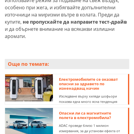
използвайте режим за подаване на свеж въздух,
особено при жега, и избягвайте допълнителни
източници на миризми вътре в колата. Преди да
купите,
не пропускайте да направите тест-драйв
и да обърнете внимание на всякакви излишни
аромати.
Още по темата:
Електромобилите се оказват
опасни за здравето по
изненадващ начин
Изследване върху хиляди шофьори
показва една много ясна тенденция
Опасни ли са магнитните
полета в електромобила?
ADAC проведе близо 1 милион
измервания, за да установи ефекта от