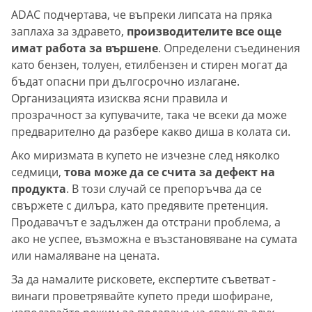
ADAC подчертава, че въпреки липсата на пряка
заплаха за здравето,
производителите все още
имат работа за вършене
. Определени съединения
като бензен, толуен, етилбензен и стирен могат да
бъдат опасни при дългосрочно излагане.
Организацията изисква ясни правила и
прозрачност за купувачите, така че всеки да може
предварително да разбере какво диша в колата си.
Ако миризмата в купето не изчезне след няколко
седмици,
това може да се счита за дефект на
продукта
. В този случай се препоръчва да се
свържете с дилъра, като предявите претенция.
Продавачът е задължен да отстрани проблема, а
ако не успее, възможна е възстановяване на сумата
или намаляване на цената.
За да намалите рисковете, експертите съветват -
винаги проветрявайте купето преди шофиране,