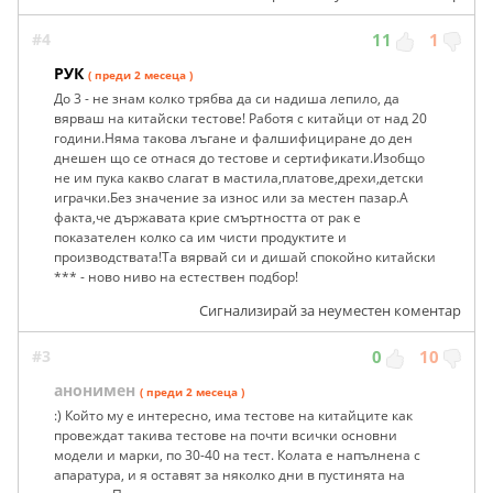
#4
11
1
РУК
( преди 2 месеца )
До 3 - не знам колко трябва да си надиша лепило, да
вярваш на китайски тестове! Работя с китайци от над 20
години.Няма такова лъгане и фалшифициране до ден
днешен що се отнася до тестове и сертификати.Изобщо
не им пука какво слагат в мастила,платове,дрехи,детски
играчки.Без значение за износ или за местен пазар.А
факта,че държавата крие смъртността от рак е
показателен колко са им чисти продуктите и
производствата!Та вярвай си и дишай спокойно китайски
*** - ново ниво на естествен подбор!
Сигнализирай за неуместен коментар
#3
0
10
анонимен
( преди 2 месеца )
:) Който му е интересно, има тестове на китайците как
провеждат такива тестове на почти всички основни
модели и марки, по 30-40 на тест. Колата е напълнена с
апаратура, и я оставят за няколко дни в пустинята на