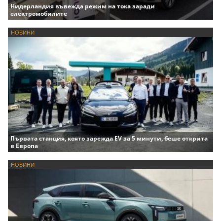
Нидерландия въвежда режим на тока заради
електромобилите
НОВИНИ
Първата станция, която зарежда EV за 5 минути, беше открита
в Европа
НОВИНИ