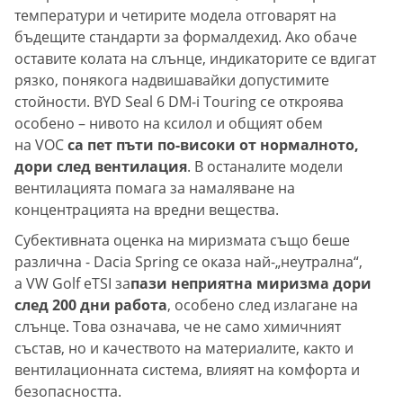
температури и четирите модела отговарят на
бъдещите стандарти за формалдехид. Ако обаче
оставите колата на слънце, индикаторите се вдигат
рязко, понякога надвишавайки допустимите
стойности. BYD Seal 6 DM-i Touring се откроява
особено – нивото на ксилол и общият обем
на VOC
са пет пъти по-високи от нормалното,
дори след вентилация
. В останалите модели
вентилацията помага за намаляване на
концентрацията на вредни вещества.
Субективната оценка на миризмата също беше
различна - Dacia Spring се оказа най-„неутрална“,
а VW Golf eTSI за
пази неприятна миризма дори
след 200 дни работа
, особено след излагане на
слънце. Това означава, че не само химичният
състав, но и качеството на материалите, както и
вентилационната система, влияят на комфорта и
безопасността.