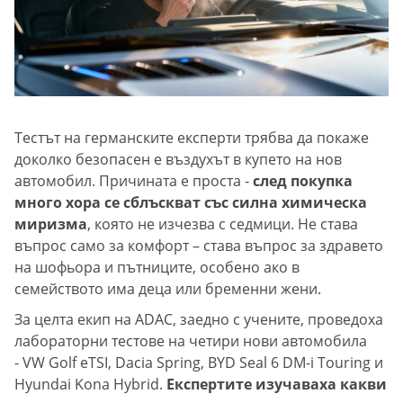
Тестът на германските експерти трябва да покаже
доколко безопасен е въздухът в купето на нов
автомобил. Причината е проста -
след покупка
много хора се сблъскват със силна химическа
миризма
, която не изчезва с седмици. Не става
въпрос само за комфорт – става въпрос за здравето
на шофьора и пътниците, особено ако в
семейството има деца или бременни жени.
За целта екип на ADAC, заедно с учените, проведоха
лабораторни тестове на четири нови автомобила
- VW Golf eTSI, Dacia Spring, BYD Seal 6 DM-i Touring и
Hyundai Kona Hybrid.
Експертите изучаваха какви