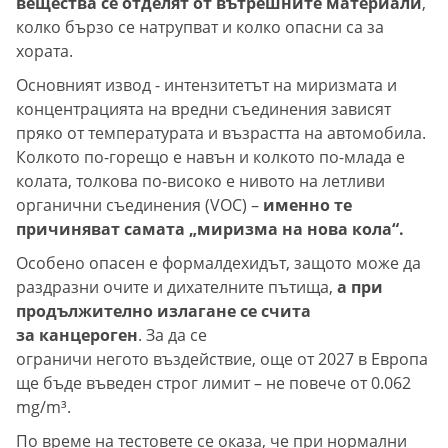
вещества се отделят от вътрешните материали
,
колко бързо се натрупват и колко опасни са за
хората.
Основният извод - интензитетът на миризмата и
концентрацията на вредни съединения зависят
пряко от температурата и възрастта на автомобила.
Колкото по-горещо е навън и колкото по-млада е
колата, толкова по-високо е нивото на летливи
органични съединения (VOC) –
именно те
причиняват самата „миризма на нова кола“.
Особено опасен е формалдехидът, защото може да
раздразни очите и дихателните пътища,
а при
продължително излагане се счита
за канцероген
. За да се
ограничи негото въздействие, още от 2027 в Европа
ще бъде въведен строг лимит – не повече от 0.062
mg/m³.
По време на тестовете се оказа, че при нормални