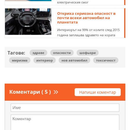
електрическия смог
Откриха сериозна опасност в
почти всеки автомобил на
планетата
Интериорът на 99% от колите след 2015
година заплашва здравето на хората
Тагове:
здраве
опасности
шофьори
миризма
интериор
нов автомобил
токсичност
Коментари ( 5 )
Напиши коментар