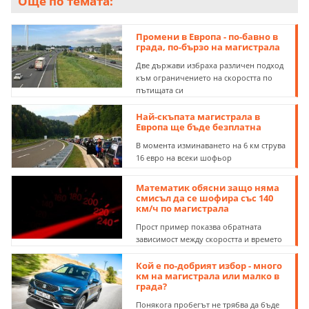
Още по темата:
Промени в Европа - по-бавно в
града, по-бързо на магистрала
Две държави избраха различен подход
към ограничението на скоростта по
пътищата си
Най-скъпата магистрала в
Европа ще бъде безплатна
В момента изминаването на 6 км струва
16 евро на всеки шофьор
Математик обясни защо няма
смисъл да се шофира със 140
км/ч по магистрала
Прост пример показва обратната
зависимост между скоростта и времето
Кой е по-добрият избор - много
км на магистрала или малко в
града?
Понякога пробегът не трябва да бъде