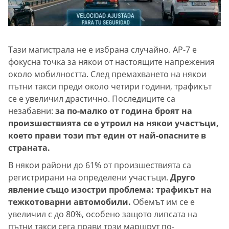
Тази магистрала не е избрана случайно. AP-7 е
фокусна точка за някои от настоящите напрежения
около мобилността. След премахването на някои
пътни такси преди около четири години, трафикът
се е увеличил драстично. Последиците са
незабавни:
за по-малко от година броят на
произшествията се е утроил на някои участъци,
което прави този път един от най-опасните в
страната.
В някои райони до 61% от произшествията са
регистрирани на определени участъци.
Друго
явление също изостри проблема: трафикът на
тежкотоварни автомобили.
Обемът им се е
увеличил с до 80%, особено защото липсата на
пътни такси сега прави този маршрут по-