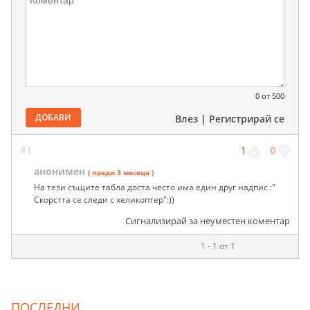
0
от 500
ДОБАВИ
Влез
|
Регистрирай се
#1
1
0
анонимен
( преди 3 месеца )
На тези същите табла доста често има един друг надпис :"
Скорстта се следи с хеликоптер":))
Сигнализирай за неуместен коментар
1 - 1 от 1
ПОСЛЕДНИ