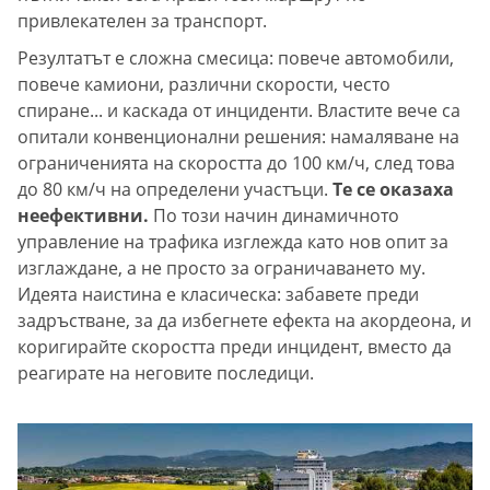
привлекателен за транспорт.
Резултатът е сложна смесица: повече автомобили,
повече камиони, различни скорости, често
спиране... и каскада от инциденти. Властите вече са
опитали конвенционални решения: намаляване на
ограниченията на скоростта до 100 км/ч, след това
до 80 км/ч на определени участъци.
Те се оказаха
неефективни.
По този начин динамичното
управление на трафика изглежда като нов опит за
изглаждане, а не просто за ограничаването му.
Идеята наистина е класическа: забавете преди
задръстване, за да избегнете ефекта на акордеона, и
коригирайте скоростта преди инцидент, вместо да
реагирате на неговите последици.