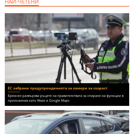
НАЙ-ЧЕТЕНИ
Бургас област, к.к.Слънчев Бряг, 65500
EUR
ЕС забрани предупрежденията за камери за скорост
Брюксел развързва ръцете на правителствата за спиране на функции в
приложения като Waze и Google Maps