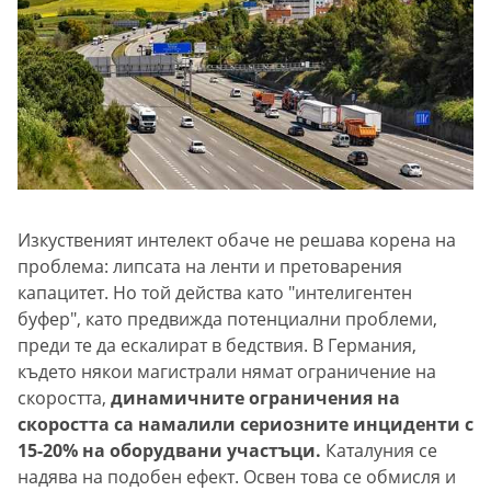
Изкуственият интелект обаче не решава корена на
проблема: липсата на ленти и претоварения
капацитет. Но той действа като "интелигентен
буфер", като предвижда потенциални проблеми,
преди те да ескалират в бедствия. В Германия,
където някои магистрали нямат ограничение на
скоростта,
динамичните ограничения на
скоростта са намалили сериозните инциденти с
15-20% на оборудвани участъци.
Каталуния се
надява на подобен ефект. Освен това се обмисля и