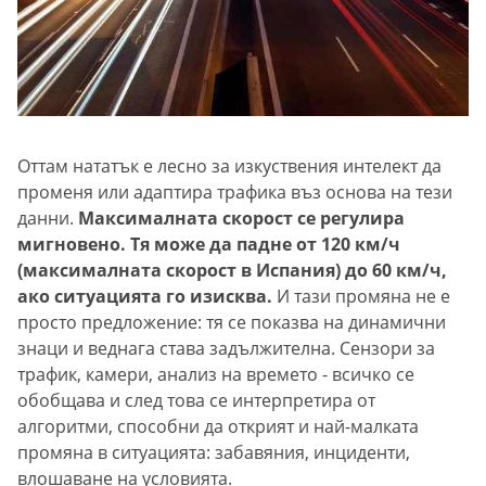
Оттам нататък е лесно за изкуствения интелект да
променя или адаптира трафика въз основа на тези
данни.
Максималната скорост се регулира
мигновено. Тя може да падне от 120 км/ч
(максималната скорост в Испания) до 60 км/ч,
ако ситуацията го изисква.
И тази промяна не е
просто предложение: тя се показва на динамични
знаци и веднага става задължителна. Сензори за
трафик, камери, анализ на времето - всичко се
обобщава и след това се интерпретира от
алгоритми, способни да открият и най-малката
промяна в ситуацията: забавяния, инциденти,
влошаване на условията.