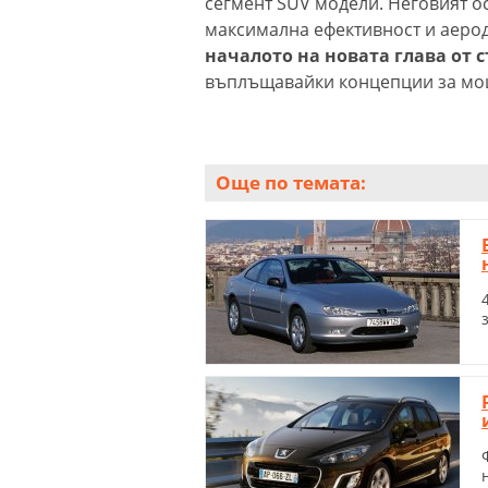
сегмент SUV модели. Неговият о
максимална ефективност и аеро
началото на новата глава от с
въплъщавайки концепции за мощ
Още по темата: