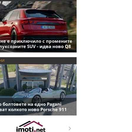
 не е приключило с промените
луксозните SUV - идва ново Q8
НИ
 болтовете на едно Pagani
ват колкото ново Porsche 911