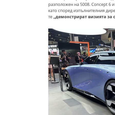
разположен на 5008. Concept 6 и
като според изпълнителния дире
те
„демонстрират визията за 