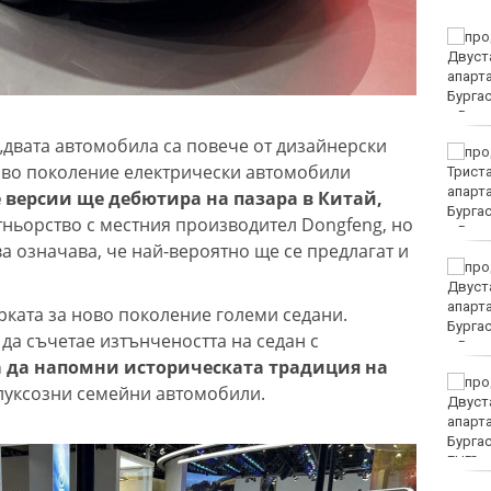
Без ток във Варна на 6
август 2026
 „двата автомобила са повече от дизайнерски
Мачовете и спортът по
ово поколение електрически автомобили
ТВ днес (6 август)
 версии ще дебютира на пазара в Китай,
тньорство с местния производител Dongfeng, но
а означава, че най-вероятно ще се предлагат и
Виц на деня - 6 август
рката за ново поколение големи седани.
да съчетае изтънчеността на седан с
а да напомни историческата традиция на
21 ранени при
 луксозни семейни автомобили.
катастрофи у нас през
последните 24 часа
EUR