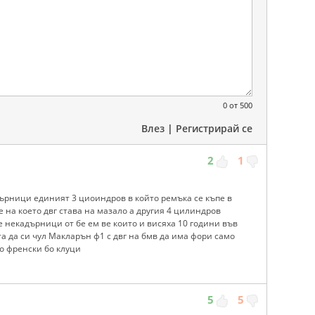
0
от 500
Влез
|
Регистрирай се
2
1
ърници единият 3 циоиндров в който ремъка се къпе в
 на което двг става на мазало а другия 4 цилиндров
е некадърници от бе ем ве които и висяха 10 години във
та да си чул Макларън ф1 с двг на бмв да има фори само
ко френски бо клуци
5
5