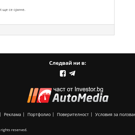
t ще се срине.
Следвай ни в:
Реклама
Портфолио
Поверителност
Условия за ползва
rights reserved.