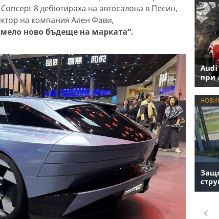
 Concept 8 дебютираха на автосалона в Песин,
ктор на компания Ален Фави,
смело ново бъдеще на марката“.
Audi
при 
НОВИ
Защо
стру