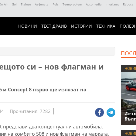
On Air
Gol
Tialoto
Az-jenata
Puls
Teenproblem
Automedia
Imoti.net
Rabota
НОВИНИ
ТЕСТ ДРАЙВ
ИСТОРИИ
ТЕХНИКА
ПОЛЕЗ
ПОСЛ
ещото си – нов флагман и
НОВИ
 и Concept 8 първо ще излязат на
44
Прочитания: 7282
25-т
Бълг
t представи два концептуални автомобила,
ик на комбито 508 и нов флагман на марката,
НОВИ