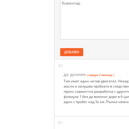
ДОБАВИ
#2
до долния
( преди 3 месеца )
Тия имат един читав двигател. Некад
масло и запушва пробката в следствие
принс съвместна разработка с другит
фоемула 1 без да влезнат дори в 6 ца
един с пробег над 5к км. Пълни немс
#1