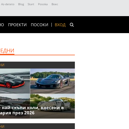
Az-deteto
Blog
Start
Posoka
Boec
НО
ПРОЕКТИ
ПОСОКИ
ВХОД
ЕДНИ
НИ
е най-скъпи коли, внесени в
ария през 2026
НИ