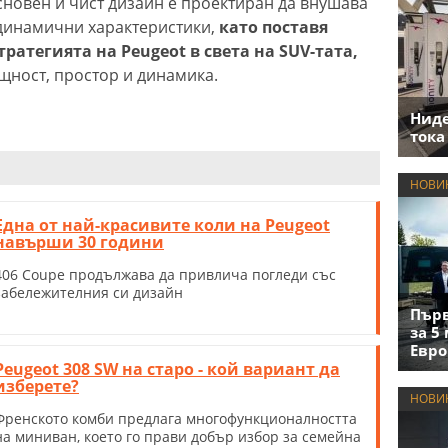
сновен и чист дизайн е проектиран да внушава
динамични характеристики,
като поставя
тратегията на Peugeot в света на SUV-тата,
ност, простор и динамика.
Нид
тока
НОВИ
Една от най-красивите коли на Peugeot
навърши 30 години
406 Coupe продължава да привлича погледи със
забележителния си дизайн
Първ
за 5
Евро
Peugeot 308 SW на старо - кой вариант да
изберете?
НОВИ
Френското комби предлага многофункционалността
на миниван, което го прави добър избор за семейна