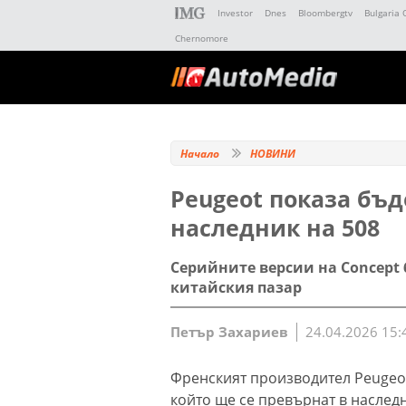
Investor
Dnes
Bloombergtv
Bulgaria 
Chernomore
Начало
НОВИНИ
Peugeot показа бъд
наследник на 508
Серийните версии на Concept 6
китайския пазар
Петър Захариев
24.04.2026 15:
Френският производител Peugeo
който ще се превърнат в наследн