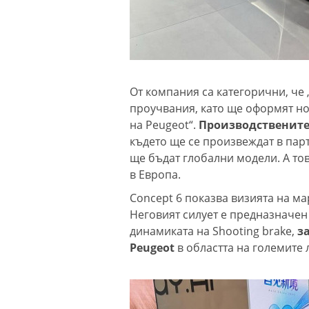
От компания са категорични, че
проучвания, като ще оформят н
на Peugeot“.
Производствените
където ще се произвеждат в пар
ще бъдат глобални модели. А тов
в Европа.
Concept 6 показва визията на ма
Неговият силует е предназначен 
динамиката на Shooting brake,
з
Peugeot
в областта на големите