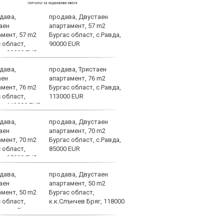
продава, Двустаен
В Ин
апартамент, 57 m2
Дима
Бургас област, с.Равда,
дого
90000 EUR
продава, Тристаен
Левс
апартамент, 76 m2
късн
Бургас област, с.Равда,
Евро
113000 EUR
продава, Двустаен
Ювен
апартамент, 70 m2
Зирк
Бургас област, с.Равда,
Джо
85000 EUR
продава, Двустаен
Не м
апартамент, 50 m2
ФИФА
Бургас област,
Джан
к.к.Слънчев Бряг, 118000
подк