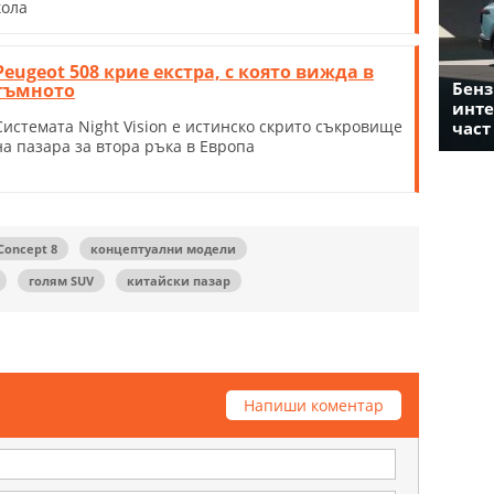
кола
Peugeot 508 крие екстра, с която вижда в
Бенз
тъмното
инте
Системата Night Vision е истинско скрито съкровище
част
на пазара за втора ръка в Европа
Concept 8
концептуални модели
голям SUV
китайски пазар
Напиши коментар