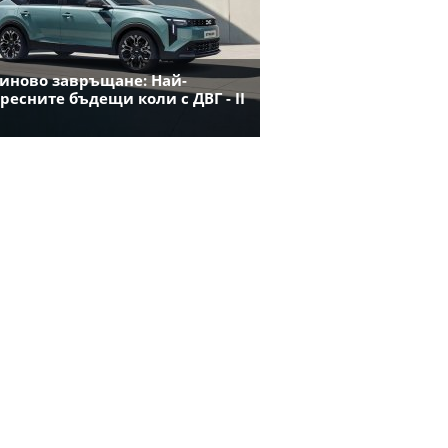
иново завръщане: Най-
ресните бъдещи коли с ДВГ - II