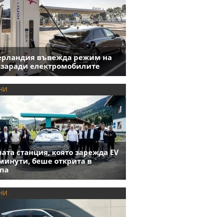
ерландия въвежда режим на
 заради електромобилите
НИ
ата станция, която зарежда EV
 минути, беше открита в
па
НИ