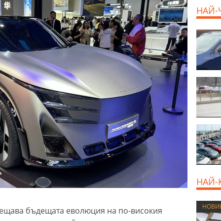
НАЙ-
НАЙ-
НОВИ
вещава бъдещата еволюция на по-високия