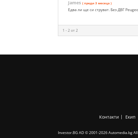
James
( преди 3 месеца )
Едва ли ще си струват. Без ДВГ Peugeo
1 - 2 от 2
Контакти
Екип
Investor.BG AD © 2001-2026 Automedia.bg All 