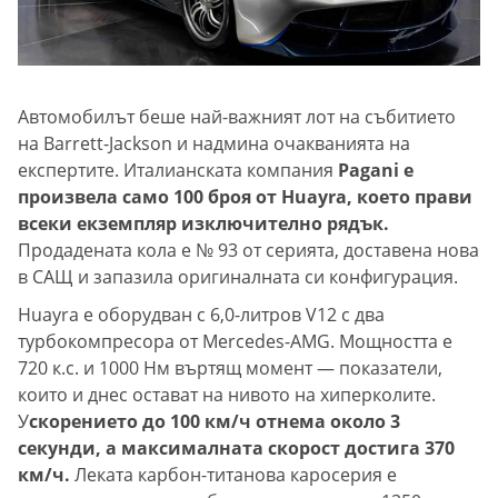
Автомобилът беше най-важният лот на събитието
на Barrett-Jackson и надмина очакванията на
експертите. Италианската компания
Pagani е
произвела само 100 броя от Huayra, което прави
всеки екземпляр изключително рядък.
Продадената кола е № 93 от серията, доставена нова
в САЩ и запазила оригиналната си конфигурация.
Huayra е оборудван с 6,0-литров V12 с два
турбокомпресора от Mercedes-AMG. Мощността е
720 к.с. и 1000 Нм въртящ момент — показатели,
които и днес остават на нивото на хиперколите.
У
скорението до 100 км/ч отнема около 3
секунди, а максималната скорост достига 370
км/ч.
Леката карбон-титанова каросерия е