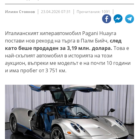
Илиян Стоянов
23.04.2026 07:31
Прочитания: 1091
Италианският хиперавтомобил Pagani Huayra
постави нов рекорд на търга в Палм Бийч,
след
като беше продаден за 3,19 млн. долара.
Това е
най-скъпият автомобил в историята на този
аукцион, въпреки ме моделът е на почти 10 години
и има пробег от 3 751 км.