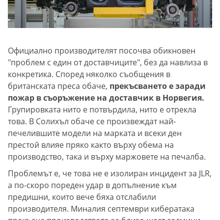
Официално производителят посочва обикновен
"проблем с един от доставчиците", без да навлиза в
конкретика. Според няколко съобщения в
британската преса обаче,
прекъсването е заради
пожар в съоръжение на доставчик в Норвегия.
Групировката нито е потвърдила, нито е отрекла
това. В Солихъл обаче се произвеждат най-
печелившите модели на марката и всеки ден
престой влияе пряко както върху обема на
производство, така и върху маржовете на печалба.
Проблемът е, че това не е изолиран инцидент за JLR,
а по-скоро пореден удар в допълнение към
предишни, които вече бяха отслабили
производителя. Миналия септември кибератака