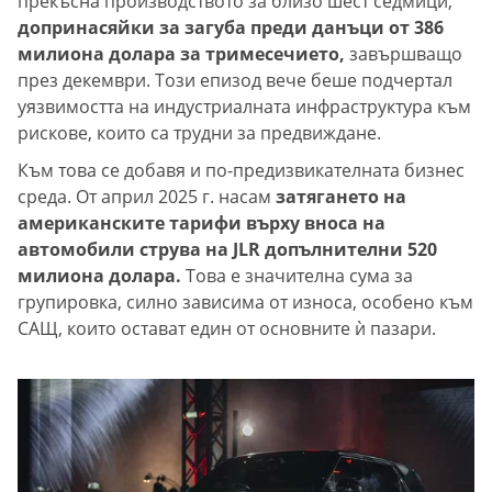
прекъсна производството за близо шест седмици,
допринасяйки за загуба преди данъци от 386
милиона долара за тримесечието,
завършващо
през декември. Този епизод вече беше подчертал
уязвимостта на индустриалната инфраструктура към
рискове, които са трудни за предвиждане.
Към това се добавя и по-предизвикателната бизнес
среда. От април 2025 г. насам
затягането на
американските тарифи върху вноса на
автомобили струва на JLR допълнителни 520
милиона долара.
Това е значителна сума за
групировка, силно зависима от износа, особено към
САЩ, които остават един от основните ѝ пазари.