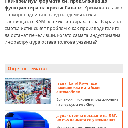
най-премиум формата си, продължава да
функционира на крехък баланс.
Кризи като тази с
полупроводниците след пандемията или
настоящата с RAM вече илюстрираха това. В крайна
сметка истинският проблем е как производителите
да останат печеливши, когато самата индустриална
инфраструктура остава толкова уязвима?
Още по темата:
Jaguar Land Rover ще
произвежда китайски
автомобили
Британският концерн е пред сключване
на споразумение с Chery
Jaguar отрича връщане на ДВГ,
но съмненията се увеличават
Източник от компанията издаде