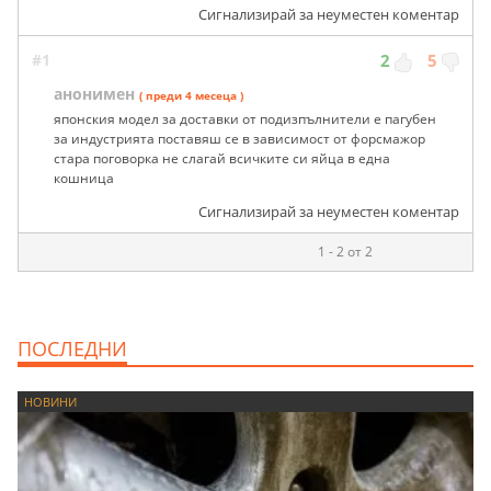
Сигнализирай за неуместен коментар
#1
2
5
анонимен
( преди 4 месеца )
японския модел за доставки от подизпълнители е пагубен
за индустрията поставяш се в зависимост от форсмажор
стара поговорка не слагай всичките си яйца в една
кошница
Сигнализирай за неуместен коментар
1 - 2 от 2
ПОСЛЕДНИ
НОВИНИ