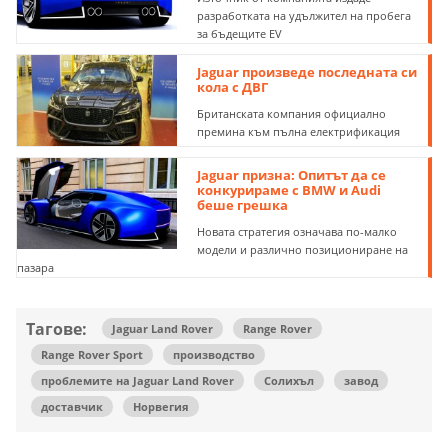
разработката на удължител на пробега
за бъдещите EV
Jaguar произведе последната си
кола с ДВГ
Британската компания официално
премина към пълна електрификация
Jaguar призна: Опитът да се
конкурираме с BMW и Audi
беше грешка
Новата стратегия означава по-малко
модели и различно позициониране на
пазара
Тагове:
Jaguar Land Rover
Range Rover
Range Rover Sport
производство
проблемите на Jaguar Land Rover
Солихъл
завод
доставчик
Норвегия