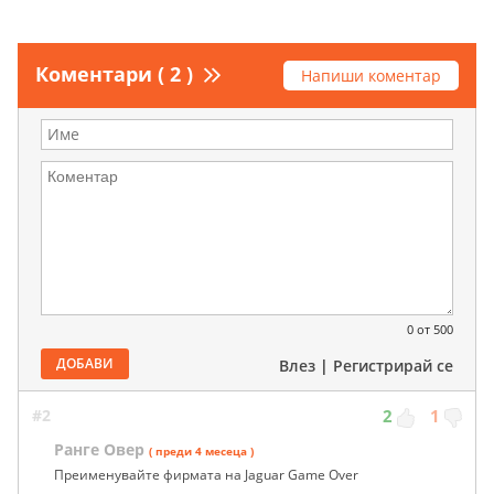
Коментари ( 2 )
Напиши коментар
0
от 500
ДОБАВИ
Влез
|
Регистрирай се
#2
2
1
Ранге Овер
( преди 4 месеца )
Преименувайте фирмата на Jaguar Game Over