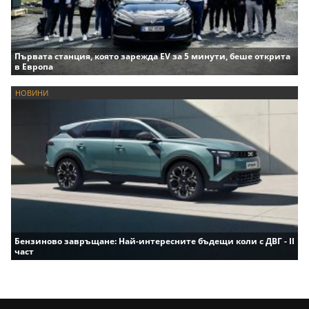
Първата станция, която зарежда EV за 5 минути, беше открита
в Европа
НОВИНИ
Бензиново завръщане: Най-интересните бъдещи коли с ДВГ - II
част