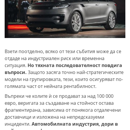
Взети поотделно, всяко от тези събития може да се
отдаде на индустриален риск или временна
ситуация.
Но тяхната последователност повдига
въпроси.
Защото засяга точно най-стратегическите
модели на групировката, тези, които осигуряват по-
голямата част от нейната рентабилност.
Въпреки че колите ѝ се продават за над 100 000
евро, веригата за създаване на стойност остава
фрагментирана, зависима от понякога отдалечени
доставчици и изложена на непредсказуеми
инциденти.
Автомобилната индустрия, дори в