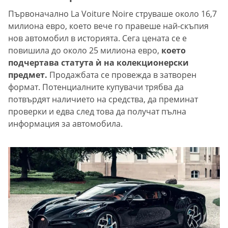
Първоначално La Voiture Noire струваше около 16,7
милиона евро, което вече го правеше най-скъпия
нов автомобил в историята. Сега цената се е
повишила до около 25 милиона евро,
което
подчертава статута ѝ на колекционерски
предмет.
Продажбата се провежда в затворен
формат. Потенциалните купувачи трябва да
потвърдят наличието на средства, да преминат
проверки и едва след това да получат пълна
информация за автомобила.