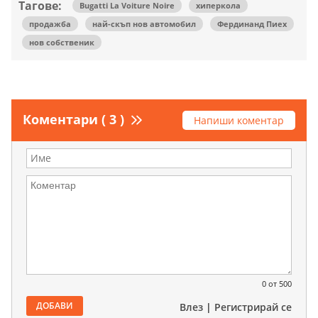
Тагове:
Bugatti La Voiture Noire
хиперкола
продажба
най-скъп нов автомобил
Фердинанд Пиех
нов собственик
Коментари ( 3 )
Напиши коментар
0
от 500
ДОБАВИ
Влез
|
Регистрирай се