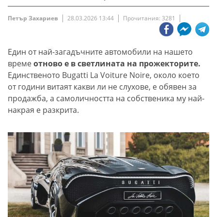
Петър Захариев
28.03.2026 13:44
Прочитания: 3281
Един от най-загадъчните автомобили на нашето
време
отново е в светлината на прожекторите.
Единственото Bugatti La Voiture Noire, около което
от години витаят какви ли не слухове, е обявен за
продажба, а самоличността на собственика му най-
накрая е разкрита.