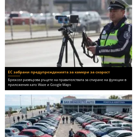
ЕС забрани предупрежденията за камери за скорост
Брюксел развързва ръцете на правителствата за спиране на функции в
приложения като Waze и Google Maps