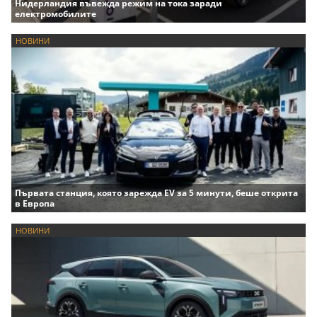
Нидерландия въвежда режим на тока заради
електромобилите
НОВИНИ
Първата станция, която зарежда EV за 5 минути, беше открита
в Европа
НОВИНИ