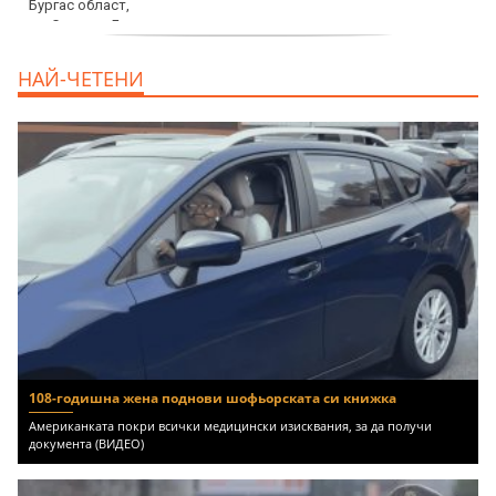
продава, Двустаен апартамент, 59 m2
НАЙ-ЧЕТЕНИ
Бургас област, гр.Несебър, 98000 EUR
108-годишна жена поднови шофьорската си книжка
Американката покри всички медицински изисквания, за да получи
документа (ВИДЕО)