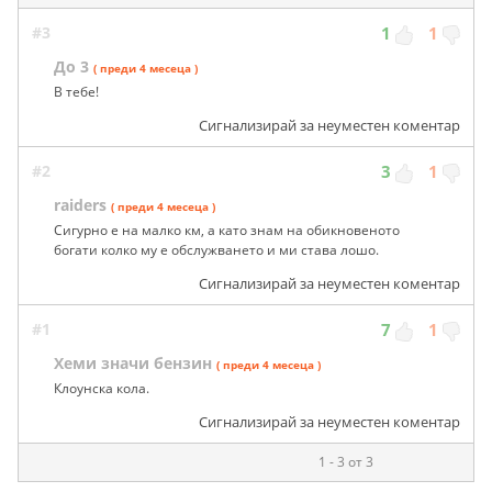
#3
1
1
До 3
( преди 4 месеца )
В тебе!
Сигнализирай за неуместен коментар
#2
3
1
raiders
( преди 4 месеца )
Сигурно е на малко км, а като знам на обикновеното
богати колко му е обслужването и ми става лошо.
Сигнализирай за неуместен коментар
#1
7
1
Хеми значи бензин
( преди 4 месеца )
Клоунска кола.
Сигнализирай за неуместен коментар
1 - 3 от 3