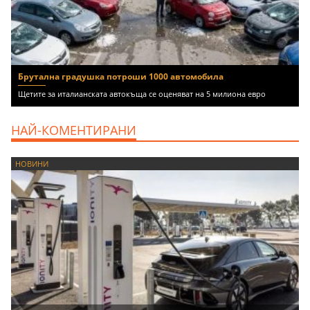
Брутална градушка потроши 1000 автомобила
Щетите за италианската автокъща се оценяват на 5 милиона евро
НАЙ-КОМЕНТИРАНИ
НОВИНИ