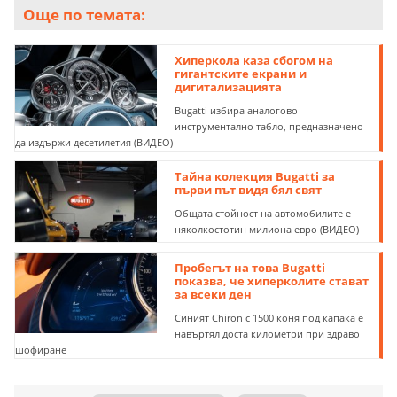
Още по темата:
Хиперкола каза сбогом на
гигантските екрани и
дигитализацията
Bugatti избира аналогово
инструментално табло, предназначено
да издържи десетилетия (ВИДЕО)
Тайна колекция Bugatti за
първи път видя бял свят
Общата стойност на автомобилите е
няколкостотин милиона евро (ВИДЕО)
Пробегът на това Bugatti
показва, че хиперколите стават
за всеки ден
Синият Chiron с 1500 коня под капака е
навъртял доста километри при здраво
шофиране