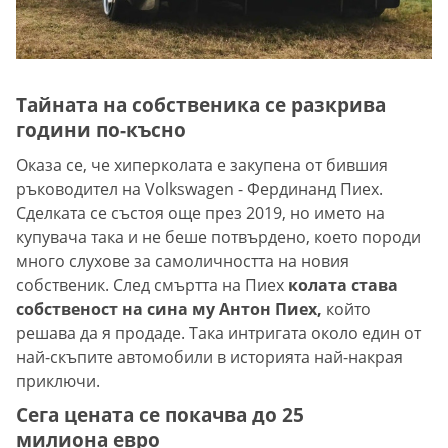
Тайната на собственика се разкрива
години по-късно
Оказа се, че хиперколата е закупена от бившия
ръководител на Volkswagen - Фердинанд Пиех.
Сделката се състоя още през 2019, но името на
купувача така и не беше потвърдено, което породи
много слухове за самоличността на новия
собственик. След смъртта на Пиех
колата става
собственост на сина му Антон Пиех,
който
решава да я продаде. Така интригата около един от
най-скъпите автомобили в историята най-накрая
приключи.
Сега цената се покачва до 25
милиона евро