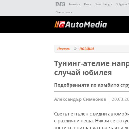
Investor
Dnes
Bloombergtv
Bulgaria 
Chernomore
Начало
НОВИНИ
Тунинг-ателие напр
случай юбилея
Подобренията по комбито стр
Александър Симеонов
20.03.2
Светът е пълен с видни автомоби
с различни неща. Някои се фокус
трети се опитват да съчетаят и д