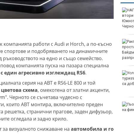
НАП: Почти всеки втори
обект по Южното
Черноморие е с
нарушение
Ракът на простатата на
к компанията работи с Audi и Horch, а по-късно
Джо Байдън се е
те спортове и подобряването на динамичните
разпространил
од ръководството на едно и също семейство.
и повод компанията пуска на пазара специална
с един агресивно изглеждащ RS6
.
Условията за туризъм в
планините са добри
иалната серия на ABT е RS6-LE 800 и той
 цветова схема
, омекотена от златни акценти,
ym". Черното се съчетава чудесно с
и, които ABT монтира, включително преден
Пьотр Нестеров е на
финал в Пловдив
а решетка, странични прагове, заден дифузьор,
ите огледала и задно крило.
т за визуалното снижаване на
автомобила и го