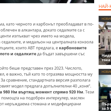
НАЙ-
НОВИ
а, като черното и карбонът преобладават в по-
 облечен в алкантара, докато седалките са с
кценти изпъкват чрез името на модела,
 седалките, и медальон на централната конзола
опциите, които ABT предлага, е
карбоновите
лото и седалките
да бъдат завършени със
Нид
тока
който беше представен през 2023. Числото,
НОВИ
л, е важно, тъй като то отразява мощността му
. За сравнение, стандартната версия разполага
 новият модел предлага допълнителни 40 „коня“.
ира 980 Нм въртящ момент спрямо 920 Нм
. Тези
с помощта на подобрен интеркулер, маслен
а от неръждаема стомана и модифицирани
Първ
за 5