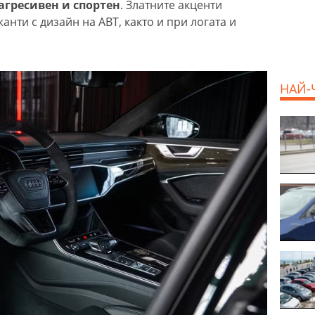
агресивен и спортен
. Златните акценти
анти с дизайн на ABT, както и при логата и
НАЙ-