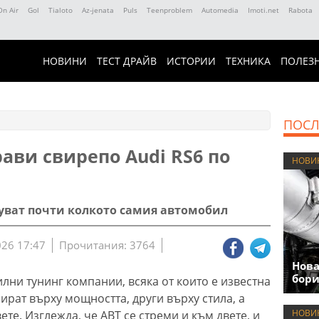
On Air
Gol
Tialoto
Az-jenata
Puls
Teenproblem
Automedia
Imoti.net
Rabota
НОВИНИ
ТЕСТ ДРАЙВ
ИСТОРИИ
ТЕХНИКА
ПОЛЕЗ
ПОСЛ
ави свирепо Audi RS6 по
НОВИ
уват почти колкото самия автомобил
026 17:47
Прочитания: 3764
Нова
бори
лни тунинг компании, всяка от които е известна
ират върху мощността, други върху стила, а
НОВИ
вете. Изглежда, че ABT се стреми и към двете, и