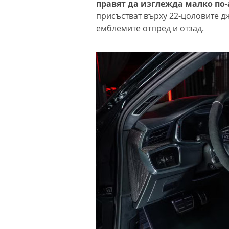
правят да изглежда малко по-
присъстват върху 22-цоловите дж
емблемите отпред и отзад.