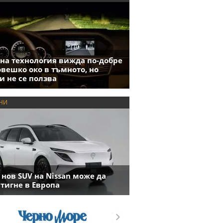
на технология вижда по-добре
овешко око в тъмното, но
и не се ползва
НИ
 нов SUV на Nissan може да
тигне в Европа