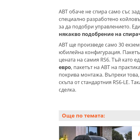
ABT обаче не спира само със за
специално разработено койловъ
за да подобри управлението. Ед
някакво подобрение на спира
ABT ще произведе само 30 екземп
юбилейна конфигурация. Пакетът 
цената на самия RS6. Тъй като е
евро
, пакетът на ABT на практик
покрива монтажа. Въпреки това, 
скъпа от стандартния RS6-LE. Так
сделка.
Още по темата: