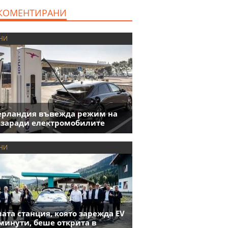
милиона евро
КОМЕНТИРАНИ
НИ
ерландия въвежда режим на
 заради електромобилите
НИ
ата станция, която зарежда EV
 минути, беше открита в