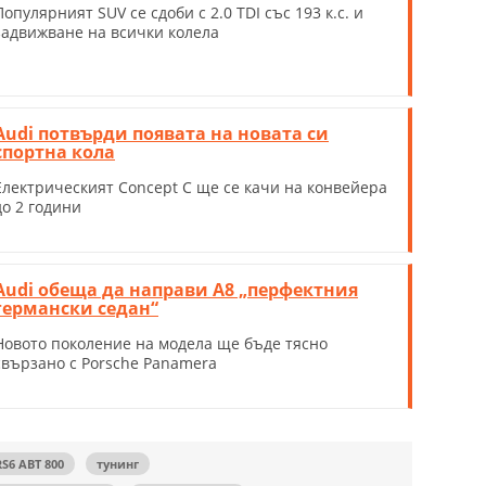
Популярният SUV се сдоби с 2.0 TDI със 193 к.с. и
задвижване на всички колела
Audi потвърди появата на новата си
спортна кола
Електрическият Concept C ще се качи на конвейера
до 2 години
Audi обеща да направи А8 „перфектния
германски седан“
Новото поколение на модела ще бъде тясно
свързано с Porsche Panamera
S6 ABT 800
тунинг