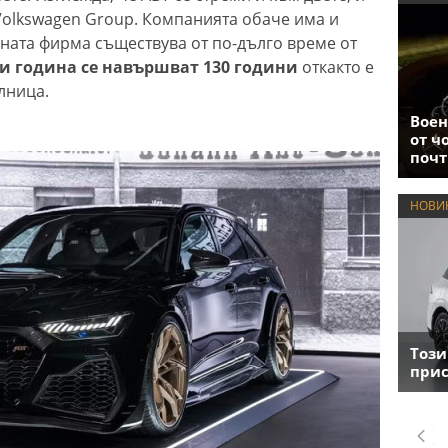
Volkswagen Group. Компанията обаче има и
йната фирма съществува от по-дълго време от
зи година се навършват 130 години
откакто е
лница.
Воен
от ч
почт
НОВИ
Този
прис