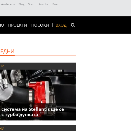
Az-deteto
Blog
Start
Posoka
Boec
НО
ПРОЕКТИ
ПОСОКИ
ВХОД
ЕДНИ
НИ
 система на Stellantis ще се
 с турбо дупката
НИ