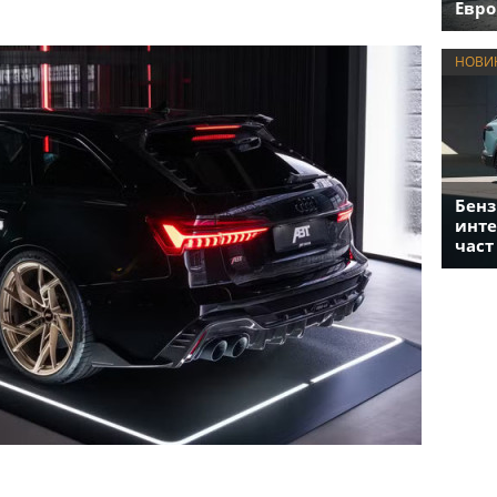
Евро
НОВИ
Бенз
инте
част