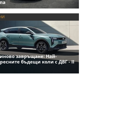
па
НИ
иново завръщане: Най-
ресните бъдещи коли с ДВГ - II