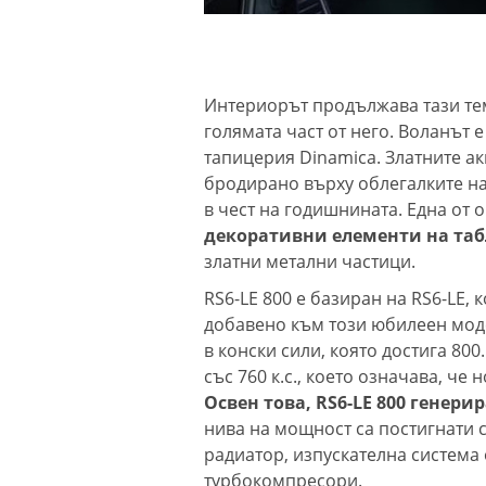
Интериорът продължава тази тем
голямата част от него. Воланът е
тапицерия Dinamica. Златните а
бродирано върху облегалките на
в чест на годишнината. Една от 
декоративни елементи на таб
златни метални частици.
RS6-LE 800 е базиран на RS6-LE, 
добавено към този юбилеен моде
в конски сили, която достига 800
със 760 к.с., което означава, че
Освен това, RS6-LE 800 генер
нива на мощност са постигнати 
радиатор, изпускателна систем
турбокомпресори.