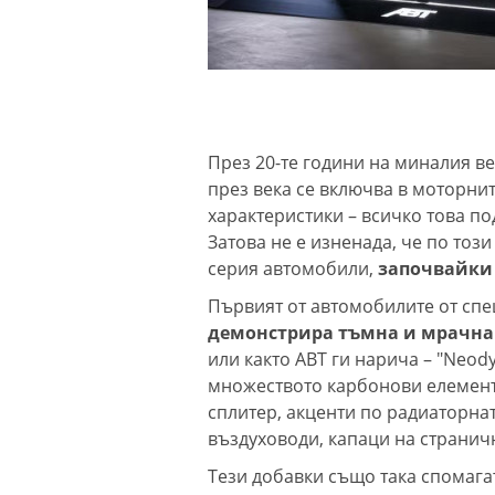
През 20-те години на миналия ве
през века се включва в моторни
характеристики – всичко това п
Затова не е изненада, че по тоз
серия автомобили,
започвайки 
Първият от автомобилите от спец
демонстрира тъмна и мрачна
или както ABT ги нарича – "Neod
множеството карбонови елемент
сплитер, акценти по радиаторнат
въздуховоди, капаци на страничн
Тези добавки също така спомага