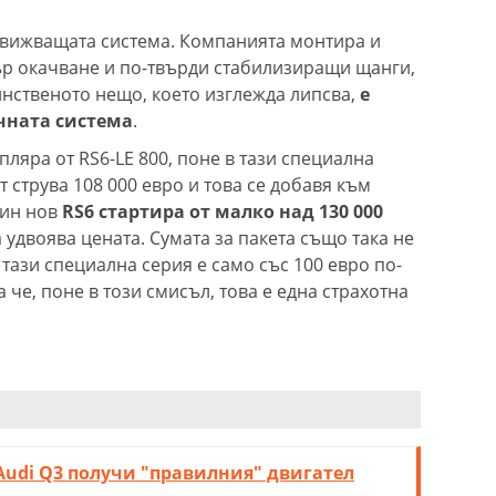
движващата система. Компанията монтира и
р окачване и по-твърди стабилизиращи щанги,
инственото нещо, което изглежда липсва,
е
чната система
.
ляра от RS6-LE 800, поне в тази специална
струва 108 000 евро и това се добавя към
дин нов
RS6 стартира от малко над 130 000
а удвоява цената. Сумата за пакета също така не
тази специална серия е само със 100 евро по-
а че, поне в този смисъл, това е една страхотна
Audi Q3 получи "правилния" двигател