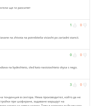
нгели ще ги разсипят
1
0
vane na zhivota na potrebitelia visiasht po zariadni stancii.
0
0
diava na bydeshteto, sled kato nastoiashteto skysa s nego.
3
0
а тенденция в сектора. Няма производител, който да не
астройки при шофиране, задаване маршрут на
ори когато си извън колата. Това е нормата за бъдещото