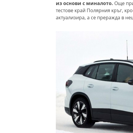
из основи с миналото.
Още при
тестове край Полярния кръг, кр
актуализира, а се преражда в не