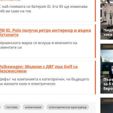
С най-голямата си батерия ID. Era 9X ще изминава
340 км само на ток
Нид
VW ID. Polo получи ретро интериор и върна
бутоните
тока
Германската марка се вслуша в мнението на
НОВИ
клиентите си
Volkswagen: Модели с ДВГ под Golf са
безсмислени
Шефът на компанията е категоричен, че бъдещето
Първ
на малките коли е електрическо
за 5
Евро
НОВИ
тестове
изпитания
електрически кросоувър