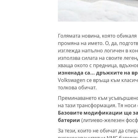
Голямата новина, която обикаля
промяна на името. О, да, подготв
изглежда напълно логичен в конт
използва силата на своите леге
хваща окото с предница, вдъхнов
изненада са... дръжките на в
Volkswagen се връща към класич
толкова обичат.
Преминаването към усъвършенс
на тази трансформация. Тя носи 
Базовите модификации ще за
батерии
(литиево-железен фосфа
За тези, които не обичат да спи
висококапацитетни NMC батерии