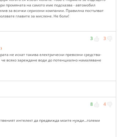
ори промяната на самото име подсказва - автомобил
млив за всички сериозни компании. Правилна постъпват
ползвате главите за мислене. Не боли!
3
3
)
ората не искат такива електрически превозни средства-
, че всяко зареждане води до потенциално намаляване
8
4
ственият интелект да предвижда моите нужди...големи