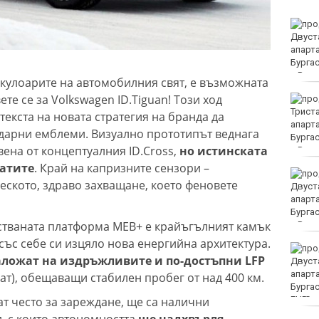
Петролът поевтинява
на фона на преговорите
между Иран и Оман
 кулоарите на автомобилния свят, е възможната
ете се за Volkswagen ID.Tiguan! Този ход
Здравното
министерство: Няма да
екста на новата стратегия на бранда да
закриваме РЗИ-та
ндарни емблеми. Визуално прототипът веднага
ена от концептуалния ID.Cross,
но истинската
ратите
. Край на капризните сензори –
Спипаха мъж с
еското, здраво захващане, което феновете
марихуана във Варна
тваната платформа MEB+ е крайъгълният камък
със себе си изцяло нова енергийна архитектура.
Хванаха мъж, който
ложат на издръжливите и по-достъпни LFP
повредил климатик на
търговски обект във
т), обещаващи стабилен пробег от над 400 км.
Варна
рат често за зареждане, ще са налични
EUR
, с които автономността
ще надхвърля