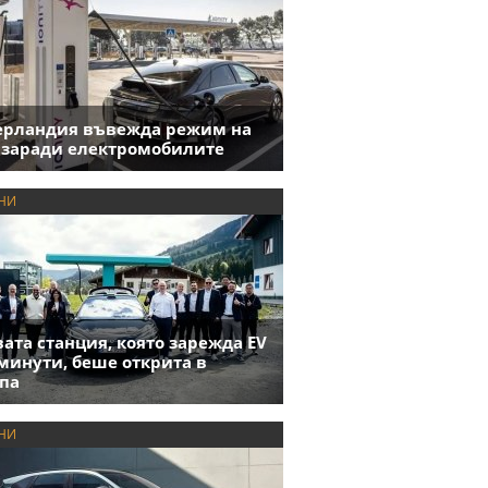
ерландия въвежда режим на
 заради електромобилите
НИ
ата станция, която зарежда EV
 минути, беше открита в
па
НИ