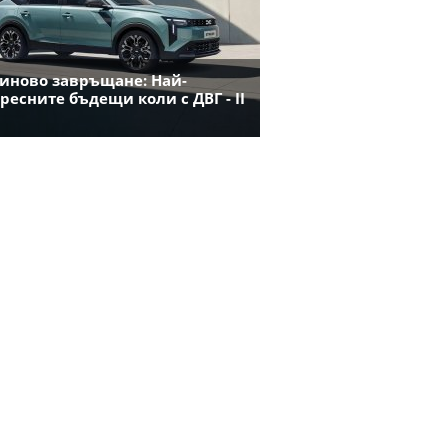
иново завръщане: Най-
ресните бъдещи коли с ДВГ - II