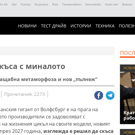
On Air
Gol
Tialoto
Az-jenata
Puls
Teenproblem
Automedia
Imoti.net
Rabota
НОВИНИ
ТЕСТ ДРАЙВ
ИСТОРИИ
ТЕХНИКА
ПОЛЕЗ
ПОСЛ
 къса с миналото
НОВИ
ащабна метаморфоза и нов „пълнеж“
Прочитания: 2273
нския гигант от Волфсбург е на прага на
Крат
ето производители се задоволяват с
рабо
 на жизнения цикъл на своите модели, новият
 през 2027 година
, изглежда е решил да скъса
НОВИ