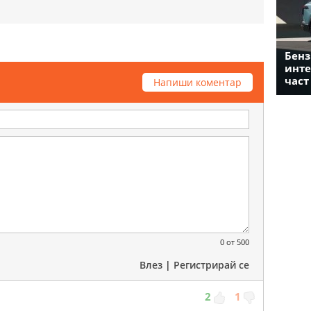
Бенз
инте
част
Напиши коментар
0
от 500
Влез
|
Регистрирай се
2
1