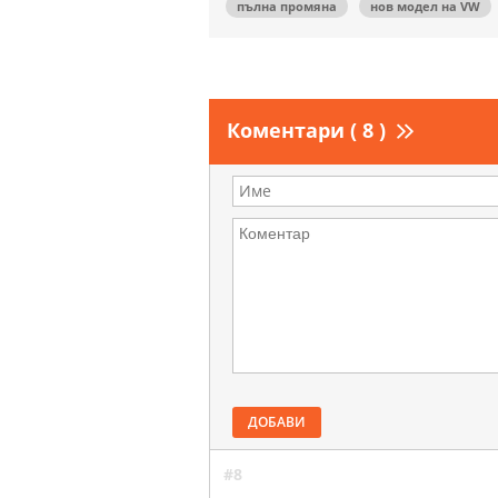
пълна промяна
нов модел на VW
Коментари ( 8 )
ДОБАВИ
#8