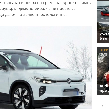
 първата си поява по време на суровите зимни
осоувърът демонстрира, че не просто се
що далеч по-зряло и технологично.
25-т
Бълг
НОВИ
Audi
при 