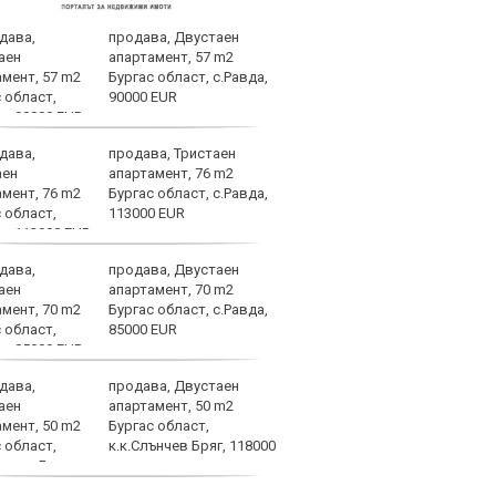
продава, Двустаен
"Фар
апартамент, 57 m2
Дуар
Бургас област, с.Равда,
90000 EUR
продава, Тристаен
В Ар
апартамент, 76 m2
след
Бургас област, с.Равда,
113000 EUR
продава, Двустаен
Само
апартамент, 70 m2
Стой
Бургас област, с.Равда,
пред
85000 EUR
продава, Двустаен
Оцен
апартамент, 50 m2
Влад
Бургас област,
срещ
к.к.Слънчев Бряг, 118000