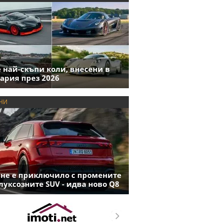
е най-скъпи коли, внесени в
ария през 2026
НИ
 не е приключило с промените
луксозните SUV - идва ново Q8