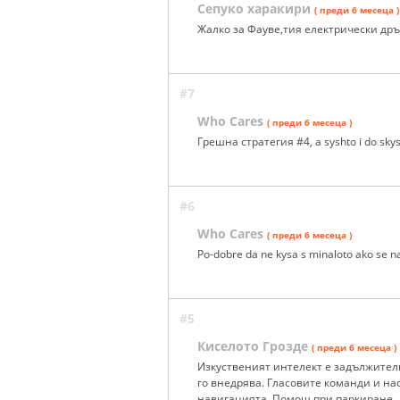
Сепуко харакири
( преди 6 месеца )
Жалко за Фауве,тия електрически дръ
#7
Who Cares
( преди 6 месеца )
Грешна стратегия #4, a syshto i do skysia
#6
Who Cares
( преди 6 месеца )
Po-dobre da ne kysa s minaloto ako se na
#5
Киселото Грозде
( преди 6 месеца )
Изкуственият интелект е задължителн
го внедрява. Гласовите команди и н
навигацията. Помощ при паркиране, д