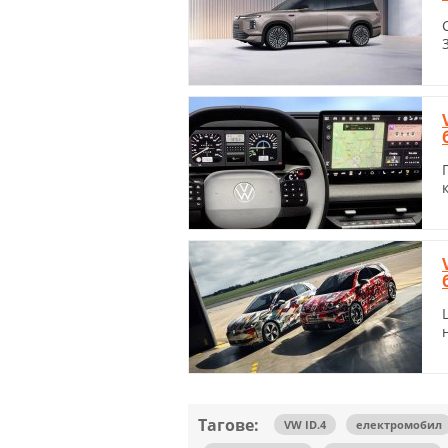
Тагове:
VW ID.4
електромобил