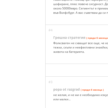
шофиране, плюс повече сигурност. Д
около 50000евро. Сегментът е прима
във Волфсбург. А вас съветвам да си 
#4
Грешна стратегия
( преди 6 месеца 
Фолксваген не схващат все още, че х
тежки, скъпи и неефективни знаейки
живота на батерията.
#3
popa ot razgrad
( преди 6 месеца )
не желая, и не ми е необходимо изку
или малки...