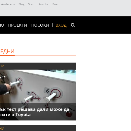
Az-deteto
Blog
Start
Posoka
Boec
НО
ПРОЕКТИ
ПОСОКИ
ВХОД
ЕДНИ
НИ
ък тест решава дали може да
тите в Toyota
НИ