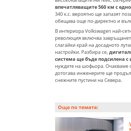
впечатляващите 560 км с едно
340 к.с. вероятно ще запазят по
обещава още по-директно и въл
В интериора Volkswagen най-сетн
революция включва завръщането
слагайки край на досадното лут
настройки. Разбира се,
дигитал
система ще бъде подсилена с 
нуждите на шофьора. Очакваме о
дотогава инженерите ще продъл
снежните пустини на Севера.
Още по темата: