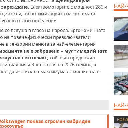
НАЙ-
 зареждане.
Електромоторите с мощност 286 и
зициите си, но оптимизацията на системата
нуващо пътно поведение.
е се вслуша в гласа на народа. Ергономичната
 на повече физически превключватели,
ане в сензорни менюта за най-елементарни
изацията не е забравена – мултимедийната
изкуствен интелект,
който да предвижда
фициалния дебют в края на 2026 година, а
жат да изстискват максимума от машината в
НАЙ-
НОВИ
Volkswagen показа огромен хибриден
кросоувър