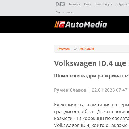
Investor
Dnes
Bloombergtv
Bulgaria 
Chernomore
Начало
НОВИНИ
Volkswagen ID.4 ще
Шпионски кадри разкриват м
Румен Славов
22.01.2026 07:47
Електрическата амбиция на герма
грандиозен обрат. Докато повеч
козметични корекции по средата
Volkswagen ID.4, който очакваме