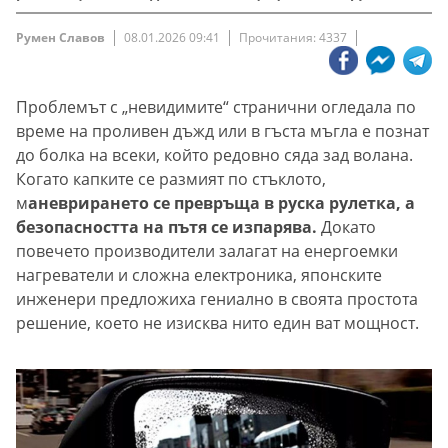
Румен Славов
08.01.2026 09:41
Прочитания: 4337
Проблемът с „невидимите“ странични огледала по
време на проливен дъжд или в гъста мъгла е познат
до болка на всеки, който редовно сяда зад волана.
Когато капките се размият по стъклото,
м
аневрирането се превръща в руска рулетка, а
безопасността на пътя се изпарява.
Докато
повечето производители залагат на енергоемки
нагреватели и сложна електроника, японските
инженери предложиха гениално в своята простота
решение, което не изисква нито един ват мощност.