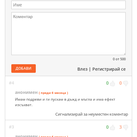
0
от 500
ДОБАВИ
Влез
|
Регистрирай се
#4
0
0
анонимен
( преди 6 месеца )
Имам подреви и ги пускам в дъжд и мъгла и има ефект
изсъхват.
Сигнализирай за неуместен коментар
#3
0
3
анонимен
( преди 6 месеца )