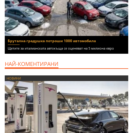
Брутална градушка потроши 1000 автомобила
Щетите за италианската автокъща се оценяват на 5 милиона евро
НАЙ-КОМЕНТИРАНИ
НОВИНИ