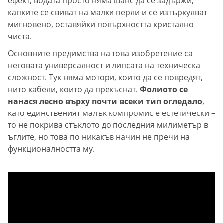
ефект, водата просто няма шанс да се задържи;
капките се свиват на малки перли и се изтъркулват
мигновено, оставяйки повърхността кристално
чиста.
Основните предимства на това изобретение са
неговата универсалност и липсата на техническа
сложност. Тук няма мотори, които да се повредят,
нито кабели, които да прекъснат.
Фолиото се
нанася лесно върху почти всеки тип огледало
,
като единственият малък компромис е естетически –
то не покрива стъклото до последния милиметър в
ъглите, но това по никакъв начин не пречи на
функционалността му.