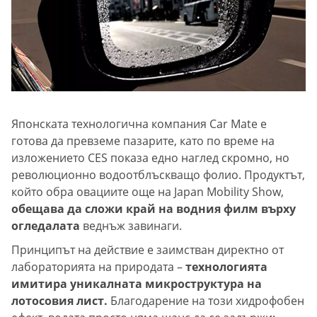
Японската технологична компания Car Mate е
готова да превземе пазарите, като по време на
изложението CES показа едно наглед скромно, но
революционно водоотблъскващо фолио. Продуктът,
който обра овациите още на Japan Mobility Show,
обещава да сложи край на водния филм върху
огледалата
веднъж завинаги.
Принципът на действие е заимстван директно от
лабораторията на природата –
технологията
имитира уникалната микроструктура на
лотосовия лист.
Благодарение на този хидрофобен