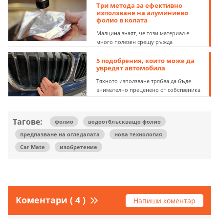
Три метода за ефективно
използване на алуминиево
фолио в колата
Малцина знаят, че този материал е
много полезен срещу ръжда
5 подобрения, които може да
увредят автомобила
Тяхното използване трябва да бъде
внимателно преценено от собственика
Тагове:
фолио
водоотблъскващо фолио
предпазване на огледалата
нова технология
Car Mate
изобретение
Коментари ( 4 )
Напиши коментар