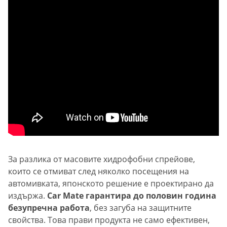
За разлика от масовите хидрофобни спрейове,
които се отмиват след няколко посещения на
автомивката, японското решение е проектирано да
издържа.
Car Mate гарантира до половин година
безупречна работа
, без загуба на защитните
свойства. Това прави продукта не само ефективен,