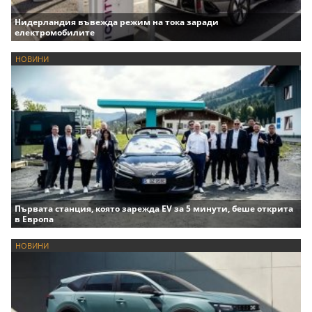
Нидерландия въвежда режим на тока заради
електромобилите
НОВИНИ
Първата станция, която зарежда EV за 5 минути, беше открита
в Европа
НОВИНИ