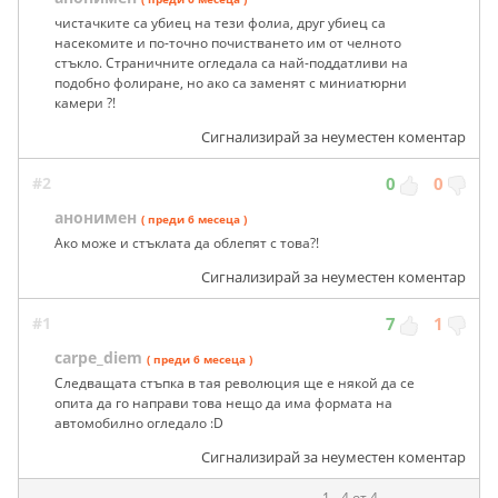
чистачките са убиец на тези фолиа, друг убиец са
насекомите и по-точно почистването им от челното
стъкло. Страничните огледала са най-поддатливи на
подобно фолиране, но ако са заменят с миниатюрни
камери ?!
Сигнализирай за неуместен коментар
#2
0
0
анонимен
( преди 6 месеца )
Ако може и стъклата да облепят с това?!
Сигнализирай за неуместен коментар
#1
7
1
carpe_diem
( преди 6 месеца )
Следващата стъпка в тая революция ще е някой да се
опита да го направи това нещо да има формата на
автомобилно огледало :D
Сигнализирай за неуместен коментар
1 - 4 от 4