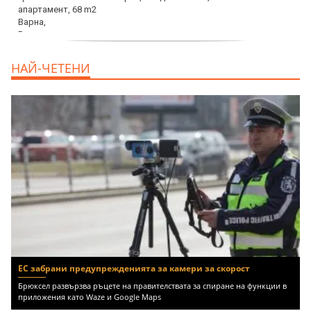
продава, Тристаен апартамент, 68 m2
НАЙ-ЧЕТЕНИ
Варна, Възраждане 3, 119900 EUR
ЕС забрани предупрежденията за камери за скорост
Брюксел развързва ръцете на правителствата за спиране на функции в
приложения като Waze и Google Maps