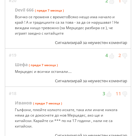
#20
2
1
Devil 666
( преди 7 месеца )
Всичко се променя с времетоВсяко нещо има начало и
край ! А и традициите са за това - за да се нарушават ! Не
виждам нищо тревожно (за Мерцедес разбира се ), че
играят заедно с китайците
Сигнализирай за неуместен коментар
#19
4
2
Шефа
( преди 7 месеца )
Мерцедес и всички останали....
Сигнализирай за неуместен коментар
#18
3
11
Иванов
( преди 7 месеца )
Гълфони, плюйте колкото искате, така или иначе никога
няма да се докоснете до нов Мерцедес, ако ще и
китайски. Карайте си *** по на 17 години , нали не са
китайски.
Сигнализирай за неуместен коментар