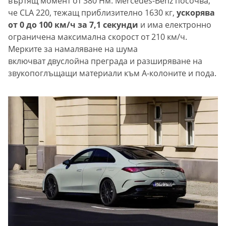
въртящ момент от 380 Нм. Mercedes-Benz посочва,
че CLA 220, тежащ приблизително 1630 кг,
ускорява
от 0 до 100 км/ч за 7,1 секунди
и има електронно
ограничена максимална скорост от 210 км/ч.
Мерките за намаляване на шума
включват двуслойна преграда и разширяване на
звукопоглъщащи материали към А-колоните и пода.