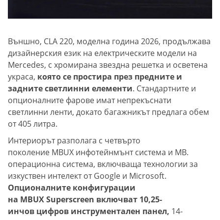
Външно, CLA 220, моделна година 2026, продължава
дизайнерския език на електрическите модели на
Mercedes, с хромирана звездна решетка и осветена
украса,
която се простира през предните и
задните светлинни елементи
. Стандартните и
опционалните фарове имат непрекъснати
светлинни ленти, докато багажникът предлага обем
от 405 литра.
Интериорът разполага с четвърто
поколение MBUX инфотейнмънт система и MB.
операционна система, включваща технологии за
изкуствен интелект от Google и Microsoft.
Опционалните конфигурации
на MBUX Superscreen включват 10,25-
инчов цифров инструментален панел,
14-