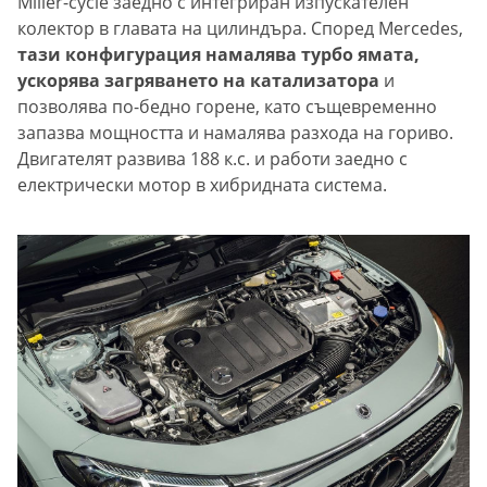
Miller-cycle заедно с интегриран изпускателен
колектор в главата на цилиндъра. Според Mercedes,
тази конфигурация намалява турбо ямата,
ускорява загряването на катализатора
и
позволява по-бедно горене, като същевременно
запазва мощността и намалява разхода на гориво.
Двигателят развива 188 к.с. и работи заедно с
електрически мотор в хибридната система.