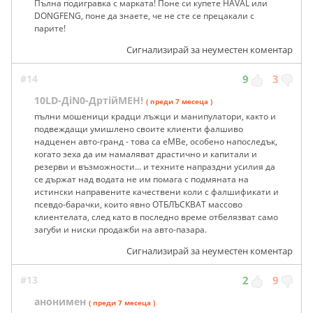
Пълна подигравка с марката! Поне си купете HAVAL или
DONGFENG, поне да знаете, че не сте се прецакали с
парите!
Сигнализирай за неуместен коментар
#14
9
3
10LD-ДiN0-ДртiйМЕН!
( преди 7 месеца )
пълни мошеници крадци лъжци и манипулатори, както и
подвеждащи умишлено своите клиенти фалшиво
надценен авто-гранд - това са еMBе, особено напоследък,
когато зеха да им намаляват драстично и капитали и
резерви и възможности... и техните напраздни усилия да
се държат над водата не им помага с подмяната на
истински направените качествени коли с фалшификати и
псевдо-барачки, които явно ОТБЛЪСКВАТ массово
клиентелата, след като в последно време отбелязват само
загуби и ниски продажби на авто-пазара.
Сигнализирай за неуместен коментар
#13
2
9
анонимен
( преди 7 месеца )