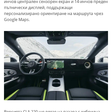
инчов централен сензорен екран и 14-инчов преден
пътнически дисплей, поддържащи
персонализирано ориентиране на маршрута чрез
Google Maps.
Версията CLA 220 ще влезе на пазара с хибридна