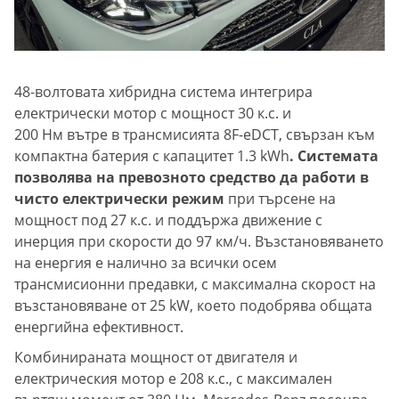
48-волтовата хибридна система интегрира
електрически мотор с мощност 30 к.с. и
200 Нм вътре в трансмисията 8F-eDCT, свързан към
компактна батерия с капацитет 1.3 kWh
. Системата
позволява на превозното средство да работи в
чисто електрически режим
при търсене на
мощност под 27 к.с. и поддържа движение с
инерция при скорости до 97 км/ч. Възстановяването
на енергия е налично за всички осем
трансмисионни предавки, с максимална скорост на
възстановяване от 25 kW, което подобрява общата
енергийна ефективност.
Комбинираната мощност от двигателя и
електрическия мотор е 208 к.с., с максимален