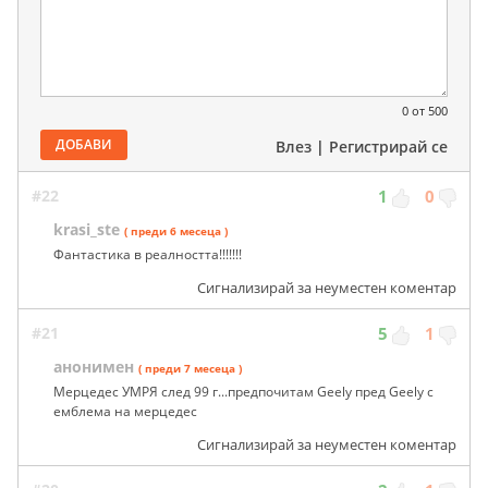
0
от 500
ДОБАВИ
Влез
|
Регистрирай се
#22
1
0
krasi_ste
( преди 6 месеца )
Фантастика в реалността!!!!!!!
Сигнализирай за неуместен коментар
#21
5
1
анонимен
( преди 7 месеца )
Мерцедес УМРЯ след 99 г...предпочитам Geely пред Geely с
емблема на мерцедес
Сигнализирай за неуместен коментар