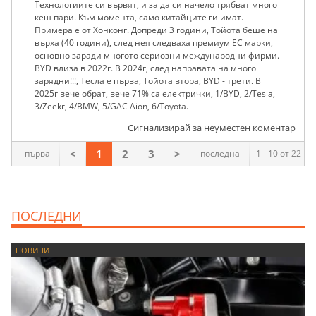
Технологиите си вървят, и за да си начело трябват много
кеш пари. Към момента, само китайците ги имат.
Примера е от Хонконг. Допреди 3 години, Тойота беше на
върха (40 години), след нея следваха премиум ЕС марки,
основно заради многото сериозни международни фирми.
BYD влиза в 2022г. В 2024г, след направата на много
зарядни!!!, Тесла е първа, Тойота втора, BYD - трети. В
2025г вече обрат, вече 71% са електрички, 1/BYD, 2/Tesla,
3/Zeekr, 4/BMW, 5/GAC Aion, 6/Toyota.
Сигнализирай за неуместен коментар
<
1
2
3
>
първа
последна
1 - 10 от 22
ПОСЛЕДНИ
НОВИНИ