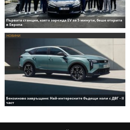
Първата станция, която зарежда EV за 5 минути, беше открита
в Европа
НОВИНИ
Бензиново завръщане: Най-интересните бъдещи коли с ДВГ - II
част