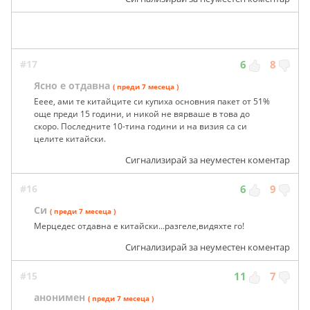
#17
6
8
Ясно е отдавна
( преди 7 месеца )
Ееее, ами те китайците си купиха основния пакет от 51%
още преди 15 години, и никой не вярваше в това до
скоро. Последните 10-тина години и на визия са си
целите китайски.
Сигнализирай за неуместен коментар
#16
6
9
Си
( преди 7 месеца )
Мерцедес отдавна е китайски...разгеле,видяхте го!
Сигнализирай за неуместен коментар
#15
11
7
анонимен
( преди 7 месеца )