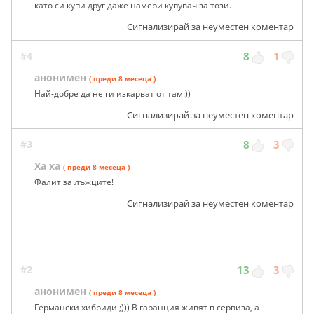
като си купи друг даже намери купувач за този.
Сигнализирай за неуместен коментар
#4
8
1
анонимен
( преди 8 месеца )
Най-добре да не ги изкарват от там:))
Сигнализирай за неуместен коментар
#3
8
3
Ха ха
( преди 8 месеца )
Фалит за лъжците!
Сигнализирай за неуместен коментар
#2
13
3
анонимен
( преди 8 месеца )
Германски хибриди ;))) В гаранция живят в сервиза, а