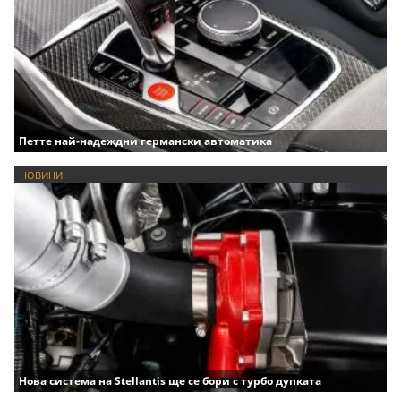
Петте най-надеждни германски автоматика
НОВИНИ
Нова система на Stellantis ще се бори с турбо дупката