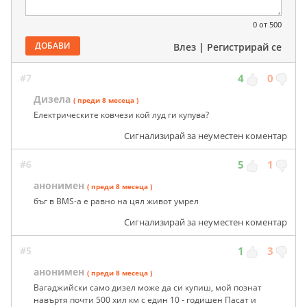
0
от 500
ДОБАВИ
Влез
|
Регистрирай се
#7
4
0
Дизела
( преди 8 месеца )
Електрическите ковчези кой луд ги купува?
Сигнализирай за неуместен коментар
#6
5
1
анонимен
( преди 8 месеца )
бъг в BMS-а е равно на цял живот умрел
Сигнализирай за неуместен коментар
#5
1
3
анонимен
( преди 8 месеца )
Вагаджийски само дизел може да си купиш, мой познат
навъртя почти 500 хил км с един 10 - годишен Пасат и