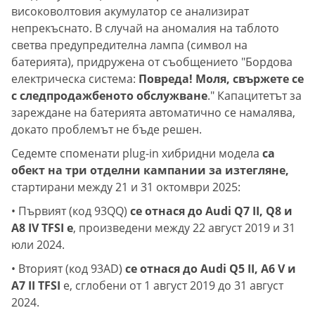
високоволтовия акумулатор се анализират
непрекъснато. В случай на аномалия на таблото
светва предупредителна лампа (символ на
батерията), придружена от съобщението "Бордова
електрическа система:
Повреда! Моля, свържете се
с следпродажбеното обслужване
." Капацитетът за
зареждане на батерията автоматично се намалява,
докато проблемът не бъде решен.
Седемте споменати plug-in хибридни модела
са
обект на три отделни кампании за изтегляне,
стартирани между 21 и 31 октомври 2025:
• Първият (код 93QQ)
се отнася до Audi Q7 II, Q8 и
A8 IV TFSI e
, произведени между 22 август 2019 и 31
юли 2024.
• Вторият (код 93AD)
се отнася до Audi Q5 II, A6 V и
A7 II TFSI
e, сглобени от 1 август 2019 до 31 август
2024.