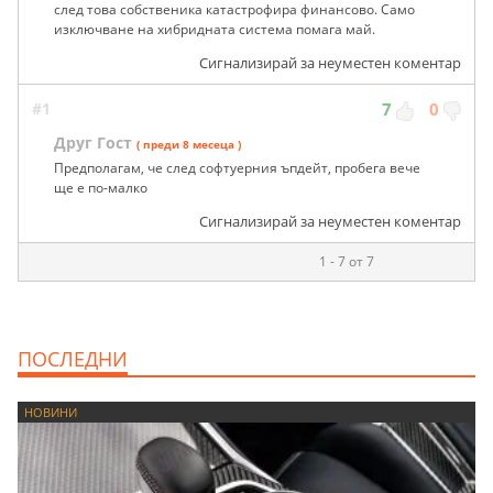
след това собственика катастрофира финансово. Само
изключване на хибридната система помага май.
Сигнализирай за неуместен коментар
#1
7
0
Друг Гост
( преди 8 месеца )
Предполагам, че след софтуерния ъпдейт, пробега вече
ще е по-малко
Сигнализирай за неуместен коментар
1 - 7 от 7
ПОСЛЕДНИ
НОВИНИ