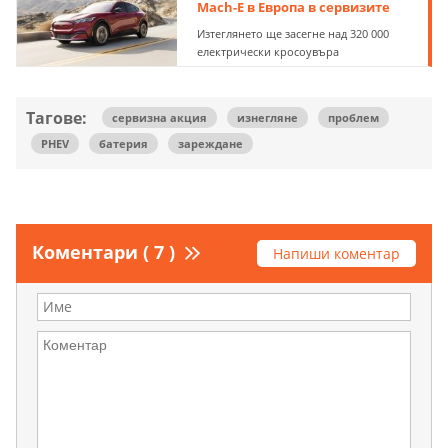
Mach-E в Европа в сервизите
Изтеглянето ще засегне над 320 000
електрически кросоувъра
Тагове:
сервизна акция
изнегляне
проблем
PHEV
батерия
зареждане
Коментари ( 7 )
Напиши коментар