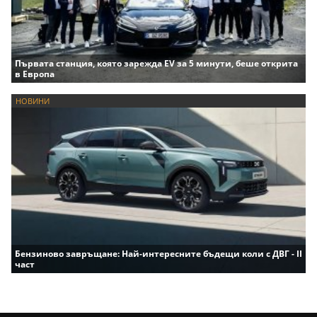
Първата станция, която зарежда EV за 5 минути, беше открита
в Европа
НОВИНИ
Бензиново завръщане: Най-интересните бъдещи коли с ДВГ - II
част