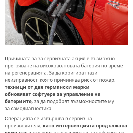
Причината за за сервизната акция е възможно
прегряване на високоволтовата батерия по време
на регенерацията. За да коригират тази
неизправност, която причинява риск от пожар,
техници от две германски марки
обновяват софтуера за управление на
батериите,
за да подобрят възможностите му
за самодиагностика.
Операцията се извършва в сервиз на
производителя,
като интервенцията продължава
един час
и включва актуализиране на софтуера на