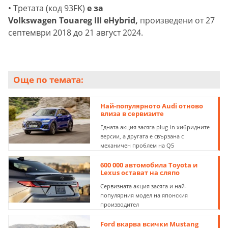
• Третата (код 93FK)
е за
Volkswagen Touareg III eHybrid,
произведени от 27
септември 2018 до 21 август 2024.
Още по темата:
Най-популярното Audi отново
влиза в сервизите
Едната акция засяга plug-in хибридните
версии, а другата е свързана с
механичен проблем на Q5
600 000 автомобила Toyota и
Lexus остават на сляпо
Сервизната акция засяга и най-
популярния модел на японския
производител
Ford вкарва всички Mustang