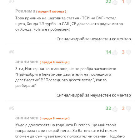
#7
22
1
Реклама
( преди 8 месеца )
Това прилича на шеговита статия - ТСИ на ВАГ - тотал
щета, Хонда 1.5 турбо - в САЩ СЕ доказа като рядък мотор
от Хонда, който е проблемен!
Сигнализирай за неуместен коментар
#6
14
3
анонимен
( преди 8 месеца )
3-ти, Нанко, нанкаш ли още, че не разбра заглавието:
"Най-добрите бензинови двигатели на последното
десетилетие"?! "Последното десетилетие", как го
разбираш?
Сигнализирай за неуместен коментар
#5
32
2
анонимен
( преди 8 месеца )
Къде е двигателят на годината Puretech, що майстори
направиха пари покрай него... За Вагенските tsi нямам
спомен да съм чувал много положителни отзиви. Подобно