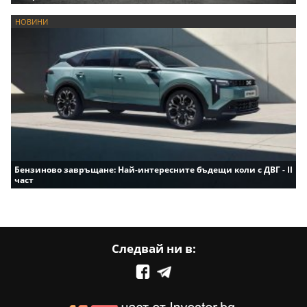
НОВИНИ
Бензиново завръщане: Най-интересните бъдещи коли с ДВГ - II
част
Следвай ни в: