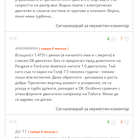
скоростта на разпр вал. Водна помпа с електрически
двигатвл и сложна система от кръгове и клапани. Верно,
поне няма турбина...
Сигнализирай за неуместен коментар
#13
4
7
анонимен
( преди 8 месеца )
Всъщност 1.4TSI с ремък (в началото има и с верига) е
съвсем ОК двигател. Бих го предпочел пред дивотиите на
Peugeot и Ford или downsize-натите 1.0 двигатели. Тъй
като съм го карал на Голф 7.5 няколко години - нямам
лоши впечатления. Даже обратното - динамика е доста
добра. Приличен въртящ момент и ускорение, не се
усеща и турбо дупката, разходът е ОК. Особено сравнен с
атмосферните двигатели например на Тойота. Може да
са здрави, но дотам.
Сигнализирай за неуместен коментар
#12
4
4
до 11
( преди 8 месеца )