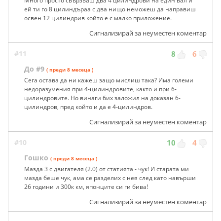
Много просто свързваш два 4 цилиндрови на един вал и
ей ти го 8 цилиндъраа с два нищо неможеш да направиш
освен 12 цилиндрив който е с малко приложение.
Сигнализирай за неуместен коментар
#11
8
6
До #9
( преди 8 месеца )
Сега остава да ни кажеш защо мислиш така? Има големи
недоразумения при 4-цилиндровите, както и при 6-
цилиндровите. Но винаги бих заложил на доказан 6-
цилиндров, пред който и да е 4-цилиндров.
Сигнализирай за неуместен коментар
#10
10
4
Гошко
( преди 8 месеца )
Мазда 3 с двигателя (2.0) от статията - чук! И старата ми
мазда беше чук, ама се разделих с нея след като навърши
26 години и 300к км, японците си ги бива!
Сигнализирай за неуместен коментар