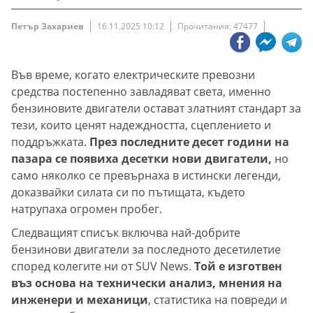
Петър Захариев
16.11.2025 10:12
Прочитания: 47477
Във време, когато електрическите превозни
средства постепенно завладяват света, именно
бензиновите двигатели остават златният стандарт за
тези, които ценят надеждността, сцеплението и
поддръжката.
През последните десет години на
пазара се появиха десетки нови двигатели,
но
само няколко се превърнаха в истински легенди,
доказвайки силата си по пътищата, където
натрупаха огромен пробег.
Следващият списък включва най-добрите
бензинови двигатели за последното десетилетие
според колегите ни от SUV News.
Той е изготвен
въз основа на технически анализ, мнения на
инженери и механици
, статистика на повреди и