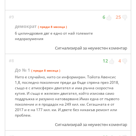
#9
6
25
демократ
( преди 8 месеца )
6 цилиндровия двг е едно от най големите
недоразумения
Сигнализирай за неуместен коментар
#8
12
4
До № 1
( преди 8 месеца )
Нито е случайно, нито си информиран. Тойота Авенсис
1,8, последно поколение преди да бъде спряна през 2018,
също е с атмосферен двигател и има ръчна скоростна
кутия. И също е железен двигател, който изисква само
поддръжка и разумно натоварване.Имах една от първото
поколение и я продадох на 249 хил. км. Сегашната е от
2017 и е на 177 хил. км. И двете без никакъв ремонт или
проблем.
Сигнализирай за неуместен коментар