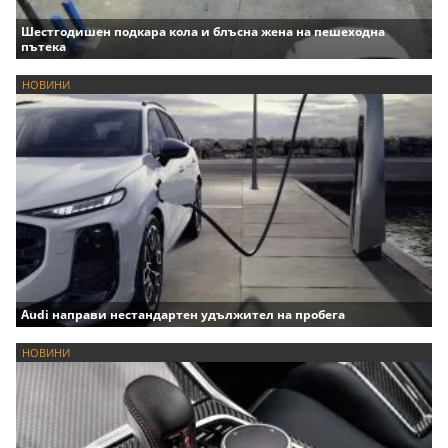
Шестгодишен подкара кола и блъсна жена на пешеходна
пътека
НОВИНИ
Audi направи нестандартен удължител на пробега
НОВИНИ