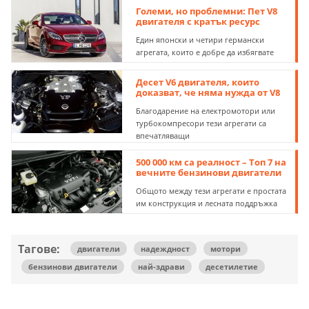
Големи, но проблемни: Пет V8
двигателя с кратък ресурс
Един японски и четири германски
агрегата, които е добре да избягвате
Десет V6 двигателя, които
доказват, че няма нужда от V8
Благодарение на електромотори или
турбокомпресори тези агрегати са
впечатляващи
500 000 км са реалност – Топ 7 на
вечните бензинови двигатели
Общото между тези агрегати е простата
им конструкция и лесната поддръжка
Тагове:
двигатели
надеждност
мотори
бензинови двигатели
най-здрави
десетилетие