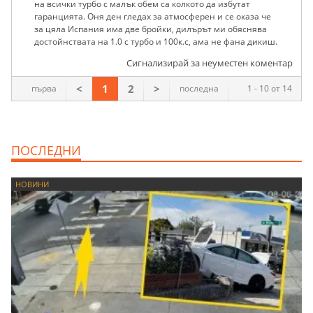
на всички турбо с малък обем са колкото да избутат
гаранцията. Оня ден гледах за атмосферен и се оказа че
за цяла Испания има две бройки, дилърът ми обяснява
достойнствата на 1.0 с турбо и 100к.с, ама не фана дикиш.
Сигнализирай за неуместен коментар
<
1
2
>
първа
последна
1 - 10 от 14
ПОСЛЕДНИ
НОВИНИ