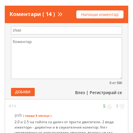
Коментари ( 14 )
Напиши коментар
0
от 500
ДОБАВИ
Влез
|
Регистрирай се
#14
5
1
psb
( преди 8 месеца )
2.0 и 2.5 на тойота са далеч от прости двигатели. 2 вида
ижектори - директни и в смукателния колектор. Vvt-i
управлявано от допълнителен двигател, въртящ се със