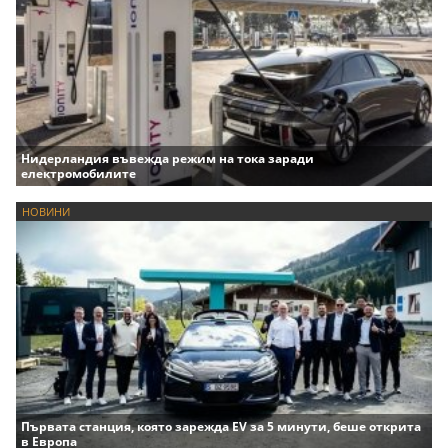
Нидерландия въвежда режим на тока заради
електромобилите
НОВИНИ
Първата станция, която зарежда EV за 5 минути, беше открита
в Европа