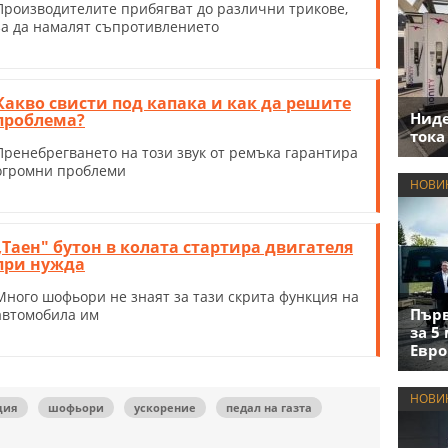
Производителите прибягват до различни трикове,
за да намалят съпротивлението
Какво свисти под капака и как да решите
Нид
проблема?
тока
Пренебрегването на този звук от ремъка гарантира
огромни проблеми
НОВИ
„Таен" бутон в колата стартира двигателя
при нужда
Много шофьори не знаят за тази скрита функция на
Първ
автомобила им
за 5
Евро
НОВИ
ция
шофьори
ускорение
педал на газта