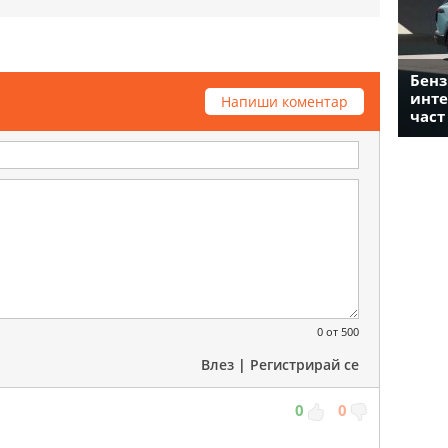
Бенз
инте
Напиши коментар
част
0
от 500
Влез
|
Регистрирай се
0
0