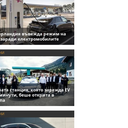
ерландия въвежда режим на
 заради електромобилите
НИ
ата станция, която зарежда EV
 минути, беше открита в
па
НИ