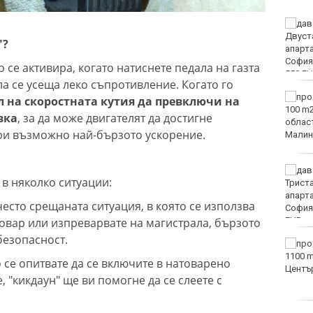
Мачовете и спортът по
ТВ днес (8 август)
"?
о се активира, когато натиснете педала на газта
ла се усеща леко съпротивление. Когато го
Виц на деня - 8 август
л на скоростната кутия да превключи на
вка
, за да може двигателят да достигне
ри възможно най-бързото ускорение.
Времето във Варна на 8
 в няколко ситуации:
август 2026
-често срещаната ситуация, в която се използва
 товар или изпреварвате на магистрала, бързото
безопасност.
След гонка: Задържаха
мъж, у когото са
 се опитвате да се включите в натоварено
намерени 460 000 евро
, "кикдаун" ще ви помогне да се слеете с