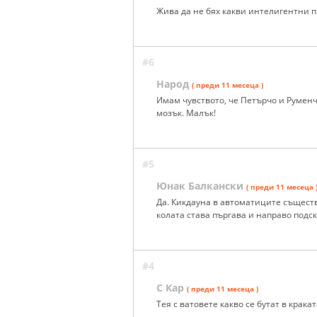
Жива да не бях какви интелигентни 
#6
Народ
( преди 11 месеца )
Имам чувството, че Петърчо и Руменч
мозък. Малък!
#5
Юнак Балкански
( преди 11 месеца 
Да. Кикдауна в автоматиците съществ
колата става пъргава и направо подск
#4
С Кар
( преди 11 месеца )
Тея с ватовете какво се бутат в крака