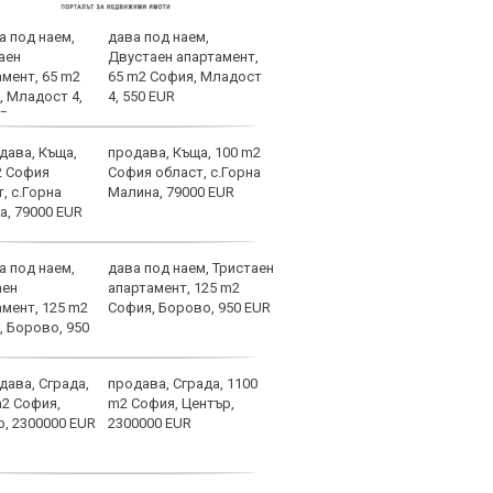
дава под наем,
Барс
Двустаен апартамент,
в Ли
65 m2 София, Младост
пари
4, 550 EUR
продава, Къща, 100 m2
Ясна
София област, с.Горна
Левс
Малина, 79000 EUR
Кайр
дава под наем, Тристаен
Зара
апартамент, 125 m2
Алве
София, Борово, 950 EUR
ЦСКА
продава, Сграда, 1100
ЦСКА
m2 София, Център,
още 
2300000 EUR
бом