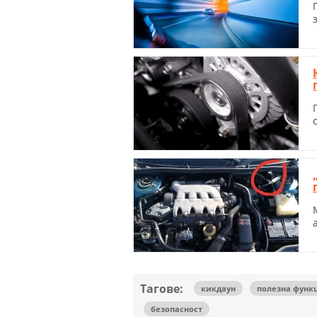
Тагове:
кикдаун
полезна функ
безопасност