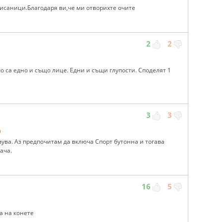
писаници.Благодаря ви,че ми отворихте очите
2
2
о са едно и също лице. Едни и същи глупости. Споделят 1
3
3
)
ува. Аз предпочитам да включа Спорт бутонна и тогава
ача.
16
5
та на конете