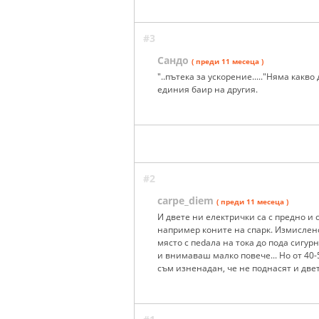
#3
Сандо
( преди 11 месеца )
"..пътека за ускорение....."Няма какв
единия баир на другия.
#2
carpe_diem
( преди 11 месеца )
И двете ни електрички са с предно и 
например коните на спарк. Измислено
място с пedaлa на тока до пода сигур
и внимаваш малко повече... Но от 40-
съм изненадан, че не поднасят и двет