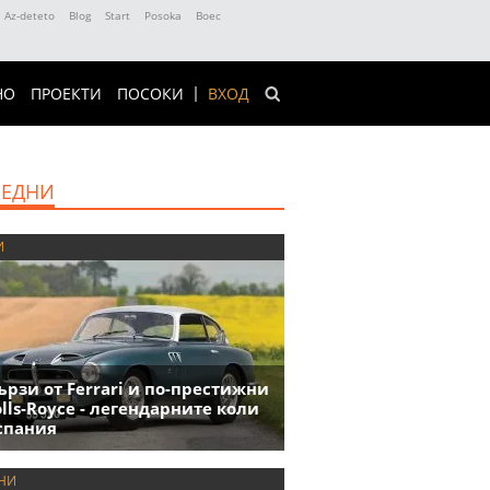
Az-deteto
Blog
Start
Posoka
Boec
НО
ПРОЕКТИ
ПОСОКИ
ВХОД
ЕДНИ
И
ързи от Ferrari и по-престижни
olls-Royce - легендарните коли
спания
НИ