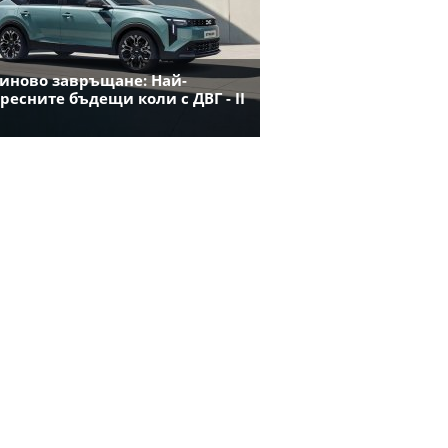
иново завръщане: Най-
ресните бъдещи коли с ДВГ - II