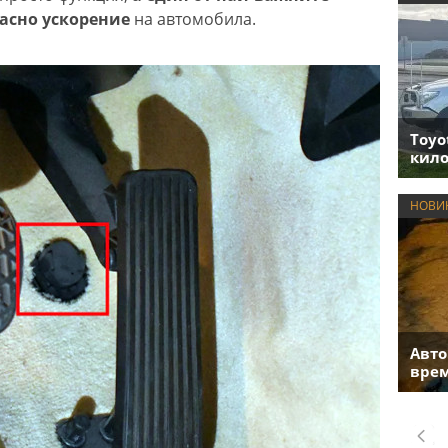
асно ускорение
на автомобила.
Toyo
кило
НОВИ
Авто
врем