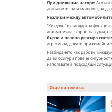
При движение нагоре:
Ако изк
допълнителната мощност, за да
Разлики между автомобилит
"Кикдаун" е стандартна функция
автоматична скоростна кутия, не
бързо и плавно реагира систе
агресивна, докато при семейнит
Разбирането как работи "кикдау
да ви осигури повече сигурност н
използвате в подходящи ситуаци
Още по темата: