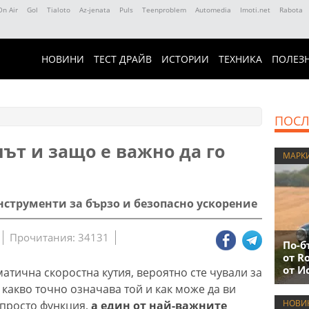
On Air
Gol
Tialoto
Az-jenata
Puls
Teenproblem
Automedia
Imoti.net
Rabota
НОВИНИ
ТЕСТ ДРАЙВ
ИСТОРИИ
ТЕХНИКА
ПОЛЕЗ
ПОСЛ
ът и защо е важно да го
МАРК
нструменти за бързо и безопасно ускорение
Прочитания: 34131
По-б
от R
от И
атична скоростна кутия, вероятно сте чували за
о какво точно означава той и как може да ви
НОВИ
 просто функция,
а един от най-важните