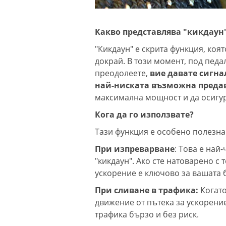
Какво представлява "кикдаун
"Кикдаун" е скрита функция, коят
докрай. В този момент, под педа
преодолеете,
вие давате сигна
най-ниската възможна преда
максимална мощност и да осигу
Кога да го използвате?
Тази функция е особено полезна
При изпреварване
: Това е най
"кикдаун". Ако сте натоварено с
ускорение е ключово за вашата 
При сливане в трафика:
Когато
движение от пътека за ускорение
трафика бързо и без риск.