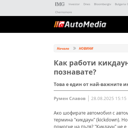
Investor
Dnes
Bloombergtv
Bulgaria 
Chernomore
Начало
НОВИНИ
Как работи кикдаун
познавате?
Това е един от най-важните и
Румен Славов
28.08.2025 15:15
Ако шофирате автомобил с автом
термина "кикдаун" (kickdown). Н
помогне на пътя? "Кикдаун" не е