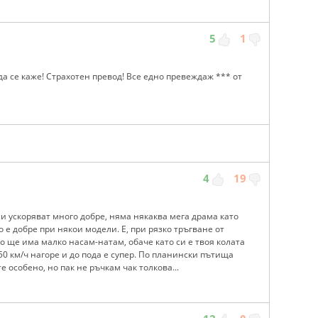
5
1
о да се каже! Страхотен превод! Все едно превеждаж *** от
4
19
си ускоряват много добре, няма някаква мега драма като
 е добре при някои модели. Е, при рязко тръгване от
но ще има малко насам-натам, обаче като си е твоя колата
50 км/ч нагоре и до пода е супер. По планински пътища
е особено, но пак не ръчкам чак толкова...