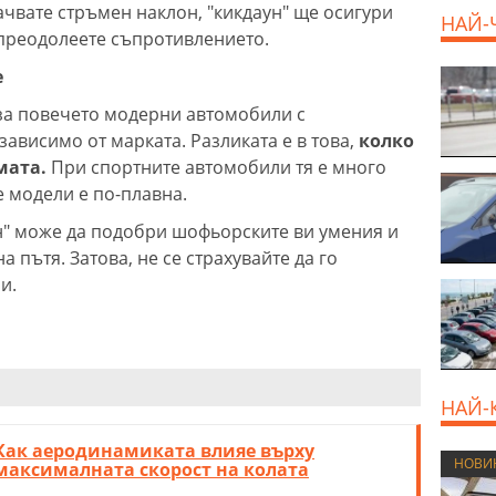
ачвате стръмен наклон, "кикдаун" ще осигури
НАЙ-
 преодолеете съпротивлението.
е
 за повечето модерни автомобили с
зависимо от марката. Разликата е в това,
колко
мата.
При спортните автомобили тя е много
е модели е по-плавна.
н" може да подобри шофьорските ви умения и
а пътя. Затова, не се страхувайте да го
и.
НАЙ-
Как аеродинамиката влияе върху
НОВИ
максималната скорост на колата