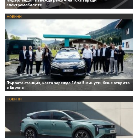
Нидерландия въвежда режим на тока заради
електромобилите
НОВИНИ
Първата станция, която зарежда EV за 5 минути, беше открита
в Европа
НОВИНИ