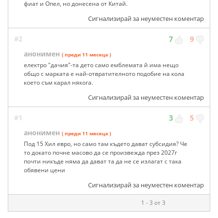
фиат и Опел, но донесена от Китай.
Сигнализирай за неуместен коментар
#2
7
9
анонимен
( преди 11 месеца )
електро "дачия"-та дето само емблемата й има нещо
общо с марката е най-отвратителното подобие на кола
което съм карал някога.
Сигнализирай за неуместен коментар
#1
3
5
анонимен
( преди 11 месеца )
Под 15 Хил евро, но само там където дават субсидия? Че
то докато почне масово да се произвежда през 2027г
почти никъде няма да дават та да не се излагат с така
обявени цени
Сигнализирай за неуместен коментар
1 - 3 от 3