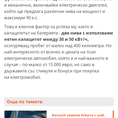
и механично, включвайки електрически двигател,
който ще предлага различни нива на мощност и
максимум 90 к.с.
Това е ключов фактор за успеха му, както и
капацитетът на батерията -
две нива с използваем
нетен капацитет между 30 и 50 кВт/ч,
осигуряващ пробег от малко над 400 километра. Но
най-интересното от всичко е цената на този
електрически автомобил, която е и най-важното в
случая – по-малко от 15 000 евро, но само в
държавите със стимули и бонуси при покупка
на електромобил.
Още по темата:
Renault заменя Arkana с най-