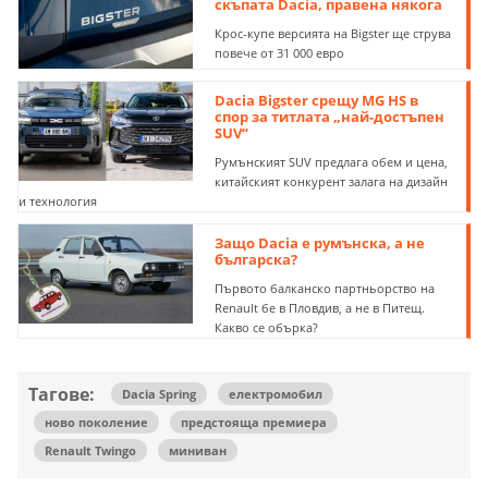
скъпата Dacia, правена някога
Крос-купе версията на Bigster ще струва
повече от 31 000 евро
Dacia Bigster срещу MG HS в
спор за титлата „най-достъпен
SUV“
Румънският SUV предлага обем и цена,
китайският конкурент залага на дизайн
и технология
Защо Dacia е румънска, а не
българска?
Първото балканско партньорство на
Renault бе в Пловдив, а не в Питещ.
Какво се обърка?
Тагове:
Dacia Spring
електромобил
ново поколение
предстояща премиера
Renault Twingo
миниван