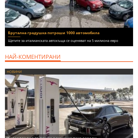
Брутална градушка потроши 1000 автомобила
Щетите за италианската автокъща се оценяват на 5 милиона евро
НАЙ-КОМЕНТИРАНИ
НОВИНИ