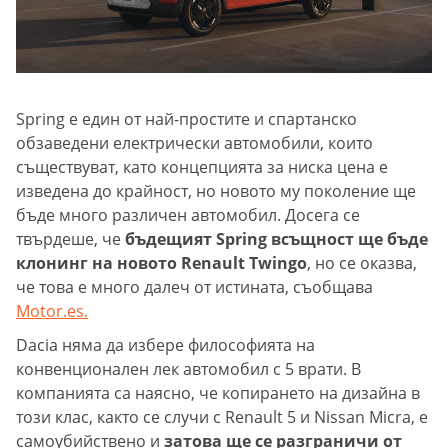
Spring е един от най-простите и спартанско
обзаведени електрически автомобили, които
съществуват, като концепцията за ниска цена е
изведена до крайност, но новото му поколение ще
бъде много различен автомобил. Досега се
твърдеше, че
бъдещият Spring всъщност ще бъде
клонинг на новото Renault Twingo
, но се оказва,
че това е много далеч от истината, съобщава
Motor.es.
Dacia няма да избере философията на
конвенционален лек автомобил с 5 врати. В
компанията са наясно, че копирането на дизайна в
този клас, както се случи с Renault 5 и Nissan Micra, е
самоубийствено и
затова ще се разграничи от