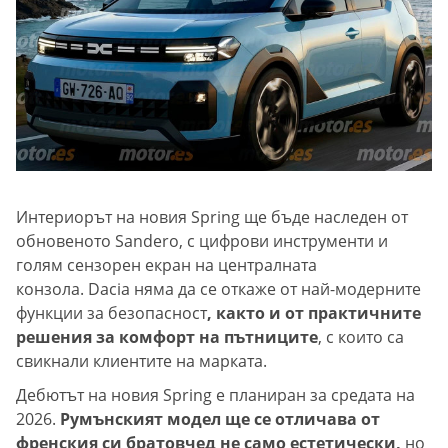
Интериорът на новия Spring ще бъде наследен от
обновеното Sandero, с цифрови инструменти и
голям сензорен екран на централната
конзола. Dacia няма да се откаже от най-модерните
функции за безопасност
, както и от практичните
решения за комфорт на пътниците
, с които са
свикнали клиентите на марката.
Дебютът на новия Spring е планиран за средата на
2026.
Румънският модел ще се отличава от
френския си братовчед не само естетически,
но