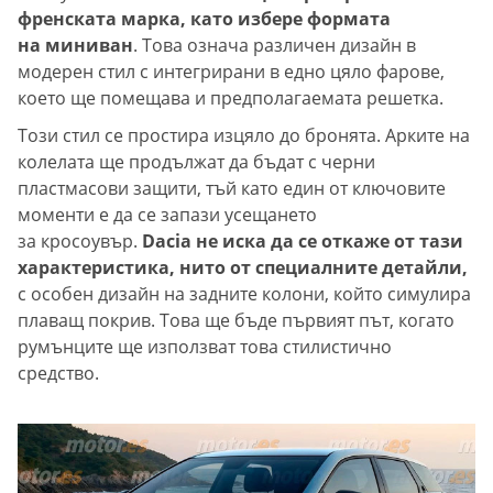
френската марка, като избере формата
на миниван
. Това означа различен дизайн в
модерен стил с интегрирани в едно цяло фарове,
което ще помещава и предполагаемата решетка.
Този стил се простира изцяло до бронята. Арките на
колелата ще продължат да бъдат с черни
пластмасови защити, тъй като един от ключовите
моменти е да се запази усещането
за кросоувър.
Dacia не иска да се откаже от тази
характеристика, нито от специалните детайли,
с особен дизайн на задните колони, който симулира
плаващ покрив. Това ще бъде първият път, когато
румънците ще използват това стилистично
средство.