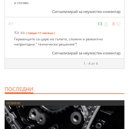
и готово .
Сигнализирай за неуместен коментар
#1
13
8
Ха ха
( преди 11 месеца )
Германците са царе на тъпите, сложни и ремонтно
непригодни " технически решения"!
Сигнализирай за неуместен коментар
1 - 4 от 4
ПОСЛЕДНИ
НОВИНИ