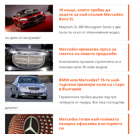
10 неща, които трябва да
знаете за най-скъпия Mercedes-
Benz SL
Maybach SL 680 Monogram Series e два
пъти по-скъп от обикновения модел,
но дали си заслужава?
Mercedes премахва лукса за
сметка на повече продажби
Компанията променя стратегията си и
планира цели 36 нови модела
BMW или Mercedes? 15-те най-
търсени премиум коли на старо
в България
Германската тройка държи над три
четвърти от пазара. Все така господства
дизелът
Mercedes готви най-голямата
пазарна офанзива в историята
си