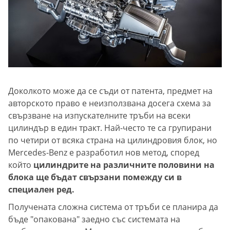
Доколкото може да се съди от патента, предмет на
авторското право е неизползвана досега схема за
свързване на изпускателните тръби на всеки
цилиндър в един тракт. Най-често те са групирани
по четири от всяка страна на цилиндровия блок, но
Mercedes-Benz е разработил нов метод, според
който
цилиндрите на различните половини на
блока ще бъдат свързани помежду си в
специален ред.
Получената сложна система от тръби се планира да
бъде "опакована" заедно със системата на