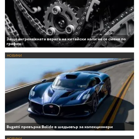
Защо ангренажната верига на китайски коли не се сменя по
график
НОВИНИ
Bugatti превърна Bolide в шедьовър за колекционери
НОВИНИ