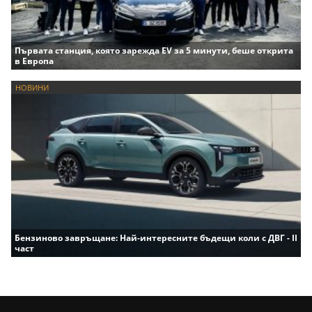
Първата станция, която зарежда EV за 5 минути, беше открита
в Европа
НОВИНИ
Бензиново завръщане: Най-интересните бъдещи коли с ДВГ - II
част