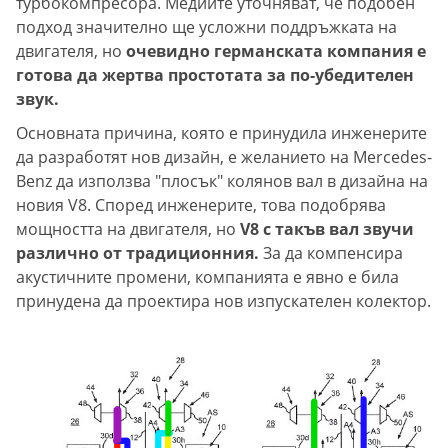
турбокомпресора. Медиите уточняват, че подобен
подход значително ще усложни поддръжката на
двигателя, но
очевидно германската компания е
готова да жертва простотата за по-убедителен
звук.
Основната причина, която е принудила инженерите
да разработят нов дизайн, е желанието на Mercedes-
Benz да използва "плосък" колянов вал в дизайна на
новия V8. Според инженерите, това подобрява
мощността на двигателя, но
V8 с такъв вал звучи
различно от традиционния.
За да компенсира
акустичните промени, компанията е явно е била
принудена да проектира нов изпускателен колектор.