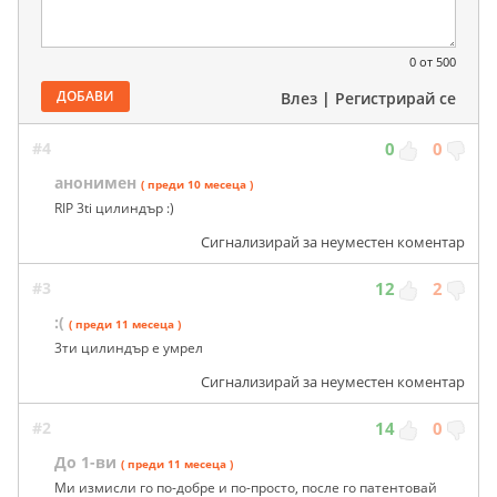
0
от 500
ДОБАВИ
Влез
|
Регистрирай се
#4
0
0
анонимен
( преди 10 месеца )
RIP 3ti цилиндър :)
Сигнализирай за неуместен коментар
#3
12
2
:(
( преди 11 месеца )
3ти цилиндър е умрел
Сигнализирай за неуместен коментар
#2
14
0
До 1-ви
( преди 11 месеца )
Ми измисли го по-добре и по-просто, после го патентовай