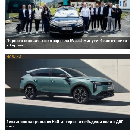
Първата станция, която зарежда EV за 5 минути, беше открита
в Европа
НОВИНИ
Бензиново завръщане: Най-интересните бъдещи коли с ДВГ - II
част