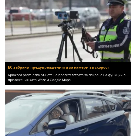
ЕС забрани предупрежденията за камери за скорост
Брюксел развързва ръцете на правителствата за спиране на функции в
приложения като Waze и Google Maps