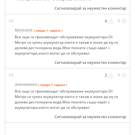
Сигнализирай за неуместен коментар
#6
4
1
Moment
( преди 1 година )
Все още се произвеждат обслужваеми акумулатори.От
Метро си купих акумулатор които е такъв и може да му се
долива дестилирана вода.Мои познати също карат с
акумулатори,които могат да се обслужват.
Сигнализирай за неуместен коментар
#5
3
1
анонимен
( преди 1 година )
Все още се произвеждат обслужваеми акумулатори.От
Метро си купих акумулатор които е такъв и може да му се
долива дестилирана вода.Мои познати също карат с
акумулатори,които могат да се обслужват.
Сигнализирай за неуместен коментар