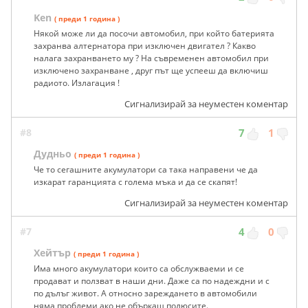
Ken
( преди 1 година )
Някой може ли да посочи автомобил, при който батерията
захранва алтернатора при изключен двигател ? Какво
налага захранването му ? На съвременен автомобил при
изключено захранване , друг път ще успееш да включиш
радиото. Излагация !
Сигнализирай за неуместен коментар
#8
7
1
Дудньо
( преди 1 година )
Че то сегашните акумулатори са така направени че да
изкарат гаранцията с голема мъка и да се скапят!
Сигнализирай за неуместен коментар
#7
4
0
Хейтър
( преди 1 година )
Има много акумулатори които са обслужваеми и се
продават и ползват в наши дни. Даже са по надеждни и с
по дълъг живот. А относно зареждането в автомобили
няма проблеми ако не объркаш полюсите.