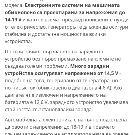
модела.
Електронните системи на машината
обикновено са проектирани за напрежения до
14-19 V
и като се вземат предвид повишените нужди
от електричество, генераторът е длъжен да осигури
стабилна и достатъчна мощност за всички
устройства.
По този начин свързването на зарядното
устройство без първо премахване на клемите не
създава големи проблеми
. Много зарядни
устройства осигуряват напрежение от 14,5 V
-
подобно на това, генерирано от генератора, но с
по-нисък ток (обикновено в диапазона 4-6 A). Ако
двигателят е изключен и напрежението на
батерията е 12,6 V, зарядното устройство увеличава
стойността, възстановявайки заряда.
Автомобилната електроника е напълно подготвена
да работи с напрежения до 18-19 и в повечето
случаи зареждането на акумулатора няма да доведе