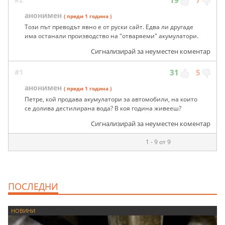
19
7
анонимен
( преди 1 година )
Този път преводът явно е от руски сайт. Едва ли другаде
има останали производство на "отваряеми" акумулатори.
Сигнализирай за неуместен коментар
#1
31
5
анонимен
( преди 1 година )
Петре, кой продава акумулатори за автомобили, на които
се долива дестилирана вода? В коя година живееш?
Сигнализирай за неуместен коментар
1 - 9 от 9
ПОСЛЕДНИ
НОВИНИ