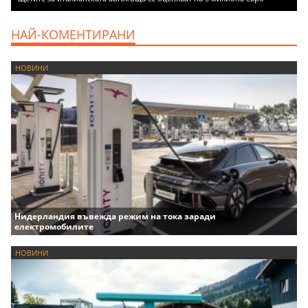
НАЙ-КОМЕНТИРАНИ
НОВИНИ
Нидерландия въвежда режим на тока заради
електромобилите
НОВИНИ