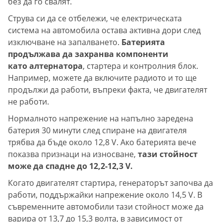
без да го свалят.
Струва си да се отбележи, че електрическата
система на автомобила остава активна дори след
изключване на запалването.
Батерията
продължава да захранва компоненти
като алтернатора
, стартера и контролния блок.
Например, можете да включите радиото и то ще
продължи да работи, въпреки факта, че двигателят
не работи.
Нормалното напрежение на напълно заредена
батерия 30 минути след спиране на двигателя
трябва да бъде около 12,8 V. Ако батерията вече
показва признаци на износване,
тази стойност
може да спадне до 12,2-12,3 V.
Когато двигателят стартира, генераторът започва да
работи, поддържайки напрежение около 14,5 V. В
съвременните автомобили тази стойност може да
варира от 13,7 до 15,3 волта, в зависимост от