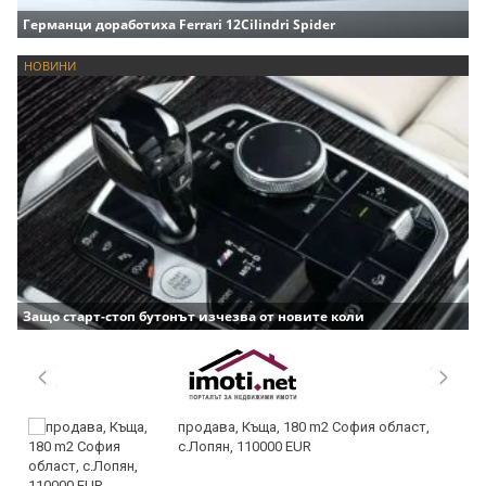
Германци доработиха Ferrari 12Cilindri Spider
НОВИНИ
Защо старт-стоп бутонът изчезва от новите коли
продава, Къща, 180 m2 София област,
с.Лопян, 110000 EUR