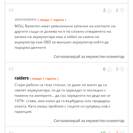
#4
2
2
анонимен
( преди 1 година )
MOLL Batterien имат ревизионни капачки на клетките на
другите също се долива но е по сложно отварянето на
капака на акумулатора има и кабел за смяна на
акумулатор към OBD за выншен акумулатор който да
подържа данните
Сигнализирай за неуместен коментар
#3
6
3
raiders
( преди 1 година )
Стари работи са тези статии, те даже не могат да си
свалят акумулатора, ти да го зареждат и последно с
помени на амперите... да със зарядното на дедо ми от
1979г. става, ама колко да го върбудиш или продадеш
колата. Като имаш проблем с тоците си купуваш нов с
гаранция.
Сигнализирай за неуместен коментар
#2