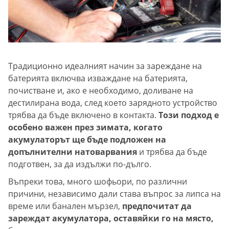
Традиционно идеалният начин за зареждане на
батерията включва изваждане на батерията,
почистване и, ако е необходимо, доливане на
дестилирана вода, след което зарядното устройство
трябва да бъде включено в контакта.
Този подход е
особено важен през зимата, когато
акумулаторът ще бъде подложен на
допълнителни натоварвания
и трябва да бъде
подготвен, за да издължи по-дълго.
Въпреки това, много шофьори, по различни
причини, независимо дали става въпрос за липса на
време или банален мързел,
предпочитат да
зареждат акумулатора, оставяйки го на място,