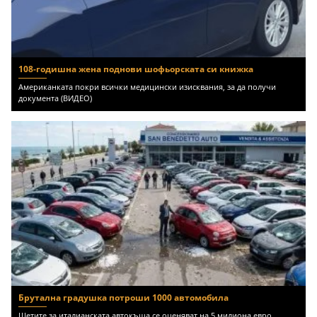
108-годишна жена поднови шофьорската си книжка
Американката покри всички медицински изисквания, за да получи
документа (ВИДЕО)
Брутална градушка потроши 1000 автомобила
Щетите за италианската автокъща се оценяват на 5 милиона евро