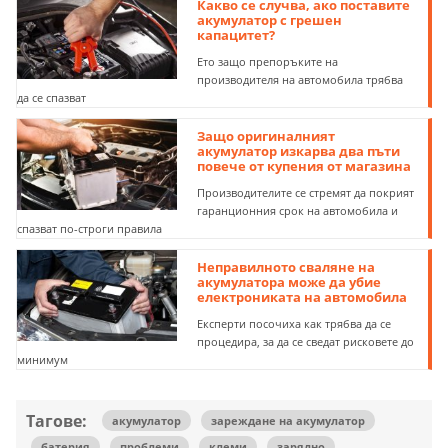
Какво се случва, ако поставите
акумулатор с грешен
капацитет?
Ето защо препоръките на
производителя на автомобила трябва
да се спазват
Защо оригиналният
акумулатор изкарва два пъти
повече от купения от магазина
Производителите се стремят да покрият
гаранционния срок на автомобила и
спазват по-строги правила
Неправилното сваляне на
акумулатора може да убие
електрониката на автомобила
Експерти посочиха как трябва да се
процедира, за да се сведат рисковете до
минимум
Тагове:
акумулатор
зареждане на акумулатор
батерия
проблеми
клеми
зарядно