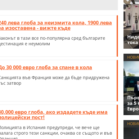
240 лева глоба за неизмита кола, 1900 лева
за изоставена - вижте къде
Нид
Законът в тази все по-популярна сред българите
тока
дестинация е неумолим
НОВИ
До 30 000 евро глоба за спане в кола
Санкцията във Франция може да бъде придружена
със затвор
Първ
за 5
Евро
30,000 евро глоба, ако издадете къде има
полицейски пост!
НОВИ
Полицията в Испания предупреди, че вече ще
налага строго тези санкции, очаква се същото и във
Франция