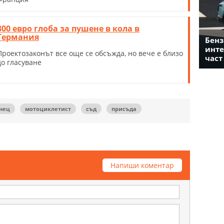
300 евро глоба за пушене в кола в
Германия
Бенз
инте
Проектозаконът все още се обсъжда, но вече е близо
част
до гласуване
нец
мотоциклетист
съд
присъда
Напиши коментар