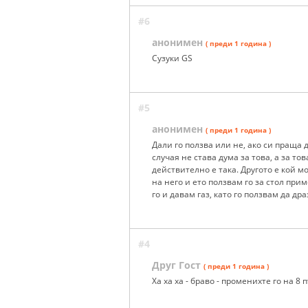
#6
анонимен
( преди 1 година )
Сузуки GS
#5
анонимен
( преди 1 година )
Дали го ползва или не, ако си праща 
случая не става дума за това, а за тов
действително е така. Другото е кой м
на него и ето ползвам го за стол при
го и давам газ, като го ползвам да д
#4
Друг Гост
( преди 1 година )
Ха ха ха - браво - променихте го на 8 п