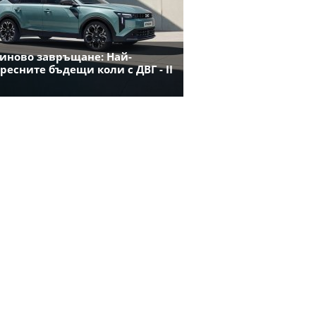
иново завръщане: Най-
ресните бъдещи коли с ДВГ - II