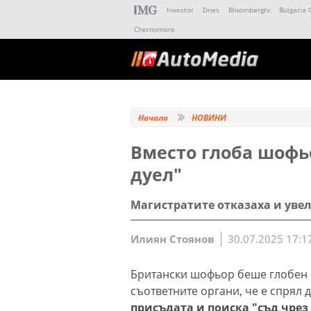
Investor
Dnes
Bloombergtv
Bulgaria 
Chernomore
Начало
НОВИНИ
Вместо глоба шофьо
дуел"
Магистратите отказаха и уве
Илиян Стоянов
30.07.2025 17:1
Британски шофьор беше глобен с 
съответните органи, че е спрял 
присъдата и поиска "съд чрез