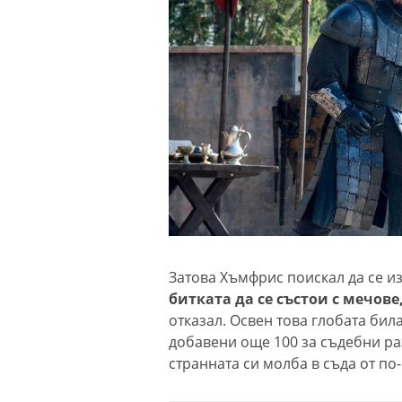
Затова Хъмфрис поискал да се из
битката да се състои с мечове
отказал. Освен това глобата бил
добавени още 100 за съдебни ра
странната си молба в съда от по