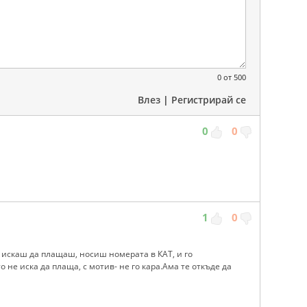
0
от 500
Влез
|
Регистрирай се
0
0
1
0
е искаш да плащаш, носиш номерата в КАТ, и го
 не иска да плаща, с мотив- не го кара.Ама те откъде да