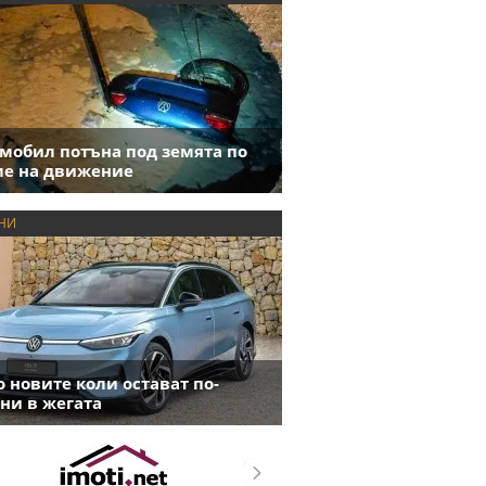
мобил потъна под земята по
е на движение
НИ
 новите коли остават по-
ни в жегата