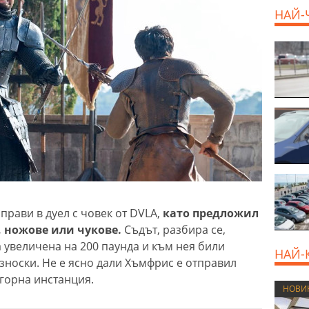
НАЙ-
прави в дуел с човек от DVLA,
като предложил
, ножове или чукове.
Съдът, разбира се,
а увеличена на 200 паунда и към нея били
НАЙ-
зноски. Не е ясно дали Хъмфрис е отправил
-горна инстанция.
НОВИ