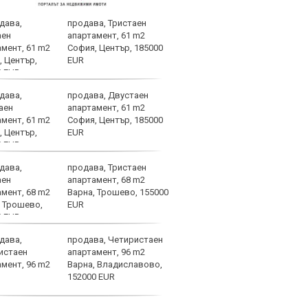
продава, Тристаен
ПСЖ 
апартамент, 61 m2
врат
София, Център, 185000
EUR
продава, Двустаен
Мара
апартамент, 61 m2
смър
София, Център, 185000
толк
EUR
продава, Тристаен
Крис
апартамент, 68 m2
арог
Варна, Трошево, 155000
плув
EUR
продава, Четиристаен
Зида
апартамент, 96 m2
да п
Варна, Владиславово,
152000 EUR