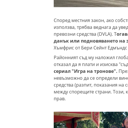
Според местния закон, ако собс
използва, трябва веднага да ув
превозни средства (DVLA). Т
огав
данък или подновяването на 
Хъмфрис от Бери Сейнт Едмъндс о
Районният съд му наложил глоба 
отказал да я плати и изисква "съ
сериал "Игра на тронове".
Пре
невъзможно да се определи вин
средства (разпит, показания на 
между спорещите страни. Този, к
прав.