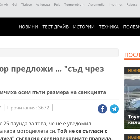
On Air
Gol
Tialoto
Az-jenata
Puls
Teenproblem
Automedia
Imoti.net
Rabota
НОВИНИ
ТЕСТ ДРАЙВ
ИСТОРИИ
ТЕХНИКА
ПОЛЕЗ
ПОСЛ
р предложи ... "съд чрез
НОВИ
личиха осем пъти размера на санкцията
7
Прочитания: 3672
Toyo
кило
25 паунда за това, че не е уведомил
да кара мотоциклета си.
Той не се съгласи с
НОВИ
 дуел" съгласно средновековните правила.