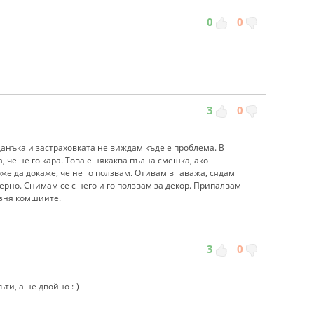
0
0
3
0
данъка и застраховката не виждам къде е проблема. В
а, че не го кара. Това е някаква пълна смешка, ако
оже да докаже, че не го ползвам. Отивам в гаважа, сядам
мерно. Снимам се с него и го ползвам за декор. Припалвам
разня комшиите.
3
0
ъти, а не двойно :-)