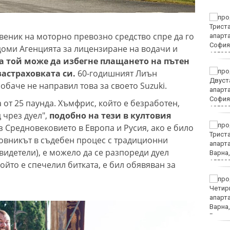
Затварят за кратко ул.
„Вълноломна“ в неделя
твеник на моторно превозно средство спре да го
едоми Агенцията за лицензиране на водачи и
а той може да избегне плащането на пътен
40 пияни и дрогирани
застраховката си.
60-годишният Лиън
шофьори спипа КАТ за
баче не направил това за своето Suzuki.
ден
от 25 паунда. Хъмфрис, който е безработен,
д чрез дуел",
подобно на тези в култовия
DARA, Орлин Павлов и
з Средновековието в Европа и Русия, ако е било
любими варненски
овникът в съдебен процес с традиционни
изпълнители ще пеят на
свидетели), е можело да се разпореди дуел
празника на Варна
ойто е спечелил битката, е бил обявяван за
БАБХ и ДАНС иззеха 115
кг и 527 литра опасни и
забранени продукти за
растителна защита