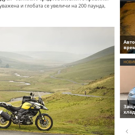
уважена и глобата се увеличи на 200 паунда,
Авто
врем
НОВИ
Защо
хлад