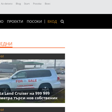
Az-deteto
Blog
Start
Posoka
Boec
НО
ПРОЕКТИ
ПОСОКИ
ВХОД
ЕДНИ
НИ
ta Land Cruiser на 999 999
метра търси нов собственик
НИ