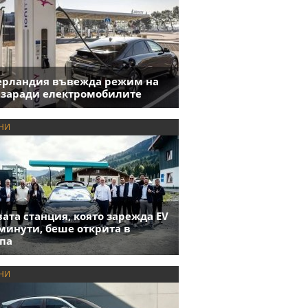
ерландия въвежда режим на
 заради електромобилите
НИ
ата станция, която зарежда EV
 минути, беше открита в
па
НИ