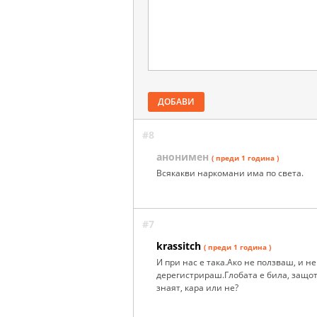
ДОБАВИ
#8
анонимен
( преди 1 година )
Всякакви наркомани има по света.
#7
krassitch
( преди 1 година )
И при нас е така.Ако не ползваш, и н
дерегистрираш.Глобата е била, защото
знаят, кара или не?