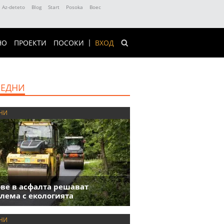
Az-deteto
Blog
Start
Posoka
Boec
НО
ПРОЕКТИ
ПОСОКИ
ВХОД
ЕДНИ
НИ
ве в асфалта решават
лема с екологията
НИ