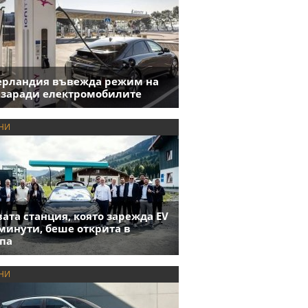
ерландия въвежда режим на
 заради електромобилите
НИ
ата станция, която зарежда EV
 минути, беше открита в
па
НИ