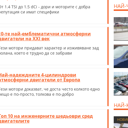
НАЙ-
От 1.4 TSI до 1.5 dCi - дори и моторите с добра
репутация си имат специфики
10-те най-емблематични атмосферни
двигатели на ХХI век
Тези мотори придават характер и изживяване зад
волана, което е трудно да се забрави
Най-надеждните 4-цилиндрови
атмосферни двигатели от Европа
Тези мотори доказват, че доста често колкото едно
нещо е по-просто, толкова е по-добро
НАЙ-
Топ 10 на инженерните шедьоври сред
НОВИ
двигателите