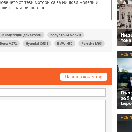
Повечето от тези мотори са за нишови модели и
коли от най-висок клас
Нид
ненадеждни двигатели
популярни марки
тока
Benz M272
Hyundai G6DB
BMW N52
Porsche М96
НОВИ
Напиши коментар
Първ
за 5
Евро
НОВИ