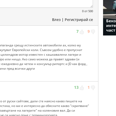
0
от 500
Влез
|
Регистрирай се
Бенз
инте
част
7
9
аганда срещу истинските автомобили ах, колко му
купуват Европейски коли. Съвсем удобно е пропуснат
6 цилиндров мотор известен с кашкавалени лагери и
обро или нищо. Ако само можеха да правят здрави (и
жедневно да четем н консумър рипортс и JD как форд ,
ини пред всички други
13
1
о от руски сайтове, дали сте наясно какво пишете на
стика, но ми е интересно да обясните какво "скрипване"
 "завъртане на лагерите" на коляновия вал. Да си
 че си наясно поне с терминологията.