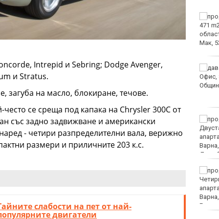
Изплащат пенсиите от
утре
oncorde, Intrepid и Sebring; Dodge Avenger,
Интерактивна карта
um и Stratus.
дава бърз достъп до
водните бази по
, загуба на масло, блокиране, течове.
Черноморието
й-често се среща под капака на Chrysler 300C от
България е трета в ЕС
дан със задно задвижване и американски
по годишен ръст на
е наред - четири разпределителни вала, верижно
продажбите на дребно
актни размери и приличните 203 к.с.
през юни, отчита
Евростат
Легендарният кораб на
"Грийнпийс" Arctic
Sunrise пристига във
Варна
Тайните слабости на пет от най-
популярните двигатели