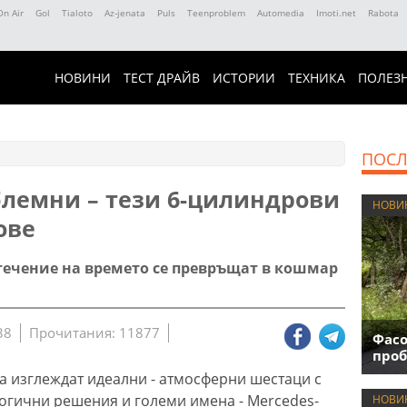
On Air
Gol
Tialoto
Az-jenata
Puls
Teenproblem
Automedia
Imoti.net
Rabota
НОВИНИ
ТЕСТ ДРАЙВ
ИСТОРИИ
ТЕХНИКА
ПОЛЕЗ
ПОСЛ
блемни – тези 6-цилиндрови
НОВИ
ове
с течение на времето се превръщат в кошмар
38
Прочитания: 11877
Фасо
проб
да изглеждат идеални - атмосферни шестаци с
огични решения и големи имена - Mercedes-
НОВИ