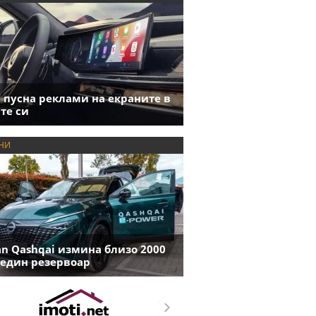
пусна реклами на екраните в
те си
НИ
an Qashqai измина близо 2000
 един резервоар