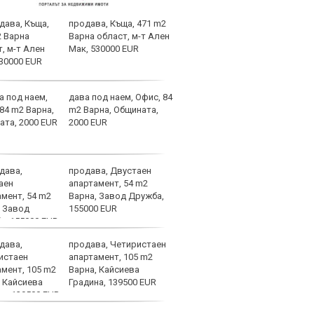
продава, Къща, 471 m2
Инфа
Варна област, м-т Ален
Дава
Мак, 530000 EUR
Монд
подк
дава под наем, Офис, 84
Вижт
m2 Варна, Общината,
за М
2000 EUR
продава, Двустаен
В Ле
апартамент, 54 m2
"От 
Варна, Завод Дружба,
155000 EUR
продава, Четиристаен
Кури
апартамент, 105 m2
една
Варна, Кайсиева
Род
Градина, 139500 EUR