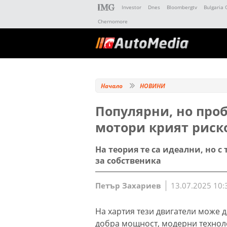
Investor
Dnes
Bloombergtv
Bulgaria 
Chernomore
Начало
НОВИНИ
Популярни, но про
мотори крият риск
На теория те са идеални, но 
за собственика
Петър Захариев
13.07.2025 10:
На хартия тези двигатели може 
добра мощност, модерни технол