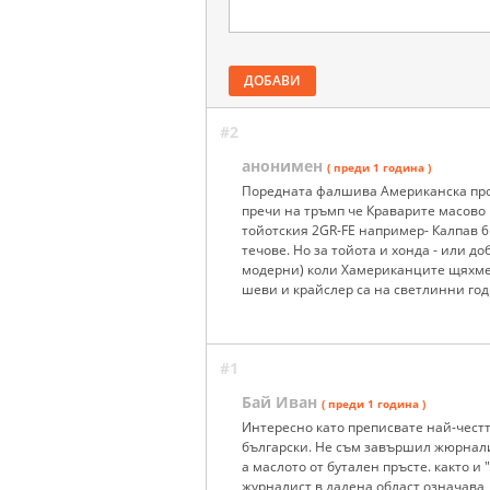
ДОБАВИ
#2
анонимен
( преди 1 година )
Поредната фалшива Американска проп
пречи на тръмп че Краварите масово 
тойотския 2GR-FE например- Калпав 
течове. Но за тойота и хонда - или д
модерни) коли Хамериканците щяхме е
шеви и крайслер са на светлинни год
#1
Бай Иван
( преди 1 година )
Интересно като преписвате най-честт
български. Не съм завършил жюрнали
а маслото от бутален пръсте. както и
журналист в дадена област означава,