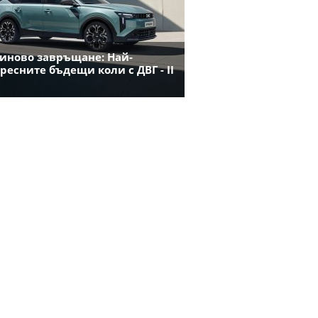
иново завръщане: Най-
ресните бъдещи коли с ДВГ - II