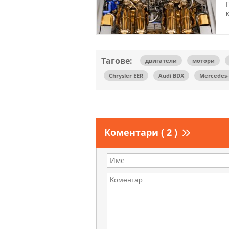
Тагове:
двигатели
мотори
Chrysler EER
Аudi BDX
Mercedes-
Коментари ( 2 )