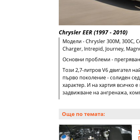
Chrysler EER (1997 - 2010)
Модели - Chrysler 300M, 300C, C
Charger, Intrepid, Journey, Magn
Основни проблеми - прегряване
Този 2,7-литров V6 двигател на
първо поколение - солиден се
характер. И на хартия всичко 
задвижване на ангренажа, комп
Още по темата: