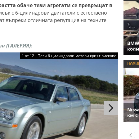
растта обаче тези агрегати се превръщат в
сък с 6-цилиндрови двигатели с естествено
ат въпреки отличната репутация на техните
BMW 
и (ГАЛЕРИЯ):
коли
1 от 12 | Тези 6-цилиндрови мотори крият рискове
НОВИ
Niss
км с