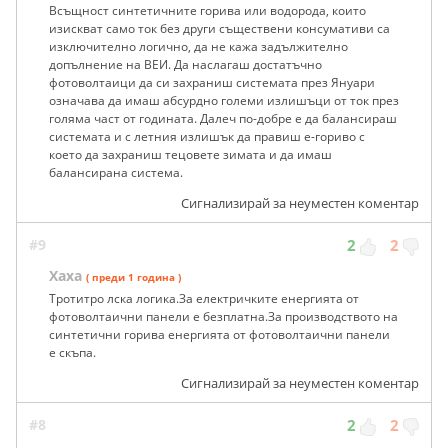
Всъщност синтетичните горива или водорода, които
изискват само ток без други съществени консумативи са
изключително логично, да не кажа задължително
допълнение на ВЕИ. Да наслагаш достатъчно
фотоволтаици да си захраниш системата през Януари
означава да имаш абсурдно големи излишъци от ток през
голяма част от годината. Далеч по-добре е да балансираш
системата и с летния излишък да правиш е-гориво с
което да захраниш тецовете зимата и да имаш
балансирана система.
Сигнализирай за неуместен коментар
#9
2
2
Хаха
( преди 1 година )
Тротитро лска логика.За електричките енергията от
фотоволтаични панели е безплатна.За производството на
синтетични горива енергията от фотоволтаични панели
е скъпа.
Сигнализирай за неуместен коментар
#8
2
2