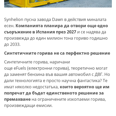
Synhelion пусна завода Dawn в действия миналата
есен.
Компанията планира да отвори още едно
съоръжение в Испания през 2027
и се надява да
произвежда до един милион тона гориво годишно
до 2033.
Синтетичните горива не са перфектно решение
Синтетичните горива, наричани
още eFuels (електронни горива), теоретично могат
да заменят бензина във вашия автомобил с ДВГ. Но
дали технологията е просто научна фантастика? Те
имат няколко недостатъка,
които вероятно ще им
попречат да бъдат единственото решение за
премахване
на ограничените изкопаеми горива,
произвеждащи емисии.