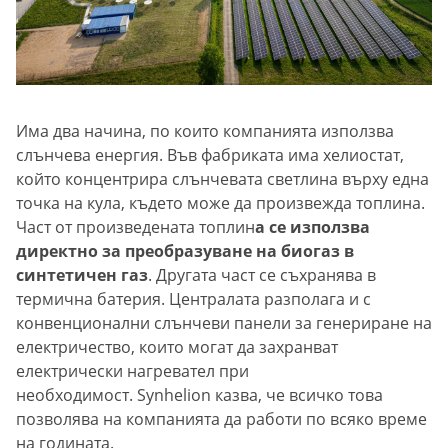
Има два начина, по които компанията използва
слънчева енергия. Във фабриката има хелиостат,
който концентрира слънчевата светлина върху една
точка на кула, където може да произвежда топлина.
Част от произведената топлин
а се използва
директно за преобразуване на биогаз в
синтетичен газ
. Другата част се съхранява в
термична батерия. Централата разполага и с
конвенционални слънчеви панели за генериране на
електричество, които могат да захранват
електрически нагревател при
необходимост. Synhelion казва, че всичко това
позволява на компанията да работи по всяко време
на годината.