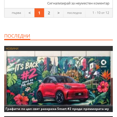
Сигнализирай за неуместен коментар
<
1
2
>
първа
последна
1 - 10 от 12
ПОСЛЕДНИ
НОВИНИ
Графити по цял свят разкриха Smart #2 преди премиерата му