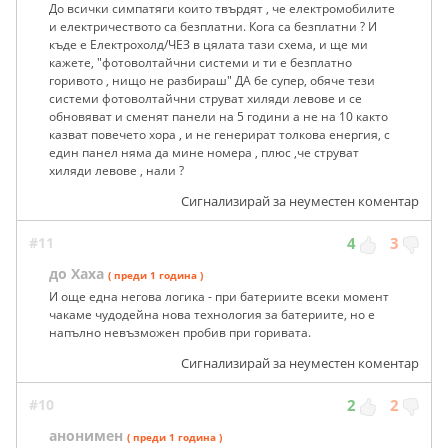
До всички симпатяги които твърдят , че електромобилите
и електричеството са безплатни. Кога са безплатни ? И
къде е Електрохолд/ЧЕЗ в цялата тази схема, и ще ми
кажете, "фотоволтайчни системи и ти е безплатно
горивото , нищо не разбираш" ДА бе супер, обяче тези
системи фотоволтайчни струват хиляди левове и се
обновяват и сменят панели на 5 години а не на 10 както
казват повечето хора , и не генерират толкова енергия, с
един панел няма да мине номера , плюс ,че струват
хиляди левове , нали ?
Сигнализирай за неуместен коментар
#11
4
3
до Хаха
( преди 1 година )
И още една негова логика - при батериите всеки момент
чакаме чудодейна нова технология за батериите, но е
напълно невъзможен пробив при горивата.
Сигнализирай за неуместен коментар
#10
2
2
анонимен
( преди 1 година )