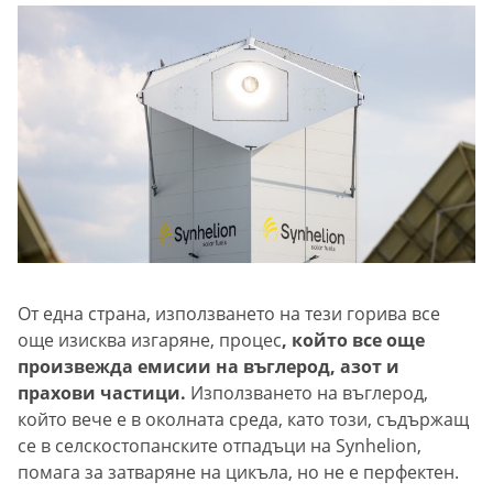
От една страна, използването на тези горива все
още изисква изгаряне, процес
, който все още
произвежда емисии на въглерод, азот и
прахови частици.
Използването на въглерод,
който вече е в околната среда, като този, съдържащ
се в селскостопанските отпадъци на Synhelion,
помага за затваряне на цикъла, но не е перфектен.