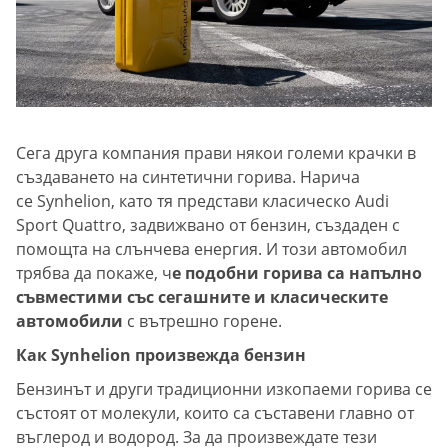
Сега друга компания прави някои големи крачки в
създаването на синтетични горива. Нарича
се Synhelion, като тя представи класическо Audi
Sport Quattro, задвижвано от бензин, създаден с
помощта на слънчева енергия. И този автомобил
трябва да покаже, ч
е подобни горива са напълно
съвместими със сегашните и класическите
автомобили
с вътрешно горене.
Как Synhelion произвежда бензин
Бензинът и други традиционни изкопаеми горива се
състоят от молекули, които са съставени главно от
въглерод и водород. За да произвеждате тези