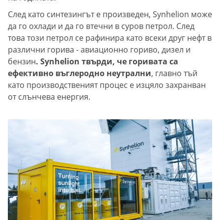
След като синтезингът е произведен, Synhelion може
да го охлади и да го втечни в суров петрол. След
това този петрол се рафинира като всеки друг нефт в
различни горива - авиационно гориво, дизел и
бензин
. Synhelion твърди, че горивата са
ефективно въглеродно неутрални
, главно тъй
като производственият процес е изцяло захранван
от слънчева енергия.