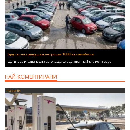
Брутална градушка потроши 1000 автомобила
Щетите за италианската автокъща се оценяват на 5 милиона евро
НАЙ-КОМЕНТИРАНИ
НОВИНИ