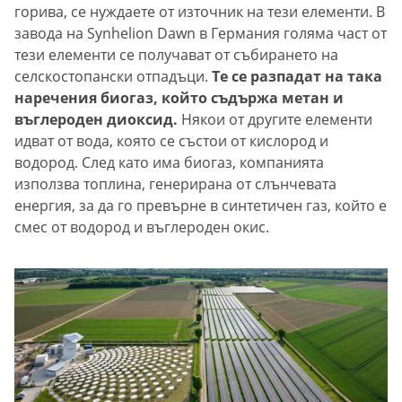
горива, се нуждаете от източник на тези елементи. В
завода на Synhelion Dawn в Германия голяма част от
тези елементи се получават от събирането на
селскостопански отпадъци.
Те се разпадат на така
наречения биогаз, който съдържа метан и
въглероден диоксид.
Някои от другите елементи
идват от вода, която се състои от кислород и
водород. След като има биогаз, компанията
използва топлина, генерирана от слънчевата
енергия, за да го превърне в синтетичен газ, който е
смес от водород и въглероден окис.