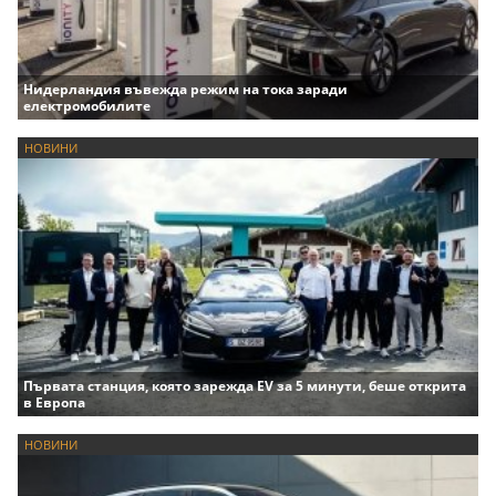
Нидерландия въвежда режим на тока заради
електромобилите
НОВИНИ
Първата станция, която зарежда EV за 5 минути, беше открита
в Европа
НОВИНИ