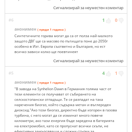
Сигнализирай за неуместен коментар
#6
1
0
анонимен
( преди 1 година )
Синтетичните горива могат да са от полза най-малкото
защото ДВГ ще са масово по пътищата поне до 2050г
особено в Изт. Европа съответно и България, но ест
всичко зависи колко ще поевтинеят
Сигнализирай за неуместен коментар
#5
4
1
анонимен
( преди 1 година )
"В завода на Synhelion Dawn в Германия голяма част от
тези елементи се получават от събирането на
селскостопански отпадъци. Те се разпадат на така
наречения биогаз, който съдържа метан и въглероден
диоксид."Ако този биогаз, директно бъде изгорен в газова
турбина, с него могат да се изминат много повече
километри, ако тази енергия бъде заредена в батерията
на електромобил, като се пропуснат всички скъпи, не
ефективни замърсяващи и сложни стъпки за