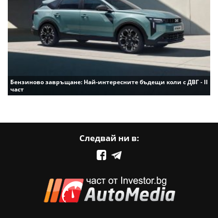
Бензиново завръщане: Най-интересните бъдещи коли с ДВГ - II
част
Следвай ни в: