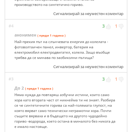
производството на синтетично гориво.
Сигнализирай за неуместен коментар
#4
3
1
анонимен
( преди 1 година )
Най-прекия път на слънчевата енергия до колелата -
фотоволтаичен панел, инвертор, батерия на
електромобил електродвигател, колела. Защо въобще
трябва да се минава по заобиколни пътища?
Сигнализирай за неуместен коментар
#3
3
1
До 2
( преди 1 година )
Няма нужда да повтаряш азбучни истини, които само
хора като втората част от никнейма ти не знаят. Разбира
се че синтетичните горива са най-голямата глупост, на
която вярват само технически неграмотни хора. Почти
същите вярваха и в бъдещето на другото чудодейно
гориво -водорода, което остана в миналото без никога да
е имало настояще.