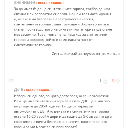
анонимен
( преди 1 година )
За да имат бъдеще синтетичните горива, трябва да има
евтина или безплатна енергия. Но най-голямата ирония
е, че ако има безплатна електрическа енергия,
синтетичните горива стават излишни. Ако енергията е
скъпа, производството на синтетичните горива ще стане
невъзможно. Тоест няма печеливш ход за синтетични
горива и водород, който е само едната част от
синтетичните горива.
Сигнализирай за неуместен коментар
#7
1
3
До 6
( преди 1 година )
Избери си едното, защото двете заедно са невъзможни!
Или ще има синтетични горива аз или ДВГ ще е масово
по улиците до 2050 година. Ти ще си караш ли
автомобилът с ДВГ Ако цената на синтетичните горива
остане 10-20 евро? А дори и да падне да 5-6 лв за литър в
сравнение с почти безплатна енергия, която повечето
хора и са ми могат да си произведат?