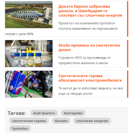
Докато Европа забранява
дизела, в Швейцария го
спасяват със слънчева енергия
Проектът на компанията Synhelion
постига намаляване на парниковите
газове с цели 80%
Skoda премина на синтетичен
дизел
Горивото HVO се произвежда от
преработени мазнини и масла
Синтетичните горива
обезсмислят електромобилите
Те могат да се използват веднага, но все
още са твърде скъпи
Тагове:
Audi Quattro
биогориво
синтетични горива
бензин
слънчева енергия
Synhelion