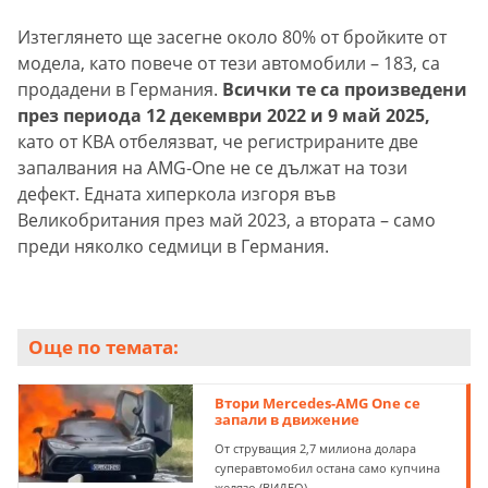
Изтеглянето ще засегне около 80% от бройките от
модела, като повече от тези автомобили – 183, са
продадени в Германия.
Всички те са произведени
през периода 12 декември 2022 и 9 май 2025,
като от KBA отбелязват, че регистрираните две
запалвания на AMG-One не се дължат на този
дефект. Едната хиперкола изгоря във
Великобритания през май 2023, а втората – само
преди няколко седмици в Германия.
Още по темата:
Втори Mercedes-AMG One се
запали в движение
От струващия 2,7 милиона долара
суперавтомобил остана само купчина
желязо (ВИДЕО)