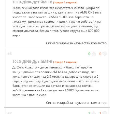
10LD-ДiN0-ДртiйМЕН!
( преди 1 година )
И ако всичко това изглежда недостатъчно като цифри по
поддръжката на тая машина, двигателят на AMG ONE има
живот от - забележете - САМО 50 000 км. Карането на
писта му причинява сериозни щети, така че собственикът
може да плати за преглед и ако техниците преценят, ще
сменят двигател, без да питат. А това струва още 800 000
евро.
Сигнализирай за неуместен коментар
#3
0
0
10LD-ДiN0-ДртiйМЕН!
( преди 1 година )
До 2-та: Колкото и да се пенявиш и биеш по гърдите
защищавайки тез велики еМ-Бе4ки, добре се виде, че
кола, която си дал над 2,5 милки в даларес, не струва и 5
паре, след като - дай да бъдем откровени - сите звонкови
банкнотки са отишли на ветъро и нахалос за всички
заблЮдьонныэ нейни пакупателей.УВИ! Буумерангът се
завръща с пълна сила
Сигнализирай за неуместен коментар
#2
3
1