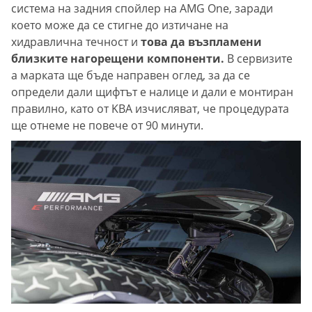
система на задния спойлер на AMG One, заради
което може да се стигне до изтичане на
хидравлична течност и
това да възпламени
близките нагорещени компоненти.
В сервизите
а марката ще бъде направен оглед, за да се
определи дали щифтът е налице и дали е монтиран
правилно, като от KBA изчисляват, че процедурата
ще отнеме не повече от 90 минути.