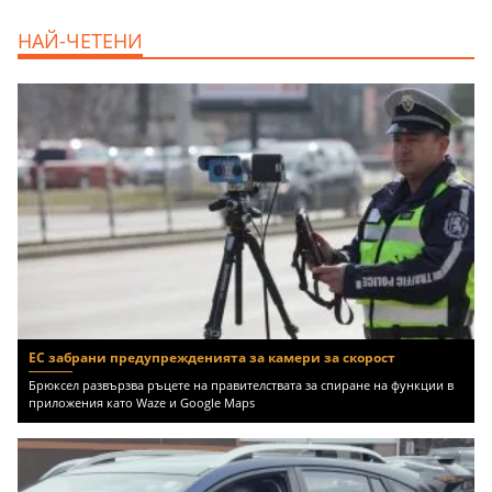
продава, Тристаен апартамент, 91 m2
НАЙ-ЧЕТЕНИ
Пловдив, Център, 179000 EUR
ЕС забрани предупрежденията за камери за скорост
Брюксел развързва ръцете на правителствата за спиране на функции в
приложения като Waze и Google Maps