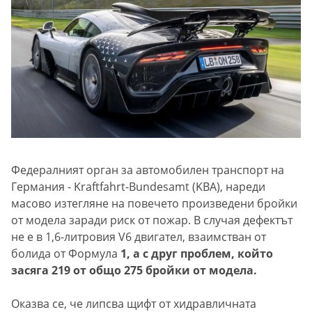
Федералният орган за автомобилен транспорт на
Германия - Kraftfahrt-Bundesamt (KBA), нареди
масово изтегляне на повечето произведени бройки
от модела заради риск от пожар. В случая дефектът
не е в 1,6-литровия V6 двигател, взаимстван от
болида от Формула
1, а с друг проблем, който
засяга 219 от общо 275 бройки от модела.
Оказва се, че липсва щифт от хидравличната