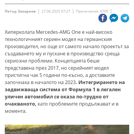
Петър Захариев
27.06.2025 07:27
Прочитания: 4700
Хиперколата Mercedes-AMG One е най-високо
технологичният сериен модел на германския
производител, но още от самото начало проектът за
създаването му и пускане в производство среща
сериозни проблеми. Концепцията беше
представена през 2017, но серийният модел
пристигна чак 5 години по-късно, а доставките
започнаха в началото на 2023
. Интегрирането на
задвижваща система от Формула 1 в легален
уличен автомобил се оказа по-трудно от
очакваното,
като проблемите продължават и в
момента.