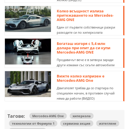
Колко всъщност излиза
притежаването на Mercedes-
AMG ONE
Един от първите собственици разкри
разходите си по хиперколата
Богаташ изгоря с 5,4 млн
долара при опит да си купи
Mercedes-AMG ONE
Продавачът вече е в затвора заради
други измами със скъпи автомобили
Вижте колко капризен е
Mercedes-AMG One
Двигателят трябва да се стартира по
специален начин, в противен случай
няма да работи (ВИДЕО)
Тагове:
Mercedes-AMG One
хиперкола
технологии от Формула 1
сервизна акция
изтегляне