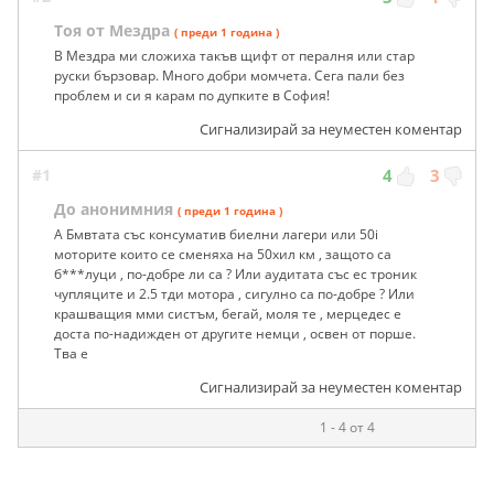
Тоя от Мездра
( преди 1 година )
В Мездра ми сложиха такъв щифт от пералня или стар
руски бързовар. Много добри момчета. Сега пали без
проблем и си я карам по дупките в София!
Сигнализирай за неуместен коментар
#1
4
3
До анонимния
( преди 1 година )
А Бмвтата със консуматив биелни лагери или 50i
моторите които се сменяха на 50хил км , защото са
б***луци , по-добре ли са ? Или аудитата със ес троник
чупляците и 2.5 тди мотора , сигулно са по-добре ? Или
крашващия мми систъм, бегай, моля те , мерцедес е
доста по-надижден от другите немци , освен от порше.
Тва е
Сигнализирай за неуместен коментар
1 - 4 от 4