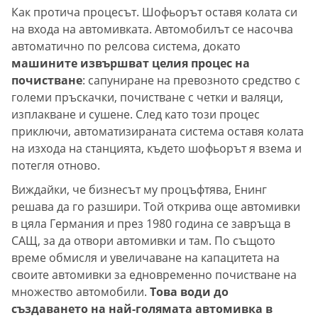
Как протича процесът. Шофьорът оставя колата си
на входа на автомивката. Автомобилът се насочва
автоматично по релсова система, докато
машините извършват целия процес на
почистване
: сапуниране на превозното средство с
големи пръскачки, почистване с четки и валяци,
изплакване и сушене. След като този процес
приключи, автоматизираната система оставя колата
на изхода на станцията, където шофьорът я взема и
потегля отново.
Виждайки, че бизнесът му процъфтява, Енинг
решава да го разшири. Той открива още автомивки
в цяла Германия и през 1980 година се завръща в
САЩ, за да отвори автомивки и там. По същото
време обмисля и увеличаване на капацитета на
своите автомивки за едновременно почистване на
множество автомобили.
Това води до
създаването на най-голямата автомивка в