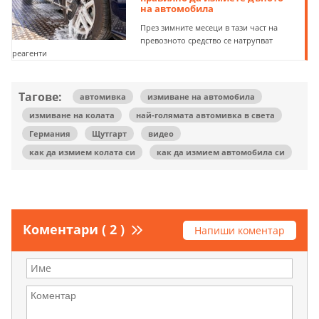
на автомобила
През зимните месеци в тази част на
превозното средство се натрупват
реагенти
Тагове:
автомивка
измиване на автомобила
измиване на колата
най-голямата автомивка в света
Германия
Щутгарт
видео
как да измием колата си
как да измием автомобила си
Коментари ( 2 )
Напиши коментар