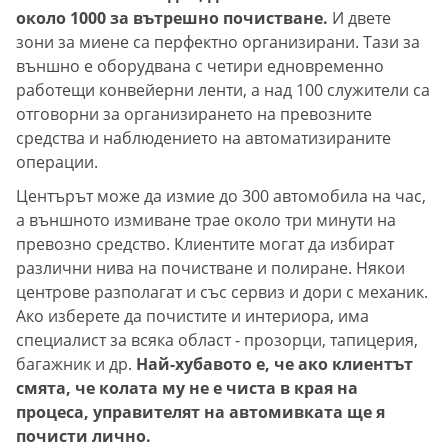
около 1000 за вътрешно почистване.
И двете
зони за миене са перфектно организирани. Тази за
външно е оборудвана с четири едновременно
работещи конвейерни ленти, а над 100 служители са
отговорни за организирането на превозните
средства и наблюдението на автоматизираните
операции.
Центърът може да измие до 300 автомобила на час,
а външното измиване трае около три минути на
превозно средство. Клиентите могат да избират
различни нива на почистване и полиране. Някои
центрове разполагат и със сервиз и дори с механик.
Ако изберете да почистите и интериора, има
специалист за всяка област - прозорци, тапицерия,
багажник и др.
Най-хубавото е, че ако клиентът
смята, че колата му не е чиста в края на
процеса, управителят на автомивката ще я
почисти лично.