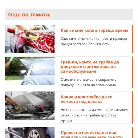
Още по темата:
Как се мие кола в горещо време
Спазването на няколко прости правила
предотвратява неприятности
Грешки, които не трябва да
допускате в автомивка на
самообслужване
Основната опасност е свързана с
повреда на боята на автомобила
Какво и как трябва да се
почисти под капака
Не се препоръчва да миете двигателния
отсек, но той не трябва да остава
мръсен
Пролетно почистване: как
правилно да измиете дъното