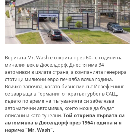
Веригата Mr. Wash е открита през 60-те години на
миналия век в Дюселдорф. Днес тя има 34
автомивки в цялата страна, а компанията генерира
стотици милиони евро печалба всяка година.
Всичко започва, когато бизнесменът Йозеф Енинг
се завръща в Германия от кратък гурбет в САЩ,
където по време на пътуванията си забелязва
автоматични автомивка, които може да бъдат
описани и като тунелни.
Той открива първата си
автомивка в Дюселдорф през 1964 година и я
нарича "Mr. Wash".