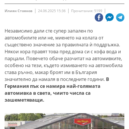
Илиян Стоянов
24.06.2025 15:36
Прочитания: 5199
Независимо дали сте супер запален по
автомобилите или не, миенето на колата от
съществено значение за правилната ѝ поддръжка.
Някои хора правят това пред дома си с кофа вода и
парцали. Повечето обаче разчитат на автомивките,
особено на тези, където измиването на автомобила
става ръчно, макар броят им в България
значително да намаля в последните години.
В
Германия пък се намира най-голямата
автомивка в света, чиито числа са
зашеметяващи.