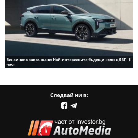
Бензиново завръщане: Най-интересните бъдещи коли с ДВГ - II
част
Следвай ни в: