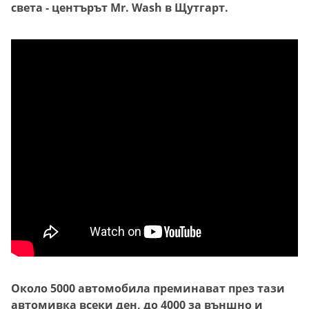
света - центърът Mr. Wash в Щутгарт.
Около 5000 автомобила преминават през тази
автомивка всеки ден, до 4000 за външно и