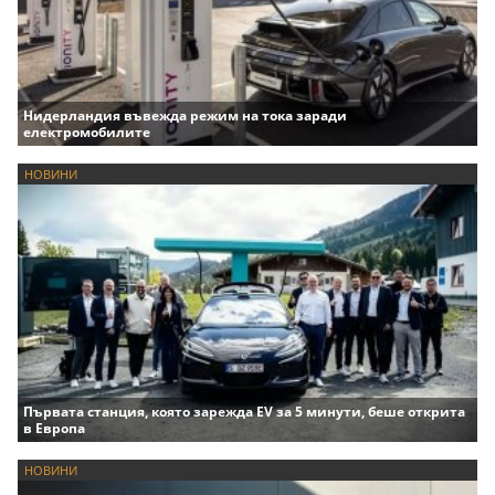
Нидерландия въвежда режим на тока заради
електромобилите
НОВИНИ
Първата станция, която зарежда EV за 5 минути, беше открита
в Европа
НОВИНИ