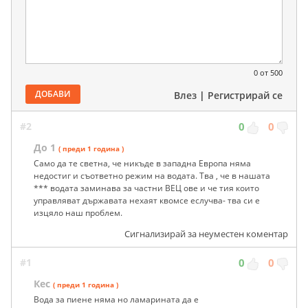
0
от 500
ДОБАВИ
Влез
|
Регистрирай се
#2
0
0
До 1
( преди 1 година )
Само да те светна, че никъде в западна Европа няма
недостиг и съответно режим на водата. Тва , че в нашата
*** водата заминава за частни ВЕЦ ове и че тия които
управляват държавата нехаят квомсе еслучва- тва си е
изцяло наш проблем.
Сигнализирай за неуместен коментар
#1
0
0
Кес
( преди 1 година )
Вода за пиене няма но ламарината да е