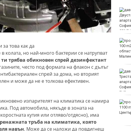
Двоен ръст на чревните
инфекции за седмица
във Варненско
Вечерен крос ще се
 за това как да
проведе тази събота в
Морската градина на
в колата, но най-много бактерии се натрупват
Варна
 ти трябва обикновен спрей дезинфектант
газините, често под формата на флакон с дълъг
Тази събота: откриват
антибактериален спрей за дома, но вторият
ловния сезон за пернат
лен и може да не е толкова ефективен.
дивеч
икновено изпарителят на климатика се намира
ФК Девня гостува на
ника. Под автомобила, някъде в зоната на
Атлетик (Провадия) за
Аматьорската купа
скоростната кутия или отляво/отдясно), има
 дренажната тръба на климатика, която
еля навън
. Може да се наложи да повдигнеш