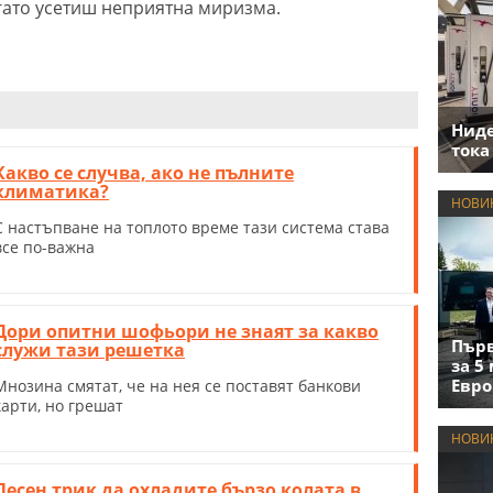
ато усетиш неприятна миризма.
Нид
тока
Какво се случва, ако не пълните
климатика?
НОВИ
С настъпване на топлото време тази система става
все по-важна
Дори опитни шофьори не знаят за какво
Първ
служи тази решетка
за 5
Евро
Мнозина смятат, че на нея се поставят банкови
карти, но грешат
НОВИ
Лесен трик да охладите бързо колата в