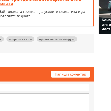
жегата
Най-голямата грешка е да усилите климатика и да
потеглите веднага
Бенз
инте
част
я
направи си сам
пречистване на въздуха
Напиши коментар