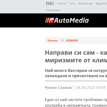
Investor
Dnes
Bloombergtv
Bulgaria 
Chernomore
Начало
НОВИНИ
Направи си сам - к
миризмите от клим
Най-много бактерии се натруп
охлаждане и пречистване на 
Румен Славов
04.06.2025 09:09
Един от най-честите проблеми п
употреба е неприятната, поняко