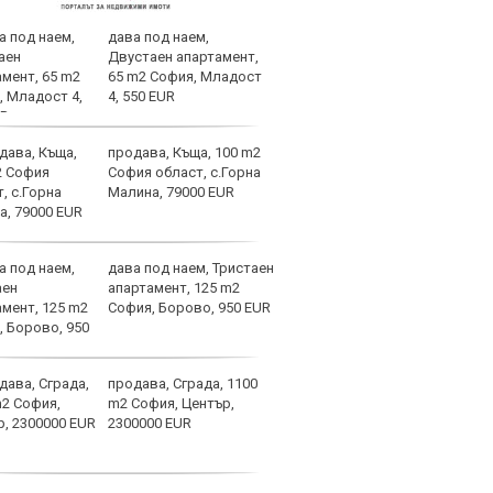
дава под наем,
Вела
Двустаен апартамент,
Левс
65 m2 София, Младост
наре
4, 550 EUR
продава, Къща, 100 m2
Коси
София област, с.Горна
взем
Малина, 79000 EUR
дава под наем, Тристаен
Левс
апартамент, 125 m2
крош
София, Борово, 950 EUR
края
продава, Сграда, 1100
Левс
m2 София, Център,
Плов
2300000 EUR