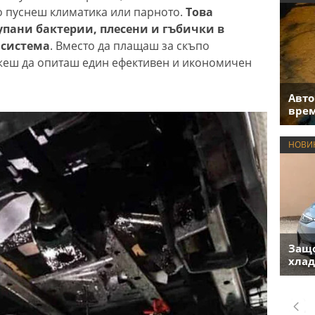
о пуснеш климатика или парното.
Това
упани бактерии, плесени и гъбички в
 система
. Вместо да плащаш за скъпо
еш да опиташ един ефективен и икономичен
Авто
врем
НОВИ
Защо
хлад