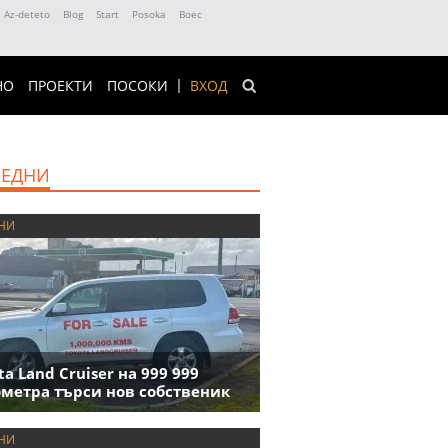
Az-deteto
Blog
Start
Posoka
Boec
НО
ПРОЕКТИ
ПОСОКИ
ВХОД
ЕДНИ
НИ
ta Land Cruiser на 999 999
метра търси нов собственик
НИ