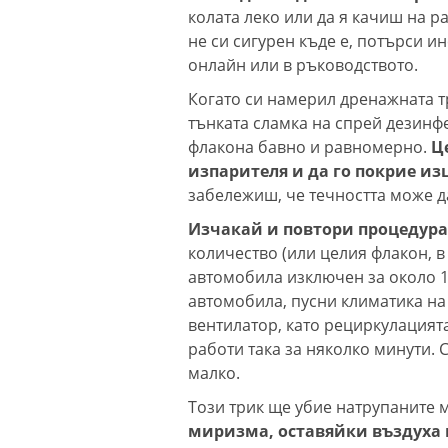
колата леко или да я качиш на р
не си сигурен къде е, потърси 
онлайн или в ръководството.
Когато си намерил дренажната т
тънката сламка на спрей дезинф
флакона бавно и равномерно.
Ц
изпарителя и да го покрие из
забележиш, че течността може д
Изчакай и повтори процедура
количество (или целия флакон, в
автомобила изключен за около 15
автомобила, пусни климатика на
вентилатор, като рециркулацията
работи така за няколко минути.
малко.
Този трик ще убие натрупаните
миризма, оставяйки въздуха в