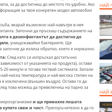
ампа, за да достигнеш до мястото по-удобно. Ако
НАЙ-
информация за твоя конкретен модел автомобил
ръба, вкарай възможно най-навътре в нея
ектанта. Започни да пръскаш съдържанието на
елта е дезинфектантът да достигне до
цяло
, унищожавайки бактериите. Ще
а започне да излиза обратно, което е нормално.
та:
След като си изпръскал достатъчно
 зависимост от указанията на продукта), остави
-20 минути и тогава тествай системата: Запали
 най-ниска температура и най-висока степен на
 е изключена (външен въздух). Остави го да
 След това можеш да превключиш на парно за
НАЙ-
 микроорганизми
и ще премахне лошата
НОВИ
 купето свеж и чист.
Препоръчително е да го