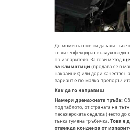
До момента сме ви давали съвети
се дизенфекцират въздуховодите 
по изпарителя. За този метод
ще
за климатици
(продава се в ма
накрайник) или дори качествен 
вариант е по-малко препоръчите
Как да го направиш
Намери дренажната тръба:
Об
под таблото, от страната на път
пасажерската седалка (често до 
тънка гумена тръбичка
. Това е
отвежда конденза от изпарит