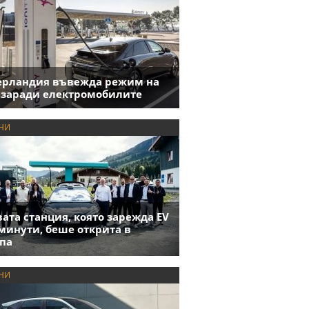
ерландия въвежда режим на
 заради електромобилите
НИ
ата станция, която зарежда EV
 минути, беше открита в
па
НИ