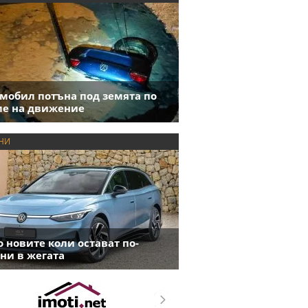
мобил потъна под земята по
е на движение
НИ
 новите коли остават по-
ни в жегата