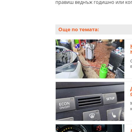
правиш веднъж годишно или ког
Още по темата: