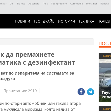
On Air
Gol
Tialoto
Az-jenata
Puls
Teenproblem
Automedia
Imoti.net
Rabota
НОВИНИ
ТЕСТ ДРАЙВ
ИСТОРИИ
ТЕХНИКА
ПОЛЕЗ
ПОСЛ
ак да премахнете
НОВИ
атика с дезинфектант
ват по изпарителя на системата за
въздуха
Прочитания: 2919
Toyo
кило
ри по-стари автомобили или такива втора
га мухлясала миризма, която излиза от
НОВИ