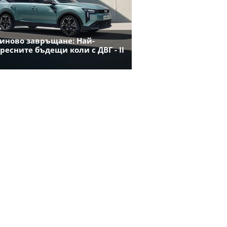
иново завръщане: Най-
ресните бъдещи коли с ДВГ - II