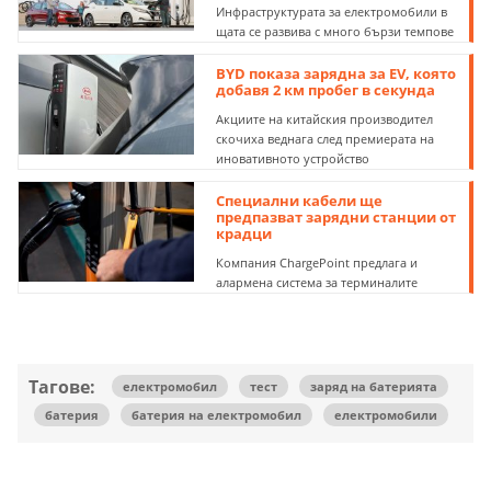
Инфраструктурата за електромобили в
щата се развива с много бързи темпове
BYD показа зарядна за EV, която
добавя 2 км пробег в секунда
Акциите на китайския производител
скочиха веднага след премиерата на
иновативното устройство
Специални кабели ще
предпазват зарядни станции от
крадци
Компания ChargePoint предлага и
алармена система за терминалите
Тагове:
електромобил
тест
заряд на батерията
батерия
батерия на електромобил
електромобили