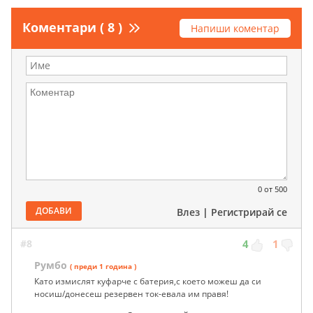
Коментари ( 8 )
Напиши коментар
0
от 500
ДОБАВИ
Влез
|
Регистрирай се
#8
4
1
Румбо
( преди 1 година )
Като измислят куфарче с батерия,с което можеш да си
носиш/донесеш резервен ток-евала им правя!