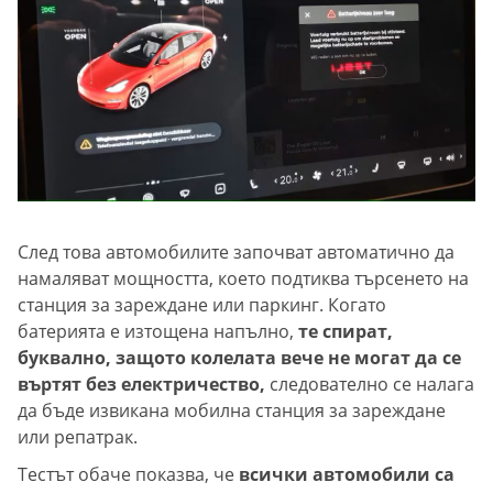
След това автомобилите започват автоматично да
намаляват мощността, което подтиква търсенето на
станция за зареждане или паркинг. Когато
батерията е изтощена напълно,
те спират,
буквално, защото колелата вече не могат да се
въртят без електричество,
следователно се налага
да бъде извикана мобилна станция за зареждане
или репатрак.
Тестът обаче показва, че
всички автомобили са