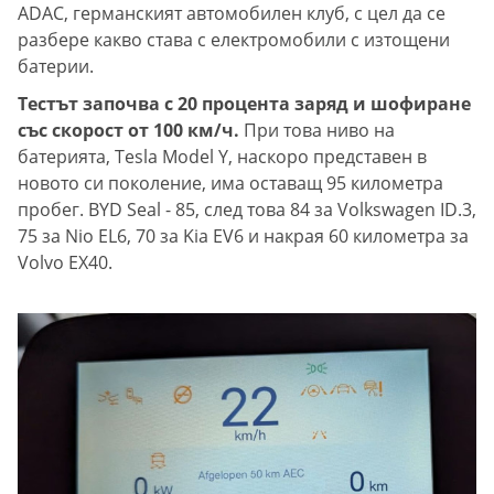
ADAC, германският автомобилен клуб, с цел да се
разбере какво става с електромобили с изтощени
батерии.
Тестът започва с 20 процента заряд и шофиране
със скорост от 100 км/ч.
При това ниво на
батерията, Tesla Model Y, наскоро представен в
новото си поколение, има оставащ 95 километра
пробег. BYD Seal - 85, след това 84 за Volkswagen ID.3,
75 за Nio EL6, 70 за Kia EV6 и накрая 60 километра за
Volvo EX40.