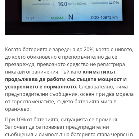
Когато батерията е заредена до 20%, което е нивото,
до което обикновено е препоръчително да се
презарежда, превозното средство не регистрира
никакви ограничения, тъй като
климатикът
продължава да работи със същата мощност и
ускорението е нормалното.
Следователно, няма
предупредителни съобщения, освен при два модела
от гореспоменатите, където батерията мига в
оранжево.
При 10% от батерията, ситуацията се променя.
Започват да се появяват предупредителни
съобщения и символът на батерията става червен в