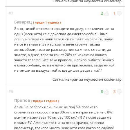
Сигнализирай за неуместен коментар
#7
2
1
Баварец
( преди 1 година )
Явно, никой от коментиращите по-долу, с изключение на
един (Асенката) се е докосвал до електромобил! Няма
лошо, но сами се навивате и си пишете на себе си, защо
не се навивате! За нас, които вече караме такива
автомобили, тези ви разсъждения са много смешни, да
знаете, а днес, това за как от 20% се изключва колата,
защото телефоните така правели, избива рибата! Всичко
е много хубаво, но мен лично ме притеснява, защо никой
не мисли за въздуха, който ще дишат децата ни?!?
Сигнализирай за неуместен коментар
#6
8
3
Пропов
( преди 1 година )
Аз ли не разбрах или...пише че под 5% повечето
ограничават скоростта до 30км/ч, а накрая пише че с 0%
всички изминават 10 км със 100 км/ч ?! И после защо ме
искаме EV. Ами лъжете ни на всяка крачка, за всеки
километър, толкова много неясноти кога какво се случва!