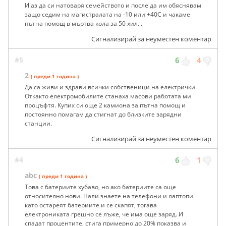
И аз да си натоваря семейството и после да им обяснявам
защо седим на магистралата на -10 или +40C и чакаме
пътна помощ в мъртва кола за 50 хил. .
Сигнализирай за неуместен коментар
#5
6
4
2
( преди 1 година )
Да са живи и здрави всички собственици на електрички.
Откакто електромобилите станаха масови работата ми
процъфтя. Купих си още 2 камиона за пътна помощ и
постоянно помагам да стигнат до близките зарядни
станции.
Сигнализирай за неуместен коментар
#4
6
1
abc
( преди 1 година )
Това с батериите хубаво, но ако батериите са още
относително нови. Нали знаете на телефони и лаптопи
като остареят батериите и се скапят, тогава
електрониката грешно се лъже, че има още заряд. И
спадат процентите, стига примерно до 20% показва и