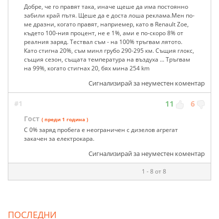
Добре, че го правят така, иначе щеше да има постоянно
забили край пътя. Щеше да е доста лоша реклама.Мен по-
ме дразни, когато правят, наприемер, като в Renault Zoe,
където 100-ния процент, не е 1%, ами е по-скоро 8% от
реалния заряд. Тествал съм - на 100% тръгвам лятото.
Като стигна 20%, съм минл грубо 290-295 км. Същия глокс,
същия сезон, същата температура на въздуха ... Тръгвам
на 99%, когато стигнах 20, бях мина 254 km
Сигнализирай за неуместен коментар
#1
11
6
Гост
( преди 1 година )
С 0% заряд пробега е неограничен с дизелов агрегат
закачен за електрокара.
Сигнализирай за неуместен коментар
1 - 8 от 8
ПОСЛЕДНИ