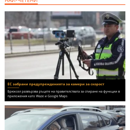
НАЙ-ЧЕТЕНИ
Бургас област, к.к.Слънчев Бряг, 65500
EUR
ЕС забрани предупрежденията за камери за скорост
Брюксел развързва ръцете на правителствата за спиране на функции в
приложения като Waze и Google Maps