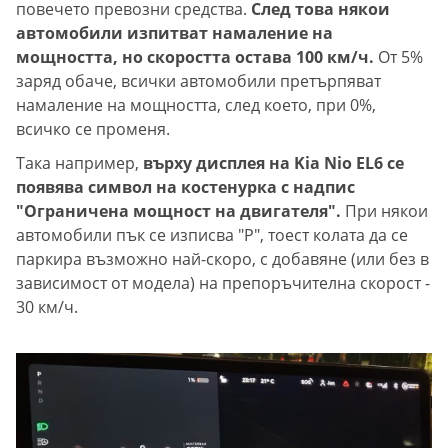
повечето превозни средства.
След това някои
автомобили изпитват намаление на
мощността, но скоростта остава 100 км/ч.
От 5%
заряд обаче, всички автомобили претърпяват
намаление на мощността, след което, при 0%,
всичко се променя.
Така например,
върху дисплея на Kia Nio EL6 се
появява символ на костенурка с надпис
"Ограничена мощност на двигателя".
При някои
автомобили пък се изписва "Р", тоест колата да се
паркира възможно най-скоро, с добавяне (или без в
зависимост от модела) на препоръчителна скорост -
30 км/ч.