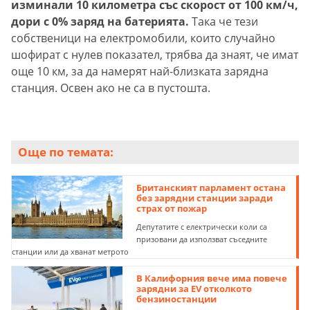
изминали 10 километра със скорост от 100 км/ч,
дори с 0% заряд на батерията.
Така че тези
собственици на електромобили, които случайно
шофират с нулев показател, трябва да знаят, че имат
още 10 км, за да намерят най-близката зарядна
станция. Освен ако не са в пустошта.
Още по темата:
Британският парламент остана
без зарядни станции заради
страх от пожар
Депутатите с електрически коли са
призовани да използват съседните
станции или да хванат метрото
В Калифорния вече има повече
зарядни за EV отколкото
бензиностанции