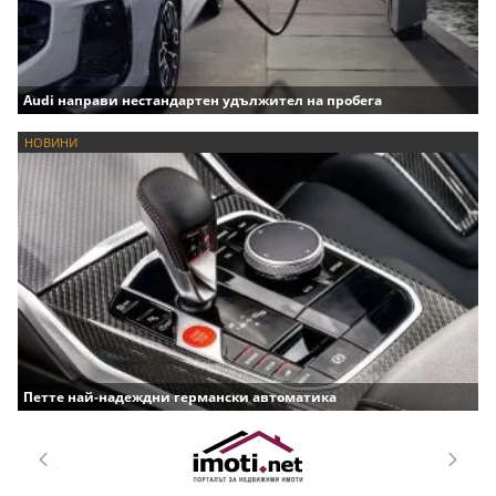
Audi направи нестандартен удължител на пробега
НОВИНИ
Петте най-надеждни германски автоматика