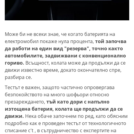
Може би не всеки знае, че когато батерията на
електромобил покаже нула процента,
той започва
да работи на един вид "резерва", точно както
автомобилите, задвижвани с конвенционално
гориво.
Всъщност, колата може да продължи да се
движи известно време, докато окончателно спре,
разбира се.
Тестът е важен, защото частично опровергава
безпокойството на много шофьори относно
презареждането,
тъй като дори с напълно
изтощена батерия, колата ще продължи да се
движи.
Нека обаче започнем по ред, като обясним
подробно как е проведен тестът от технологичното
списание c't , в сътрудничество с експертите на