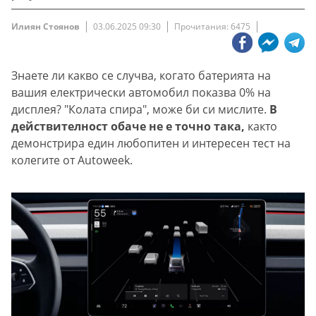
Илиян Стоянов
03.06.2025 09:30
Прочитания: 6475
Знаете ли какво се случва, когато батерията на
вашия електрически автомобил показва 0% на
дисплея? "Колата спира", може би си мислите.
В
действителност обаче не е точно така,
както
демонстрира един любопитен и интересен тест на
колегите от Autoweek.