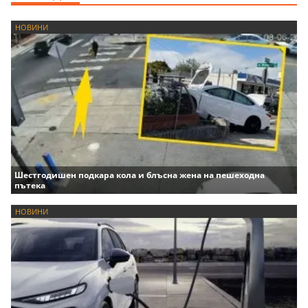
НОВИНИ
Шестгодишен подкара кола и блъсна жена на пешеходна
пътека
НОВИНИ