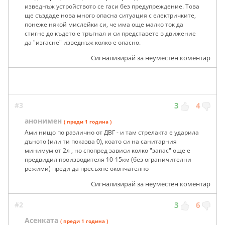
изведнъж устройството се гаси без предупреждение. Това
ще създаде нова много опасна ситуация с електричките,
понеже някой мислейки си, че има още малко ток да
стигне до където е тръгнал и си представете в движение
да "изгасне" изведнъж колко е опасно.
Сигнализирай за неуместен коментар
#3
3
4
анонимен
( преди 1 година )
Ами нищо по различно от ДВГ - и там стрелакта е ударила
дъното (или ти показва 0), коато си на санитарния
минимум от 2л , но спопред зависи колко "запас" още е
предвидил производителя 10-15км (без ограничителни
режими) преди да пресъхне окончателно
Сигнализирай за неуместен коментар
#2
3
6
Асенката
( преди 1 година )