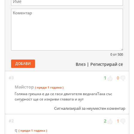
0
от 500
ДОБАВИ
Влез
|
Регистрирай се
#3
1
0
Майстор
( преди 1 година )
Голяма грешка е да се гаси двигателя веднагаТака със
сигурност ще се изкриви главата и аут
Сигнализирай за неуместен коментар
#2
2
1
q
( преди 1 година )