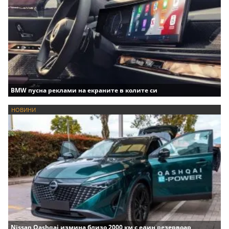
BMW пусна реклами на екраните в колите си
НОВИНИ
Nissan Qashqai измина близо 2000 км с един резервоар