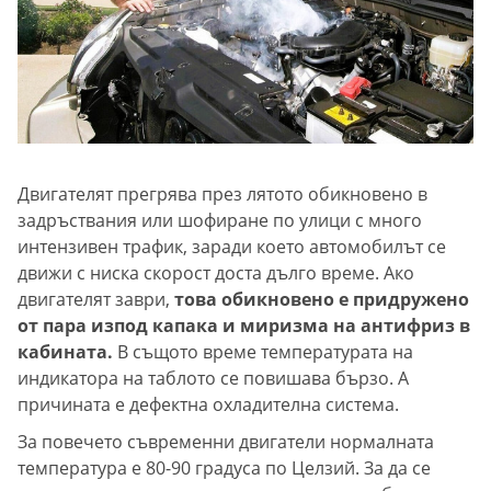
Двигателят прегрява през лятото обикновено в
задръствания или шофиране по улици с много
интензивен трафик, заради което автомобилът се
движи с ниска скорост доста дълго време. Ако
двигателят заври,
това обикновено е придружено
от пара изпод капака и миризма на антифриз в
кабината.
В същото време температурата на
индикатора на таблото се повишава бързо. А
причината е дефектна охладителна система.
За повечето съвременни двигатели нормалната
температура е 80-90 градуса по Целзий. За да се