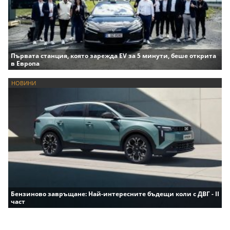
Първата станция, която зарежда EV за 5 минути, беше открита
в Европа
НОВИНИ
Бензиново завръщане: Най-интересните бъдещи коли с ДВГ - II
част