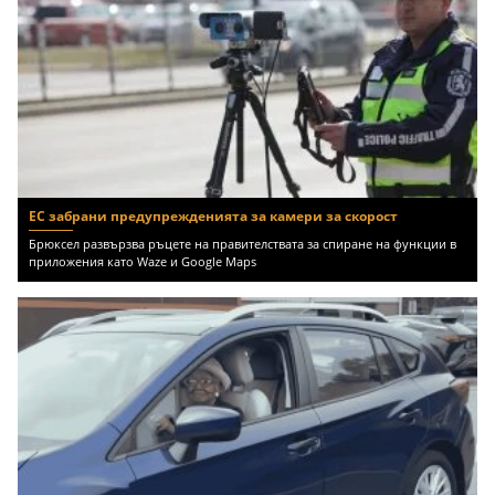
ЕС забрани предупрежденията за камери за скорост
Брюксел развързва ръцете на правителствата за спиране на функции в
приложения като Waze и Google Maps