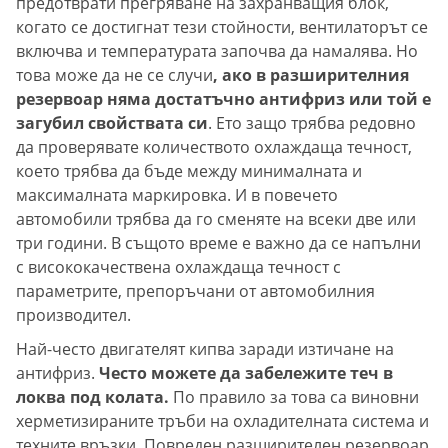
предотврати прегряване на захранващия блок,
когато се достигнат тези стойности, вентилаторът се
включва и температурата започва да намалява. Но
това може да не се случи
, ако в разширителния
резервоар няма достатъчно антифриз или той е
загубил свойствата си
. Ето защо трябва редовно
да проверявате количеството охлаждаща течност,
което трябва да бъде между минималната и
максималната маркировка. И в повечето
автомобили трябва да го сменяте на всеки две или
три години. В същото време е важно да се напълни
с висококачествена охлаждаща течност с
параметрите, препоръчани от автомобилния
производител.
Най-често двигателят кипва заради изтичане на
антифриз.
Често можете да забележите теч в
локва под колата.
По правило за това са виновни
херметизираните тръби на охладителната система и
техните връзки. Повреден разширителен резервоар