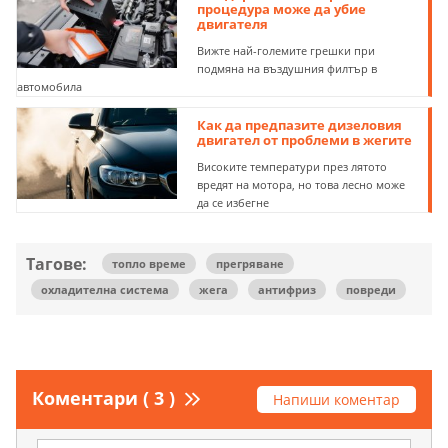
процедура може да убие
двигателя
Вижте най-големите грешки при
подмяна на въздушния филтър в
автомобила
Как да предпазите дизеловия
двигател от проблеми в жегите
Високите температури през лятото
вредят на мотора, но това лесно може
да се избегне
Тагове:
топло време
прегряване
охладителна система
жега
антифриз
повреди
Коментари ( 3 )
Напиши коментар