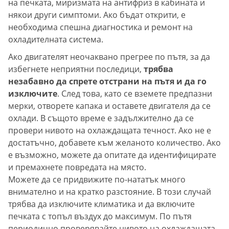
на печката, миризмата на антифриз в кабината и
някои други симптоми. Ако бъдат открити, е
необходима спешна диагностика и ремонт на
охладителната система.
Ако двигателят неочаквано прегрее по пътя, за да
избегнете неприятни последици,
трябва
незабавно да спрете отстрани на пътя и да го
изключите
. След това, като се вземете предпазни
мерки, отворете капака и оставете двигателя да се
охлади. В същото време е задължително да се
провери нивото на охлаждащата течност. Ако не е
достатъчно, добавете към желаното количество. Ако
е възможно, можете да опитате да идентифицирате
и премахнете повредата на място.
Можете да се придвижите по-нататък много
внимателно и на кратко разстояние. В този случай
трябва да изключите климатика и да включите
печката с топъл въздух до максимум. По пътя
периодично проверявайте нивото на охлаждащата