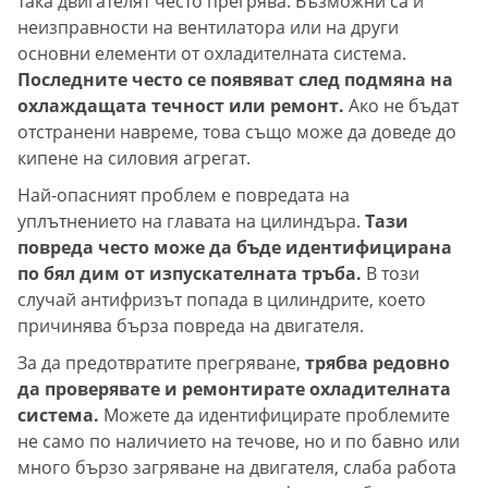
така двигателят често прегрява. Възможни са и
неизправности на вентилатора или на други
основни елементи от охладителната система.
Последните често се появяват след подмяна на
охлаждащата течност или ремонт.
Ако не бъдат
отстранени навреме, това също може да доведе до
кипене на силовия агрегат.
Най-опасният проблем е повредата на
уплътнението на главата на цилиндъра.
Тази
повреда често може да бъде идентифицирана
по бял дим от изпускателната тръба.
В този
случай антифризът попада в цилиндрите, което
причинява бърза повреда на двигателя.
За да предотвратите прегряване,
трябва редовно
да проверявате и ремонтирате охладителната
система.
Можете да идентифицирате проблемите
не само по наличието на течове, но и по бавно или
много бързо загряване на двигателя, слаба работа