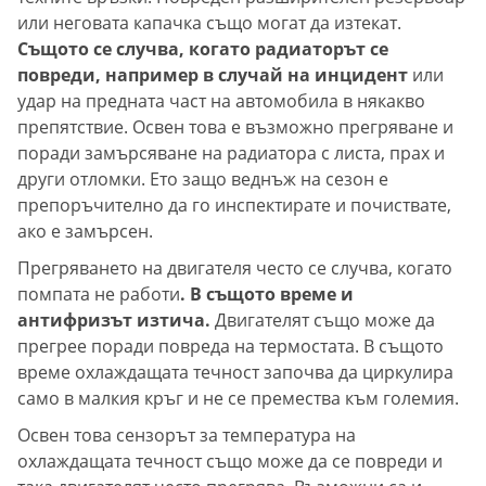
или неговата капачка също могат да изтекат.
Същото се случва, когато радиаторът се
повреди, например в случай на инцидент
или
удар на предната част на автомобила в някакво
препятствие. Освен това е възможно прегряване и
поради замърсяване на радиатора с листа, прах и
други отломки. Ето защо веднъж на сезон е
препоръчително да го инспектирате и почиствате,
ако е замърсен.
Прегряването на двигателя често се случва, когато
помпата не работи
. В същото време и
антифризът изтича.
Двигателят също може да
прегрее поради повреда на термостата. В същото
време охлаждащата течност започва да циркулира
само в малкия кръг и не се премества към големия.
Освен това сензорът за температура на
охлаждащата течност също може да се повреди и