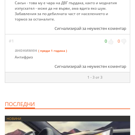
Сакън - това му е чара на ДВГ пърдака, както и моднатия
изпускател - може да не върви, ама вдига яко шум.
Забавления за по-дебилната част от населението и
тормоз за останалите.
Сигнализирай за неуместен коментар
#1
0
0
анонимен
( преди 1 година )
Антифриз
Сигнализирай за неуместен коментар
1 - 3 от 3
ПОСЛЕДНИ
НОВИНИ