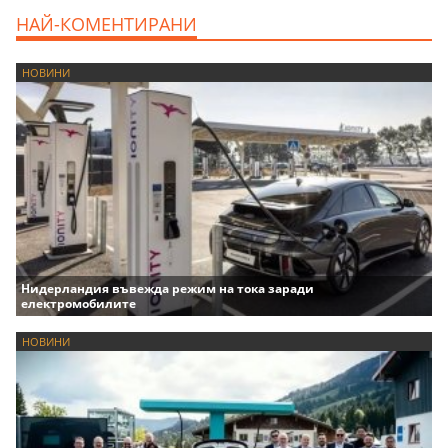
НАЙ-КОМЕНТИРАНИ
НОВИНИ
Нидерландия въвежда режим на тока заради
електромобилите
НОВИНИ