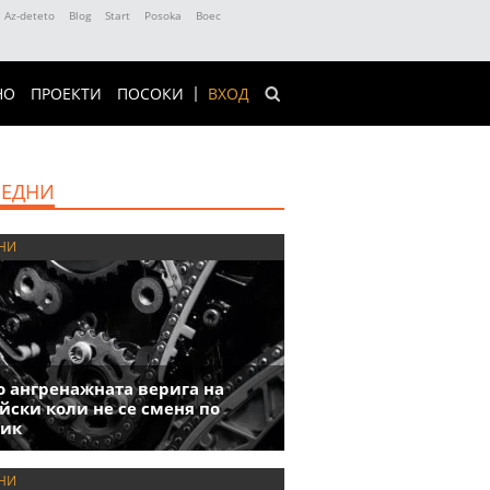
Az-deteto
Blog
Start
Posoka
Boec
НО
ПРОЕКТИ
ПОСОКИ
ВХОД
ЕДНИ
НИ
 ангренажната верига на
йски коли не се сменя по
фик
НИ