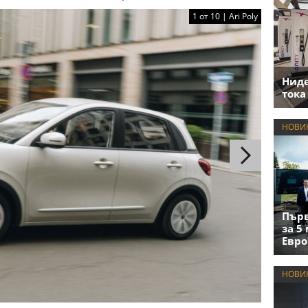
1 от 10 | Ari Poly
Нид
тока
НОВИ
Първ
за 5
Евро
НОВИ