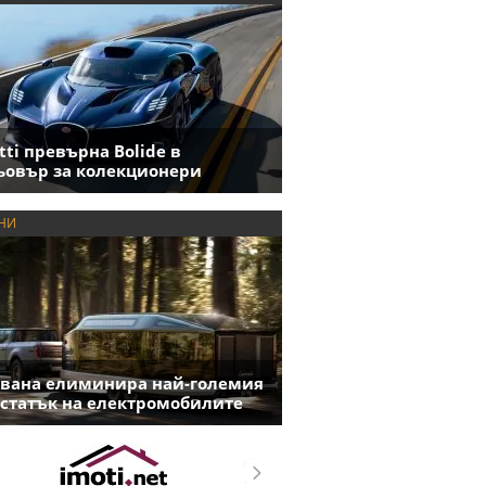
tti превърна Bolide в
овър за колекционери
НИ
вана елиминира най-големия
статък на електромобилите