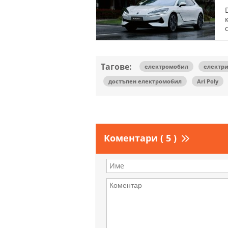
Тагове:
електромобил
електр
достъпен електромобил
Ari Poly
Коментари ( 5 )