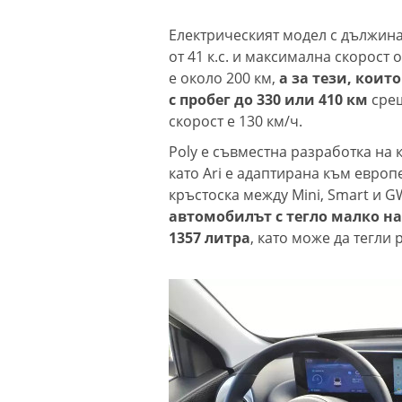
Електрическият модел с дължина
от 41 к.с. и максимална скорост 
е около 200 км,
а за тези, които
с пробег до 330 или 410 км
сре
скорост е 130 км/ч.
Poly е съвместна разработка на 
като Ari е адаптирана към евро
кръстоска между Mini, Smart и G
автомобилът с тегло малко на
1357 литра
, като може да тегли 