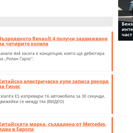
Бенз
инте
част
Възроденото Renault 4 получи задвижване
на четирите колела
Savane 4x4 засега е концепция, която ще дебютира
на „Ролан Гарос“.
Китайско електрическо купе записа рекорд
на Гинес
Exlantix ES изпревари 16 автомобила за 30 секунди,
движейки се между тях (ВИДЕО)
Китайската марка, създадена от Mercedes,
идва в Европа