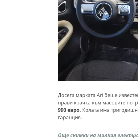
Досега марката Ari беше известе
прави крачка към масовите потр
990 евро.
Колата има тригодишна
гаранция.
Още снимки на малкия електро