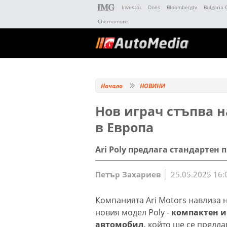
Investor
Dnes
Bloombergtv
Bulgaria 
Chernomore
Начало
НОВИНИ
Нов играч стъпва 
в Европа
Ari Poly предлага стандартен п
Петър Захариев
25.05.2025 16:
Компанията Ari Motors навлиза н
новия модел Poly -
компактен и
автомобил,
който ще се предла