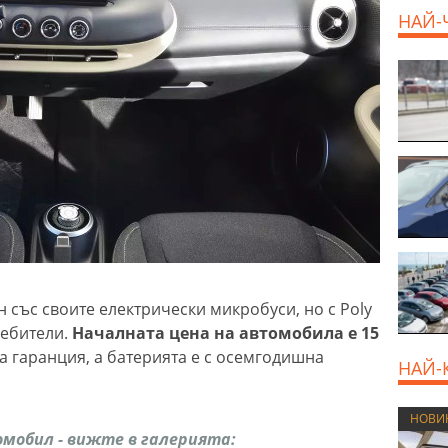
НАЙ-
н със своите електрически микробуси, но с Poly
ебители.
Началната цена на автомобила е 15
 гаранция, а батерията е с осемгодишна
НАЙ-
НОВИ
мобил - вижте в галерията: