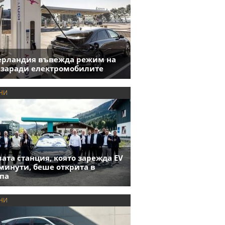
ерландия въвежда режим на
 заради електромобилите
НИ
ата станция, която зарежда EV
 минути, беше открита в
па
НИ