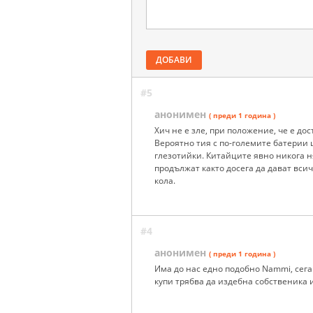
ДОБАВИ
#5
анонимен
( преди 1 година )
Хич не е зле, при положение, че е дос
Вероятно тия с по-големите батерии щ
глезотийки. Китайците явно никога н
продължат както досега да дават вси
кола.
#4
анонимен
( преди 1 година )
Има до нас едно подобно Nammi, сега 
купи трябва да издебна собственика и