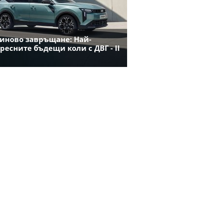
иново завръщане: Най-
ресните бъдещи коли с ДВГ - II