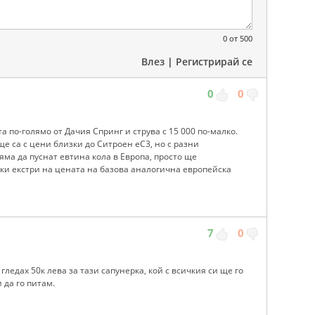
0
от 500
Влез
|
Регистрирай се
0
0
та по-голямо от Дачия Спринг и струва с 15 000 по-малко.
е са с цени близки до Ситроен еС3, но с разни
яма да пуснат евтина кола в Европа, просто ще
чки екстри на цената на базова аналогична европейска
7
0
гледах 50к лева за тази сапунерка, кой с всичкия си ще го
 да го питам.