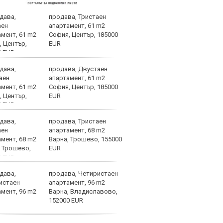
продава, Тристаен
Левс
апартамент, 61 m2
конт
София, Център, 185000
днес
EUR
продава, Двустаен
След
апартамент, 61 m2
евро
София, Център, 185000
„Лев
EUR
„Лок
в първенството на Българ
продава, Тристаен
Пеп 
апартамент, 68 m2
Куку
Варна, Трошево, 155000
EUR
продава, Четиристаен
Напо
апартамент, 96 m2
напа
Варна, Владиславово,
за з
152000 EUR