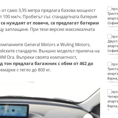
РЗИ: Растат случаите на
 от само 3,95 метра предлага базова мощност
затлъстяване сред
от 100 км/ч. Пробегът със стандартната батерия
учениците във
 се нуждаят от повече, се предлагат батерии
Варненско
щу заплащане. При тези версии максималната
Временно са
преустановени
компаниите General Motors и Wuling Motors,
административните
пейските стандарти. Външно моделът прилича на
услуги в КАТ - Варна и
Трето РУ
WM Ora. Въпреки своята компактност,
д тон предлага багажник с обем от 462 до
Сред еврейските
ремарке с тегло до 800 кг.
младежи в Банско
имало и нидерландци
Тийнейджърите били
повече от час жертвата
си на Младежкия хълм в
Пловдив