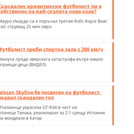
Скандален аржентински футболист ли е
собственик на най-скъпата нова кола?
Мауро Икарди си е поръчал третия Rolls Royce Boat
Tail, струващ 25 млн евро
Футболист проби спортна зала с 200 км/ч
Минути преди зверската катастрофа вътре имало
играещи деца (ВИДЕО)
Nissan Skyline бе посветен на футболист,
вкарал скандален гол
Италианци украсиха GT-R34 в чест на
японеца Танака, реализирал за 2:1 срещу Испания
на мондиала в Катар