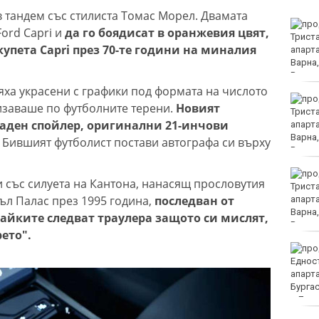
 тандем със стилиста Томас Морел. Двамата
32-ма души са ранени ва
ord Capri и
да го боядисат в оранжевия цвят,
катастрофи през
купета Capri през 70-те години на миналия
последното денонощие
у нас
яха украсени с графики под формата на числото
Повдигнаха обвинение
визаваше по футболните терени.
Новият
срещу 18-годишния
заден спойлер, оригинални 21-инчови
младеж за убийството
на чичо му с кол
.
Бившият футболист постави автографа си върху
Първо офицерско
и със силуета на Кантона, нанасящ прословутия
звание за випуск 2026
ъл Палас през 1995 година,
последван от
на ВВМУ „Н. Й.
Вапцаров“
айките следват траулера защото си мислят,
ето".
Командирът на ВМС:
Унищожили сме 6
плаващи мини, 3
надводни дрона и са
десетки остатъци от военно оборудване