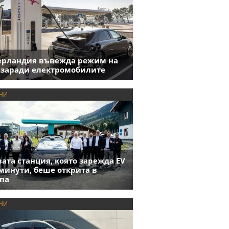
ерландия въвежда режим на
 заради електромобилите
НИ
ата станция, която зарежда EV
 минути, беше открита в
па
НИ