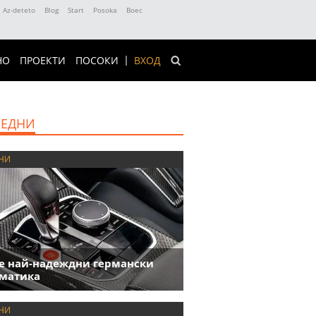
Az-deteto
Blog
Start
Posoka
Boec
НО
ПРОЕКТИ
ПОСОКИ
ВХОД
ЕДНИ
НИ
е най-надеждни германски
матика
НИ