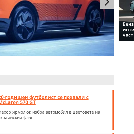
Бенз
инте
част
20-годишен футболист се похвали с
McLaren 570 GT
Йехор Ярмолюк избра автомобил в цветовете на
украинския флаг