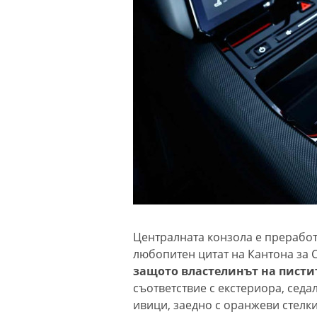
Централната конзола е преработ
любопитен цитат на Кантона за C
защото властелинът на пистит
съответствие с екстериора, сед
ивици, заедно с оранжеви стелки