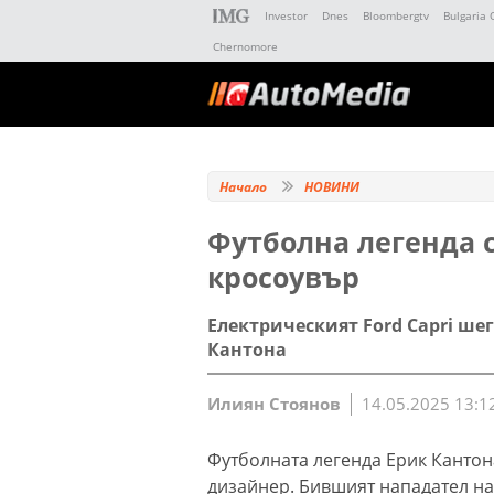
Investor
Dnes
Bloombergtv
Bulgaria 
Chernomore
Начало
НОВИНИ
Футболна легенда 
кросоувър
Електрическият Ford Capri ше
Кантона
Илиян Стоянов
14.05.2025 13:1
Футболната легенда Ерик Кантон
дизайнер. Бившият нападател н