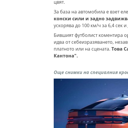
цвят.
За база на автомобила е взет ел
конски сили и задно задвижва
ускорява до 100 км/ч за 6,4 сек 
Бившият футболист коментира ор
идва от себеизразяването, неза
платното или на сцената.
Това C
Кантона".
Още снимки на специалния крос