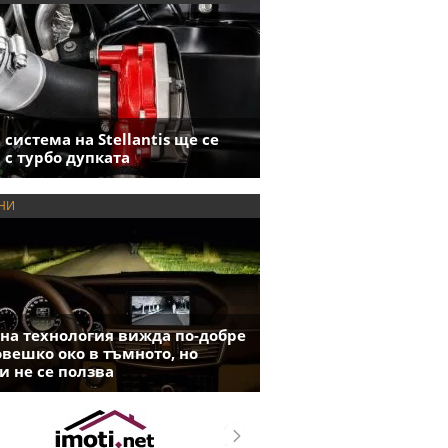
 система на Stellantis ще се
 с турбо дупката
НИ
на технология вижда по-добре
овешко око в тъмното, но
и не се ползва