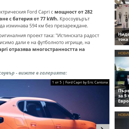
ектрическия Ford Capri с
мощност от 282
не с батерия от 77 kWh.
Кросоувърът
и да изминава 594 км без презареждане.
Нид
игиналния проект така: "Истинската радост
тока
висимо дали е на футболното игрище, на
apri отразява многостранността на
НОВИ
оувър - вижте в галерията:
1 от 5 | Ford Capri by Eric Cantona
Първ
за 5
Евро
НОВИ