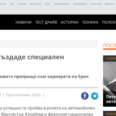
On Air
Gol
Tialoto
Az-jenata
Puls
Teenproblem
Automedia
Imoti.net
Rabota
НОВИНИ
ТЕСТ ДРАЙВ
ИСТОРИИ
ТЕХНИКА
ПОЛЕЗ
ПОСЛ
създаде специален
НОВИ
говито препраща към кариерата на Ерик
2
Прочитания: 2065
Петт
авто
а успешно се пробва в ролята на автомобилен
а Манчестър Юнайтед и френския национален
НОВИ