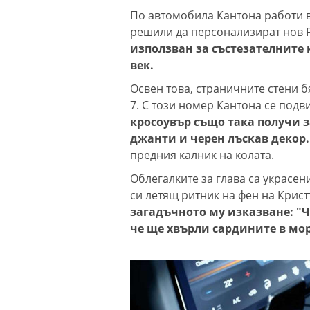
По автомобила Кантона работи в
решили да персонализират нов F
използван за състезателните 
век.
Освен това, страничните стени б
7. С този номер Кантона се под
кросоувър също така получи 
джанти и черен лъскав декор
предния калник на колата.
Облегалките за глава са украсен
си летящ ритник на фен на Крист
загадъчното му изказване: "Ч
че ще хвърли сардините в мор