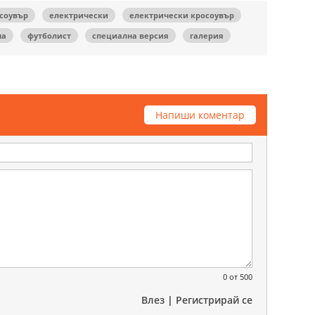
соувър
електрически
електрически кросоувър
на
футболист
специална версия
галерия
Напиши коментар
0
от 500
Влез
|
Регистрирай се