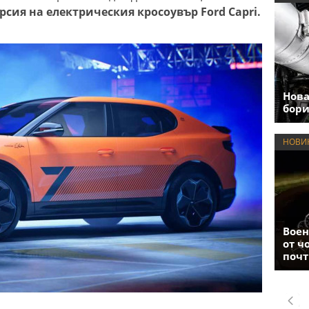
сия на електрическия кросоувър Ford Capri.
Нова
бори
НОВИ
Воен
от ч
почт