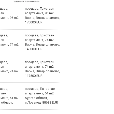
продава, Тристаен
Ювен
апартамент, 96 m2
Грег
Варна, Владиславово,
170000 EUR
продава, Тристаен
Фене
апартамент, 74 m2
стот
Варна, Владиславово,
Лука
149000 EUR
продава, Тристаен
Барс
апартамент, 74 m2
Френ
Варна, Владиславово,
напр
117500 EUR
раст
продава, Едностаен
Още 
апартамент, 51 m2
Мака
Бургас област,
с ЦС
с.Лозенец, 88638 EUR