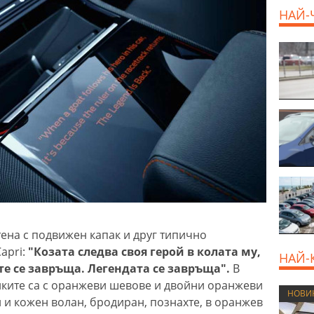
НАЙ-
EUR
ена с подвижен капак и друг типично
apri:
"Козата следва своя герой в колата му,
НАЙ-
е се завръща. Легендата се завръща".
В
алките са с оранжеви шевове и двойни оранжеви
НОВИ
 и кожен волан, бродиран, познахте, в оранжев