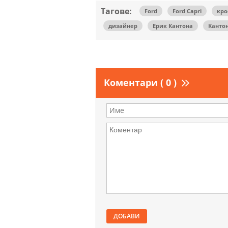
Тагове:
Ford
Ford Capri
кро
дизайнер
Ерик Кантона
Канто
Коментари ( 0 )
ДОБАВИ