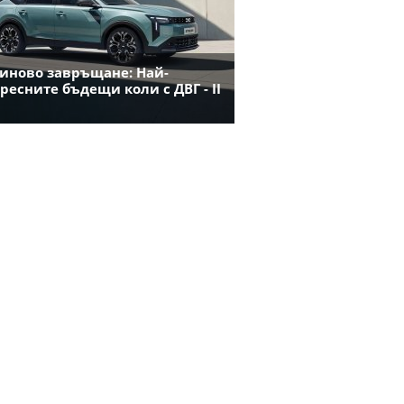
иново завръщане: Най-
ресните бъдещи коли с ДВГ - II