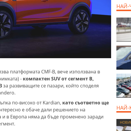
НАЙ-
лзва платформата CMF-B, вече използвана в
нимката) -
компактен SUV от сегмент B,
3
за развиващите се пазари, който споделя
andero.
ъпка по-високо от Kardian,
като съответно ще
НАЙ-
Интересно е обаче дали решението на
га и в Европа няма да бъде променено заради
НОВИ
егмент.