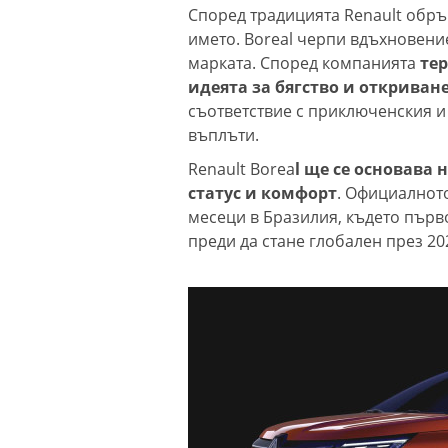
Според традицията Renault обр
името. Boreal черпи вдъхновени
марката. Според компанията
тер
идеята за бягство и откриван
съответствие с приключенския и 
въплъти.
Renault Borea
l ще се основава 
статус и комфорт
. Официалнот
месеци в Бразилия, където пър
преди да стане глобален през 20