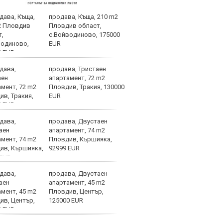
продава, Къща, 210 m2
Кими
Пловдив област,
любо
с.Войводиново, 175000
на С
EUR
продава, Тристаен
НА Ж
апартамент, 72 m2
Локо
Пловдив, Тракия, 130000
EUR
продава, Двустаен
Слаб
апартамент, 74 m2
Пловдив, Кършияка,
92999 EUR
продава, Двустаен
Безп
апартамент, 45 m2
Левс
Пловдив, Център,
съща
125000 EUR