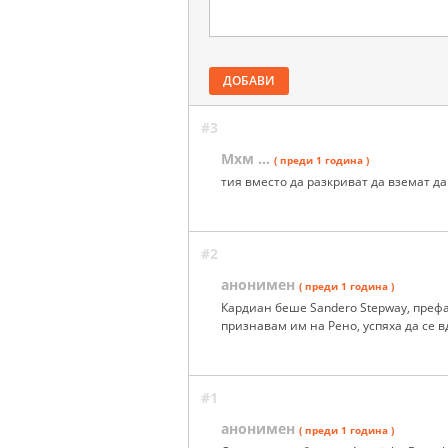
ДОБАВИ
#3
Мхм ...
( преди 1 година )
тия вместо да разкриват да вземат да 
#2
анонимен
( преди 1 година )
Кардиан беше Sandero Stepway, префас
признавам им на Рено, успяха да се 
#1
анонимен
( преди 1 година )