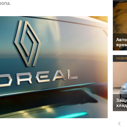
ропа.
Авто
врем
НОВИ
Защо
хлад