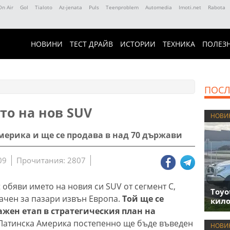
On Air
Gol
Tialoto
Az-jenata
Puls
Teenproblem
Automedia
Imoti.net
Rabota
НОВИНИ
ТЕСТ ДРАЙВ
ИСТОРИИ
ТЕХНИКА
ПОЛЕЗ
ПОСЛ
то на нов SUV
НОВИ
мерика и ще се продава в над 70 държави
09
Прочитания: 2807
обяви името на новия си SUV от сегмент C,
Toyo
чен за пазари извън Европа.
Той ще се
кило
ажен етап в стратегическия план на
 Латинска Америка постепенно ще бъде въведен
НОВИ