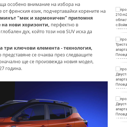
ъща особено внимание на избора на
Вечерен крос ще се
е от френския език, подчертавайки корените на
проведе тази събота в
минът "мек и хармоничен" припомня
Морската градина на
е на нови хоризонти,
перфектно в
Варна
глобален дух, който този нов SUV иска да
Тази събота: откриват
ловния сезон за пернат
на три ключови елемента - технология,
дивеч
о представяне се очаква през следващите
воначално ще се произвежда новия модел,
27 година.
ФК Девня гостува на
Атлетик (Провадия) за
Аматьорската купа
Национална мрежа за
децата:
Саморазправата не е
правосъдие след случая
с „ловци на педофили“