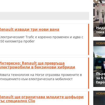
Нид
Renault извади три нови вана
тока
Електрическият Trafic е коренно променен и идва с
450 километра пробег
НОВИ
Интересно: Renault ще превръща
електромобили в бензинови хибриди
Първ
Новата технология на Horse отразява промените в
за 5
отношението към електрическата мобилност
Евро
НОВИ
Renault ще ограничава младите шофьори
със специално Clio