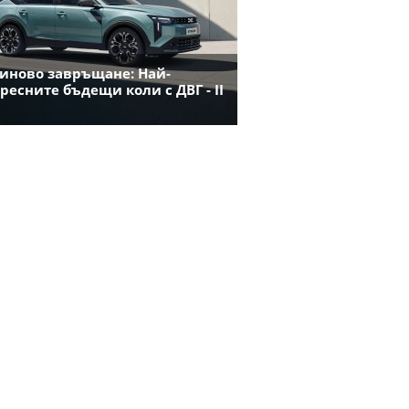
иново завръщане: Най-
ресните бъдещи коли с ДВГ - II