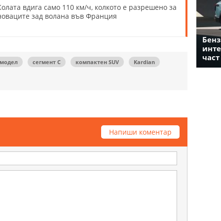
Колата вдига само 110 км/ч, колкото е разрешено за
новаците зад волана във Франция
Бенз
инте
част
 модел
сегмент C
компактен SUV
Kardian
Напиши коментар