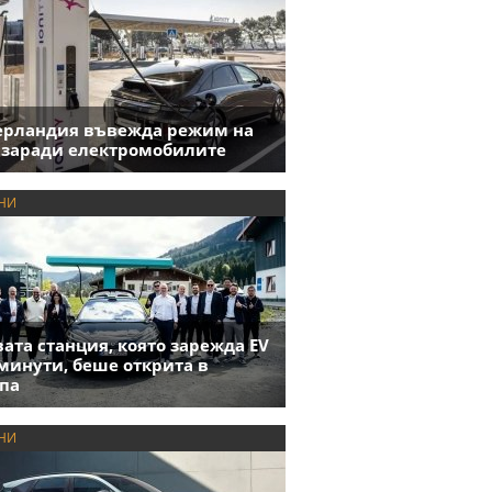
ерландия въвежда режим на
 заради електромобилите
НИ
ата станция, която зарежда EV
 минути, беше открита в
па
НИ