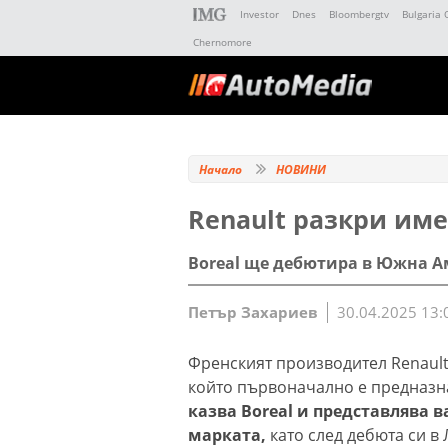
Investor
Dnes
Bloombergtv
Bulgaria 
Chernomore
Начало
НОВИНИ
Renault разкри име
Borеal ще дебютира в Южна А
Петър Захариев
30.04.2025 13:
Френският производител Renault 
който първоначално е предназна
казва Boreal и представлява в
марката,
като след дебюта си в