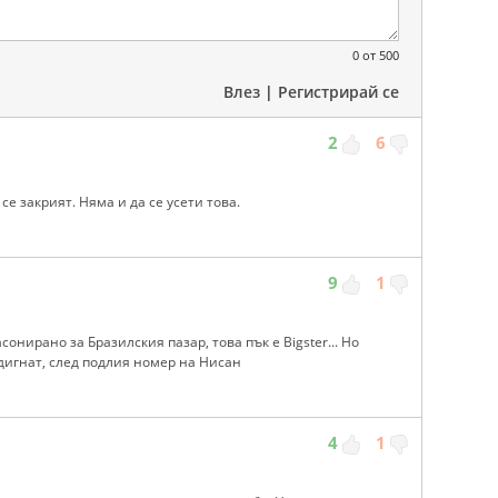
0
от 500
Влез
|
Регистрирай се
2
6
се закрият. Няма и да се усети това.
9
1
онирано за Бразилския пазар, това пък е Bigster... Но
вдигнат, след подлия номер на Нисан
4
1