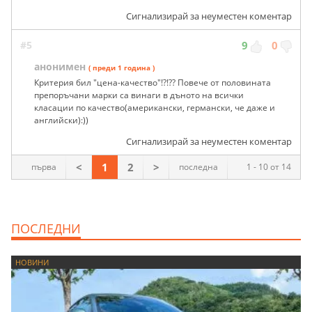
Сигнализирай за неуместен коментар
#5
9
0
анонимен
( преди 1 година )
Критерия бил "цена-качество"!?!?? Повече от половината
препоръчани марки са винаги в дъното на всички
класации по качество(американски, германски, че даже и
английски):))
Сигнализирай за неуместен коментар
<
1
2
>
първа
последна
1 - 10 от 14
ПОСЛЕДНИ
НОВИНИ