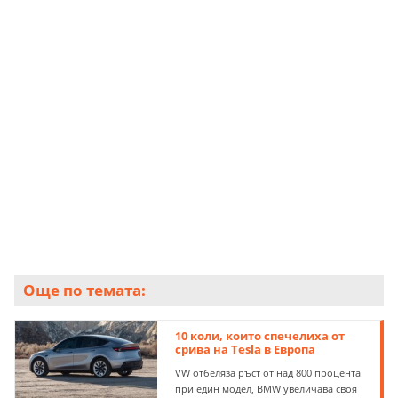
шестцилиндров двигател ще ви изкефят при
шофиране.
335i пък се усеща нещо като "младши" GT
автомобил благодарение на своя редови
шестцилиндров туин-турбо с 302 к.с. Но - бъдете
готови да отделите пари за нови
турбокомпресори, когато те неизбежно сдадат
багажа
Още по темата:
10 коли, които спечелиха от
срива на Tesla в Европа
VW отбеляза ръст от над 800 процента
при един модел, BMW увеличава своя