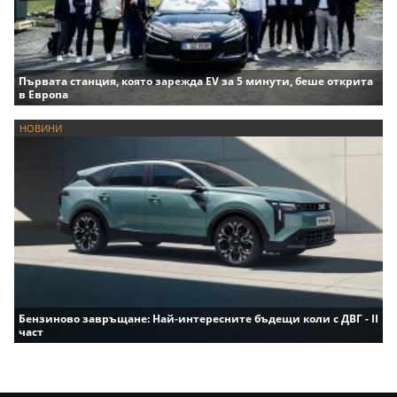
Първата станция, която зарежда EV за 5 минути, беше открита
в Европа
НОВИНИ
Бензиново завръщане: Най-интересните бъдещи коли с ДВГ - II
част