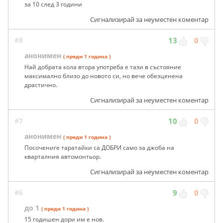
за 10 след 3 години
Сигнализирай за неуместен коментар
#8
13
0
анонимен
( преди 1 година )
Най добрата кола втора употреба е тази в състояние
максимално близо до новото си, но вече обезценена
драстично.
Сигнализирай за неуместен коментар
#7
10
0
анонимен
( преди 1 година )
Посочениге таратайки са ДОБРИ само за джоба на
кварталния автомонтьор.
Сигнализирай за неуместен коментар
#6
9
0
до 1
( преди 1 година )
15 годишен дори им е нов.