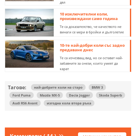
дял
10 изключителни коли,
произвеждани само година
Те са доказателство, че качеството не
винаги се мери в бройки и дълголетие
10-те най-добри коли със задно
предаване днес
Те са изчезващ вид, но си остават най-
забавните за онези, които умеят да
карат
Тагове:
най-добрите коли на старо
BMW 3
Ford Puma
Mazda MX-5
Dacia Jogger
Skoda Superb
Audi RS6 Avant
изгодна кола втора ръка