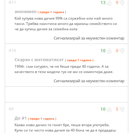
#11
13
9
анонимен
( преди 1 година )
Кой купува нова дачия 99% са служебни или най много
такси. Трябва наистина много да мразиш семейството си
че да купиш дачия за семейна кола
Сигнализирай за неуместен коментар
#10
10
0
Скаран с математикат
( преди 1 година )
1994г. съм сигурен, че не беше преди 40 години. А за
качеството в тези модели тук не ми се коментира даже.
Сигнализирай за неуместен коментар
#9
10
5
До #1
( преди 1 година )
Какви нови дачии те гонят бре, пише втора употреба.
Купи си ти чисто нова дачия за 40 бона че да я продадеш