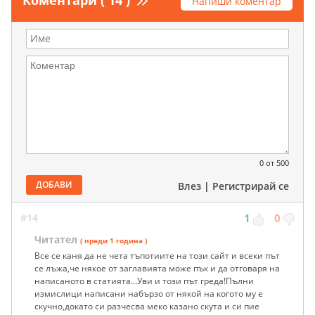
Коментари ( 14 )
Напиши коментар
0
от 500
ДОБАВИ
Влез
|
Регистрирай се
#14
1
0
Читател
( преди 1 година )
Все се каня да не чета тъпотиите на този сайт и всеки път
се лъжа,че някое от заглавията може пък и да отговаря на
написаното в статията...Уви и този път греда!Пълни
измислици написани набързо от някой на когото му е
скучно,докато си разчесва меко казано скута и си пие