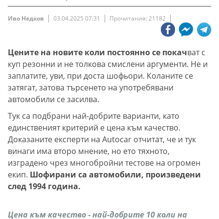
Иво Недков
03.04.2025 07:31
Прочитания: 21182
Цените на новите коли постоянно се покач
ват с
куп резонни и не толкова смислени аргументи. Не и
заплатите, уви, при доста шофьори. Коланите се
затягат, затова търсенето на употребявани
автомобили се засилва.
Тук са подбрани най-добрите варианти, като
единственият критерий е цена към качество.
Доказаните експерти на Autocar отчитат, че и тук
винаги има второ мнение, но ето тяхното,
изградено чрез многобройни тестове на огромен
екип.
Шофирани са автомобили, произведени
след 1994 година.
Цена към качество - най-добрите 10 коли на