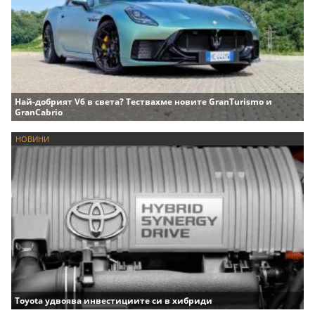
Най-добрият V6 в света? Тествахме новите GranTurismo и
GranCabrio
НОВИНИ
Toyota удвоява инвестициите си в хибриди