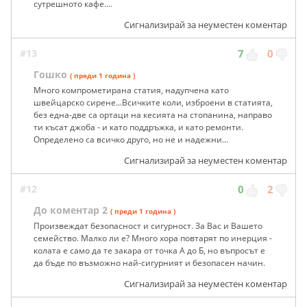
сутрешното кафе....
Сигнализирай за неуместен коментар
#13
7
0
Гошко
( преди 1 година )
Много компрометирана статия, надупчена като
швейцарско сирене...Всичките коли, изброени в статията,
без една-две са ортаци на кесията на стопанина, направо
ти късат джоба - и като поддръжка, и като ремонти.
Определено са всичко друго, но не и надежни...
Сигнализирай за неуместен коментар
#12
0
2
До коментар 2
( преди 1 година )
Произвеждат безопасност и сигурност. За Вас и Вашето
семейство. Малко ли е? Много хора повтарят по инерция -
колата е само да те закара от точка А до Б, но въпросът е
да бъде по възможно най-сигурният и безопасен начин.
Сигнализирай за неуместен коментар