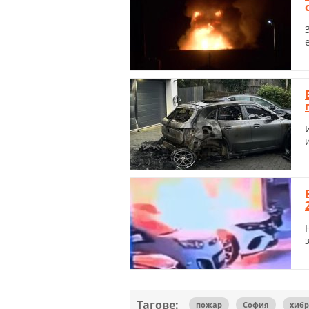
Тагове:
пожар
София
хибр