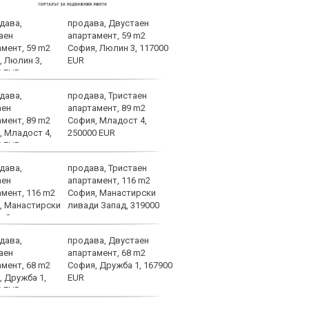
продава, Двустаен
Левс
апартамент, 59 m2
1948
София, Люлин 3, 117000
Евро
EUR
продава, Тристаен
ЦСКА
апартамент, 89 m2
Моск
София, Младост 4,
тота
250000 EUR
СНИ
продава, Тристаен
Левс
апартамент, 116 m2
рева
София, Манастирски
ливади Запад, 319000
продава, Двустаен
Олим
апартамент, 68 m2
офер
София, Дружба 1, 167900
Левс
EUR
кате