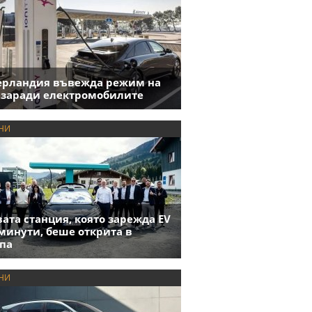
ерландия въвежда режим на
 заради електромобилите
НИ
ата станция, която зарежда EV
 минути, беше открита в
па
НИ