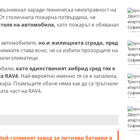
 възникнал заради техническа неизправност на
Виц на деня - 7 август
От столичната пожарна потвърдиха, че
ателя на автомобила,
като пожарът е обхванал
о автомобилите,
но и жилищната сграда, пред
Арестуваха още двама
служители на ВиК-
снимките става ясно, че са избити прозорците на
Бургас
нали климатици.
обили,
като единственият хибрид сред тях е
a RAV4.
Най-вероятно именно тя се е запалила,
Мачовете по ТВ днес (7
август)
жара. Пламъците обаче няма как да са тръгнали
ната част на RAV4.
EUR
Без ток във Варна на 7
август 2026
Най-големият завод за литиеви батерии в