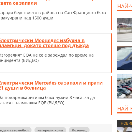
света се запали
НАЙ-
Заради бедствието в района на Сан Франциско бяха
евакуирани над 1500 души
800 E
Електрически Мерцедес избухна в
пламъци, докато стоеше под дъжда
Изгорелият EQA не се е зареждал по време на
инцидента (ВИДЕО)
Електрически Mercedes се запали и прати
21 души в болница
На пожарникарите им бяха нужни 8 часа, за да
загасят пламналия EQE (ВИДЕО)
НАЙ-
НОВИ
иден автомобил
изгорели коли
Лозенец