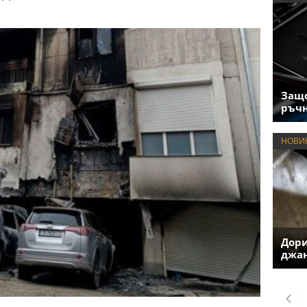
Защо
ръчн
НОВИ
Дори
джан