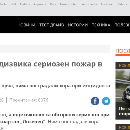
On Air
Gol
Tialoto
Az-jenata
Puls
Teenproblem
Automedia
Imoti.net
Rabota
НОВИНИ
ТЕСТ ДРАЙВ
ИСТОРИИ
ТЕХНИКА
ПОЛЕЗ
ПОСЛ
дизвика сериозен пожар в
НОВИ
горял, няма пострадали хора при инцидента
28
Прочитания: 8076
Пет 
стар
лно
, а още няколко са обгорени сериозно при
квартал „Лозенец“.
Няма пострадали хора
НОВИ
Р.