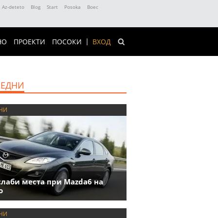
Az-deteto
Blog
Start
Posoka
Boec
НО
ПРОЕКТИ
ПОСОКИ
ВХОД
ЕДНИ
НИ
слаби места при Mazda6 на
о
НИ