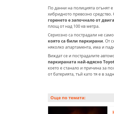
По данни на полицията огънят е
хибридното превозно средство. 
горенето е започнало от двиг
площ от над 100 кв метра.
Сериозно са пострадали не сам
която са били паркирани
. От 
няколко апартамента, има и пад
Виждат се и пострадалите автом
паркираната най-вдясно Toyot
което е станало и причина за по
от батерията, тъй като тя е в зад
Още по темата: