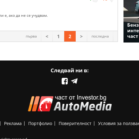
 е, ако да не се учудвам.
Бенз
инте
част
<
1
2
>
първа
последна
Следвай ни в:
Реклама
Портфолио
Поверителност
Условия за ползва