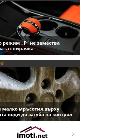
 режим „P“ не замества
ата спирачка
НИ
 малко мръсотия върху
та води до загуба на контрол