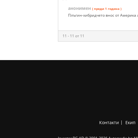
анонимен
( преди 1 година )
Плъгин-хибридчето внос от Америка ли
11 - 11 от 11
Контакти
Екип