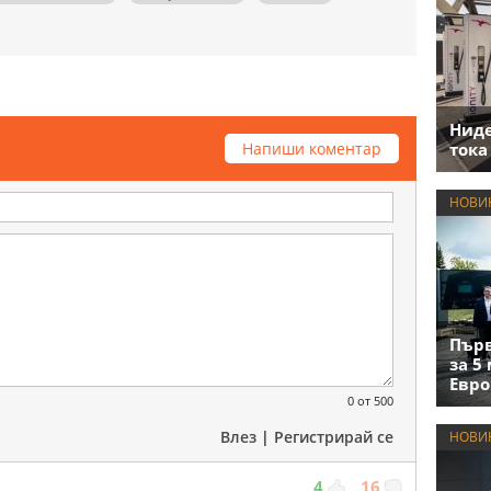
Нид
Напиши коментар
тока
НОВИ
Първ
за 5
Евро
0
от 500
Влез
|
Регистрирай се
НОВИ
4
16