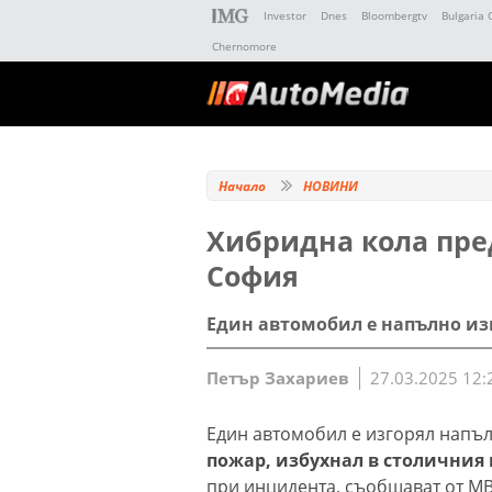
Investor
Dnes
Bloombergtv
Bulgaria 
Chernomore
Начало
НОВИНИ
Хибридна кола пре
София
Един автомобил е напълно из
Петър Захариев
27.03.2025 12:
Един автомобил е изгорял напъ
пожар, избухнал в столичния 
при инцидента, съобщават от МВ