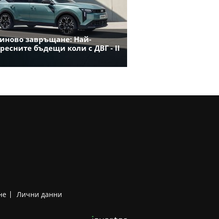
иново завръщане: Най-
ресните бъдещи коли с ДВГ - II
не
Лични данни