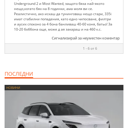
Underground 2 и Most Wanted, защото бяха най-якото
нещо,когато бях на 8 годинки, ама моля ви се.
Реалистично, ако искаш да тунинговаш нещо стари, 335i
имат стабилни попадения, като едно чипосване, филтри
и аусих споконо за 4 бона банливаш 40-60 коня, батьо! За
10-20 боббона още, може д ая закараш и на 460 к.с.
Сигнализирай за неуместен коментар
1 - 6 от 6
ПОСЛЕДНИ
НОВИНИ