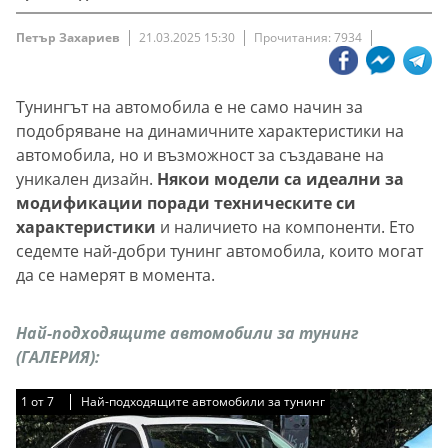
Петър Захариев
21.03.2025 15:30
Прочитания: 7934
Тунингът на автомобила е не само начин за
подобряване на динамичните характеристики на
автомобила, но и възможност за създаване на
уникален дизайн.
Някои модели са идеални за
модификации поради техническите си
характеристики
и наличието на компоненти. Ето
седемте най-добри тунинг автомобила, които могат
да се намерят в момента.
Най-подходящите автомобили за тунинг
(ГАЛЕРИЯ):
1
1
1
1
1
1
1
от
от
от
от
от
от
от
7
7
7
7
7
7
7
Най-подходящите автомобили за тунинг
Най-подходящите автомобили за тунинг
Най-подходящите автомобили за тунинг
Най-подходящите автомобили за тунинг
Най-подходящите автомобили за тунинг
Най-подходящите автомобили за тунинг
Най-подходящите автомобили за тунинг