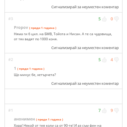
Сигнализирай за неуместен коментар
#3
5
0
Propov
( преди 1 година )
Няма ги 6 цил. на БМВ, Тойота и Нисан. А те са чудовища,
от тях вадят по 1000 коня.
Сигнализирай за неуместен коментар
#2
5
4
1
( преди 1 година )
Що минус бе, хетърчета?
Сигнализирай за неуместен коментар
#1
7
9
анонимен
( преди 1 година )
Хора! Някой от тея коли са от 90-те! И аз съм фен на