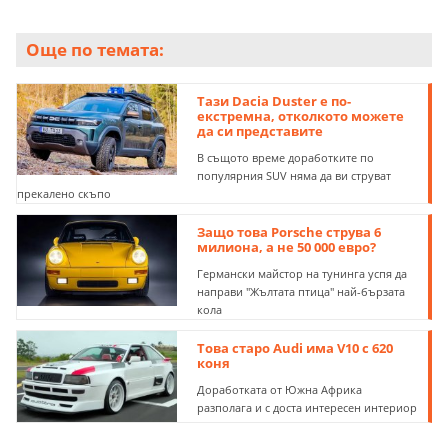
Още по темата:
Тази Dacia Duster е по-
екстремна, отколкото можете
да си представите
В същото време доработките по
популярния SUV няма да ви струват
прекалено скъпо
Защо това Porsche струва 6
милиона, а не 50 000 евро?
Германски майстор на тунинга успя да
направи "Жълтата птица" най-бързата
кола
Това старо Audi има V10 с 620
коня
Доработката от Южна Африка
разполага и с доста интересен интериор