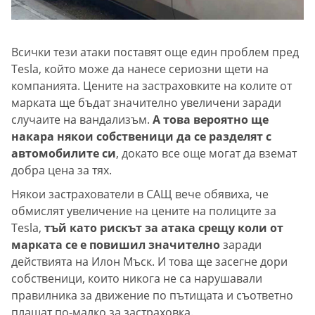
Всички тези атаки поставят още един проблем пред
Tesla, който може да нанесе сериозни щети на
компанията. Цените на застраховките на колите от
марката ще бъдат значително увеличени заради
случаите на вандализъм.
А това вероятно ще
накара някои собственици да се разделят с
автомобилите си
, докато все още могат да вземат
добра цена за тях.
Някои застрахователи в САЩ вече обявиха, че
обмислят увеличение на цените на полиците за
Tesla,
тъй като рискът за атака срещу коли от
марката се е повишил значително
заради
действията на Илон Мъск. И това ще засегне дори
собственици, които никога не са нарушавали
правилника за движение по пътищата и съответно
плащат по-малко за застраховка.