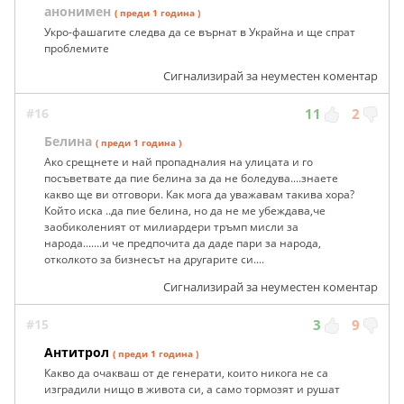
анонимен
( преди 1 година )
Укро-фашагите следва да се върнат в Украйна и ще спрат
проблемите
Сигнализирай за неуместен коментар
#16
11
2
Белина
( преди 1 година )
Ако срещнете и най пропадналия на улицата и го
посъветвате да пие белина за да не боледува....знаете
какво ще ви отговори. Как мога да уважавам такива хора?
Който иска ..да пие белина, но да не ме убеждава,че
заобиколеният от милиардери тръмп мисли за
народа.......и че предпочита да даде пари за народа,
отколкото за бизнесът на другарите си....
Сигнализирай за неуместен коментар
#15
3
9
Антитрол
( преди 1 година )
Какво да очакваш от де генерати, които никога не са
изградили нищо в живота си, а само тормозят и рушат