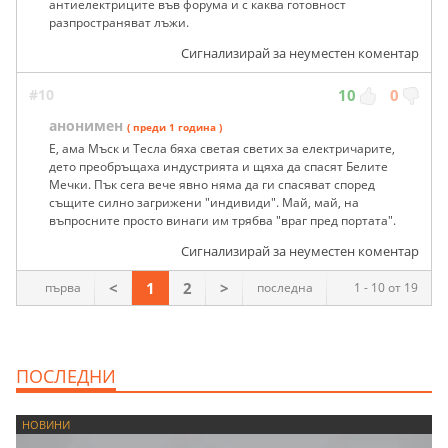
антиелектриците във форума и с каква готовност
разпространяват лъжи.
Сигнализирай за неуместен коментар
#10
10
0
анонимен
( преди 1 година )
Е, ама Мъск и Тесла бяха светая светих за електричарите,
дето преобръщаха индустрията и щяха да спасят Белите
Мечки. Пък сега вече явно няма да ги спасяват според
същите силно загрижени "индивиди". Май, май, на
въпросните просто винаги им трябва "враг пред портата".
Сигнализирай за неуместен коментар
<
1
2
>
първа
последна
1 - 10 от 19
ПОСЛЕДНИ
НОВИНИ