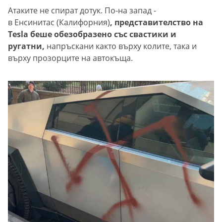
Атаките не спират дотук. По-на запад -
в Енсинитас (Калифорния)
, представителство на
Tesla беше обезобразено със свастики и
ругатни,
напръскани както върху колите, така и
върху прозорците на автокъща.