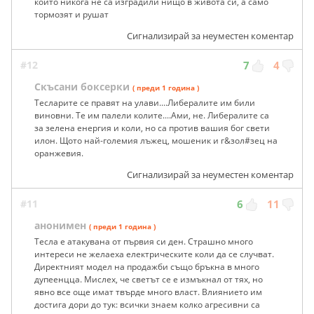
които никога не са изградили нищо в живота си, а само
тормозят и рушат
Сигнализирай за неуместен коментар
#12
7
4
Скъсани боксерки
( преди 1 година )
Тесларите се правят на улави....Либералите им били
виновни. Те им палели колите....Ами, не. Либералите са
за зелена енергия и коли, но са против вашия бог свети
илон. Щото най-големия лъжец, мошеник и г&зол#зец на
оранжевия.
Сигнализирай за неуместен коментар
#11
6
11
анонимен
( преди 1 година )
Тесла е атакувана от първия си ден. Страшно много
интереси не желаеха електрическите коли да се случват.
Директният модел на продажби също бръкна в много
дупеенцца. Мислех, че светът се е измъкнал от тях, но
явно все още имат твърде много власт. Влиянието им
достига дори до тук: всички знаем колко агресивни са