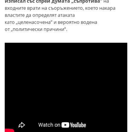
изписал със спрей думата „съпротива“
на
входните врати на съоръжението, което накара
властите да определят атаката
като „целенасочена“ и вероятно водена
от „политически причини“.