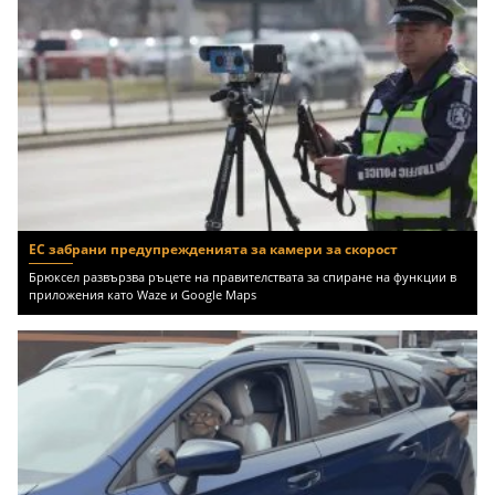
ЕС забрани предупрежденията за камери за скорост
Брюксел развързва ръцете на правителствата за спиране на функции в
приложения като Waze и Google Maps