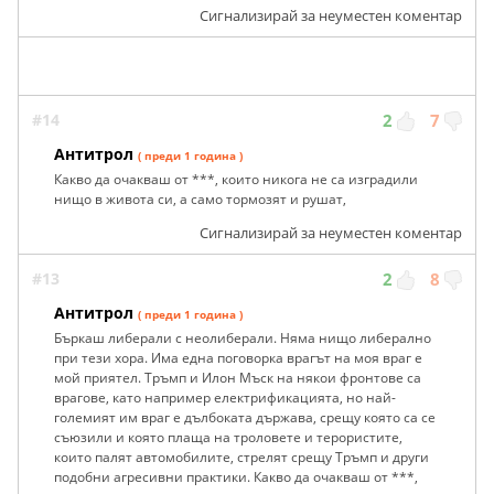
Сигнализирай за неуместен коментар
#14
2
7
Антитрол
( преди 1 година )
Какво да очакваш от ***, които никога не са изградили
нищо в живота си, а само тормозят и рушат,
Сигнализирай за неуместен коментар
#13
2
8
Антитрол
( преди 1 година )
Бъркаш либерали с неолиберали. Няма нищо либерално
при тези хора. Има една поговорка врагът на моя враг е
мой приятел. Тръмп и Илон Мъск на някои фронтове са
врагове, като например електрификацията, но най-
големият им враг е дълбоката държава, срещу която са се
съюзили и която плаща на троловете и терористите,
които палят автомобилите, стрелят срещу Тръмп и други
подобни агресивни практики. Какво да очакваш от ***,