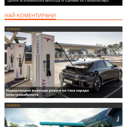
Щетите за италианската автокъща се оценяват на 5 милиона евро
НАЙ-КОМЕНТИРАНИ
НОВИНИ
Нидерландия въвежда режим на тока заради
електромобилите
НОВИНИ