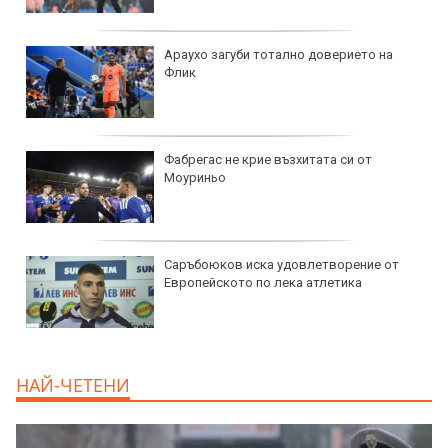
Араухо загуби тотално доверието на
Флик
Фабрегас не крие възхитата си от
Моуриньо
Саръбоюков иска удовлетворение от
Европейското по лека атлетика
НАЙ-ЧЕТЕНИ