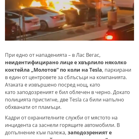
При едно от нападенията – в Лас Вегас,
неидентифицирано лице е хвърлило няколко
коктейла „Молотов“ по коли на Tesla
, паркирани
в един от центровете за сблъсъци на компанията.
Атаката е извършено посред нощ, като
като заподозреният е бил облечен в черно. Докато
полицията пристигне, две Tesla са били напълно
обхванати от пламъци.
Кадри от охранителните служби от мястото на
инцидента са заснели горящите автомобили. В
допълнение към палежа,
заподозреният е