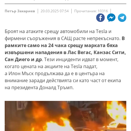
Петър Захариев
20.03.2025 07:54
Прочитания: 10316
Броят на атаките срещу автомобили на Tesla и
фирмени съоръжения в САЩ расте непрекъснато.
В
рамките само на 24 чака срещу марката бяха
извършени нападения в Лас Вегас, Канзас Сити,
Сан Диего и др
. Тези инциденти идват в момент,
когато цената на акциите на Tesla падат,
а Илон Мъск продължава да е в центъра на
внимание заради действията си като част от екипа
на президента Доналд Тръмп.