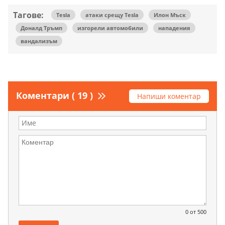
Тагове:
Tesla
атаки срещу Tesla
Илон Мъск
Доналд Тръмп
изгорели автомобили
нападения
вандализъм
Коментари ( 19 )
Напиши коментар
0
от 500