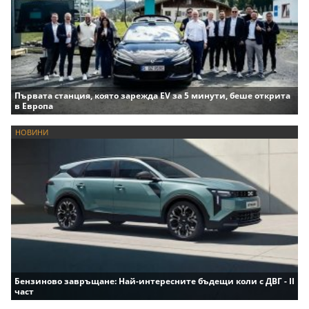
Първата станция, която зарежда EV за 5 минути, беше открита
в Европа
НОВИНИ
Бензиново завръщане: Най-интересните бъдещи коли с ДВГ - II
част