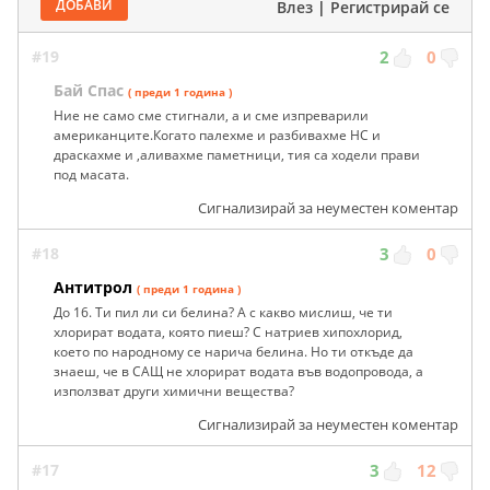
ДОБАВИ
Влез
|
Регистрирай се
#19
2
0
Бай Спас
( преди 1 година )
Ние не само сме стигнали, а и сме изпреварили
американците.Когато палехме и разбивахме НС и
драскахме и ,аливахме паметници, тия са ходели прави
под масата.
Сигнализирай за неуместен коментар
#18
3
0
Антитрол
( преди 1 година )
До 16. Ти пил ли си белина? А с какво мислиш, че ти
хлорират водата, която пиеш? С натриев хипохлорид,
което по народному се нарича белина. Но ти откъде да
знаеш, че в САЩ не хлорират водата във водопровода, а
използват други химични вещества?
Сигнализирай за неуместен коментар
#17
3
12