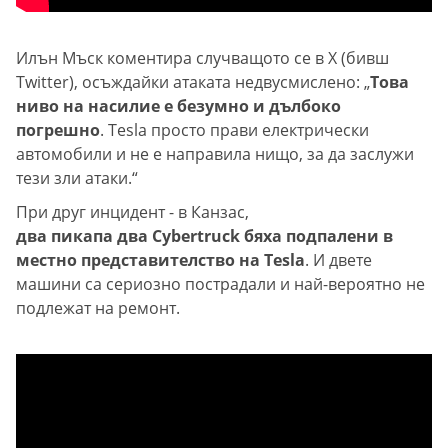
Илън Мъск коментира случващото се в X (бивш
Twitter), осъждайки атаката недвусмислено: „
Това
ниво на насилие е безумно и дълбоко
погрешно
. Tesla просто прави електрически
автомобили и не е направила нищо, за да заслужи
тези зли атаки.“
При друг инцидент - в Канзас,
два пикапа два Cybertruck бяха подпалени в
местно представителство на Tesla
. И двете
машини са сериозно пострадали и най-вероятно не
подлежат на ремонт.