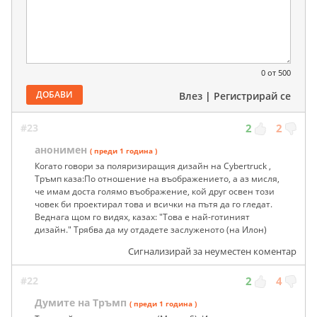
0
от 500
ДОБАВИ
Влез
|
Регистрирай се
#23
2
2
анонимен
( преди 1 година )
Когато говори за поляризиращия дизайн на Cybertruck ,
Тръмп каза:По отношение на въображението, а аз мисля,
че имам доста голямо въображение, кой друг освен този
човек би проектирал това и всички на пътя да го гледат.
Веднага щом го видях, казах: "Това е най-готиният
дизайн." Трябва да му отдадете заслуженото (на Илон)
Сигнализирай за неуместен коментар
#22
2
4
Думите на Тръмп
( преди 1 година )