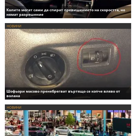
Колите могат сами да спират превишението на скоростта, но
нямат разрешение
НОВИНИ
Шофьори масово пренебрегват въртящо се копче вляво от
волана
НОВИНИ