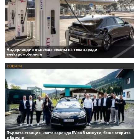
Нидерландия въвежда режим на тока заради
електромобилите
НОВИНИ
Първата станция, която зарежда EV за 5 минути, беше открита
в Европа