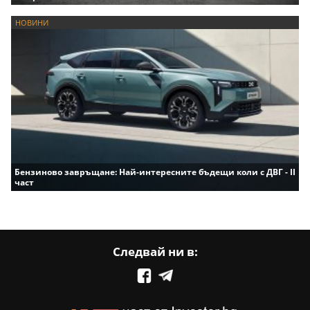
НОВИНИ
Бензиново завръщане: Най-интересните бъдещи коли с ДВГ - II
част
Следвай ни в: