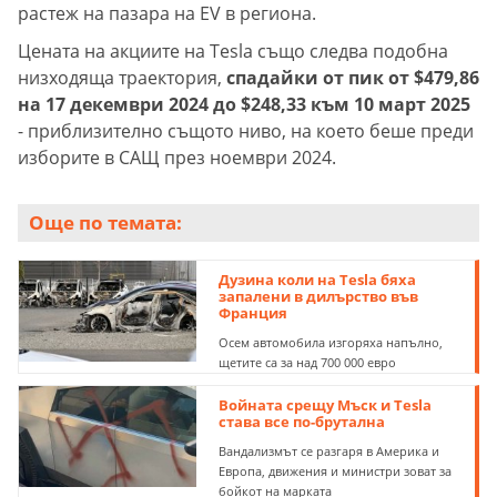
растеж на пазара на EV в региона.
Цената на акциите на Tesla също следва подобна
низходяща траектория,
спадайки от пик от $479,86
на 17 декември 2024 до $248,33 към 10 март 2025
- приблизително същото ниво, на което беше преди
изборите в САЩ през ноември 2024.
Още по темата:
Дузина коли на Tesla бяха
запалени в дилърство във
Франция
Осем автомобила изгоряха напълно,
щетите са за над 700 000 евро
Войната срещу Мъск и Tesla
става все по-брутална
Вандализмът се разгаря в Америка и
Европа, движения и министри зоват за
бойкот на марката