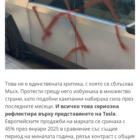
Това не е единствената критика, с която се сблъсква
Мъск. Протести срещу него избухнаха в множество
страни, като подобни кампании набираха сила през
последните месеци.
И всичко това сериозна
рефлектира върху представянето на Tesla
.
Европейските продажби на марката се сринаха с
45% през януари 2025 в сравнение със същия
период на миналата година, рязък контраст с общия