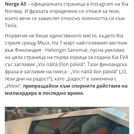
Norge AS
– официалната страница в Instagram на Kia
Norway. И фразата определено се отнася за тези,
които вече се замислят относно лоялността си към
Tesla.
Норвегия не беше единственото място, където Kia
стреля срещу Мъск. На 7 март най-големият вестник
във Финландия - Helsingin Sanomat, пусна реклама
на цяла страница на първа корица за седана Kia EV4
със заглавие „Voi näitä Elon päiviä“. Тази финландска
фраза е заглавие на пиеса - „Voi näitä ilon päiviä“ („О,
тези дни на радост“), като „радост“ е заменена с
„Илон“,
препращайки към спорните действия на
милиардера в последно време.