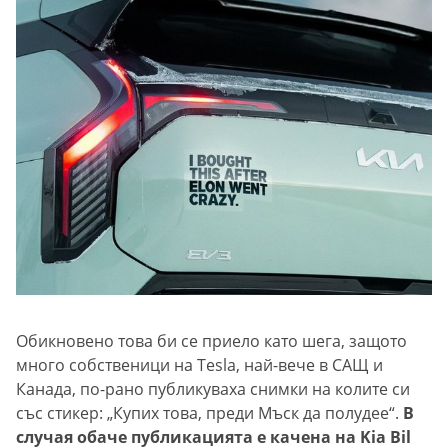
Обикновено това би се приело като шега, защото
много собственици на Tesla, най-вече в САЩ и
Канада, по-рано публикуваха снимки на колите си
със стикер: „Купих това, преди Мъск да полудее“.
В
случая обаче публикацията е качена на Kia Bil