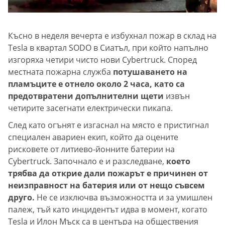
Късно в неделя вечерта е избухнал пожар в склад на
Tesla в квартал SODO в Сиатъл, при който напълно
изгоряха четири чисто нови Cybertruck. Според
местната пожарна служба
потушаването на
пламъците е отнело около 2 часа, като са
предотвратени допълнителни щети
извън
четирите засегнати електрически пикапа.
След като огънят е изгаснал на място е пристигнал
специален авариен екип, който да оцените
рисковете от литиево-йонните батерии на
Cybertruck. Започнало е и разследване,
което
трябва да открие дали пожарът е причинен от
неизправност на батерия или от нещо съвсем
друго.
Не се изключва възможността и за умишлен
палеж, тъй като инцидентът идва в момент, когато
Tesla и Илон Мъск са в центъра на обществения