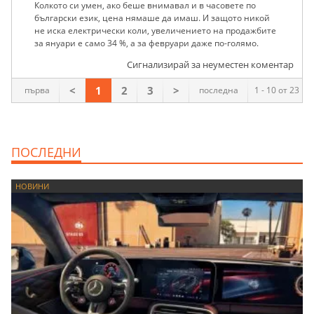
Колкото си умен, ако беше внимавал и в часовете по
български език, цена нямаше да имаш. И защото никой
не иска електрически коли, увеличението на продажбите
за януари е само 34 %, а за февруари даже по-голямо.
Сигнализирай за неуместен коментар
<
1
2
3
>
първа
последна
1 - 10 от 23
ПОСЛЕДНИ
НОВИНИ