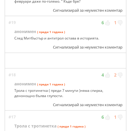
февруари даже по-голямо. " Къде бря?
Сигнализирай за неуместен коментар
#19
6
1
анонимен
( преди 1 година )
След Митбъстър и антитрол остава в историята.
Сигнализирай за неуместен коментар
#18
4
2
анонимен
( преди 1 година )
Трола с тротинетка ( преди 7 минути )няма спирка,
денонощно бълва глупости.
Сигнализирай за неуместен коментар
#17
6
1
Трола с тротинетка
( преди 1 година )