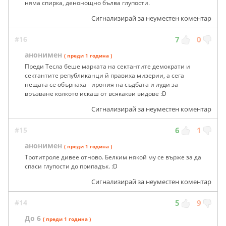
няма спирка, денонощно бълва глупости.
Сигнализирай за неуместен коментар
#16
7
0
анонимен
( преди 1 година )
Преди Тесла беше марката на сектантите демократи и
сектантите републиканци й правиха мизерии, а сега
нещата се обърнаха - ирония на съдбата и луди за
връзване колкото искаш от всякакви видове :D
Сигнализирай за неуместен коментар
#15
6
1
анонимен
( преди 1 година )
Тротитроле дивее отново. Белким някой му се върже за да
спаси глупости до припадък. :D
Сигнализирай за неуместен коментар
#14
5
9
До 6
( преди 1 година )