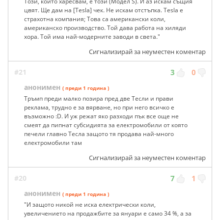
Този, който харесвам, е този (Модел S). И аз искам същия
цвят. Ще дам на [Tesla] чек. Не искам отстъпка. Tesla е
страхотна компания; Това са американски коли,
американско производство. Той дава работа на хиляди
хора. Той има най-модерните заводи в света."
Сигнализирай за неуместен коментар
#21
3
0
анонимен
( преди 1 година )
Тръмп преди малко позира пред две Тесли и прави
реклама, трудно е за вярване, но при него всичко е
възможно :D. И уж режат яко разходи пък все още не
смеят да пипнат субсидията за електромобили от която
печели главно Тесла защото тя продава най-много
електромобили там
Сигнализирай за неуместен коментар
#20
7
1
анонимен
( преди 1 година )
"И защото никой не иска електрически коли,
увеличението на продажбите за януари е само 34 %, а за