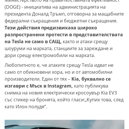
Министерството на правителствената ефективност
(DOGE) - инициатива на администрацията на
президента Доналд Тръмп, отговорна за мащабните
федерални съкращения и бюджетни съкращения.
Тези действия предизвикаха широко
разпространени протести в представителствата
на Tesla не само в САЩ,
както и атаки срещу
шоуруми на марката, станциите за зареждане и
дори срещу електромобили на марката.
Любопитното е, че атаките срещу Tesla идват не
само от обикновени хора, но и от автомобилни
производители. Един от тях –
Kia, буквално се
изгаври с Мъск в Instagram,
като публикува
снимка на новия електрически кросоувър Kia EV3
със стикер на бронята, който гласи:„Купих това, след
като Илон полудя“.