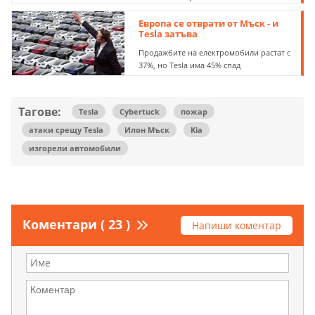
Европа се отврати от Мъск - и
Tesla затъва
Продажбите на електромобили растат с
37%, но Tesla има 45% спад
Тагове:
Tesla
Cybertuck
пожар
атаки срещу Tesla
Илон Мъск
Kia
изгорели автомобили
Коментари ( 23 )
Напиши коментар