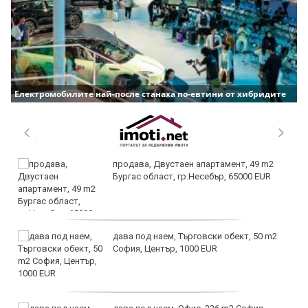
Електромобилите най-после станаха по-евтини от хибридите
продава, Двустаен апартамент, 49 m2
Бургас област, гр.Несебър, 65000 EUR
дава под наем, Търговски обект, 50 m2
София, Център, 1000 EUR