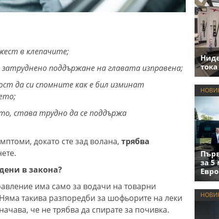
жест в клепачите;
Нид
тока
, затруднено поддържане на главата изправена;
ост да си спомните как е бил изминат
НОВИ
ето;
о, става трудно да се поддържа
имптоми, докато сте зад волана,
трябва
нете.
Първ
за 5
дени в закона?
Евро
авление има само за водачи на товарни
НОВИ
. Няма такива разпоредби за шофьорите на леки
начава, че не трябва да спирате за почивка.