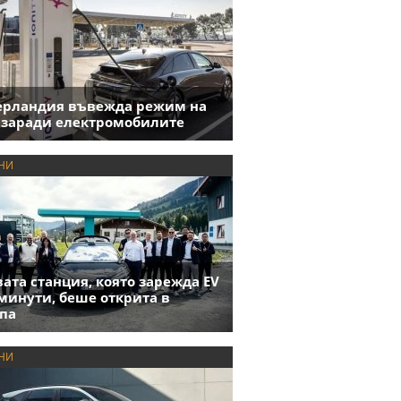
ерландия въвежда режим на
 заради електромобилите
НИ
ата станция, която зарежда EV
 минути, беше открита в
па
НИ