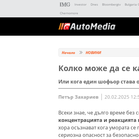
Investor
Dnes
Bloombergtv
Bulgaria 
Chernomore
Начало
НОВИНИ
Колко може да се к
Или кога един шофьор става о
Петър Захариев
20.02.2025 12:
Всеки знае, че дълго време без 
концентрацията и реакцията 
хора осъзнават кога умората се
сериозна опасност за безопасно