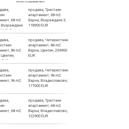
продава, Тристаен
Лаут
апартамент, 68 m2
нави
Варна, Възраждане 3,
избе
118900 EUR
продава, Четиристаен
Лудо
апартамент, 86 m2
но и
Варна, Цветен, 204900
ЦСКА
EUR
продава, Четиристаен
План
апартамент, 96 m2
Възм
Варна, Владиславово,
177000 EUR
продава, Тристаен
Локо
апартамент, 68 m2
трим
Варна, Владиславово,
"зак
122900 EUR