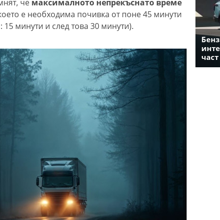
мнят, че
максималното непрекъснато време
 което е необходима почивка от поне 45 минути
: 15 минути и след това 30 минути).
Бенз
инте
част