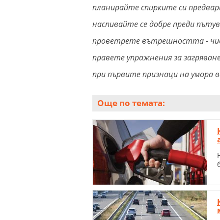
планирайте спирките си предва
наспивайте се добре преди пъту
проветрете вътрешността - чис
правете упражнения за загряване
при първите признаци на умора в
Още по темата: