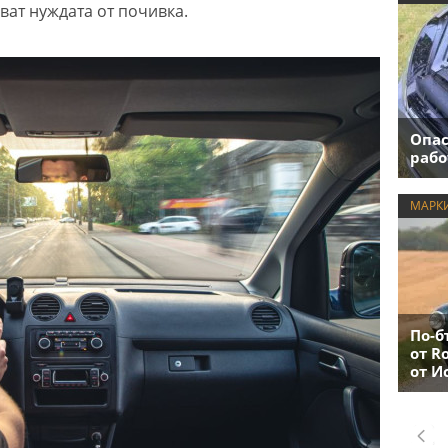
ват нуждата от почивка.
Опас
рабо
МАРК
По-б
от R
от И