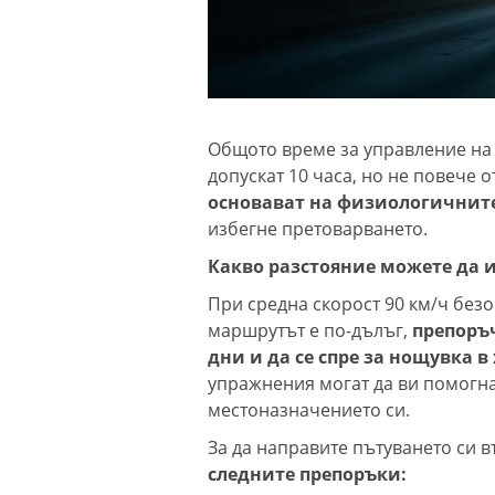
Общото време за управление на д
допускат 10 часа, но не повече о
основават на физиологичните
избегне претоварването.
Какво разстояние можете да 
При средна скорост 90 км/ч безо
маршрутът е по-дълъг,
препоръч
дни и да се спре за нощувка в
упражнения могат да ви помогнат
местоназначението си.
За да направите пътуването си 
следните препоръки: