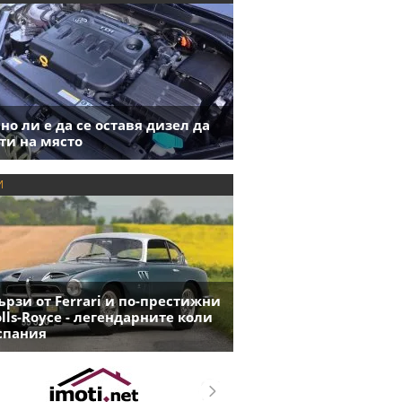
но ли е да се оставя дизел да
ти на място
И
ързи от Ferrari и по-престижни
olls-Royce - легендарните коли
спания