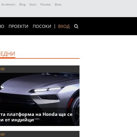
Az-deteto
Blog
Start
Posoka
Boec
НО
ПРОЕКТИ
ПОСОКИ
ВХОД
ЕДНИ
НИ
та платформа на Honda ще се
и от индийци
НИ