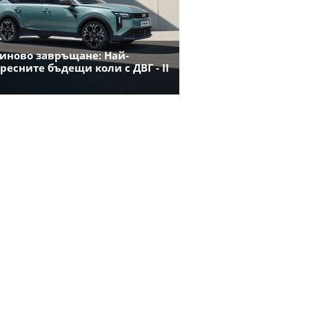
иново завръщане: Най-
ресните бъдещи коли с ДВГ - II