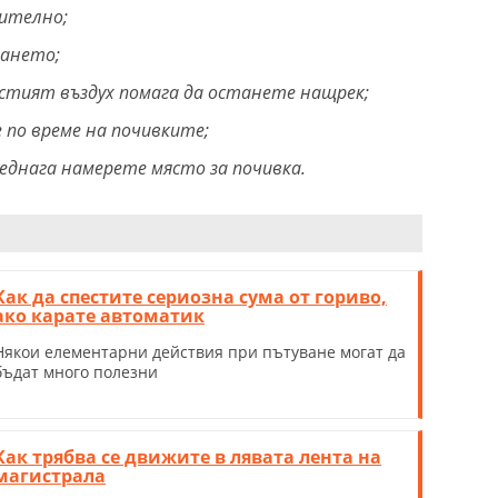
рително;
ването;
тият въздух помага да останете нащрек;
 по време на почивките;
еднага намерете място за почивка.
Как да спестите сериозна сума от гориво,
ако карате автоматик
Някои елементарни действия при пътуване могат да
бъдат много полезни
Как трябва се движите в лявата лента на
магистрала