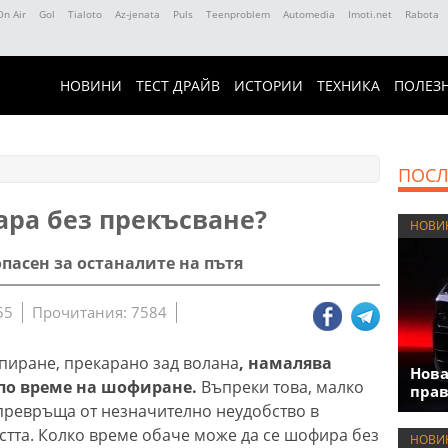
On Air
Gol
Tialoto
Az-jenata
Puls
Teenproblem
Automedia
Imoti.net
Rabota
НОВИНИ
ТЕСТ ДРАЙВ
ИСТОРИИ
ТЕХНИКА
ПОЛЕЗ
ПОСЛ
ара без прекъсване?
НОВИ
пасен за останалите на пътя
55
Прочитания: 7584
спиране, прекарано зад волана
, намалява
Нова
по време на шофиране.
Въпреки това, малко
прав
 превръща от незначително неудобство в
стта. Колко време обаче може да се шофира без
НОВИ