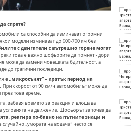
Какво ще бъде времето
в неделя?
 да спрете?
омобили са способни да изминават огромни
някои модели изминават до 600-700 км без
Лудогорец влиза в
популярна игра
илите с двигатели с вътрешно горене могат
реки това е важно шофьорите да помнят - дори
е може да замени човешката бдителност, а
еде до трагични последици.
Румен Радев: Дрон е
нахлул в българското
ния
е „микросънят“ – кратък период на
въздушно
.
При скорост от 90 км/ч автомобилът може да
пространство
 през това време.
а, забавя времето за реакция и влошава
Утре ограничават
движението на камиони
а условията на движение. Шофьорът започва да
над 20 тона
ята, реагира по-бавно на пътните знаци и
е случайно „умората на водача“ често се
холно опиянение.