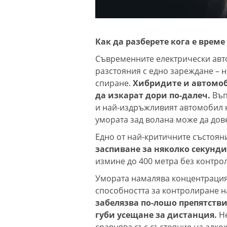
Как да разберете кога е време
Съвременните електрически авт
разстояния с едно зареждане – 
спиране.
Хибридите и автомоб
да изкарат дори по-далеч.
Въп
и най-издръжливият автомобил н
умората зад волана може да дов
Едно от най-критичните състоя
заспиване за няколко секунди
измине до 400 метра без контрол
Умората намалява концентрацият
способността за контролиране н
забелязва по-лошо препятстви
губи усещане за дистанция.
Н
сравнява със състояние на алко