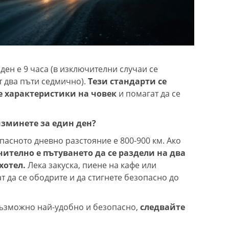
ен е 9 часа (в изключителни случаи се
т два пъти седмично).
Тези стандарти се
 характеристики на човек
и помагат да се
изминете за един ден?
пасното дневно разстояние е 800-900 км. Ако
ително е пътуването да се раздели на два
 хотел.
Лека закуска, пиене на кафе или
 да се ободрите и да стигнете безопасно до
възможно най-удобно и безопасно,
следвайте