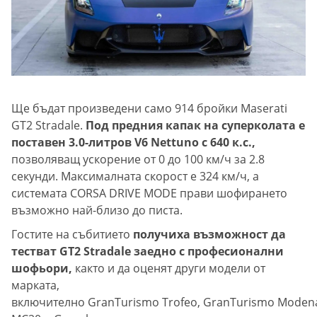
Ще бъдат произведени само 914 бройки Maserati
GT2 Stradale.
Под предния капак на суперколата е
поставен 3.0-литров V6 Nettuno с 640 к.с.,
позволяващ ускорение от 0 до 100 км/ч за 2.8
секунди. Максималната скорост е 324 км/ч, а
системата CORSA DRIVE MODE прави шофирането
възможно най-близо до писта.
Гостите на събитието
получиха възможност да
тестват GT2 Stradale заедно с професионални
шофьори,
както и да оценят други модели от
марката,
включително GranTurismo Trofeo, GranTurismo Moden