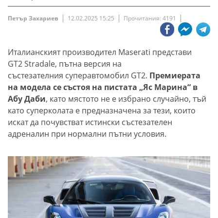
Петър Захариев
12.02.2025 15:25
Прочитания: 4191
Италианският производител Maserati представи
GT2 Stradale, пътна версия на
състезателния суперавтомобил GT2.
Премиерата
на модела се състоя на пистата „Яс Марина“ в
Абу Даби
, като мястото не е избрано случайно, тъй
като суперколата е предназначена за тези, които
искат да почувстват истински състезателен
адреналин при нормални пътни условия.