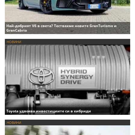
Най-добрият V6 в света? Тествахме новите GranTurismo и
GranCabrio
НОВИНИ
Toyota удвоява инвестициите си в хибриди
НОВИНИ