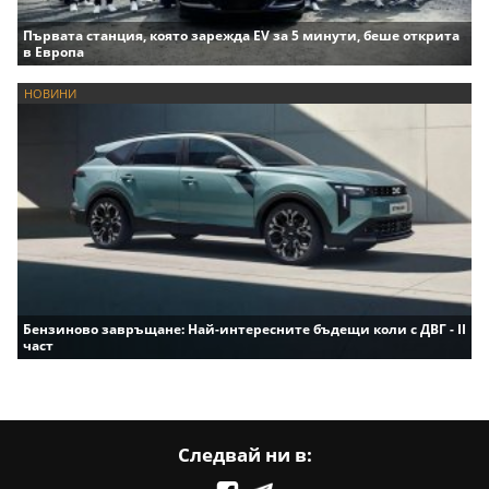
Първата станция, която зарежда EV за 5 минути, беше открита
в Европа
НОВИНИ
Бензиново завръщане: Най-интересните бъдещи коли с ДВГ - II
част
Следвай ни в: