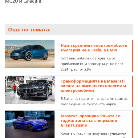
MC20 и Grecale.
Още по темата:
Най-търсеният електромобил в
България не е Tesla, а BMW
6781 автомобила с батерии са се
прибавили към автопарка у нас през
2024 - ръст от 22%
Трансформацията на Maserati
залага на високи технологии и
електромобили
В Stellantis подготвят специален план за
възраждане на луксозната марка
Maserati празнува 110-ата си
годишнина със специално
GranTurismo
Колите от серията получават уникално