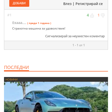
ДОБАВИ
Влез
|
Регистрирай се
#1
4
1
Ехааа....
( преди 1 година )
Страхотна машина за удоволствия!
Сигнализирай за неуместен коментар
1 - 1 от 1
ПОСЛЕДНИ
НОВИНИ