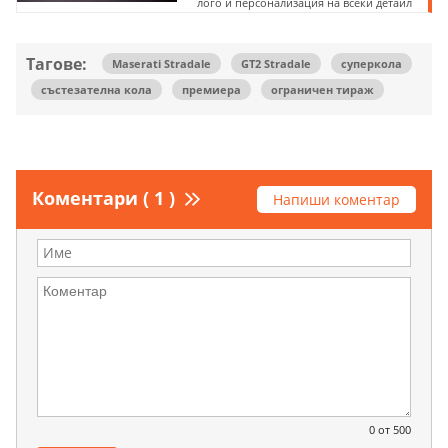
лого и персонализация на всеки детайл
Тагове:
Maserati Stradale
GT2 Stradale
суперкола
състезателна кола
премиера
ограничен тираж
Коментари ( 1 )
Напиши коментар
0
от 500