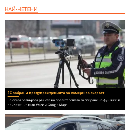
дава под наем, Двустаен апартамент, 55
НАЙ-ЧЕТЕНИ
m2 София, Младост 4, 650 EUR
ЕС забрани предупрежденията за камери за скорост
Брюксел развързва ръцете на правителствата за спиране на функции в
приложения като Waze и Google Maps