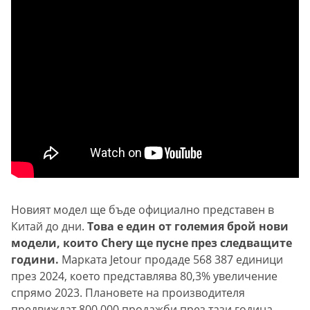
Новият модел ще бъде официално представен в
Китай до дни.
Това е един от големия брой нови
модели, които Chery ще пусне през следващите
години.
Марката Jetour продаде 568 387 единици
през 2024, което представлява 80,3% увеличение
спрямо 2023. Плановете на производителя
предвиждат 800 000 продажби през тази година.