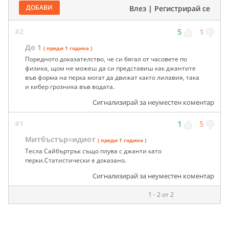
ДОБАВИ
Влез
|
Регистрирай се
#2
5
1
До 1
( преди 1 година )
Поредното доказателство, че си бягал от часовете по
физика, щом не можеш да си представиш как джантите
във форма на перка могат да движат както лилавия, така
и кибер грозника във водата.
Сигнализирай за неуместен коментар
#1
1
5
Митбъстър=идиот
( преди 1 година )
Тесла Сайбъртрък също плува с джанти като
перки.Статистически е доказано.
Сигнализирай за неуместен коментар
1 - 2 от 2