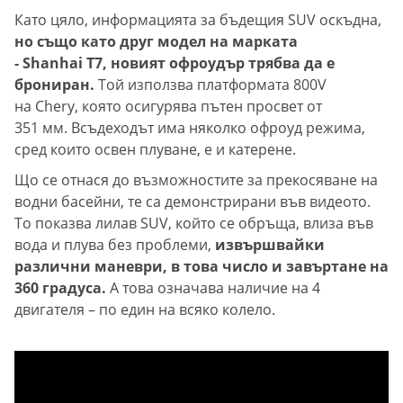
Като цяло, информацията за бъдещия SUV оскъдна,
но също като друг модел на марката
- Shanhai T7, новият офроудър трябва да е
брониран.
Той използва платформата 800V
на Chery, която осигурява пътен просвет от
351 мм. Всъдеходът има няколко офроуд режима,
сред които освен плуване, е и катерене.
Що се отнася до възможностите за прекосяване на
водни басейни, те са демонстрирани във видеото.
То показва лилав SUV, който се обръща, влиза във
вода и плува без проблеми,
извършвайки
различни маневри, в това число и завъртане на
360 градуса.
А това означава наличие на 4
двигателя – по един на всяко колело.