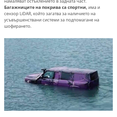
намаляват остъклението в задната част.
Багажниците на покрива са спортни,
има и
сензор LiDAR, който загатва за наличието на
усъвършенствани системи за подпомагане на
шофирането.