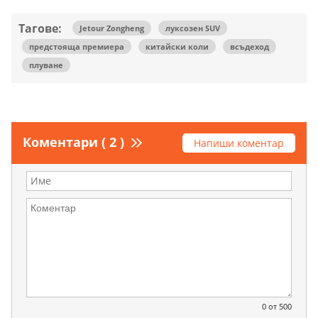
Тагове:
Jetour Zongheng
луксозен SUV
предстояща премиера
китайски коли
всъдеход
плуване
Коментари ( 2 )
Напиши коментар
0
от 500