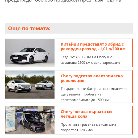
Още по темата:
Китайци представят хибрид с
рекорден разход - 1,01 л/100 км
Седанът A8L C-DM на Chery ще
изминава 2500 км с едно зареждане
Chery подготвя електрическа
революция
Твърдотелните батерии на компанията
ще увеличат пробега на
електромобилите до 1500 км
Chery показа първата си
летяща кола
Прототипът развива максимална
скорост от 120 км/ч