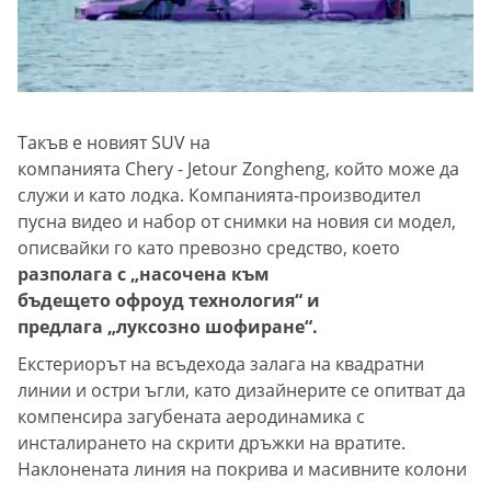
Такъв е новият SUV на
компанията Chery - Jetour Zongheng, който може да
служи и като лодка. Компанията-производител
пусна видео и набор от снимки на новия си модел,
описвайки го като превозно средство, което
разполага с „насочена към
бъдещето офроуд технология“ и
предлага „луксозно шофиране“.
Екстериорът на всъдехода залага на квадратни
линии и остри ъгли, като дизайнерите се опитват да
компенсира загубената аеродинамика с
инсталирането на скрити дръжки на вратите.
Наклонената линия на покрива и масивните колони