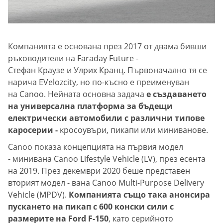
Компанията е основана през 2017 от двама бивши
ръководители на Faraday Future -
Стефан Краузе и Улрих Кранц. Първоначално тя се
нарича EVelozcity, но по-късно е преименуван
на Canoo. Нейната основна задача
е създаването
на универсална платформа за бъдещи
електрически автомобили с различни типове
каросерии -
кросоувъри, пикапи или миниванове.
Canoo показа концепцията на първия модел
- минивана Canoo Lifestyle Vehicle (LV), през есента
на 2019. През декември 2020 беше представен
вторият модел - вана Canoo Multi-Purpose Delivery
Vehicle (MPDV).
Компанията също така анонсира
пускането на пикап с 600 конски сили с
размерите на Ford F-150
, като серийното