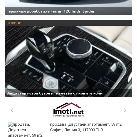
Германци доработиха Ferrari 12Cilindri Spider
НОВИНИ
Защо старт-стоп бутонът изчезва от новите коли
продава, Двустаен апартамент, 59 m2
София, Люлин 3, 117000 EUR