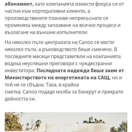
абонамент,
като компанията измести фокуса си от
частни към корпоративни клиенти, а
производствените планове непрекъснато се
променяха между запазване на всички процеси и
възлагане на външни изпълнители.
На няколко пъти централата на Canoo се мести
няколко пъти, а ръководството беше сменяно. В
последните месеци представители на компанията
водиха неуспешни преговори с чуждестранни
инвеститори.
Последната надежда беше заем от
Министерството на енергетиката на САЩ,
но и
той не се сбъдна. Така, в крайна
сметка, Canoo подаде молба за банкрут и прекрати
дейността си.