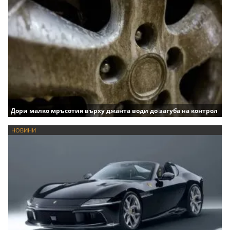
Дори малко мръсотия върху джанта води до загуба на контрол
НОВИНИ