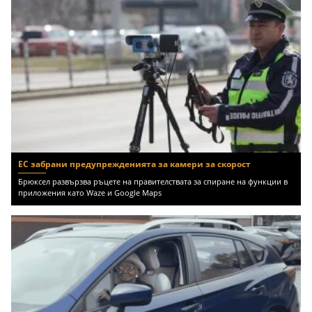
ЕС забрани предупрежденията за камери за скорост
Брюксел развързва ръцете на правителствата за спиране на функции в
приложения като Waze и Google Maps