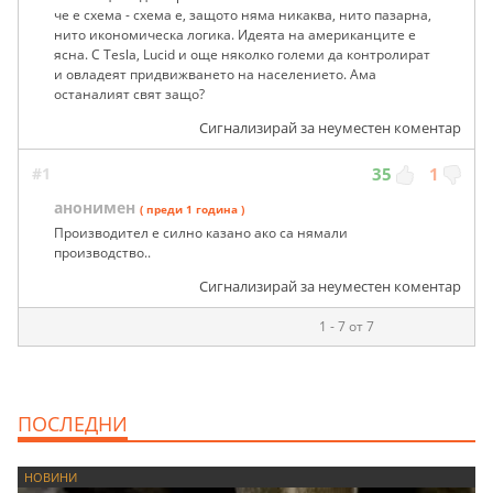
че е схема - схема е, защото няма никаква, нито пазарна,
нито икономическа логика. Идеята на американците е
ясна. С Tesla, Lucid и още няколко големи да контролират
и овладеят придвижването на населението. Ама
останалият свят защо?
Сигнализирай за неуместен коментар
#1
35
1
анонимен
( преди 1 година )
Производител е силно казано ако са нямали
производство..
Сигнализирай за неуместен коментар
1 - 7 от 7
ПОСЛЕДНИ
НОВИНИ