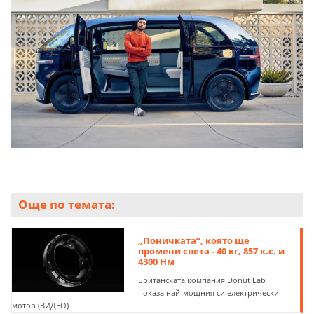
Още по темата:
„Поничката“, която ще
промени света - 40 кг, 857 к.с. и
4300 Нм
Британската компания Donut Lab
показа най-мощния си електрически
мотор (ВИДЕО)