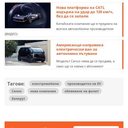
Нова платформа на CATL
издържа на удар до 120 км/ч,
без да се запали
Китайската компания ще я предлага на
всички автомобилни производители
(ВИДЕО)
Американци направиха
електрически ван за
автономно пътуване
Моделът Canoo няма да се продава, а
само ще се наема с абонамент
Тагове:
електромобили
производител на EV
Canoo
нова компания
обявяване на фалит
банкрут