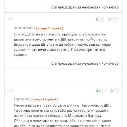
Сигнализирай за неуместен коментар
#3
6
11
анонимен
( преди 1 година )
Е, то и ДВГто не е сложно по принцип. Е, в бараката на
двора имам инструменти с ДВГ дето имат по 4-5 части.
Виж, ако искаш ДВГ, което да работи мазно, във всякакви
условия и т.н. вече става сложно. При електричките е
същото.
Сигнализирай за неуместен коментар
#2
25
6
Пропов
( преди 1 година )
Лесно е да се направи EV, за разлика от Автомобил с ДВГ.
Те затова поникнаха като гъби разни стартъпи , защото
всеки иска парче от обещаната Мързелива Баница.
Обещаха я политиците, не знам обаче на тях кой и какво
им обеща за да се развие такава колосална мошенгия. А