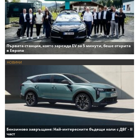
Първата станция, която зарежда EV за 5 минути, беше открита
в Европа
НОВИНИ
Бензиново завръщане: Най-интересните бъдещи коли с ДВГ - II
част