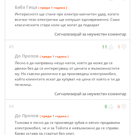
Баба Гица
( преди 1 година )
Интереснотл ще стане при електро магнитен удар, когато
всички тези електрички ще изпушат едновременно. Само
класическите стари коли ще могат да подкарат
Сигнализирай за неуместен коментар
#5
11
1
До Пропов
( преди 1 година )
Лесно е да направиш нещо наток, което да може да се
движи без да се интересуваш от цената и възможностите
му. Но съвсем различно е да произведеш електромобил,
който клиентите искат да купуват на цена от която и ти да
печелиш.
Сигнализирай за неуместен коментар
#4
8
6
До Пропов
( преди 1 година )
Толкова е лесно да се произведе хубав и евтин продаваем
електромобил, че и за Тойота е невъзможно да се справи.
Какво остава за стартъп без опит.