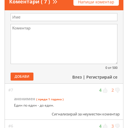
Коментари ( 7 )
Напиши коментар
0
от 500
ДОБАВИ
Влез
|
Регистрирай се
#7
4
2
анонимен
( преди 1 година )
Един по един - до един.
Сигнализирай за неуместен коментар
#6
4
3