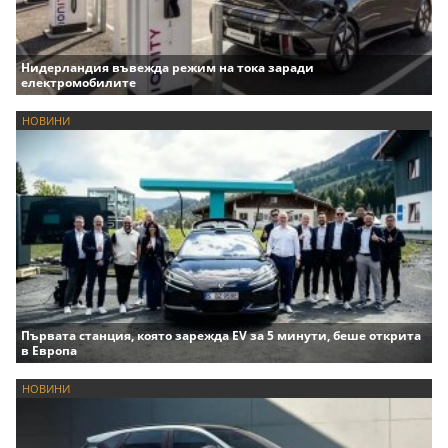
Нидерландия въвежда режим на тока заради
електромобилите
НОВИНИ
Първата станция, която зарежда EV за 5 минути, беше открита
в Европа
НОВИНИ