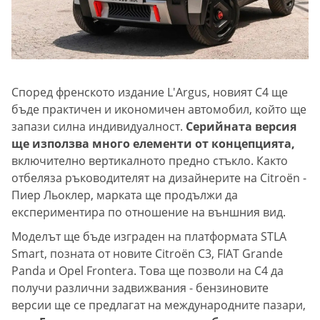
Според френското издание L'Argus, новият C4 ще
бъде практичен и икономичен автомобил, който ще
запази силна индивидуалност.
Серийната версия
ще използва много елементи от концепцията,
включително вертикалното предно стъкло. Както
отбеляза ръководителят на дизайнерите на Citroën -
Пиер Льоклер, марката ще продължи да
експериментира по отношение на външния вид.
Моделът ще бъде изграден на платформата STLA
Smart, позната от новите Citroën C3, FIAT Grande
Panda и Opel Frontera. Това ще позволи на C4 да
получи различни задвижвания - бензиновите
версии ще се предлагат на международните пазари,