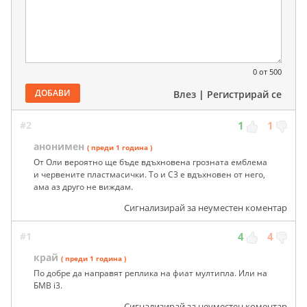
0
от 500
ДОБАВИ
Влез
|
Регистрирай се
#2
1
1
анонимен
( преди 1 година )
От Оли вероятно ще бъде вдъхновена грозната емблема
и червените пластмасички. То и С3 е вдъхновен от него,
ама аз друго не виждам.
Сигнализирай за неуместен коментар
#1
4
4
край
( преди 1 година )
По добре да направят реплика на фиат мултипла. Или на
БМВ i3.
Сигнализирай за неуместен коментар