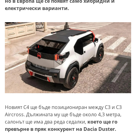
но в Европа ще се появят само хибридни и
електрически варианти.
Новият C4 ще бъде позициониран между C3 и C3
Aircross. Дължината му ще бъде около 4,3 метра,
салонът ще има два реда седалки,
което ще го
превърне в пряк конкурент на Dacia Duster.