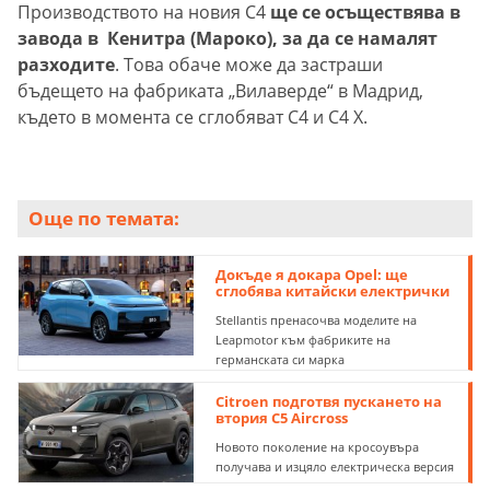
Производството на новия C4
ще се осъществява в
завода в Кенитра (Мароко), за да се намалят
разходите
. Това обаче може да застраши
бъдещето на фабриката „Вилаверде“ в Мадрид,
където в момента се сглобяват C4 и C4 X.
Още по темата:
Докъде я докара Opel: ще
сглобява китайски електрички
Stellantis пренасочва моделите на
Leapmotor към фабриките на
германската си марка
Citroen подготвя пускането на
втория C5 Aircross
Новото поколение на кросоувъра
получава и изцяло електрическа версия