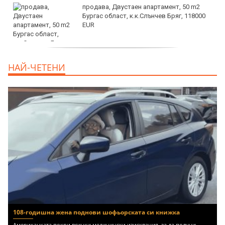
продава, Двустаен апартамент, 50 m2
Бургас област, к.к.Слънчев Бряг, 118000
EUR
продава, Двустаен апартамент, 59 m2
НАЙ-ЧЕТЕНИ
Бургас област, гр.Несебър, 98000 EUR
108-годишна жена поднови шофьорската си книжка
Американката покри всички медицински изисквания, за да получи