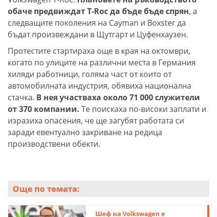
обаче предвиждат T-Roc да бъде бъде спрян
, а
следващите поколения на Cayman и Boxster да
бъдат произвеждани в Щутгарт и Цуфенхаузен.
Протестите стартираха още в края на октомври,
когато по улиците на различни места в Германия
хиляди работници, голяма част от които от
автомобилната индустрия, обявиха национална
стачка.
В нея участваха около 71 000 служители
от 370 компании.
Те поискаха по-високи заплати и
изразиха опасения, че ще загубят работата си
заради евентуално закриване на редица
производствени обекти.
Още по темата:
Шеф на Volkswagen е