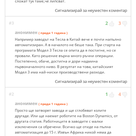
сложат тук таме,че липсват.
Сигнализирай за неуместен коментар
#3
2
3
анонимен
( преди 1 година )
Например заводът на Тесла в Китай вече е почти напълно
автоматизиран. А в началото не беше така. При старта на
програмата Модел 3 Тесла се опита да я постигне, но се
провали. Като решение върна много ръчни операции.
Постепенно, обаче, достигна и дори надмина
първоначалното ниво. В резултат на това, китайският
Модел 3 има най-ниски производствени разходи.
Сигнализирай за неуместен коментар
#2
1
4
анонимен
( преди 1 година )
Просто ще затворят завода и ще сглобяват колите
другаде. Или ще наемат роботите на Boston Dynamics, от
другата статия. Работниците в заводите с малки
изключения са обречени. Всичко ще отиде на пълна
автоматизация до 15 г. Извън Африка никой няма да