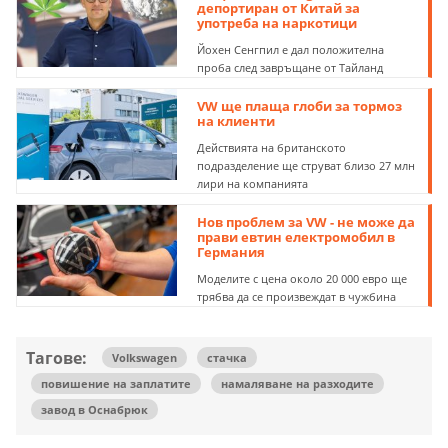
депортиран от Китай за
употреба на наркотици
Йохен Сенгпил е дал положителна
проба след завръщане от Тайланд
VW ще плаща глоби за тормоз
на клиенти
Действията на британското
подразделение ще струват близо 27 млн
лири на компанията
Нов проблем за VW - не може да
прави евтин електромобил в
Германия
Моделите с цена около 20 000 евро ще
трябва да се произвеждат в чужбина
Тагове:
Volkswagen
стачка
повишение на заплатите
намаляване на разходите
завод в Оснабрюк