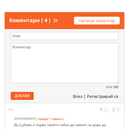
Коментари ( 4 )
Напиши коментар
0
от 500
ДОБАВИ
Влез
|
Регистрирай се
#4
1
2
анонимен
( преди 1 година )
До 2,убаво е първо твойте гайки да завият,че дори да