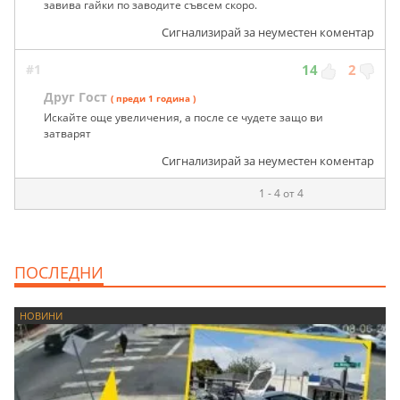
завива гайки по заводите съвсем скоро.
Сигнализирай за неуместен коментар
#1
14
2
Друг Гост
( преди 1 година )
Искайте още увеличения, а после се чудете защо ви
затварят
Сигнализирай за неуместен коментар
1 - 4 от 4
ПОСЛЕДНИ
НОВИНИ