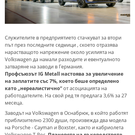
Служителите в предприятието стачкуват за втори
път през последните седмици , скоето отразява
нарастващото напрежение около усилията на
Volkswagen да намали разходите и евентуалното
затваряне на заводи в Германия.
Профсъюзът IG Metall настоява за увеличение
на заплатите със 7%, което беше определено
като „нереалистично“
от асоциацията на
работодателите. На свой ред тя предлага 3,6% за 27
месеца.
Заводът на Volkswagen в Оснабрюк, в който работят
приблизително 2300 души, произвежда два модела
на Porsche - Cayman и Boxster, както и кабриолета
Volkswagen T-Roc.
Плановете на ръководството