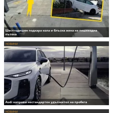
Шестгодишен подкара кола и блъсна жена на пешеходна
пътека
НОВИНИ
Audi направи нестандартен удължител на пробега
НОВИНИ