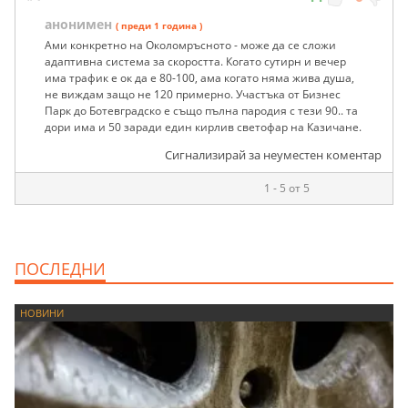
анонимен
( преди 1 година )
Ами конкретно на Околомръсното - може да се сложи
адаптивна система за скоростта. Когато сутирн и вечер
има трафик е ок да е 80-100, ама когато няма жива душа,
не виждам защо не 120 примерно. Участъка от Бизнес
Парк до Ботевградско е също пълна пародия с тези 90.. та
дори има и 50 заради един кирлив светофар на Казичане.
Сигнализирай за неуместен коментар
1 - 5 от 5
ПОСЛЕДНИ
НОВИНИ