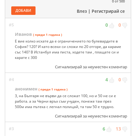
0
от 500
ДОБАВИ
Влез
|
Регистрирай се
#5
0
0
Иванов
( преди 1 година )
Е вие колко искате да е ограничението по булевардите в
София? 120? И като всеки си сложи по 20 отгоре, да караме
със 140? В Истанбул има писта, ходете там , плащате си и
карате с 300
Сигнализирай за неуместен коментар
#4
4
0
анонимен
( преди 1 година )
3, на Българя не върви да се сложат 100, но и 50 не си е
работа. а за Черни връх съм учуден, понеже там през
500м има пътека с легнал полицай, та там 50 е трудно.
Сигнализирай за неуместен коментар
#3
6
13