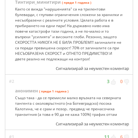
Тинтири_минитири
( преди 1 година )
Както се вижда "нарушенията" са на трилентови
булеварди, с глупави ограничения сложени за хранилки и
несъобразени с реалните условия. Цялата работа е в
прибирането на едни пари! На държавно ниво има
повече катастрофи тази година, а не по-малко и то
въпреки "усилията" и високите глоби. Резонно, защото
СКОРОСТТА НИКОГА НЕ Е БИЛА ПРОБЛЕМ!!! загиналите не
са поради превишена скорост! 70% от загиналите са при
НЕСЪОБРАЗЕНА СКОРОСТ и ОТНЕТО ПРЕДИМСТВО! И
двете реално не подлежащи на контрол!
Сигнализирай за неуместен коментар
#2
3
0
анонимен
( преди 1 година )
Също така - да се премисли малко връзката на северната
тангента с околовръстното (на Ботевградско) посока
Калотина, че е срам и позор.. предвид че пренасочиха
транзитния (а това е 90 да не кажа 100%) трафик оттам
Сигнализирай за неуместен коментар
#1
11
6