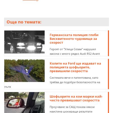
Още по темата:
Германската полиция глоби
Бисквитеното чудовище за
скорост
Героят от "Улица Сезам" нарушил
закона с много рядко Audi RS2 Avant
Колите на Ford ще издават на
полицията шофьорите,
превишили скоростта
Системата вече е патентована, като
трябва да подобри безопасността на
пътя
Шофьорите на кои марки най-
често превишават скоростта
Проучване за САЩ показа някои
наистина шокиращи резултати