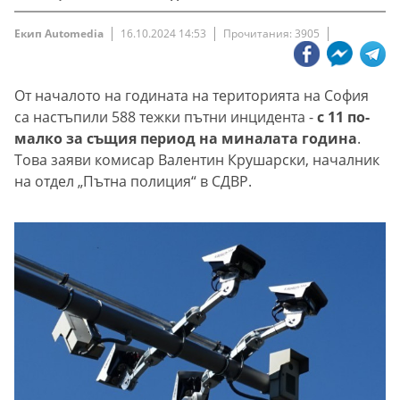
Екип Automedia
16.10.2024 14:53
Прочитания: 3905
От началото на годината на територията на София
са настъпили 588 тежки пътни инцидента -
с 11 по-
малко за същия период на миналата година
.
Това заяви комисар Валентин Крушарски, началник
на отдел „Пътна полиция“ в СДВР.