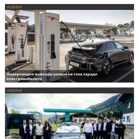
НОВИНИ
Нидерландия въвежда режим на тока заради
електромобилите
НОВИНИ