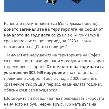
Ранените при инциденти са 693 (с двама повече),
докато загиналите на територията на София от
началото на годината са 25
или с 14 по-малко в
сравнение със същия период на 2023 г., сочи
статистиката на „Пътна полиция“.
„Най-честите нарушения на територията на София
са нарушенията извършвани от водачи, които карат
с превишена скорост.
От началото на годината са
установени 302 949 нарушения
на столицата за
превишена скорост. Това е с над 32 000 повече в
сравнение със същия период на миналата година“,
обясни комисар Крушарски.
Шофьорите си позволяват да превишават скоростта
най-често на бул. „Черни връх“, Южната дъга на