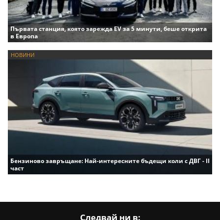
Първата станция, която зарежда EV за 5 минути, беше открита
в Европа
НОВИНИ
Бензиново завръщане: Най-интересните бъдещи коли с ДВГ - II
част
Следвай ни в: