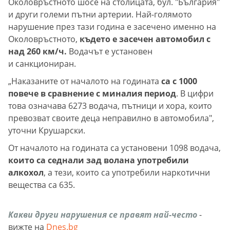
Околовръстното шосе на столицата, бул. "България"
и други големи пътни артерии. Най-голямото
нарушение през тази година е засечено именно на
Околовръстното,
където е засечен автомобил с
над 260 км/ч.
Водачът е установен
и санкциониран.
„Наказаните от началото на годината
са с 1000
повече в сравнение с миналия период
. В цифри
това означава 6273 водача, пътници и хора, които
превозват своите деца неправилно в автомобила",
уточни Крушарски.
От началото на годината са установени 1098 водача,
които са седнали зад волана употребили
алкохол
, а тези, които са употребили наркотични
вещества са 635.
Какви други нарушения се правят най-често
-
вижте на
Dnes.bg