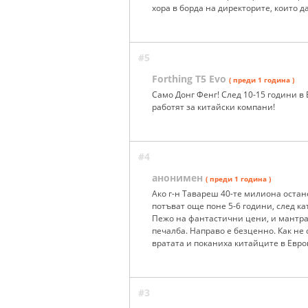
хора в борда на директорите, които 
#5
Forthing T5 Evo
( преди 1 година )
Само Донг Фенг! След 10-15 години в
работят за китайски компани!
#4
анонимен
( преди 1 година )
Ако г-н Тавареш 40-те милиона остане
потъват още поне 5-6 години, след к
Пежо на фантастични цени, и мантрат
печалба. Направо е безценно. Как не
вратата и поканиха китайците в Евро
#3