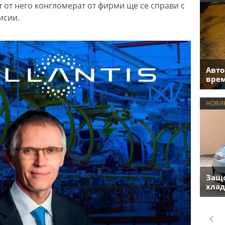
 от него конгломерат от фирми ще се справи с
исии.
Авто
врем
НОВИ
Защо
хлад