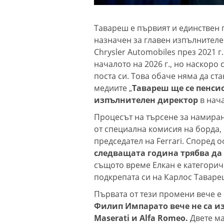
Тавареш е първият и единствен г
назначен за главен изпълнителен
Chrysler Automobiles през 2021 
началото на 2026 г., но наскоро
поста си. Това обаче няма да ста
медиите „
Тавареш ще се пенсио
изпълнителен директор
в нача
Процесът на търсене за намиран
от специална комисия на борда, 
председател на Ferrari. Според
следващата година трябва да 
същото време Елкан е категорич
подкрепата си на Карлос Таваре
Първата от тези промени вече е 
Филип Импарато вече не са и
Maserati и Alfa Romeo.
Двете ма