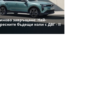
иново завръщане: Най-
ресните бъдещи коли с ДВГ - II