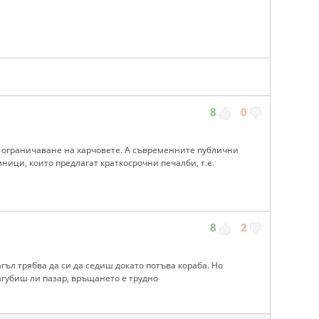
8
0
с ограничаване на харчовете. А съвременните публични
ици, които предлагат краткосрочни печалби, т.е.
8
2
 нагъл трябва да си да седиш докато потъва кораба. Но
Загубиш ли пазар, връщането е трудно