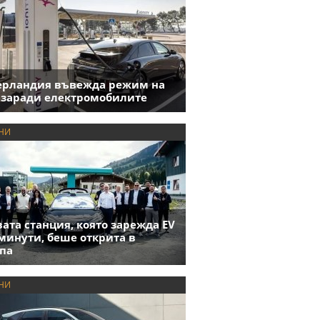
ерландия въвежда режим на
 заради електромобилите
НИ
ата станция, която зарежда EV
 минути, беше открита в
па
НИ