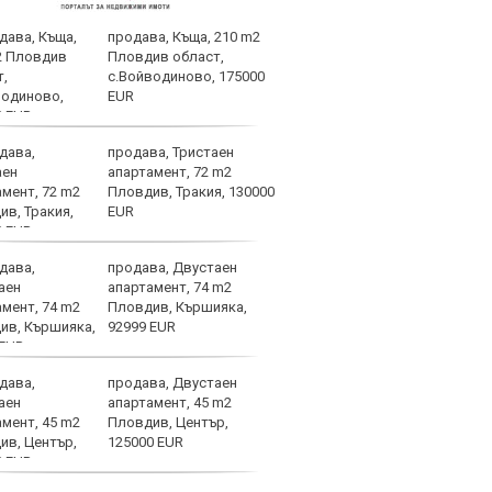
продава, Къща, 210 m2
В Ма
Пловдив област,
ЦСКА
с.Войводиново, 175000
мног
EUR
продава, Тристаен
ПСЖ 
апартамент, 72 m2
врат
Пловдив, Тракия, 130000
EUR
продава, Двустаен
Мара
апартамент, 74 m2
смър
Пловдив, Кършияка,
толк
92999 EUR
продава, Двустаен
Крис
апартамент, 45 m2
арог
Пловдив, Център,
плув
125000 EUR