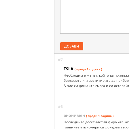
ДОБАВИ
#7
TSLA
( преди 1 година )
Необходим е мъпет, който да прилъже
бордовете и и веститирите да прибера
А вие си дишайте смога и си оставяйт
#6
анонимен
( преди 1 година )
Последните десетилетия фирмите като
главните акционери са фондове търс