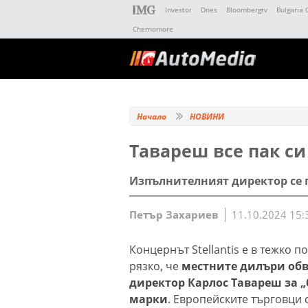
Investor
Dnes
Bloombergtv
Bulgaria 
Chernomore
Начало
НОВИНИ
Тавареш все пак си 
Изпълнителният директор се 
Петър Захариев
11.10.2024 15:
Концернът Stellantis е в тежко 
рязко, че
местните дилъри об
директор Карлос Тавареш за 
марки
. Европейските търговци