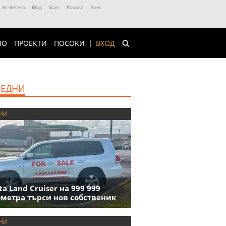
Az-deteto
Blog
Start
Posoka
Boec
НО
ПРОЕКТИ
ПОСОКИ
ВХОД
ЕДНИ
НИ
ta Land Cruiser на 999 999
метра търси нов собственик
НИ