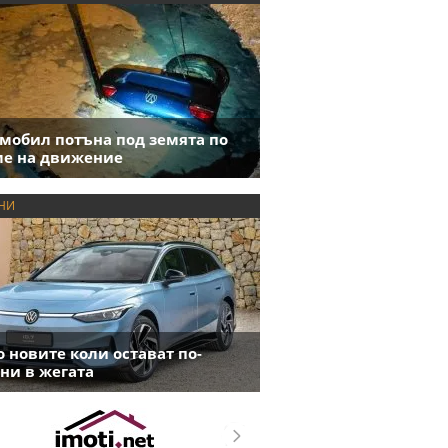
мобил потъна под земята по
е на движение
НИ
 новите коли остават по-
ни в жегата