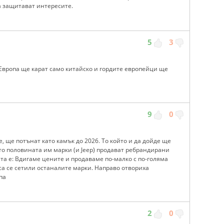
да защитават интересите.
5
3
 Европа ще карат само китайско и гордите европейци ще
9
0
, ще потънат като камък до 2026. То който и да дойде ще
ато половината им марки (и Jeep) продават ребрандирани
а е: Вдигаме цените и продаваме по-малко с по-голяма
 са се сетили останалите марки. Направо отвориха
па
2
0