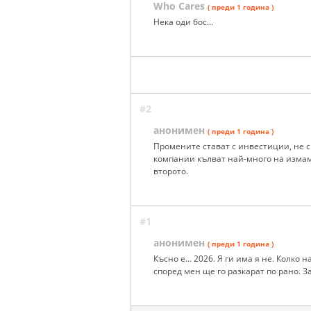
Who Cares
( преди 1 година )
Нека оди бос...
#2
анонимен
( преди 1 година )
Промените стават с инвестиции, не 
компании кълват най-много на измамн
второто.
#1
анонимен
( преди 1 година )
Късно е... 2026. Я ги има я не. Колко
според мен ще го разкарат по рано. 