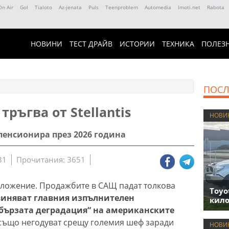
On Air
Gol
Tialoto
Az-jenata
Puls
Teenproblem
Automedia
Imoti.net
Rabota
НОВИНИ
ТЕСТ ДРАЙВ
ИСТОРИИ
ТЕХНИКА
ПОЛЕЗ
ПОСЛ
тръгва от Stellantis
НОВИ
пенсионира през 2026 година
31
Прочитания: 3651
положение. Продажбите в САЩ падат толкова
Toyo
виняват главния изпълнителен
кило
„бързата деградация“ на американските
 също негодуват срещу големия шеф заради
НОВИ