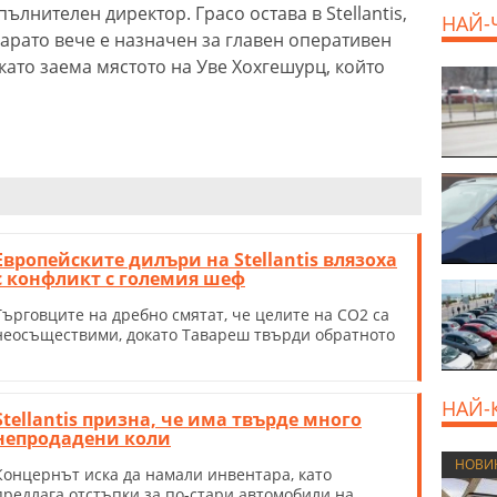
ълнителен директор. Грасо остава в Stellantis,
НАЙ-
парато вече е назначен за главен оперативен
като заема мястото на Уве Хохгешурц, който
Европейските дилъри на Stellantis влязоха
с конфликт с големия шеф
Търговците на дребно смятат, че целите на CO2 са
неосъществими, докато Тавареш твърди обратното
НАЙ-
Stellantis призна, че има твърде много
непродадени коли
НОВИ
Концернът иска да намали инвентара, като
предлага отстъпки за по-стари автомобили на