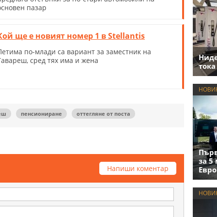
основен пазар
Кой ще е новият номер 1 в Stellantis
Петима по-млади са вариант за заместник на
Нид
Тавареш, сред тях има и жена
тока
НОВИ
еш
пенсиониране
оттегляне от поста
Първ
за 5
Напиши коментар
Евро
НОВИ