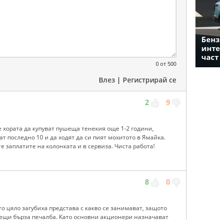
Бенз
инте
част
0
от 500
Влез
|
Регистрирай се
2
9
 хората да купуват пушеща тенекия още 1-2 години,
т последно 10 и да ходят да си пият мохитото в Ямайка.
е заплатите на колонката и в сервиза. Чиста работа!
8
0
 цяло загубиха представа с какво се занимават, защото
ещи бърза печалба. Като основни акционери назначават