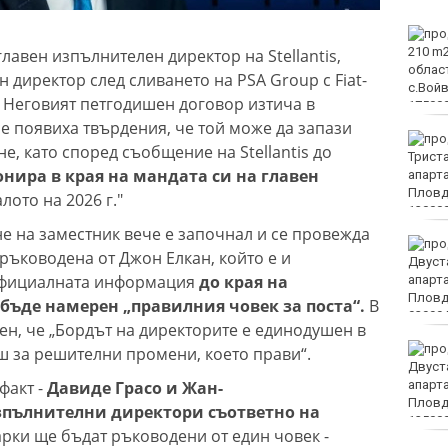
Какво време ни очаква
в събота?
лавен изпълнителен директор на Stellantis,
 директор след сливането на PSA Group с Fiat-
г. Неговият петгодишен договор изтича в
 се появиха твърдения, че той може да запази
Затварят за кратко ул.
не, като според съобщение на Stellantis до
„Вълноломна“ в неделя
нира в края на мандата си на главен
лото на 2026 г."
е на заместник вече е започнал и се провежда
40 пияни и дрогирани
ръководена от Джон Елкан, който е и
шофьори спипа КАТ за
 официалната информация
до края на
ден
бъде намерен „правилния човек за поста“.
В
ен, че „Бордът на директорите е единодушен в
DARA, Орлин Павлов и
ш за решителни промени, което прави“.
любими варненски
факт -
Давиде Грасо и Жан-
изпълнители ще пеят на
празника на Варна
зпълнителни директори съответно на
рки ще бъдат ръководени от един човек -