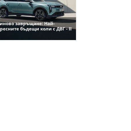
иново завръщане: Най-
ресните бъдещи коли с ДВГ - II