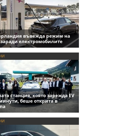
ерландия въвежда режим на
 заради електромобилите
НИ
ата станция, която зарежда EV
 минути, беше открита в
па
НИ