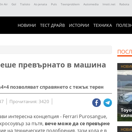
On Air
Gol
Tialoto
Az-jenata
Puls
Teenproblem
Automedia
Imoti.net
Rabota
НОВИНИ
ТЕСТ ДРАЙВ
ИСТОРИИ
ТЕХНИКА
ПОЛЕЗ
ПОСЛ
 беше превърнато в машина
НОВИ
a4×4 позволяват справянето с тежък терен
47
Прочитания: 3420
Toyo
кило
ави интересна концепция - Ferrari Purosangue,
 кросоувър за пътя,
вече може да се превърне
НОВИ
ие на техническите подобрения, тази кола е в