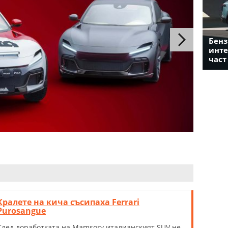
Бенз
инте
част
Кралете на кича съсипаха Ferrari
Purosangue
След доработката на Mamsory италианският SUV не