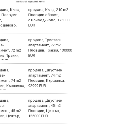
продава, Къща, 210 m2
Теро
Пловдив област,
взри
с.Войводиново, 175000
свет
EUR
продава, Тристаен
След
апартамент, 72 m2
надъ
Пловдив, Тракия, 130000
в Со
EUR
продава, Двустаен
В Ма
апартамент, 74 m2
ЦСКА
Пловдив, Кършияка,
мног
92999 EUR
продава, Двустаен
ПСЖ 
апартамент, 45 m2
врат
Пловдив, Център,
125000 EUR