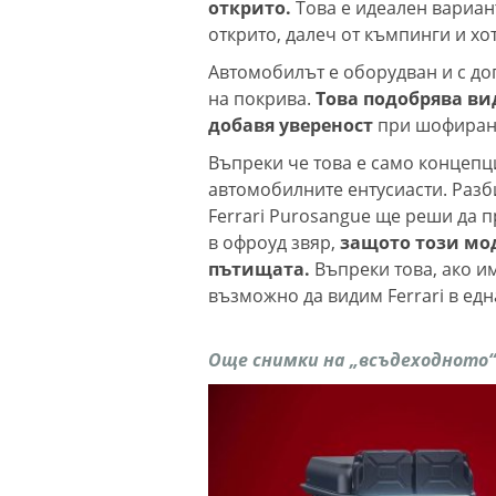
открито.
Това е идеален вариант
открито, далеч от къмпинги и хо
Автомобилът е оборудван и с до
на покрива.
Това подобрява в
добавя увереност
при шофиране
Въпреки че това е само концепц
автомобилните ентусиасти. Разби
Ferrari Purosangue ще реши да 
в офроуд звяр,
защото този мод
пътищата.
Въпреки това, ако и
възможно да видим Ferrari в едн
Още снимки на „всъдеходното“ 