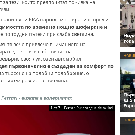
 за тези, които предпочитат почивка на
тели.
пълнителни PIAA фарове, монтирани отпред и
идимостта по време на нощно шофиране и
 по трудни пътеки при слаба светлина.
Нид
тока
ия, тя вече привлече вниманието на
ра се, не всеки собственик на
НОВИ
превърне своя луксозен автомобил
ел първоначално е създаден за комфорт по
ма търсене на подобни подобрения, е
а съвсем различна светлина.
Първ
Ferrari - вижте в галерията:
за 5
Евро
1 от 7 | Ferrari Purosangue delta 4x4
НОВИ