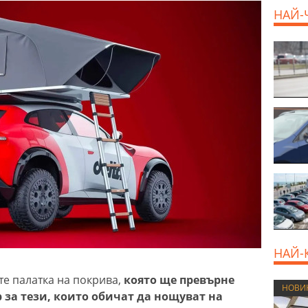
НАЙ-
НАЙ-
те палатка на покрива,
която ще превърне
НОВИ
р за тези, които обичат да нощуват на