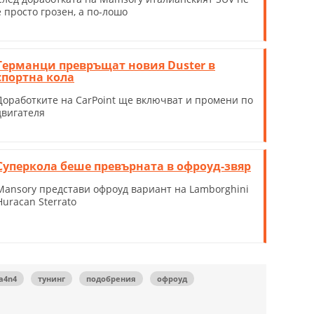
е просто грозен, а по-лошо
Германци превръщат новия Duster в
спортна кола
Доработките на CarPoint ще включват и промени по
двигателя
Суперкола беше превърната в офроуд-звяр
Mansory представи офроуд вариант на Lamborghini
Huracan Sterrato
a4n4
тунинг
подобрения
офроуд