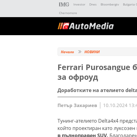
Investor
Dnes
Bloombergtv
Bulgaria 
Chernomore
Начало
НОВИНИ
Ferrari Purosangue
за офроуд
Доработките на ателието delt
Петър Захариев
10.10.2024 13:
Тунинг-ателието Delta4x4 предст
който проектиран като луксозен
в пълноправен SUV.
Благодарен