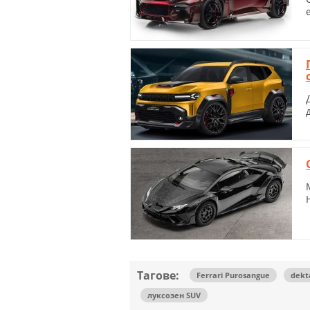
Тагове:
Ferrari Purosangue
dekt
луксозен SUV