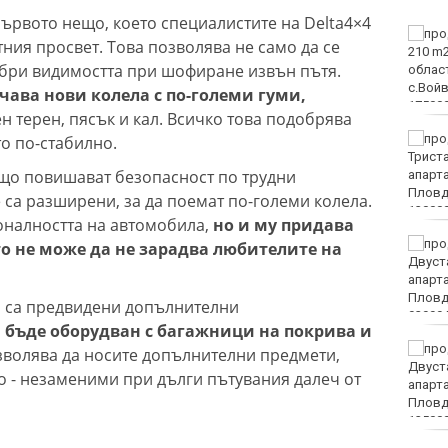
първото нещо, което специалистите на Delta4×4
"Изкуството на Джън-
ния просвет. Това позволява не само да се
Шан-Жен" отново е във
добри видимостта при шофиране извън пътя.
Варна
учава нови колела с по-големи гуми,
 терен, пясък и кал. Всичко това подобрява
Какво време ни очаква
о по-стабилно.
в събота?
ъщо повишават безопасност по трудни
 са разширени, за да поемат по-големи колела.
оналността на автомобила,
но и му придава
Затварят за кратко ул.
то не може да не зарадва любителите на
„Вълноломна“ в неделя
а са предвидени допълнителни
 бъде оборудван с багажници на покрива и
40 пияни и дрогирани
зволява да носите допълнителни предмети,
шофьори спипа КАТ за
во - незаменими при дълги пътувания далеч от
ден