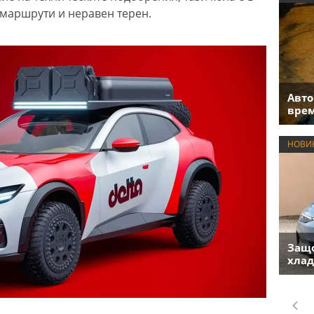
 маршрути и неравен терен.
Авто
врем
НОВИ
Защо
хлад