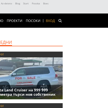
Az-deteto
Blog
Start
Posoka
Boec
НО
ПРОЕКТИ
ПОСОКИ
ВХОД
ЕДНИ
НИ
ta Land Cruiser на 999 999
метра търси нов собственик
НИ