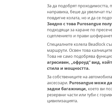
За да подобрят проходимостта, 
направиха, беше да увеличат път
повдигне колата, но и да се по
Заедно с това Purosangue пол
подходящи за каране по пресечен
сцеплението и прави шофиранет
Специалните колела Beadlock с
маршрути. Освен това калниците
Това не само подобрява функци
агресивен, „офроуд“ вид, кой
стила и мощността.
За собствениците на автомобил
аксесоари.
Purosangue може да
задни багажници,
което ви по
резервни части или туби с гори
цивилизацията.