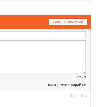
Напиши коментар
0
от 500
Влез
|
Регистрирай се
0
0