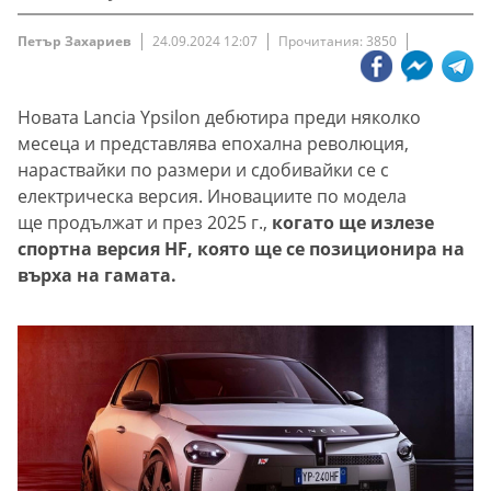
Петър Захариев
24.09.2024 12:07
Прочитания: 3850
Новата Lancia Ypsilon дебютира преди няколко
месеца и представлява епохална революция,
нараствайки по размери и сдобивайки се с
електрическа версия. Иновациите по модела
ще продължат и през 2025 г.,
когато ще излезе
спортна версия HF, която ще се позиционира на
върха на гамата.