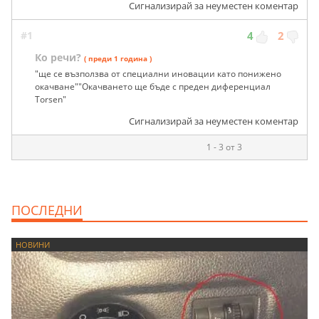
Сигнализирай за неуместен коментар
#1
4
2
Ко речи?
( преди 1 година )
"ще се възползва от специални иновации като понижено
окачване""Окачването ще бъде с преден диференциал
Torsen"
Сигнализирай за неуместен коментар
1 - 3 от 3
ПОСЛЕДНИ
НОВИНИ