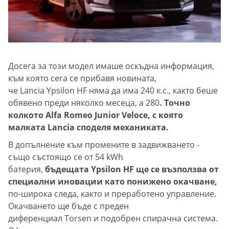
Досега за този модел имаше оскъдна информация,
към която сега се прибавя новината,
че Lancia Ypsilon HF няма да има 240 к.с., както беше
обявено преди няколко месеца, а 280
. Точно
колкото Alfa Romeo Junior Veloce, с която
малката Lancia споделя механиката.
В допълнение към промените в задвижването -
също състоящо се от 54 kWh
батерия,
бъдещата Ypsilon HF ще се възползва от
специални иновации като понижено окачване,
по-широка следа, както и преработено управление.
Окачването ще бъде с преден
диференциал Torsen и подобрен спирачна система.