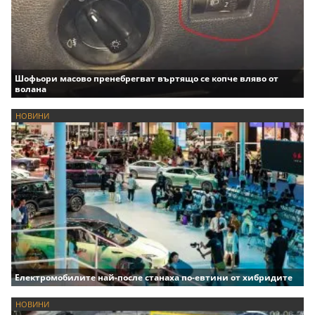
Шофьори масово пренебрегват въртящо се копче вляво от
волана
НОВИНИ
Електромобилите най-после станаха по-евтини от хибридите
НОВИНИ