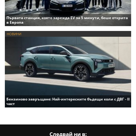
Първата станция, която зарежда EV за 5 минути, беше открита
в Европа
НОВИНИ
Бензиново завръщане: Най-интересните бъдещи коли с ДВГ - II
част
Следвай ни в: