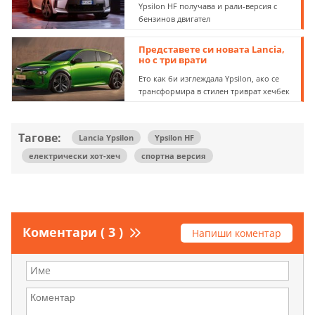
Ypsilon HF получава и рали-версия с
бензинов двигател
Представете си новата Lancia,
но с три врати
Ето как би изглеждала Ypsilon, ако се
трансформира в стилен триврат хечбек
Тагове:
Lancia Ypsilon
Ypsilon HF
електрически хот-хеч
спортна версия
Коментари ( 3 )
Напиши коментар