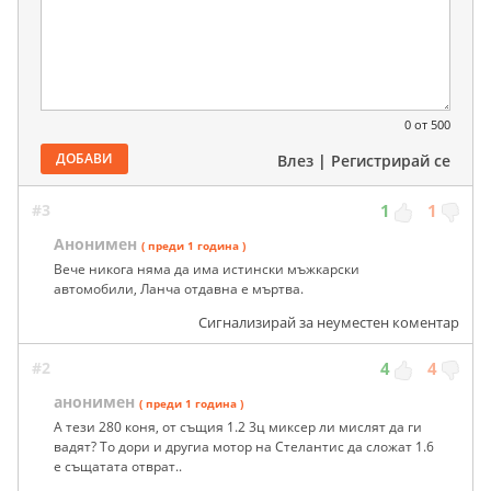
0
от 500
ДОБАВИ
Влез
|
Регистрирай се
#3
1
1
Анонимен
( преди 1 година )
Вече никога няма да има истински мъжкарски
автомобили, Ланча отдавна е мъртва.
Сигнализирай за неуместен коментар
#2
4
4
анонимен
( преди 1 година )
А тези 280 коня, от същия 1.2 3ц миксер ли мислят да ги
вадят? То дори и другиа мотор на Стелантис да сложат 1.6
е същатата отврат..