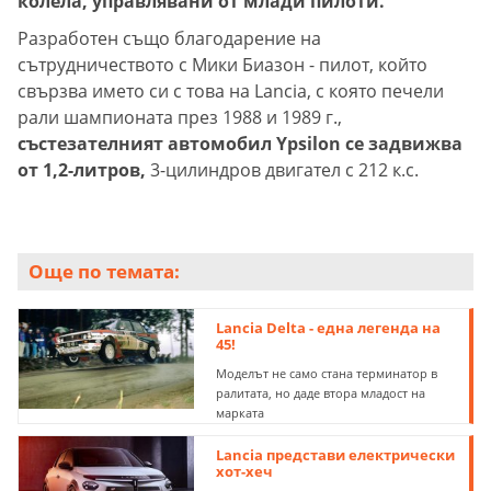
колела, управлявани от млади пилоти.
Разработен също благодарение на
сътрудничеството с Мики Биазон - пилот, който
свързва името си с това на Lancia, с която печели
рали шампионата през 1988 и 1989 г.,
състезателният автомобил Ypsilon се задвижва
от 1,2-литров,
3-цилиндров двигател с 212 к.с.
Още по темата:
Lancia Delta - една легенда на
45!
Моделът не само стана терминатор в
ралитата, но даде втора младост на
марката
Lancia представи електрически
хот-хеч