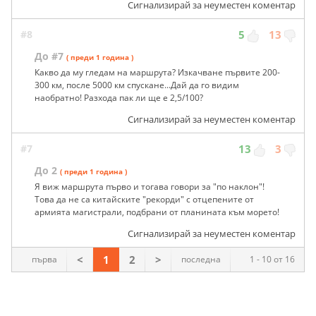
Сигнализирай за неуместен коментар
#8
5
13
До #7
( преди 1 година )
Какво да му гледам на маршрута? Изкачване първите 200-
300 км, после 5000 км спускане...Дай да го видим
наобратно! Разхода пак ли ще е 2,5/100?
Сигнализирай за неуместен коментар
#7
13
3
До 2
( преди 1 година )
Я виж маршрута първо и тогава говори за "по наклон"!
Това да не са китайските "рекорди" с отцепените от
армията магистрали, подбрани от планината към морето!
Сигнализирай за неуместен коментар
<
1
2
>
първа
последна
1 - 10 от 16