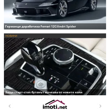
Германци доработиха Ferrari 12Cilindri Spider
НОВИНИ
Защо старт-стоп бутонът изчезва от новите коли