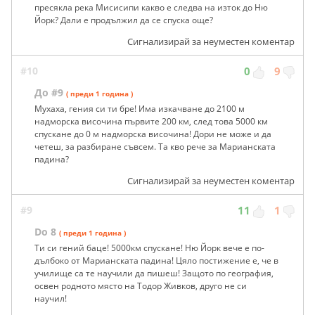
пресякла река Мисисипи какво е следва на изток до Ню
Йорк? Дали е продължил да се спуска още?
Сигнализирай за неуместен коментар
#10
0
9
До #9
( преди 1 година )
Мухаха, гения си ти бре! Има изкачване до 2100 м
надморска височина първите 200 км, след това 5000 км
спускане до 0 м надморска височина! Дори не може и да
четеш, за разбиране съвсем. Та кво рече за Марианската
падина?
Сигнализирай за неуместен коментар
#9
11
1
Do 8
( преди 1 година )
Ти си гений баце! 5000км спускане! Ню Йорк вече е по-
дълбоко от Марианската падина! Цяло постижение е, че в
училище са те научили да пишеш! Защото по география,
освен родното място на Тодор Живков, друго не си
научил!