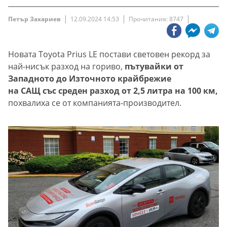
Петър Захариев
12.09.2024 14:53
Прочитания: 8747
Новата Toyota Prius LE постави световен рекорд за
най-нисък разход на гориво,
пътувайки от
Западното до Източното крайбрежие
на САЩ със среден разход от 2,5 литра на 100 км,
похвалиха се от компанията-производител.