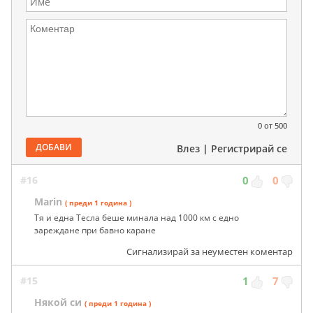
0
от 500
ДОБАВИ
Влез
|
Регистрирай се
#16
0
0
Marin
( преди 1 година )
Тя и една Тесла беше минала над 1000 км с едно
зареждане при бавно каране
Сигнализирай за неуместен коментар
#15
1
7
Някой си
( преди 1 година )