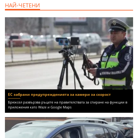
дава под наем, Двустаен апартамент, 70
НАЙ-ЧЕТЕНИ
m2 София, Манастирски Ливади, 800 EUR
ЕС забрани предупрежденията за камери за скорост
Брюксел развързва ръцете на правителствата за спиране на функции в
приложения като Waze и Google Maps