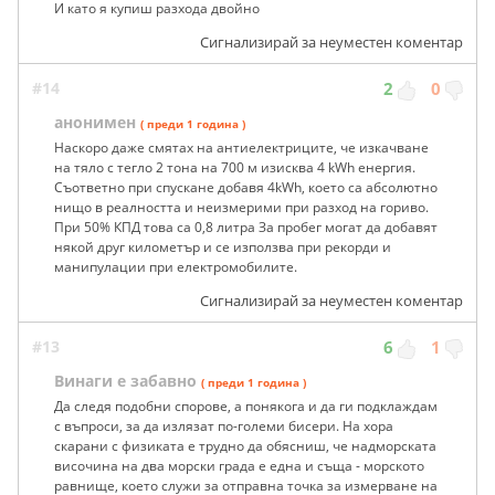
И като я купиш разхода двойно
Сигнализирай за неуместен коментар
#14
2
0
анонимен
( преди 1 година )
Наскоро даже смятах на антиелектриците, че изкачване
на тяло с тегло 2 тона на 700 м изисква 4 kWh енергия.
Съответно при спускане добавя 4kWh, което са абсолютно
нищо в реалността и неизмерими при разход на гориво.
При 50% КПД това са 0,8 литра За пробег могат да добавят
някой друг километър и се използва при рекорди и
манипулации при електромобилите.
Сигнализирай за неуместен коментар
#13
6
1
Винаги е забавно
( преди 1 година )
Да следя подобни спорове, а понякога и да ги подклаждам
с въпроси, за да излязат по-големи бисери. На хора
скарани с физиката е трудно да обясниш, че надморската
височина на два морски града е една и съща - морското
равнище, което служи за отправна точка за измерване на