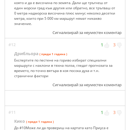
която и да е височина по земята. Дали ще тръгнеш от
един морски град към другия или обратно, все тръгваш от
0 метра надморска височина плюс минус няколко десетки
метра, които при 5 000 км маршрут нямат никакво
значение.
Сигнализирай за неуместен коментар
#12
1
3
Дрибльора
( преди 1 година )
Експертите по пестене на гориво избират специални
маршрути с наклони в тяхна полза, гледат прогнозата за
времето, по-точно вятъра в коя посока духа и т.н.
странични фактори
Сигнализирай за неуместен коментар
#11
1
3
Кико
( преди 1 година )
До #10Може ли да провериш на картата като Приуса е