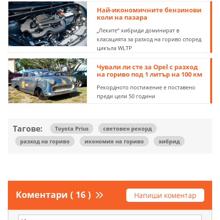
Най-икономичните бензинови
коли на пазара
„Леките“ хибриди доминират в
класацията за разход на гориво според
цикъла WLTP
Чували ли сте за Opel с разход
на гориво под 1 литър на 100 км
Рекордното постижение е поставено
преди цели 50 години
Тагове:
Toyota Prius
световен рекорд
разход на гориво
икономия на гориво
хибрид
Коментари ( 16 )
Напиши коментар