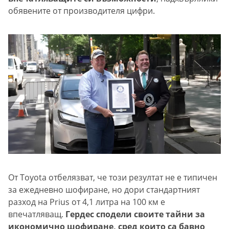
обявените от производителя цифри.
От Toyota отбелязват, че този резултат не е типичен
за ежедневно шофиране, но дори стандартният
разход на Prius от 4,1 литра на 100 км е
впечатляващ.
Гердес сподели своите тайни за
икономично шофиране, сред които са бавно