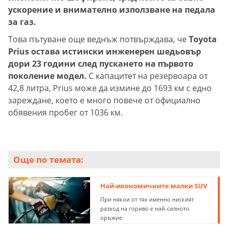
ускорение и внимателно използване на педала
за газ.
Това пътуване още веднъж потвърждава, че
Toyota
Prius остава истински инженерен шедьовър
дори 23 години след пускането на първото
поколение модел.
С капацитет на резервоара от
42,8 литра, Prius може да измине до 1693 км с едно
зареждане, което е много повече от официално
обявения пробег от 1036 км.
Още по темата:
Най-икономичните малки SUV
При някои от тях именно ниският
разход на гориво е най-силното
оръжие