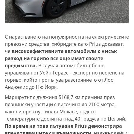
С нарастването на популярността на електрическите
превозни средства, хибридите като Prius доказват,
че
високоефективните автомобили с нисък
разход на гориво все още имат своите
предимства.
В случая автомобилът беше
управляван от Уейн Гердес - експерт по пестене на
гориво, който пропътува разстоянието от Лос
Анджелис до Ню Йорк.
Маршрутът с дължина 5168,7 км премина през
планински участъци с височина до 2100 метра,
както и през пустинята Мохаве, където
температурите достигнат над 40 градуса по Целзий.
По време на това пътуване Prius демонстрира
впечатляващите си възможности
, надхвърляйки