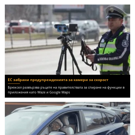
ЕС забрани предупрежденията за камери за скорост
Брюксел развързва ръцете на правителствата за спиране на функции в
приложения като Waze и Google Maps