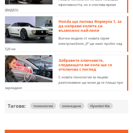
ефективността, но и спестява време
(ВИДЕО)
Honda ще ползва Формула 1, за
да направи колите си
възможно най-леки
Всички модели от новата серия
електромобили „0“ ще имат пробег над
520 км
Забравете ключовете,
следващата ви кола ще се
отключва с поглед
С новата технология за лицево
разпознаване ще може да се плаща при
зареждане
Тагове:
технология
охлаждане
Hyundai-Kia