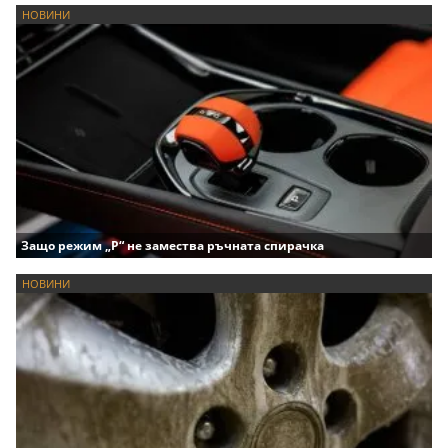
НОВИНИ
Защо режим „P“ не замества ръчната спирачка
НОВИНИ