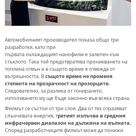
Автомобилният производител показа общо три
разработки, като при
първата охлаждащият нанофилм е залепен към
стъклото. Така той предотвратява проникването на
топлина отвън и в същото време я отвежда от
вътрешността. В
същото време не променя
степента на прозрачност на прозорците.
Следователно, за разлика от тонирането,
използването му ще бъде законно във всяка страна.
Филмът се състои от три слоя. Два от тях отразяват
слънчевата енергия, т
ретият излъчва в средния
инфрачервен диапазон на дължина на вълната.
Според разработчиците филмът може да понижи