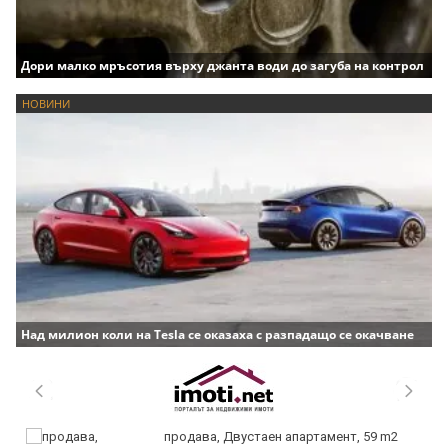
Дори малко мръсотия върху джанта води до загуба на контрол
НОВИНИ
Над милион коли на Tesla се оказаха с разпадащо се окачване
продава, Двустаен апартамент, 59 m2