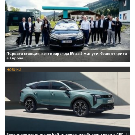
Първата станция, която зарежда EV за 5 минути, беше открита
в Европа
НОВИНИ
Бензиново завръщане: Най-интересните бъдещи коли с ДВГ - II