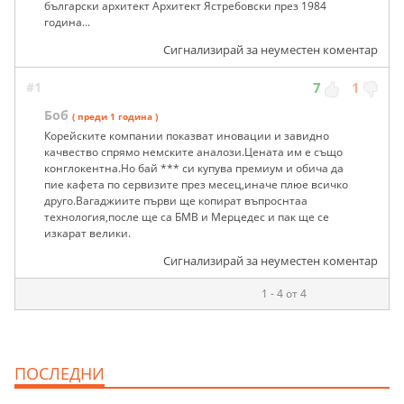
български архитект Архитект Ястребовски през 1984
година...
Сигнализирай за неуместен коментар
#1
7
1
Боб
( преди 1 година )
Корейските компании показват иновации и завидно
качвество спрямо немските аналози.Цената им е също
конглокентна.Но бай *** си купува премиум и обича да
пие кафета по сервизите през месец,иначе плюе всичко
друго.Вагаджиите първи ще копират въпроснтаа
технология,после ще са БМВ и Мерцедес и пак ще се
изкарат велики.
Сигнализирай за неуместен коментар
1 - 4 от 4
ПОСЛЕДНИ