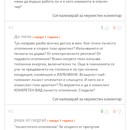
няма да върши работа ли и е като измамите в опасен
чар?
Сигнализирай за неуместен коментар
#3
1
0
До попа
( преди 1 година )
Тук направо разби всичко детско в мен. Кое точно лъчисто
отопление е открил този архитект? Излъчването от
печката на дърва? От електрическите реотани! От
подовото отопление? Всяко нагрято тяло излъчва
топлинна енергия, включително ти. Още в гимназията се
учи че предаването на топлина е по три начина
кондукция, конвекция и ИЗЛЪЧВАНЕ. Всъщност най-
големият лъчист отоплител е слънцето. И него ли е
измислил този архитект? По вероятно е да е измислил
КОНКРЕТЕН ВИД лъчисто отопление. Сподели?
Сигнализирай за неуместен коментар
#2
0
0
popa ot razgrad
( преди 1 година )
"лъчистотото отопление" бе открито от прочутия