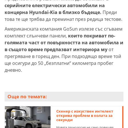
серийните електрически автомобили на
концерна Hyundai-Kia в близко бъдеще.
Преди
това те ще трябва да преминат през редица тестове.
Американската компания GoSun излезе със сгъваем
комплект слънчеви панели,
които покриват по-
голямата част от повърхността на автомобила и
в същото време предпазват интериора му
от
прегряване в горещ ден. При подходящо време той
ще осигури до 50 „безплатни“ километра пробег
дневно.
Още по темата:
Скенер с изкуствен интелект
открива проблем в колата за
секунди
Новата технология не само повишва