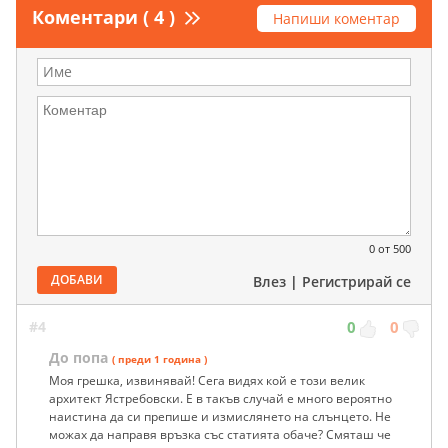
Коментари ( 4 )
Напиши коментар
0
от 500
ДОБАВИ
Влез
|
Регистрирай се
#4
0
0
До попа
( преди 1 година )
Моя грешка, извинявай! Сега видях кой е този велик
архитект Ястребовски. Е в такъв случай е много вероятно
наистина да си препише и измислянето на слънцето. Не
можах да направя връзка със статията обаче? Смяташ че