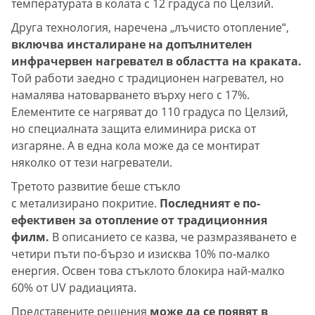
температурата в колата с 12 градуса по Целзий.
Друга технология, наречена „лъчисто отопление“,
включва инсталиране на допълнителен
инфрачервен нагревател в областта на краката.
Той работи заедно с традиционен нагревател, но
намалява натоварването върху него с 17%.
Елементите се нагряват до 110 градуса по Целзий,
но специалната защита елиминира риска от
изгаряне. А в една кола може да се монтират
няколко от тези нагреватели.
Третото развитие беше стъкло
с метализирано покритие.
Последният е по-
ефективен за отопление от традиционния
филм.
В описанието се казва, че размразяването е
четири пъти по-бързо и изисква 10% по-малко
енергия. Освен това стъклото блокира най-малко
60% от UV радиацията.
Представените решения
може да се появят в